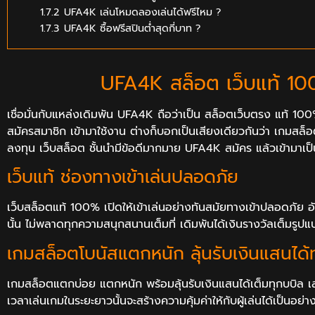
1.7.2
UFA4K เล่นโหมดลองเล่นได้ฟรีไหม ?
1.7.3
UFA4K ซื้อฟรีสปินต่ำสุดกี่บาท ?
UFA4K สล็อต เว็บแท้ 100
เชื่อมั่นกับแหล่งเดิมพัน UFA4K ถือว่าเป็น สล็อตเว็บตรง แท้ 
สมัครสมาชิก เข้ามาใช้งาน ต่างก็บอกเป็นเสียงเดียวกันว่า เกมสล็
ลงทุน เว็บสล็อต ชั้นนำมีข้อดีมากมาย UFA4K สมัคร แล้วเข้ามาเป็
เว็บแท้ ช่องทางเข้าเล่นปลอดภัย
เว็บสล็อตแท้ 100% เปิดให้เข้าเล่นอย่างทันสมัยทางเข้าปลอดภัย อ
นั้น ไม่พลาดทุกความสนุกสนานเต็มที่ เดิมพันได้เงินรางวัลเต็มรูปแบบ
เกมสล็อตโบนัสแตกหนัก ลุ้นรับเงินแสนได้ท
เกมสล็อตแตกบ่อย แตกหนัก พร้อมลุ้นรับเงินแสนได้เต็มทุกบบิล เ
เวลาเล่นเกมในระยะยาวนั้นจะสร้างความคุ้มค่าให้กับผู้เล่นได้เป็นอย่