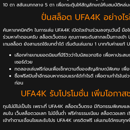
10 ตา สลับเบทกลาง 5 ตา เพื่อกระตุ้นให้สัญลักษณ์หีบสมบัติหล่น
ปั่นสล็อต UFA4K อย่างไรใ
ค้นหาเทคนิคดีๆ ในการเล่น UFA4K เปิดใจเข้ามร่วมลงทุนวันนี้ มือใ
ร่วมหาคำตอบครับ สล็อตเว็บตรง คุณภาพระดับสากลเป็นทางเข้า UFA4
เกมสล็อต ยังสามรถใช้เบทต่ำได้ เริ่มต้นเล่นเกม 1 บาทกับค่ายแท้
เลือกค่ายเกมยอดนิยมที่มีรีวิวว่าโบนัสแจกจริง เพื่อหาประ
เซอร์ด้วย
ทดลองเล่นฟรีก่อนเพื่อเช็กความถี่ของสัญลักษณ์พิเศษ เพื่อจ
ซื้อฟรีสปินซ้ำอีกรอบหากรอบแรกได้กำไรดี เพื่อตามกำไรในช่วงแ
ก่อน
UFA4K รับโปรโมชั่น เพิ่มโอกาส
ทุนไม่มีไม่เป็นไร เพราะที่ UFA4K สล็อตเว็บตรง มีกิจกรรมพิเศษแล
สมใน เว็บสล็อตวอเลท ไม่มีขั้นต่ำ ฟรีค่าธรรมเนียม สล็อตวอเลท เ
เข้าทำตามเงื่อนไขและรับโปร UFA4K เครดิตฟรี เล่นเกมได้ครบทุกค่าย 