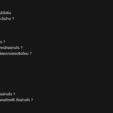
ได้จริง
ะไรบ้าง ?
ไร ?
กหนักอย่างไร ?
นัสแตกบ่อยจริงไหม ?
ีอย่างไร ?
ครดิตฟรี ดีอย่างไร ?