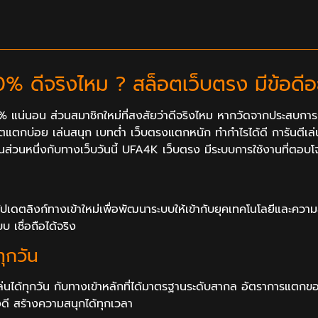
% ดีจริงไหม ? สล็อตเว็บตรง มีข้อดีอะ
100% แน่นอน ส่วนสมาชิกใหม่ที่สงสัยว่าดีจริงไหม หากวัดจากประสบ
อตแตกบ่อย เล่นสนุก เบทต่ำ เว็บตรงแตกหนัก ทำกำไรได้ดี การันตีเล่น
นส่วนหนึ่งกับทางเว็บวันนี้ UFA4K เว็บตรง มีระบบการใช้งานที่ตอบโจ
ัปเดตลิงก์ทางเข้าใหม่เพื่อพัฒนาระบบให้เข้ากับยุคเทคโนโลยีและคว
 เชื่อถือได้จริง
ุกวัน
ล่นได้ทุกวัน กับทางเข้าหลักที่ได้มาตรฐานระดับสากล อัตราการแต
างดี สร้างความสนุกได้ทุกเวลา