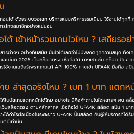
ัน
อนได้ ด้วยระบบวอเลท บริการแบบฟรีค่าธรรมเนียม ใช้งานได้ทุกที่ ทุ
่มีการโกงสมาชิกอย่างแน่นอน
ต้ เข้าหน้ารวมเกมไวไหม ? เสถียรอย่
ารต่างๆ อย่างทันสมัย มั่นใจได้เลยว่าไม่มีพลาดทุกความสนุก ทั้งเก
เอเย่นต์ 2026 เว็บสล็อตตรง เชื่อถือได้ ทางเข้าเล่น สล็อต ปั่นง่าย
บการใช้งานเสถียร์เพราะเกมแท้ API 100% ทางเข้า UFA4K มือถือ สปินเ
ย ล่าสุดจริงไหม ? เบท 1 บาท แตกหน
้โบนัสเกมแตกหนักได้ไหม อย่างไร นี่คือคำถามในใจหลายๆ คน สล็อตเ
์ เว็บสล็อตตรง ตามหลักสากล เชื่อถือได้ UFA4K สล็อต สปิน 1 บาท
ด้กำไรต่อเนื่องในระยะยาว UFA4K ปั่นสล็อต กับผู้ให้บริการที่ได้รับ
์นี้เท่านั้น