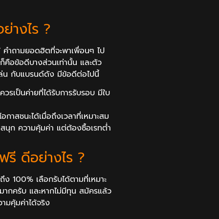
อย่างไร ?
ด้ คำถามยอดฮิตที่จะพาเพื่อนๆ ไป
ือข้อดีบางส่วนเท่านั้น และตัว
 กับแบรนด์ดัง มีข้อดีต่อไปนี้
รเป็นค่ายที่ได้รับการรับรอบ มีใบ
อกาสชนะได้เมื่อถึงเวลาที่เหมาะสม
สนุก ความคุ้มค่า แต่ต้องซื้อเรทต่ำ
รี ดีอย่างไร ?
งถึง 100% เลือกรับได้ตามที่เหมาะ
สมากครับ และหากไม่มีทุน สมัครแล้ว
ามคุ้มค่าได้จริง