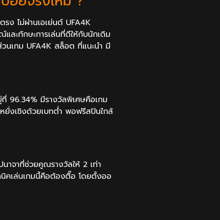
บ่อยจริงไหม ?
บตรง ไม่ผ่านเอเย่นต์ UFA4K
และทักษะการเล่นที่ดีให้กับนักเดิม
บ ส่วนเกม UFA4K สล็อต ที่แนะนำ มี
ที่ 96.34% มีรางวัลพิเศษคือเกม
หยั่งเชิงด้วยเบทต่ำ พอฟรีสปินใกล้
จาที่ช่วยคูณรางวัลให้ 2 เท่า
คเล่นเกมนี้คือต้องตื๊อ โดยตั้งออ