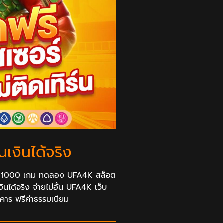
เงินได้จริง
0 – 1000 เกม ทดลอง UFA4K สล็อต
นได้จริง จ่ายไม่อั้น UFA4K เว็บ
าคาร ฟรีค่าธรรมเนียม