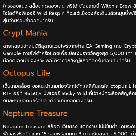
ใครชอบแนว สล็อตทดลองเล่น ฟรีได้ ต้องเกมนี้ Witch’s Brew ลึ
ไฮไลต์คือฟีเจอร์ Wild Respin ที่จะแช่แข็งวงล้อเดิมแล้วหมุนซ้ำฟ
สุ่มจ่ายรอบซ้ำออกมาครับ
Crypt Mania
สายหลอนล่าสมบัติสุสานแวมไพร์จากค่าย EA Gaming เกม Crypt Ma
Gamble ทายไพ่ดำหรือแดงเพื่อเบิ้ลเงินรางวัลสูงสุด 5,000 เท่า ภ
มือกดเองเป็นจังหวะ พอได้รางวัลใหญ่แล้วต้องรีบถอนทันทีครับ
Octopus Life
เว็บเกมสล็อต ขอแนะนำเกมท่องโลกใต้ทะเลสีสันสดใส ctopus Life
RTP อยู่ที่ 96.50% มีฟีเจอร์ Sticky Wild ที่เจ้าหมึกจะล็อคสัญลัก
กินสะสมยอดไปเรื่อยๆ เดี๋ยวเงินงอกเองครับ
Neptune Treasure
Neptune Treasure สล็อต เว็บตรง แตกง่าย ไม่มีขั้นต่ำ เกมระ
ฟีเจอร์ฟรีสปินแจก 15 รอบพร้อมคูณ 3 เท่า เงินสูงสุด 5,000 เท่า