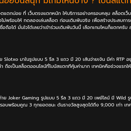
อยปั่นสนุก มีเกมไหนบ้าง ? โบนัสแตก
็อตแตกบ่อย ที่ เว็บตรงแตกหนัก ให้บริการอย่างครอบคลุม สล็อตเว็
งไม่พร้อมให้ ทดลองเล่นสล็อต ก่อนเดิมพันจริง เพื่อสร้างประสบการณ์
่อถือได้ มั่นใจได้เลยว่าเข้าร่วมเดิมพันวันนี้ เลือกเกมไหนก็แตกครั
txo มาในรูปแบบ 5 รีล 3 แถว มี 20 เส้นจ่ายเงิน มีค่า RTP อยู่
่า ถือเป็นสล็อตออนไลน์ที่โบนัสแตกทีคุ้มค่ามาก เทคนิคคือช่วงแรกให้
 Joker Gaming รูปแบบ 5 รีล 3 แถว มี 20 เพย์ไลน์ มี Wild รูปนา
รอบพร้อมคูณ 3 ทุกยอดชนะ ดันรางวัลสูงสุดได้ถึง 9,000 เท่า เทคนิ