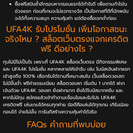
ซื้อฟรีสปินซ้ำอีกรอบหากรอบแรกได้กำไรดี เพื่อตามกำไรใน
ช่วงแรก ก่อนที่เกมจะไม่แจกรางวัล เป็นโอกาสที่ดีที่นักพนัน
จะได้ทั้งความสนุก ความคุ้มค่า แต่ต้องซื้อเรทต่ำก่อน
UFA4K รับโปรโมชั่น เพิ่มโอกาสชนะ
จริงไหม ? สล็อตเว็บตรงแจกเครดิต
ฟรี ดีอย่างไร ?
ทุนไม่มีไม่เป็นไร เพราะที่ UFA4K สล็อตเว็บตรง มีกิจกรรมพิเศษ
และ UFA4K โปรโมชั่น หลากหลายให้เข้ารับ เช่น โบนัสเงินฝากแรก
เข้าสูงถึง 100% เลือกรับได้ตามที่เหมาะสมใน เว็บสล็อตวอเลท
ไม่มีขั้นต่ำ ฟรีค่าธรรมเนียม สล็อตวอเลท เริ่มต้น 1 บาทได้ ฝาก
เงินด้วย UFA4K วอเลท ยิ่งฝากมาก ยิ่งได้โบนัสมากครับ และ
หากไม่มีทุน สมัครแล้วเข้าทำตามเงื่อนไขและรับโปร UFA4K
เครดิตฟรี เล่นเกมได้ครบทุกค่าย ข้อดีคือเล่นได้ทุกเกม เทิร์นน้อย
ถอนได้ จ่ายไม่อั้น การันตีสร้างความคุ้มค่าได้จริง
FAQs คำถามที่พบบ่อย