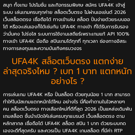
สนุก ทั้งเกม โปรโมชั่น และกิจกรรมพิเศษ สมัคร UFA4K เข้าสู่
ระบบ เล่นเกมครบทุกค่าย สล็อตเว็บตรง ไม่ผ่านเอเย่นต์ 2026
เว็บสล็อตตรง เชื่อถือได้ ทางเข้าเล่น สล็อต ปั่นง่ายด้วยระบบออ
โต้ หรือจะเล่นเองก็ได้เช่นกัน UFA4K ทางเข้า ที่ได้รับการรับรอง
ว่ามั่นคง โปร่งใส ระบบการใช้งานเสถียร์เพราะเกมแท้ API 100%
ทางเข้า UFA4K มือถือ สปินเกมได้ทุกที่ ทุกเวลา ช่องทางอิสระ
ทางการลงทุนและความบันเทิงครบวงจร
UFA4K สล็อตเว็บตรง แตกง่าย
ล่าสุดจริงไหม ? เบท 1 บาท แตกหนัก
อย่างไร ?
การเล่นเกม UFA4K หรือ ปั่นสล็อต ด้วยทุนน้อย 1 บาท สามารถ
ทำให้โบนัสเกมแตกหนักได้ไหม อย่างไร นี่คือคำถามในใจหลายๆ
คน สล็อตเว็บตรง ทางเลือกใหม่ที่ดีที่สุด 2026 เป็นแหล่งเดิมพัน
เกมสล็อต ชั้นนำเปิดให้เล่นครบทุกแบรนด์ เว็บสล็อตตรง ตาม
หลักสากล เชื่อถือได้ UFA4K สล็อต สปิน 1 บาท ด้วยระบบกด
เองจะดีที่สุดครับ และควรเป็น UFA4K เกมสล็อต ที่มีค่า RTP