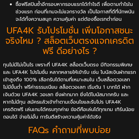
ซื้อฟรีสปินซ้ำอีกรอบหากรอบแรกได้กำไรดี เพื่อตามกำไรใน
ช่วงแรก ก่อนที่เกมจะไม่แจกรางวัล เป็นโอกาสที่ดีที่นักพนัน
จะได้ทั้งความสนุก ความคุ้มค่า แต่ต้องซื้อเรทต่ำก่อน
UFA4K รับโปรโมชั่น เพิ่มโอกาสชนะ
จริงไหม ? สล็อตเว็บตรงแจกเครดิต
ฟรี ดีอย่างไร ?
ทุนไม่มีไม่เป็นไร เพราะที่ UFA4K สล็อตเว็บตรง มีกิจกรรมพิเศษ
และ UFA4K โปรโมชั่น หลากหลายให้เข้ารับ เช่น โบนัสเงินฝากแรก
เข้าสูงถึง 100% เลือกรับได้ตามที่เหมาะสมใน เว็บสล็อตวอเลท
ไม่มีขั้นต่ำ ฟรีค่าธรรมเนียม สล็อตวอเลท เริ่มต้น 1 บาทได้ ฝาก
เงินด้วย UFA4K วอเลท ยิ่งฝากมาก ยิ่งได้โบนัสมากครับ และ
หากไม่มีทุน สมัครแล้วเข้าทำตามเงื่อนไขและรับโปร UFA4K
เครดิตฟรี เล่นเกมได้ครบทุกค่าย ข้อดีคือเล่นได้ทุกเกม เทิร์นน้อย
ถอนได้ จ่ายไม่อั้น การันตีสร้างความคุ้มค่าได้จริง
FAQs คำถามที่พบบ่อย