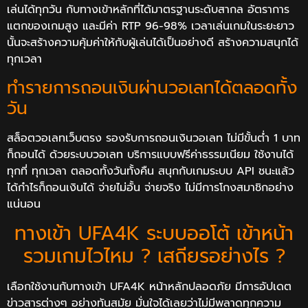
เล่นได้ทุกวัน กับทางเข้าหลักที่ได้มาตรฐานระดับสากล อัตราการ
แตกของเกมสูง และมีค่า RTP 96-98% เวลาเล่นเกมในระยะยาว
นั้นจะสร้างความคุ้มค่าให้กับผู้เล่นได้เป็นอย่างดี สร้างความสนุกได้
ทุกเวลา
ทำรายการถอนเงินผ่านวอเลทได้ตลอดทั้ง
วัน
สล็อตวอเลทเว็บตรง รองรับการถอนเงินวอเลท ไม่มีขั้นต่ำ 1 บาท
ก็ถอนได้ ด้วยระบบวอเลท บริการแบบฟรีค่าธรรมเนียม ใช้งานได้
ทุกที่ ทุกเวลา ตลอดทั้งวันทั้งคืน สนุกกับเกมระบบ API ชนะแล้ว
ได้กำไรก็ถอนเงินได้ จ่ายไม่อั้น จ่ายจริง ไม่มีการโกงสมาชิกอย่าง
แน่นอน
ทางเข้า UFA4K ระบบออโต้ เข้าหน้า
รวมเกมไวไหม ? เสถียรอย่างไร ?
เลือกใช้งานกับทางเข้า UFA4K หน้าหลักปลอดภัย มีการอัปเดต
ข่าวสารต่างๆ อย่างทันสมัย มั่นใจได้เลยว่าไม่มีพลาดทุกความ