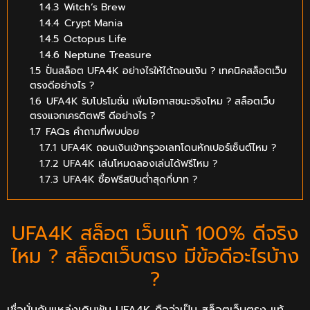
1.4.3
Witch’s Brew
1.4.4
Crypt Mania
1.4.5
Octopus Life
1.4.6
Neptune Treasure
1.5
ปั่นสล็อต UFA4K อย่างไรให้ได้ถอนเงิน ? เทคนิคสล็อตเว็บ
ตรงดีอย่างไร ?
1.6
UFA4K รับโปรโมชั่น เพิ่มโอกาสชนะจริงไหม ? สล็อตเว็บ
ตรงแจกเครดิตฟรี ดีอย่างไร ?
1.7
FAQs คำถามที่พบบ่อย
1.7.1
UFA4K ถอนเงินเข้าทรูวอเลทโดนหักเปอร์เซ็นต์ไหม ?
1.7.2
UFA4K เล่นโหมดลองเล่นได้ฟรีไหม ?
1.7.3
UFA4K ซื้อฟรีสปินต่ำสุดกี่บาท ?
UFA4K สล็อต เว็บแท้ 100% ดีจริง
ไหม ? สล็อตเว็บตรง มีข้อดีอะไรบ้าง
?
เชื่อมั่นกับแหล่งเดิมพัน UFA4K ถือว่าเป็น สล็อตเว็บตรง แท้