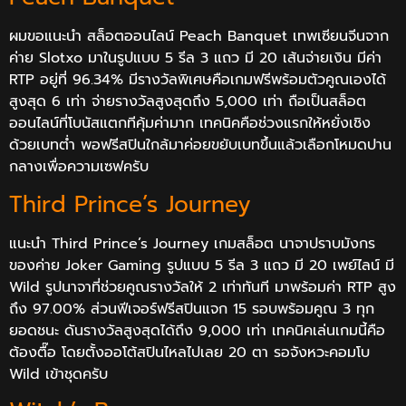
ผมขอแนะนำ สล็อตออนไลน์ Peach Banquet เทพเซียนจีนจาก
ค่าย Slotxo มาในรูปแบบ 5 รีล 3 แถว มี 20 เส้นจ่ายเงิน มีค่า
RTP อยู่ที่ 96.34% มีรางวัลพิเศษคือเกมฟรีพร้อมตัวคูณเองได้
สูงสุด 6 เท่า จ่ายรางวัลสูงสุดถึง 5,000 เท่า ถือเป็นสล็อต
ออนไลน์ที่โบนัสแตกทีคุ้มค่ามาก เทคนิคคือช่วงแรกให้หยั่งเชิง
ด้วยเบทต่ำ พอฟรีสปินใกล้มาค่อยขยับเบทขึ้นแล้วเลือกโหมดปาน
กลางเพื่อความเซฟครับ
Third Prince’s Journey
แนะนำ Third Prince’s Journey เกมสล็อต นาจาปราบมังกร
ของค่าย Joker Gaming รูปแบบ 5 รีล 3 แถว มี 20 เพย์ไลน์ มี
Wild รูปนาจาที่ช่วยคูณรางวัลให้ 2 เท่าทันที มาพร้อมค่า RTP สูง
ถึง 97.00% ส่วนฟีเจอร์ฟรีสปินแจก 15 รอบพร้อมคูณ 3 ทุก
ยอดชนะ ดันรางวัลสูงสุดได้ถึง 9,000 เท่า เทคนิคเล่นเกมนี้คือ
ต้องตื๊อ โดยตั้งออโต้สปินไหลไปเลย 20 ตา รอจังหวะคอมโบ
Wild เข้าชุดครับ