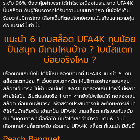
ระดับ 96% ถึงจะคุ้มค่าเพราะได้กำไรต่อเนื่องในระยะยาว UFA4K
ปั่นสล็อต กับผู้ให้บริการที่ได้รับความนิยมมากที่สุด มั่นใจได้เต็ม
ร้อยว่าไม่มีการโกง เลือกเว็บที่ตอบโจทย์ความบันเทิงและความคุ้ม
คือแบรนด์นี้เท่านั้น
แนะนำ 6 เกมสล็อต UFA4K ทุนน้อย
ปั่นสนุก มีเกมไหนบ้าง ? โบนัสแตก
บ่อยจริงไหม ?
เลือกเกมเล่นยังไม่ได้ใช่ไหม ลองเข้ามาที่ UFA4K แนะนำ 6 เกม
สล็อตแตกบ่อย ที่ เว็บตรงแตกหนัก ให้บริการอย่างครอบคลุม
สล็อตเว็บตรง ไม่ผ่านเอเย่นต์ UFA4K ทดลองเล่น ได้ฟรี มีหลาย
ค่ายให้สปิน เริ่มต้นเล่นจริง 1 บาท หากยังไม่พร้อมให้ ทดลองเล่น
สล็อต ก่อนเดิมพันจริง เพื่อสร้างประสบการณ์และทักษะการเล่นที่
ดีให้กับนักเดิมพัน เข้ามาปั่น UFA4K เกมสล็อต แท้ระบบทันสมัย
กับเว็บคุณภาพที่เชื่อถือได้ มั่นใจได้เลยว่าเข้าร่วมเดิมพันวันนี้
เลือกเกมไหนก็แตกครับ ส่วนเกม UFA4K สล็อต ที่แนะนำ มีดังนี้
Peach Banquet