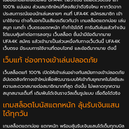
100% แน่นอน ส่วนสมาชิกใหม่ที่สงสัยว่าดีจริงไหม หากวัดจาก
ประสบการณ์ของนักเล่นหลายๆ คนที่ UFA4K สมัครสมาชิก เข้า
มาใช้งาน ต่างก็บอกเป็นเสียงเดียวกันว่า เกมสล็อตแตกบ่อย เล่น
สนุก เบทต่ำ เว็บตรงแตกหนัก ทำกำไรได้ดี การันตีเล่นแล้วทำเงิน
ได้แบบคุ้มค่าต่อการลงทุน เว็บสล็อต ชั้นนำมีข้อดีมากมาย
UFA4K สมัคร แล้วเข้ามาเป็นส่วนหนึ่งกับทางเว็บวันนี้ UFA4K
เว็บตรง มีระบบการใช้งานที่ตอบโจทย์ และข้อดีมากมาย ดังนี้
เว็บแท้ ช่องทางเข้าเล่นปลอดภัย
เว็บสล็อตแท้ 100% เปิดให้เข้าเล่นอย่างทันสมัยทางเข้าปลอดภัย
อัปเดตลิงก์ทางเข้าใหม่เพื่อพัฒนาระบบให้เข้ากับยุคเทคโนโลยีและ
ความสะดวกสบายต่อสมาชิกมากที่สุด ดังนั้น ไม่พลาดทุกความ
สนุกสนานเต็มที่ เดิมพันได้เงินรางวัลเต็มรูปแบบ เชื่อถือได้จริง
เกมสล็อตโบนัสแตกหนัก ลุ้นรับเงินแสน
ได้ทุกวัน
เกมสล็อตแตกบ่อย แตกหนัก พร้อมลุ้นรับเงินแสนได้เต็มทุกบบิล