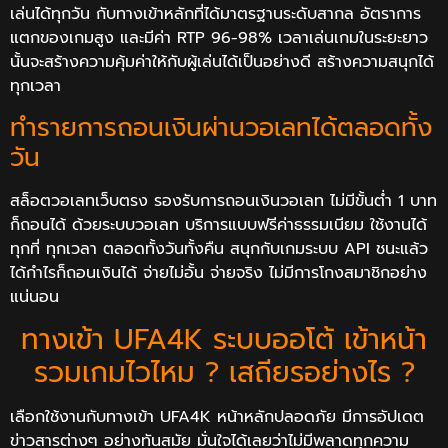
เล่นได้ทุกวัน กับทางเข้าหลักที่ได้มาตรฐานระดับสากล อัตราการ
แตกของเกมสูง และมีค่า RTP 96-98% เวลาเล่นเกมในระยะยาว
นั้นจะสร้างความคุ้มค่าให้กับผู้เล่นได้เป็นอย่างดี สร้างความสนุกได้
ทุกเวลา
ทำรายการถอนเงินผ่านวอเลทได้ตลอดทั้ง
วัน
สล็อตวอเลทเว็บตรง รองรับการถอนเงินวอเลท ไม่มีขั้นต่ำ 1 บาท
ก็ถอนได้ ด้วยระบบวอเลท บริการแบบฟรีค่าธรรมเนียม ใช้งานได้
ทุกที่ ทุกเวลา ตลอดทั้งวันทั้งคืน สนุกกับเกมระบบ API ชนะแล้ว
ได้กำไรก็ถอนเงินได้ จ่ายไม่อั้น จ่ายจริง ไม่มีการโกงสมาชิกอย่าง
แน่นอน
ทางเข้า UFA4K ระบบออโต้ เข้าหน้า
รวมเกมไวไหม ? เสถียรอย่างไร ?
เลือกใช้งานกับทางเข้า UFA4K หน้าหลักปลอดภัย มีการอัปเดต
ข่าวสารต่างๆ อย่างทันสมัย มั่นใจได้เลยว่าไม่มีพลาดทุกความ