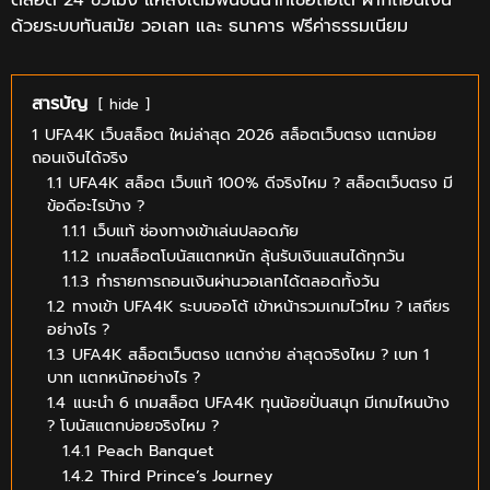
ด้วยระบบทันสมัย วอเลท และ ธนาคาร ฟรีค่าธรรมเนียม
สารบัญ
hide
1
UFA4K เว็บสล็อต ใหม่ล่าสุด 2026 สล็อตเว็บตรง แตกบ่อย
ถอนเงินได้จริง
1.1
UFA4K สล็อต เว็บแท้ 100% ดีจริงไหม ? สล็อตเว็บตรง มี
ข้อดีอะไรบ้าง ?
1.1.1
เว็บแท้ ช่องทางเข้าเล่นปลอดภัย
1.1.2
เกมสล็อตโบนัสแตกหนัก ลุ้นรับเงินแสนได้ทุกวัน
1.1.3
ทำรายการถอนเงินผ่านวอเลทได้ตลอดทั้งวัน
1.2
ทางเข้า UFA4K ระบบออโต้ เข้าหน้ารวมเกมไวไหม ? เสถียร
อย่างไร ?
1.3
UFA4K สล็อตเว็บตรง แตกง่าย ล่าสุดจริงไหม ? เบท 1
บาท แตกหนักอย่างไร ?
1.4
แนะนำ 6 เกมสล็อต UFA4K ทุนน้อยปั่นสนุก มีเกมไหนบ้าง
? โบนัสแตกบ่อยจริงไหม ?
1.4.1
Peach Banquet
1.4.2
Third Prince’s Journey