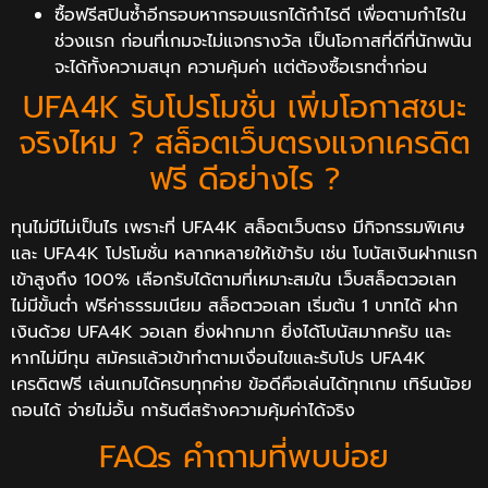
ซื้อฟรีสปินซ้ำอีกรอบหากรอบแรกได้กำไรดี เพื่อตามกำไรใน
ช่วงแรก ก่อนที่เกมจะไม่แจกรางวัล เป็นโอกาสที่ดีที่นักพนัน
จะได้ทั้งความสนุก ความคุ้มค่า แต่ต้องซื้อเรทต่ำก่อน
UFA4K รับโปรโมชั่น เพิ่มโอกาสชนะ
จริงไหม ? สล็อตเว็บตรงแจกเครดิต
ฟรี ดีอย่างไร ?
ทุนไม่มีไม่เป็นไร เพราะที่ UFA4K สล็อตเว็บตรง มีกิจกรรมพิเศษ
และ UFA4K โปรโมชั่น หลากหลายให้เข้ารับ เช่น โบนัสเงินฝากแรก
เข้าสูงถึง 100% เลือกรับได้ตามที่เหมาะสมใน เว็บสล็อตวอเลท
ไม่มีขั้นต่ำ ฟรีค่าธรรมเนียม สล็อตวอเลท เริ่มต้น 1 บาทได้ ฝาก
เงินด้วย UFA4K วอเลท ยิ่งฝากมาก ยิ่งได้โบนัสมากครับ และ
หากไม่มีทุน สมัครแล้วเข้าทำตามเงื่อนไขและรับโปร UFA4K
เครดิตฟรี เล่นเกมได้ครบทุกค่าย ข้อดีคือเล่นได้ทุกเกม เทิร์นน้อย
ถอนได้ จ่ายไม่อั้น การันตีสร้างความคุ้มค่าได้จริง
FAQs คำถามที่พบบ่อย