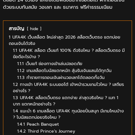
ด้วยระบบทันสมัย วอเลท และ ธนาคาร ฟรีค่าธรรมเนียม
สารบัญ
hide
1
UFA4K เว็บสล็อต ใหม่ล่าสุด 2026 สล็อตเว็บตรง แตกบ่อย
ถอนเงินได้จริง
1.1
UFA4K สล็อต เว็บแท้ 100% ดีจริงไหม ? สล็อตเว็บตรง มี
ข้อดีอะไรบ้าง ?
1.1.1
เว็บแท้ ช่องทางเข้าเล่นปลอดภัย
1.1.2
เกมสล็อตโบนัสแตกหนัก ลุ้นรับเงินแสนได้ทุกวัน
1.1.3
ทำรายการถอนเงินผ่านวอเลทได้ตลอดทั้งวัน
1.2
ทางเข้า UFA4K ระบบออโต้ เข้าหน้ารวมเกมไวไหม ? เสถียร
อย่างไร ?
1.3
UFA4K สล็อตเว็บตรง แตกง่าย ล่าสุดจริงไหม ? เบท 1
บาท แตกหนักอย่างไร ?
1.4
แนะนำ 6 เกมสล็อต UFA4K ทุนน้อยปั่นสนุก มีเกมไหนบ้าง
? โบนัสแตกบ่อยจริงไหม ?
1.4.1
Peach Banquet
1.4.2
Third Prince’s Journey