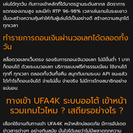
เล่นได้ทุกวัน กับทางเข้าหลักที่ได้มาตรฐานระดับสากล อัตราการ
แตกของเกมสูง และมีค่า RTP 96-98% เวลาเล่นเกมในระยะยาว
นั้นจะสร้างความคุ้มค่าให้กับผู้เล่นได้เป็นอย่างดี สร้างความสนุกได้
ทุกเวลา
ทำรายการถอนเงินผ่านวอเลทได้ตลอดทั้ง
วัน
สล็อตวอเลทเว็บตรง รองรับการถอนเงินวอเลท ไม่มีขั้นต่ำ 1 บาท
ก็ถอนได้ ด้วยระบบวอเลท บริการแบบฟรีค่าธรรมเนียม ใช้งานได้
ทุกที่ ทุกเวลา ตลอดทั้งวันทั้งคืน สนุกกับเกมระบบ API ชนะแล้ว
ได้กำไรก็ถอนเงินได้ จ่ายไม่อั้น จ่ายจริง ไม่มีการโกงสมาชิกอย่าง
แน่นอน
ทางเข้า UFA4K ระบบออโต้ เข้าหน้า
รวมเกมไวไหม ? เสถียรอย่างไร ?
เลือกใช้งานกับทางเข้า UFA4K หน้าหลักปลอดภัย มีการอัปเดต
ข่าวสารต่างๆ อย่างทันสมัย มั่นใจได้เลยว่าไม่มีพลาดทุกความ