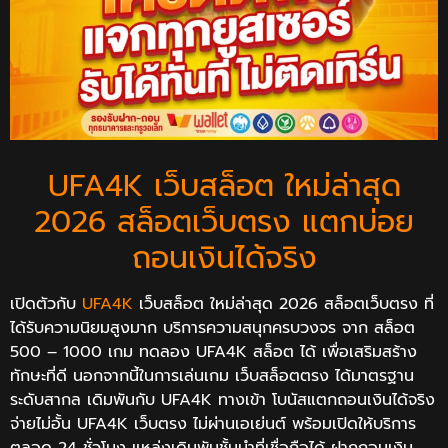
UFA4K เว็บสล็อต ใหม่ล่าสุด
2026 สล็อตเว็บตรง แตกบ่อย
ถอนเงินได้จริง
เปิดตัวกับ
UFA4K
เว็บสล็อต ใหม่ล่าสุด 2026 สล็อตเว็บตรง ที่
ได้รับความนิยมสูงมาก บริการความสนุกครบวงจร จาก สล็อต
500 – 1000 เกม ทดลอง UFA4K สล็อต ได้ เพื่อเสริมสร้าง
ทักษะที่ดี นอกจากนี้ในการเล่นเกม เว็บสล็อตตรง ได้มาตรฐาน
ระดับสากล เดิมพันกับ UFA4K ทางเข้า โบนัสแตกถอนเงินได้จริง
จ่ายไม่อั้น UFA4K เว็บตรง ไม่ผ่านเอเย่นต์ พร้อมเปิดให้บริการ
ตลอด 24 ชั่วโมง แหล่งเดิมพันชั้นนำที่เชื่อถือได้ ฝากถอนเงิน