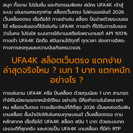
สนุก ทั้งเกม โปรโมชั่น และกิจกรรมพิเศษ สมัคร UFA4K เข้าสู่
ระบบ เล่นเกมครบทุกค่าย สล็อตเว็บตรง ไม่ผ่านเอเย่นต์ 2026
เว็บสล็อตตรง เชื่อถือได้ ทางเข้าเล่น สล็อต ปั่นง่ายด้วยระบบออ
โต้ หรือจะเล่นเองก็ได้เช่นกัน UFA4K ทางเข้า ที่ได้รับการรับรอง
ว่ามั่นคง โปร่งใส ระบบการใช้งานเสถียร์เพราะเกมแท้ API 100%
ทางเข้า UFA4K มือถือ สปินเกมได้ทุกที่ ทุกเวลา ช่องทางอิสระ
ทางการลงทุนและความบันเทิงครบวงจร
UFA4K สล็อตเว็บตรง แตกง่าย
ล่าสุดจริงไหม ? เบท 1 บาท แตกหนัก
อย่างไร ?
การเล่นเกม UFA4K หรือ ปั่นสล็อต ด้วยทุนน้อย 1 บาท สามารถ
ทำให้โบนัสเกมแตกหนักได้ไหม อย่างไร นี่คือคำถามในใจหลายๆ
คน สล็อตเว็บตรง ทางเลือกใหม่ที่ดีที่สุด 2026 เป็นแหล่งเดิมพัน
เกมสล็อต ชั้นนำเปิดให้เล่นครบทุกแบรนด์ เว็บสล็อตตรง ตาม
หลักสากล เชื่อถือได้ UFA4K สล็อต สปิน 1 บาท ด้วยระบบกด
เองจะดีที่สุดครับ และควรเป็น UFA4K เกมสล็อต ที่มีค่า RTP