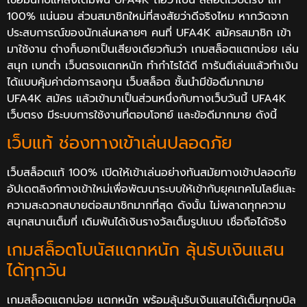
100% แน่นอน ส่วนสมาชิกใหม่ที่สงสัยว่าดีจริงไหม หากวัดจาก
ประสบการณ์ของนักเล่นหลายๆ คนที่ UFA4K สมัครสมาชิก เข้า
มาใช้งาน ต่างก็บอกเป็นเสียงเดียวกันว่า เกมสล็อตแตกบ่อย เล่น
สนุก เบทต่ำ เว็บตรงแตกหนัก ทำกำไรได้ดี การันตีเล่นแล้วทำเงิน
ได้แบบคุ้มค่าต่อการลงทุน เว็บสล็อต ชั้นนำมีข้อดีมากมาย
UFA4K สมัคร แล้วเข้ามาเป็นส่วนหนึ่งกับทางเว็บวันนี้ UFA4K
เว็บตรง มีระบบการใช้งานที่ตอบโจทย์ และข้อดีมากมาย ดังนี้
เว็บแท้ ช่องทางเข้าเล่นปลอดภัย
เว็บสล็อตแท้ 100% เปิดให้เข้าเล่นอย่างทันสมัยทางเข้าปลอดภัย
อัปเดตลิงก์ทางเข้าใหม่เพื่อพัฒนาระบบให้เข้ากับยุคเทคโนโลยีและ
ความสะดวกสบายต่อสมาชิกมากที่สุด ดังนั้น ไม่พลาดทุกความ
สนุกสนานเต็มที่ เดิมพันได้เงินรางวัลเต็มรูปแบบ เชื่อถือได้จริง
เกมสล็อตโบนัสแตกหนัก ลุ้นรับเงินแสน
ได้ทุกวัน
เกมสล็อตแตกบ่อย แตกหนัก พร้อมลุ้นรับเงินแสนได้เต็มทุกบบิล