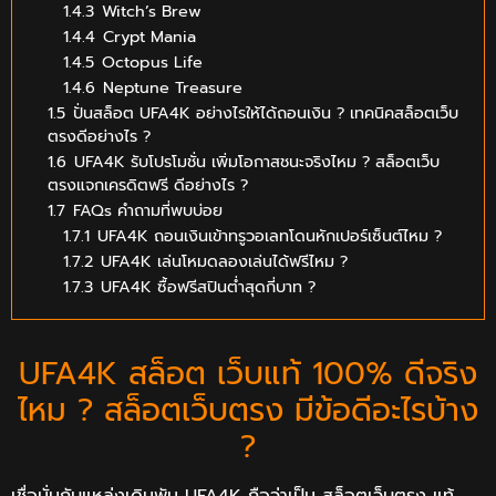
1.4.3
Witch’s Brew
1.4.4
Crypt Mania
1.4.5
Octopus Life
1.4.6
Neptune Treasure
1.5
ปั่นสล็อต UFA4K อย่างไรให้ได้ถอนเงิน ? เทคนิคสล็อตเว็บ
ตรงดีอย่างไร ?
1.6
UFA4K รับโปรโมชั่น เพิ่มโอกาสชนะจริงไหม ? สล็อตเว็บ
ตรงแจกเครดิตฟรี ดีอย่างไร ?
1.7
FAQs คำถามที่พบบ่อย
1.7.1
UFA4K ถอนเงินเข้าทรูวอเลทโดนหักเปอร์เซ็นต์ไหม ?
1.7.2
UFA4K เล่นโหมดลองเล่นได้ฟรีไหม ?
1.7.3
UFA4K ซื้อฟรีสปินต่ำสุดกี่บาท ?
UFA4K สล็อต เว็บแท้ 100% ดีจริง
ไหม ? สล็อตเว็บตรง มีข้อดีอะไรบ้าง
?
เชื่อมั่นกับแหล่งเดิมพัน UFA4K ถือว่าเป็น สล็อตเว็บตรง แท้