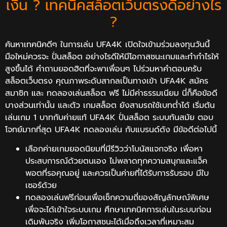
เงิน ? เทคนิคสล็อตเว็บตรงดีอย่างไร
?
ค้นหาเทคนิคดีๆ ในการเล่น UFA4K เปิดใจเข้ามร่วมลงทุนวันนี้
มือใหม่ควรจะ ปั่นสล็อต อย่างไรดีให้มีโอกาสชนะเกมและทำกำไรให้
สูงขึ้นได้ คำถามยอดฮิตที่จะพาเพื่อนๆ ไปร่วมหาคำตอบครับ
สล็อตเว็บตรง คุณภาพระดับสากลเป็นทางเข้า UFA4K สมัคร
สมาชิก และ ทดลองเล่นสล็อต ฟรี ไม่มีค่าธรรมเนียม นี่ก็คือข้อดี
บางส่วนเท่านั้น และตัว เกมสล็อต ยังสามรถใช้เบทต่ำได้ เริ่มต้น
เล่นเกม 1 บาทกับค่ายแท้ UFA4K ปั่นสล็อต ระบบทันสมัย ตอบ
โจทย์มากที่สุด UFA4K ทดลองเล่น กับแบรนด์ดัง มีข้อดีต่อไปนี้
เลือกค่ายเกมยอดนิยมที่มีรีวิวว่าโบนัสแจกจริง เพื่อหา
ประสบการณ์ด้วยตนเอง ไม่พลาดทุกความสนุกและแจ็ค
พอตที่รอคุณอยู่ และควรเป็นค่ายที่ได้รับการรับรอบ มีใบ
เซอร์ด้วย
ทดลองเล่นฟรีก่อนเพื่อเช็กความถี่ของสัญลักษณ์พิเศษ
เพื่อจะได้เข้าใจระบบเกม ศึกษาเทคนิคการเล่นในระบบก่อน
เดิมพันจริง เพิ่มโอกาสชนะได้เมื่อถึงเวลาที่เหมาะสม