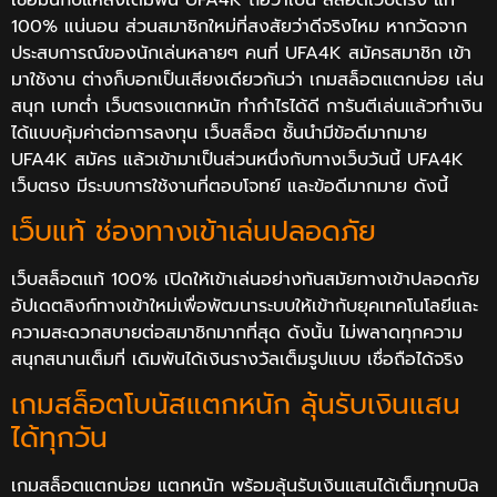
100% แน่นอน ส่วนสมาชิกใหม่ที่สงสัยว่าดีจริงไหม หากวัดจาก
ประสบการณ์ของนักเล่นหลายๆ คนที่ UFA4K สมัครสมาชิก เข้า
มาใช้งาน ต่างก็บอกเป็นเสียงเดียวกันว่า เกมสล็อตแตกบ่อย เล่น
สนุก เบทต่ำ เว็บตรงแตกหนัก ทำกำไรได้ดี การันตีเล่นแล้วทำเงิน
ได้แบบคุ้มค่าต่อการลงทุน เว็บสล็อต ชั้นนำมีข้อดีมากมาย
UFA4K สมัคร แล้วเข้ามาเป็นส่วนหนึ่งกับทางเว็บวันนี้ UFA4K
เว็บตรง มีระบบการใช้งานที่ตอบโจทย์ และข้อดีมากมาย ดังนี้
เว็บแท้ ช่องทางเข้าเล่นปลอดภัย
เว็บสล็อตแท้ 100% เปิดให้เข้าเล่นอย่างทันสมัยทางเข้าปลอดภัย
อัปเดตลิงก์ทางเข้าใหม่เพื่อพัฒนาระบบให้เข้ากับยุคเทคโนโลยีและ
ความสะดวกสบายต่อสมาชิกมากที่สุด ดังนั้น ไม่พลาดทุกความ
สนุกสนานเต็มที่ เดิมพันได้เงินรางวัลเต็มรูปแบบ เชื่อถือได้จริง
เกมสล็อตโบนัสแตกหนัก ลุ้นรับเงินแสน
ได้ทุกวัน
เกมสล็อตแตกบ่อย แตกหนัก พร้อมลุ้นรับเงินแสนได้เต็มทุกบบิล