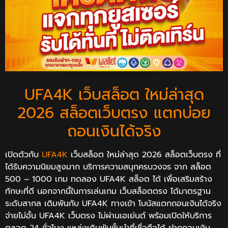
UFA4K เว็บสล็อต ใหม่ล่าสุด
2026 สล็อตเว็บตรง แตกบ่อย
ถอนเงินได้จริง
เปิดตัวกับ
UFA4K
เว็บสล็อต ใหม่ล่าสุด 2026 สล็อตเว็บตรง ที่
ได้รับความนิยมสูงมาก บริการความสนุกครบวงจร จาก สล็อต
500 – 1000 เกม ทดลอง UFA4K สล็อต ได้ เพื่อเสริมสร้าง
ทักษะที่ดี นอกจากนี้ในการเล่นเกม เว็บสล็อตตรง ได้มาตรฐาน
ระดับสากล เดิมพันกับ UFA4K ทางเข้า โบนัสแตกถอนเงินได้จริง
จ่ายไม่อั้น UFA4K เว็บตรง ไม่ผ่านเอเย่นต์ พร้อมเปิดให้บริการ
ตลอด 24 ชั่วโมง แหล่งเดิมพันชั้นนำที่เชื่อถือได้ ฝากถอนเงิน