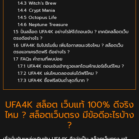
1.4.3
Witch’s Brew
1.4.4
Crypt Mania
1.4.5
Octopus Life
1.4.6
Neptune Treasure
1.5
ปั่นสล็อต UFA4K อย่างไรให้ได้ถอนเงิน ? เทคนิคสล็อตเว็บ
ตรงดีอย่างไร ?
1.6
UFA4K รับโปรโมชั่น เพิ่มโอกาสชนะจริงไหม ? สล็อตเว็บ
ตรงแจกเครดิตฟรี ดีอย่างไร ?
1.7
FAQs คำถามที่พบบ่อย
1.7.1
UFA4K ถอนเงินเข้าทรูวอเลทโดนหักเปอร์เซ็นต์ไหม ?
1.7.2
UFA4K เล่นโหมดลองเล่นได้ฟรีไหม ?
1.7.3
UFA4K ซื้อฟรีสปินต่ำสุดกี่บาท ?
UFA4K สล็อต เว็บแท้ 100% ดีจริง
ไหม ? สล็อตเว็บตรง มีข้อดีอะไรบ้าง
?
เชื่อมั่นกับแหล่งเดิมพัน UFA4K ถือว่าเป็น สล็อตเว็บตรง แท้