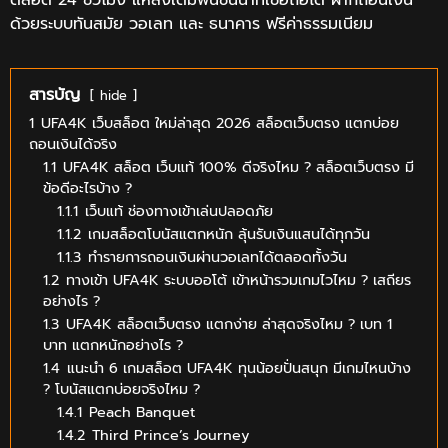
ด้วยระบบทันสมัย วอเลท และ ธนาคาร ฟรีค่าธรรมเนียม
สารบัญ
hide
1
UFA4K เว็บสล็อต ใหม่ล่าสุด 2026 สล็อตเว็บตรง แตกบ่อย
ถอนเงินได้จริง
1.1
UFA4K สล็อต เว็บแท้ 100% ดีจริงไหม ? สล็อตเว็บตรง มี
ข้อดีอะไรบ้าง ?
1.1.1
เว็บแท้ ช่องทางเข้าเล่นปลอดภัย
1.1.2
เกมสล็อตโบนัสแตกหนัก ลุ้นรับเงินแสนได้ทุกวัน
1.1.3
ทำรายการถอนเงินผ่านวอเลทได้ตลอดทั้งวัน
1.2
ทางเข้า UFA4K ระบบออโต้ เข้าหน้ารวมเกมไวไหม ? เสถียร
อย่างไร ?
1.3
UFA4K สล็อตเว็บตรง แตกง่าย ล่าสุดจริงไหม ? เบท 1
บาท แตกหนักอย่างไร ?
1.4
แนะนำ 6 เกมสล็อต UFA4K ทุนน้อยปั่นสนุก มีเกมไหนบ้าง
? โบนัสแตกบ่อยจริงไหม ?
1.4.1
Peach Banquet
1.4.2
Third Prince’s Journey