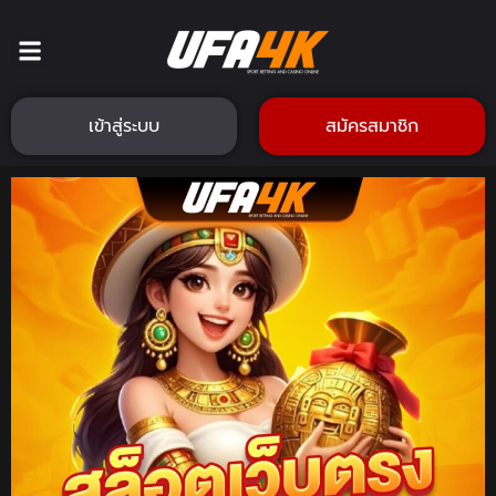
เข้าสู่ระบบ
สมัครสมาชิก