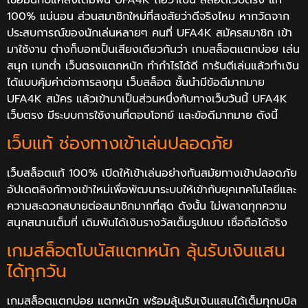
100% แน่นอน ส่วนสมาชิกใหม่ที่สงสัยว่าดีจริงไหม หากวัดจาก
ประสบการณ์ของนักเล่นหลายๆ คนที่ UFA4K สมัครสมาชิก เข้า
มาใช้งาน ต่างก็บอกเป็นเสียงเดียวกันว่า เกมสล็อตแตกบ่อย เล่น
สนุก เบทต่ำ เว็บตรงแตกหนัก ทำกำไรได้ดี การันตีเล่นแล้วทำเงิน
ได้แบบคุ้มค่าต่อการลงทุน เว็บสล็อต ชั้นนำมีข้อดีมากมาย
UFA4K สมัคร แล้วเข้ามาเป็นส่วนหนึ่งกับทางเว็บวันนี้ UFA4K
เว็บตรง มีระบบการใช้งานที่ตอบโจทย์ และข้อดีมากมาย ดังนี้
เว็บแท้ ช่องทางเข้าเล่นปลอดภัย
เว็บสล็อตแท้ 100% เปิดให้เข้าเล่นอย่างทันสมัยทางเข้าปลอดภัย
อัปเดตลิงก์ทางเข้าใหม่เพื่อพัฒนาระบบให้เข้ากับยุคเทคโนโลยีและ
ความสะดวกสบายต่อสมาชิกมากที่สุด ดังนั้น ไม่พลาดทุกความ
สนุกสนานเต็มที่ เดิมพันได้เงินรางวัลเต็มรูปแบบ เชื่อถือได้จริง
เกมสล็อตโบนัสแตกหนัก ลุ้นรับเงินแสน
ได้ทุกวัน
เกมสล็อตแตกบ่อย แตกหนัก พร้อมลุ้นรับเงินแสนได้เต็มทุกบบิล