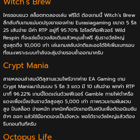
Witch’s Brew
ใครชอบแนว สล็อตทดลองเล่น ฟรีได้ ต้องเกมนี้ Witch’s Brew
ลึกลับกับเกมแม่มดปรุงยาของค่าย Eurasiagaming ขนาด 5 รีล
25 เส้นจ่าย มีค่า RTP อยู่ที่ 95.70% ไฮไลต์คือฟีเจอร์ Wild
Respin ที่จะแช่แข็งวงล้อเดิมแล้วหมุนซ้ำฟรี ลุ้นรางวัลใหญ่
สูงสุดถึง 10,000 เท่า เล่นเกมสลับปกติและออโต้ให้เพิ่มเบทรอบ
ที่ชนะเพราะระบบกำลังจะสุ่มจ่ายรอบซ้ำออกมาครับ
Crypt Mania
สายหลอนล่าสมบัติสุสานแวมไพร์จากค่าย EA Gaming เกม
Crypt Maniaมาในระบบ 5 รีล 3 แถว มี 10 เส้นจ่าย พกค่า RTP
มาที่ 96.22% เกมนี้โดดเด่นด้วยฟีเจอร์ Gamble ทายไพ่ดำหรือ
แดงเพื่อเบิ้ลเงินรางวัลสูงสุด 5,000 เท่า ภาพรวมเกมผันผวน
สูง ปั่นสล็อต จ่ายหนัก เทคนิคคือเปิดเทอร์โบสปินเพื่อตัดอนิเมชัน
ช้าๆ ออก แล้วใช้มือกดเองเป็นจังหวะ พอได้รางวัลใหญ่แล้วต้อง
รีบถอนทันทีครับ
Octopus Life