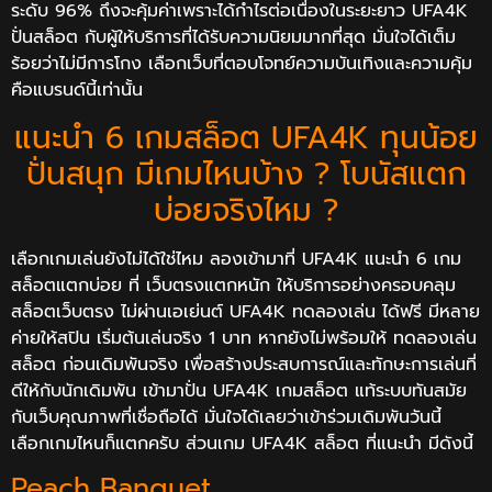
ระดับ 96% ถึงจะคุ้มค่าเพราะได้กำไรต่อเนื่องในระยะยาว UFA4K
ปั่นสล็อต กับผู้ให้บริการที่ได้รับความนิยมมากที่สุด มั่นใจได้เต็ม
ร้อยว่าไม่มีการโกง เลือกเว็บที่ตอบโจทย์ความบันเทิงและความคุ้ม
คือแบรนด์นี้เท่านั้น
แนะนำ 6 เกมสล็อต UFA4K ทุนน้อย
ปั่นสนุก มีเกมไหนบ้าง ? โบนัสแตก
บ่อยจริงไหม ?
เลือกเกมเล่นยังไม่ได้ใช่ไหม ลองเข้ามาที่ UFA4K แนะนำ 6 เกม
สล็อตแตกบ่อย ที่ เว็บตรงแตกหนัก ให้บริการอย่างครอบคลุม
สล็อตเว็บตรง ไม่ผ่านเอเย่นต์ UFA4K ทดลองเล่น ได้ฟรี มีหลาย
ค่ายให้สปิน เริ่มต้นเล่นจริง 1 บาท หากยังไม่พร้อมให้ ทดลองเล่น
สล็อต ก่อนเดิมพันจริง เพื่อสร้างประสบการณ์และทักษะการเล่นที่
ดีให้กับนักเดิมพัน เข้ามาปั่น UFA4K เกมสล็อต แท้ระบบทันสมัย
กับเว็บคุณภาพที่เชื่อถือได้ มั่นใจได้เลยว่าเข้าร่วมเดิมพันวันนี้
เลือกเกมไหนก็แตกครับ ส่วนเกม UFA4K สล็อต ที่แนะนำ มีดังนี้
Peach Banquet