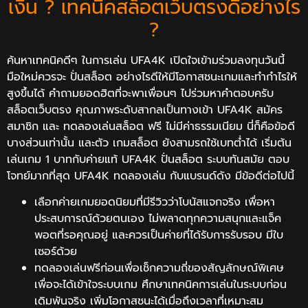
เงิน ? เทคนิคสล็อตเว็บตรงดีอย่างไร
?
ค้นหาเทคนิคดีๆ ในการเล่น UFA4K เปิดใจเข้ามร่วมลงทุนวันนี้
มือใหม่ควรจะ ปั่นสล็อต อย่างไรดีให้มีโอกาสชนะเกมและทำกำไรให้
สูงขึ้นได้ คำถามยอดฮิตที่จะพาเพื่อนๆ ไปร่วมหาคำตอบครับ
สล็อตเว็บตรง คุณภาพระดับสากลเป็นทางเข้า UFA4K สมัคร
สมาชิก และ ทดลองเล่นสล็อต ฟรี ไม่มีค่าธรรมเนียม นี่ก็คือข้อดี
บางส่วนเท่านั้น และตัว เกมสล็อต ยังสามรถใช้เบทต่ำได้ เริ่มต้น
เล่นเกม 1 บาทกับค่ายแท้ UFA4K ปั่นสล็อต ระบบทันสมัย ตอบ
โจทย์มากที่สุด UFA4K ทดลองเล่น กับแบรนด์ดัง มีข้อดีต่อไปนี้
เลือกค่ายเกมยอดนิยมที่มีรีวิวว่าโบนัสแจกจริง เพื่อหา
ประสบการณ์ด้วยตนเอง ไม่พลาดทุกความสนุกและแจ็ค
พอตที่รอคุณอยู่ และควรเป็นค่ายที่ได้รับการรับรอบ มีใบ
เซอร์ด้วย
ทดลองเล่นฟรีก่อนเพื่อเช็กความถี่ของสัญลักษณ์พิเศษ
เพื่อจะได้เข้าใจระบบเกม ศึกษาเทคนิคการเล่นในระบบก่อน
เดิมพันจริง เพิ่มโอกาสชนะได้เมื่อถึงเวลาที่เหมาะสม