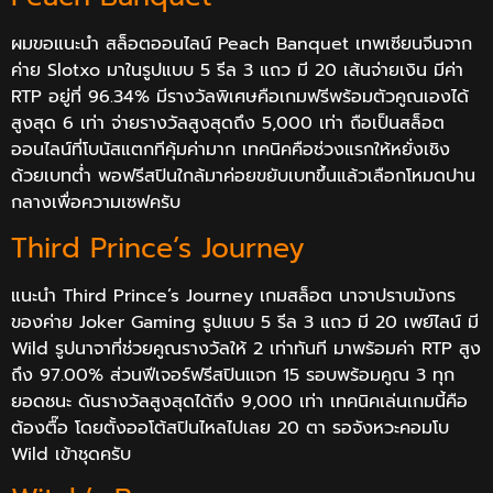
ผมขอแนะนำ สล็อตออนไลน์ Peach Banquet เทพเซียนจีนจาก
ค่าย Slotxo มาในรูปแบบ 5 รีล 3 แถว มี 20 เส้นจ่ายเงิน มีค่า
RTP อยู่ที่ 96.34% มีรางวัลพิเศษคือเกมฟรีพร้อมตัวคูณเองได้
สูงสุด 6 เท่า จ่ายรางวัลสูงสุดถึง 5,000 เท่า ถือเป็นสล็อต
ออนไลน์ที่โบนัสแตกทีคุ้มค่ามาก เทคนิคคือช่วงแรกให้หยั่งเชิง
ด้วยเบทต่ำ พอฟรีสปินใกล้มาค่อยขยับเบทขึ้นแล้วเลือกโหมดปาน
กลางเพื่อความเซฟครับ
Third Prince’s Journey
แนะนำ Third Prince’s Journey เกมสล็อต นาจาปราบมังกร
ของค่าย Joker Gaming รูปแบบ 5 รีล 3 แถว มี 20 เพย์ไลน์ มี
Wild รูปนาจาที่ช่วยคูณรางวัลให้ 2 เท่าทันที มาพร้อมค่า RTP สูง
ถึง 97.00% ส่วนฟีเจอร์ฟรีสปินแจก 15 รอบพร้อมคูณ 3 ทุก
ยอดชนะ ดันรางวัลสูงสุดได้ถึง 9,000 เท่า เทคนิคเล่นเกมนี้คือ
ต้องตื๊อ โดยตั้งออโต้สปินไหลไปเลย 20 ตา รอจังหวะคอมโบ
Wild เข้าชุดครับ