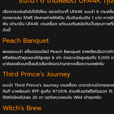
แนะนำ 6 เกมสล็อต UFA4K ทุนน้
เลือกเกมเล่นยังไม่ได้ใช่ไหม ลองเข้ามาที่ UFA4K แนะนำ 6 เกมสล
ทดลองเล่น ได้ฟรี มีหลายค่ายให้สปิน เริ่มต้นเล่นจริง 1 บาท หากยั
พัน เข้ามาปั่น UFA4K เกมสล็อต แท้ระบบทันสมัยกับเว็บคุณภาพที่เชื
ดังนี้
Peach Banquet
ผมขอแนะนำ สล็อตออนไลน์ Peach Banquet เทพเซียนจีนจากค่าย Slo
ฟรีพร้อมตัวคูณเองได้สูงสุด 6 เท่า จ่ายรางวัลสูงสุดถึง 5,000 เท
มาค่อยขยับเบทขึ้นแล้วเลือกโหมดปานกลางเพื่อความเซฟครับ
Third Prince’s Journey
แนะนำ Third Prince’s Journey เกมสล็อต นาจาปราบมังกรของค่าย
ทันที มาพร้อมค่า RTP สูงถึง 97.00% ส่วนฟีเจอร์ฟรีสปินแจก 15 
โต้สปินไหลไปเลย 20 ตา รอจังหวะคอมโบ Wild เข้าชุดครับ
Witch’s Brew