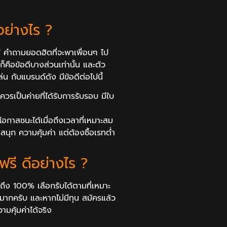
อย่างไร ?
ด้ คำถามยอดฮิตที่จะพาเพื่อนๆ ไป
ือข้อดีบางส่วนเท่านั้น และตัว
 กับแบรนด์ดัง มีข้อดีต่อไปนี้
รเป็นค่ายที่ได้รับการรับรอบ มีใบ
อกาสชนะได้เมื่อถึงเวลาที่เหมาะสม
สนุก ความคุ้มค่า แต่ต้องซื้อเรทต่ำ
รี ดีอย่างไร ?
งถึง 100% เลือกรับได้ตามที่เหมาะ
สมากครับ และหากไม่มีทุน สมัครแล้ว
ามคุ้มค่าได้จริง