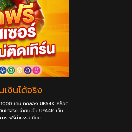
เงินได้จริง
0 – 1000 เกม ทดลอง UFA4K สล็อต
นได้จริง จ่ายไม่อั้น UFA4K เว็บ
าคาร ฟรีค่าธรรมเนียม