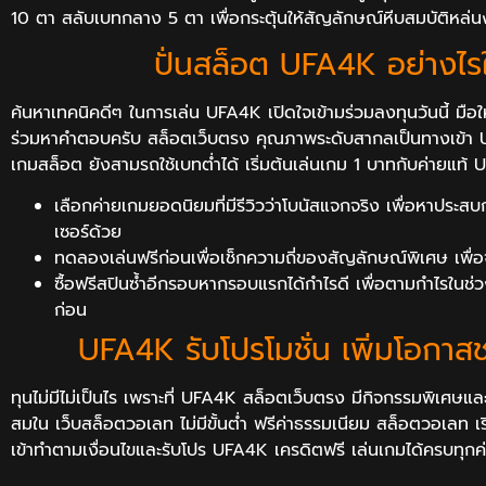
10 ตา สลับเบทกลาง 5 ตา เพื่อกระตุ้นให้สัญลักษณ์หีบสมบัติหล่น
ปั่นสล็อต UFA4K อย่างไรใ
ค้นหาเทคนิคดีๆ ในการเล่น UFA4K เปิดใจเข้ามร่วมลงทุนวันนี้ มือใ
ร่วมหาคำตอบครับ สล็อตเว็บตรง คุณภาพระดับสากลเป็นทางเข้า UFA4
เกมสล็อต ยังสามรถใช้เบทต่ำได้ เริ่มต้นเล่นเกม 1 บาทกับค่ายแท้
เลือกค่ายเกมยอดนิยมที่มีรีวิวว่าโบนัสแจกจริง เพื่อหาประ
เซอร์ด้วย
ทดลองเล่นฟรีก่อนเพื่อเช็กความถี่ของสัญลักษณ์พิเศษ เพื่อจ
ซื้อฟรีสปินซ้ำอีกรอบหากรอบแรกได้กำไรดี เพื่อตามกำไรในช่วงแ
ก่อน
UFA4K รับโปรโมชั่น เพิ่มโอกาส
ทุนไม่มีไม่เป็นไร เพราะที่ UFA4K สล็อตเว็บตรง มีกิจกรรมพิเศษแล
สมใน เว็บสล็อตวอเลท ไม่มีขั้นต่ำ ฟรีค่าธรรมเนียม สล็อตวอเลท เ
เข้าทำตามเงื่อนไขและรับโปร UFA4K เครดิตฟรี เล่นเกมได้ครบทุกค่าย 