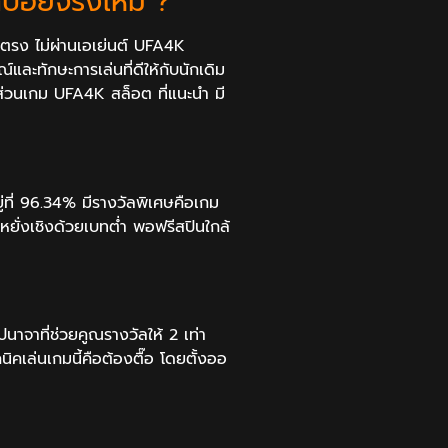
บ่อยจริงไหม ?
บตรง ไม่ผ่านเอเย่นต์ UFA4K
และทักษะการเล่นที่ดีให้กับนักเดิม
บ ส่วนเกม UFA4K สล็อต ที่แนะนำ มี
ที่ 96.34% มีรางวัลพิเศษคือเกม
หยั่งเชิงด้วยเบทต่ำ พอฟรีสปินใกล้
จาที่ช่วยคูณรางวัลให้ 2 เท่า
คเล่นเกมนี้คือต้องตื๊อ โดยตั้งออ