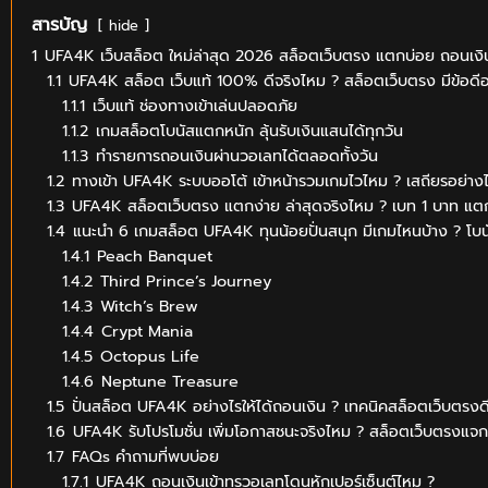
สารบัญ
hide
1
UFA4K เว็บสล็อต ใหม่ล่าสุด 2026 สล็อตเว็บตรง แตกบ่อย ถอนเงิน
1.1
UFA4K สล็อต เว็บแท้ 100% ดีจริงไหม ? สล็อตเว็บตรง มีข้อดีอ
1.1.1
เว็บแท้ ช่องทางเข้าเล่นปลอดภัย
1.1.2
เกมสล็อตโบนัสแตกหนัก ลุ้นรับเงินแสนได้ทุกวัน
1.1.3
ทำรายการถอนเงินผ่านวอเลทได้ตลอดทั้งวัน
1.2
ทางเข้า UFA4K ระบบออโต้ เข้าหน้ารวมเกมไวไหม ? เสถียรอย่าง
1.3
UFA4K สล็อตเว็บตรง แตกง่าย ล่าสุดจริงไหม ? เบท 1 บาท แต
1.4
แนะนำ 6 เกมสล็อต UFA4K ทุนน้อยปั่นสนุก มีเกมไหนบ้าง ? โบ
1.4.1
Peach Banquet
1.4.2
Third Prince’s Journey
1.4.3
Witch’s Brew
1.4.4
Crypt Mania
1.4.5
Octopus Life
1.4.6
Neptune Treasure
1.5
ปั่นสล็อต UFA4K อย่างไรให้ได้ถอนเงิน ? เทคนิคสล็อตเว็บตรงด
1.6
UFA4K รับโปรโมชั่น เพิ่มโอกาสชนะจริงไหม ? สล็อตเว็บตรงแจกเ
1.7
FAQs คำถามที่พบบ่อย
1.7.1
UFA4K ถอนเงินเข้าทรูวอเลทโดนหักเปอร์เซ็นต์ไหม ?