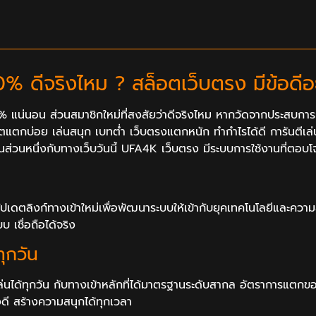
% ดีจริงไหม ? สล็อตเว็บตรง มีข้อดีอะ
100% แน่นอน ส่วนสมาชิกใหม่ที่สงสัยว่าดีจริงไหม หากวัดจากประสบ
อตแตกบ่อย เล่นสนุก เบทต่ำ เว็บตรงแตกหนัก ทำกำไรได้ดี การันตีเล่น
นส่วนหนึ่งกับทางเว็บวันนี้ UFA4K เว็บตรง มีระบบการใช้งานที่ตอบโจ
ัปเดตลิงก์ทางเข้าใหม่เพื่อพัฒนาระบบให้เข้ากับยุคเทคโนโลยีและคว
 เชื่อถือได้จริง
ุกวัน
ล่นได้ทุกวัน กับทางเข้าหลักที่ได้มาตรฐานระดับสากล อัตราการแต
างดี สร้างความสนุกได้ทุกเวลา