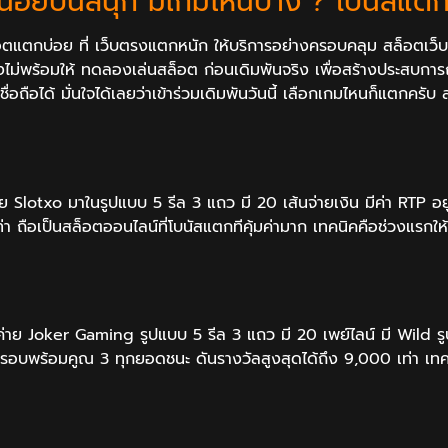
อยปั่นสนุก มีเกมไหนบ้าง ? โบนัสแตก
็อตแตกบ่อย ที่ เว็บตรงแตกหนัก ให้บริการอย่างครอบคลุม สล็อตเว็
งไม่พร้อมให้ ทดลองเล่นสล็อต ก่อนเดิมพันจริง เพื่อสร้างประสบการณ์
่อถือได้ มั่นใจได้เลยว่าเข้าร่วมเดิมพันวันนี้ เลือกเกมไหนก็แตกครั
txo มาในรูปแบบ 5 รีล 3 แถว มี 20 เส้นจ่ายเงิน มีค่า RTP อยู่
่า ถือเป็นสล็อตออนไลน์ที่โบนัสแตกทีคุ้มค่ามาก เทคนิคคือช่วงแรกให้
 Joker Gaming รูปแบบ 5 รีล 3 แถว มี 20 เพย์ไลน์ มี Wild รูปนา
รอบพร้อมคูณ 3 ทุกยอดชนะ ดันรางวัลสูงสุดได้ถึง 9,000 เท่า เทคนิ