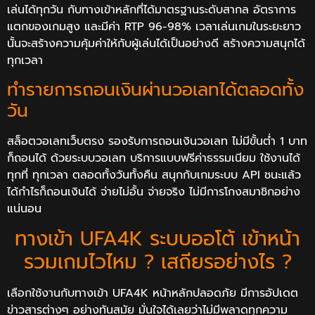
เล่นได้ทุกวัน กับทางเข้าหลักที่ได้มาตรฐานระดับสากล อัตราการ
แตกของเกมสูง และมีค่า RTP 96-98% เวลาเล่นเกมในระยะยาว
นั้นจะสร้างความคุ้มค่าให้กับผู้เล่นได้เป็นอย่างดี สร้างความสนุกได้
ทุกเวลา
ทำรายการถอนเงินผ่านวอเลทได้ตลอดทั้ง
วัน
สล็อตวอเลทเว็บตรง รองรับการถอนเงินวอเลท ไม่มีขั้นต่ำ 1 บาท
ก็ถอนได้ ด้วยระบบวอเลท บริการแบบฟรีค่าธรรมเนียม ใช้งานได้
ทุกที่ ทุกเวลา ตลอดทั้งวันทั้งคืน สนุกกับเกมระบบ API ชนะแล้ว
ได้กำไรก็ถอนเงินได้ จ่ายไม่อั้น จ่ายจริง ไม่มีการโกงสมาชิกอย่าง
แน่นอน
ทางเข้า UFA4K ระบบออโต้ เข้าหน้า
รวมเกมไวไหม ? เสถียรอย่างไร ?
เลือกใช้งานกับทางเข้า UFA4K หน้าหลักปลอดภัย มีการอัปเดต
ข่าวสารต่างๆ อย่างทันสมัย มั่นใจได้เลยว่าไม่มีพลาดทุกความ