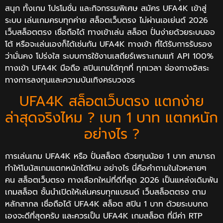
สนุก ทั้งเกม โปรโมชั่น และกิจกรรมพิเศษ สมัคร UFA4K เข้าสู่
ระบบ เล่นเกมครบทุกค่าย สล็อตเว็บตรง ไม่ผ่านเอเย่นต์ 2026
เว็บสล็อตตรง เชื่อถือได้ ทางเข้าเล่น สล็อต ปั่นง่ายด้วยระบบออ
โต้ หรือจะเล่นเองก็ได้เช่นกัน UFA4K ทางเข้า ที่ได้รับการรับรอง
ว่ามั่นคง โปร่งใส ระบบการใช้งานเสถียร์เพราะเกมแท้ API 100%
ทางเข้า UFA4K มือถือ สปินเกมได้ทุกที่ ทุกเวลา ช่องทางอิสระ
ทางการลงทุนและความบันเทิงครบวงจร
UFA4K สล็อตเว็บตรง แตกง่าย
ล่าสุดจริงไหม ? เบท 1 บาท แตกหนัก
อย่างไร ?
การเล่นเกม UFA4K หรือ ปั่นสล็อต ด้วยทุนน้อย 1 บาท สามารถ
ทำให้โบนัสเกมแตกหนักได้ไหม อย่างไร นี่คือคำถามในใจหลายๆ
คน สล็อตเว็บตรง ทางเลือกใหม่ที่ดีที่สุด 2026 เป็นแหล่งเดิมพัน
เกมสล็อต ชั้นนำเปิดให้เล่นครบทุกแบรนด์ เว็บสล็อตตรง ตาม
หลักสากล เชื่อถือได้ UFA4K สล็อต สปิน 1 บาท ด้วยระบบกด
เองจะดีที่สุดครับ และควรเป็น UFA4K เกมสล็อต ที่มีค่า RTP