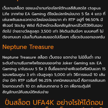
เว็บเกมสล็อต ขอแนะนำเกมท่องโลกใต้ทะเลสีสันสดใส ctopus
Life จากค่าย EA Gaming ดีไซน์แปลกใหม่ขนาด 5 รีล 4 แถว ที่
เล่นเพลินและแจกรางวัลย่อยบ่อยมาก ค่า RTP อยู่ที่ 96.50% มี
ฟีเจอร์ Sticky Wild ที่เจ้าหมึกจะล็อคสัญลักษณ์ไวด์ไว้ให้ในรอบ
ถัดไป จ่ายรางวัลสูงสุด 3,500 เท่า ให้เดินเงินนิ่งๆ แบบคงที่ ไม่
ต้องทบเบท เน้นเก็บกินสะสมยอดไปเรื่อยๆ เดี๋ยวเงินงอกเองครับ
Neptune Treasure
Neptune Treasure สล็อต เว็บตรง แตกง่าย ไม่มีขั้นต่ำ เกม
ระดับตำนานธีมเทพโพไซดอนของค่าย Joker Gaming และ EA
Gaming มาในระบบ 5 รีล 3 ขึ้นชื่อแตกง่ายฟีเจอร์ฟรีสปินแจก 15
รอบพร้อมคูณ 3 เท่า เงินสูงสุด 5,000 เท่า วิธีการชนะมี 10 เส้น
จ่าย มีค่า RTP เฉลี่ยที่ 96.25% เทคนิคสยบเกมนี้ คือการสลับเบท
โดยกดเบทต่ำ 10 ตา สลับเบทกลาง 5 ตา เพื่อกระตุ้นให้
สัญลักษณ์หีบสมบัติหล่นง่าย
ปั่นสล็อต UFA4K อย่างไรให้ได้ถอน