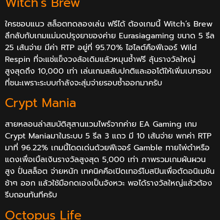
Witch’s Brew
ใครชอบแนว สล็อตทดลองเล่น ฟรีได้ ต้องเกมนี้ Witch’s Brew
ลึกลับกับเกมแม่มดปรุงยาของค่าย Eurasiagaming ขนาด 5 รีล
25 เส้นจ่าย มีค่า RTP อยู่ที่ 95.70% ไฮไลต์คือฟีเจอร์ Wild
Respin ที่จะแช่แข็งวงล้อเดิมแล้วหมุนซ้ำฟรี ลุ้นรางวัลใหญ่
สูงสุดถึง 10,000 เท่า เล่นเกมสลับปกติและออโต้ให้เพิ่มเบทรอบ
ที่ชนะเพราะระบบกำลังจะสุ่มจ่ายรอบซ้ำออกมาครับ
Crypt Mania
สายหลอนล่าสมบัติสุสานแวมไพร์จากค่าย EA Gaming เกม
Crypt Maniaมาในระบบ 5 รีล 3 แถว มี 10 เส้นจ่าย พกค่า RTP
มาที่ 96.22% เกมนี้โดดเด่นด้วยฟีเจอร์ Gamble ทายไพ่ดำหรือ
แดงเพื่อเบิ้ลเงินรางวัลสูงสุด 5,000 เท่า ภาพรวมเกมผันผวน
สูง ปั่นสล็อต จ่ายหนัก เทคนิคคือเปิดเทอร์โบสปินเพื่อตัดอนิเมชัน
ช้าๆ ออก แล้วใช้มือกดเองเป็นจังหวะ พอได้รางวัลใหญ่แล้วต้อง
รีบถอนทันทีครับ
Octopus Life