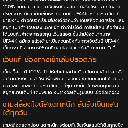
100% แน่นอน ส่วนสมาชิกใหม่ที่สงสัยว่าดีจริงไหม หากวัดจาก
ประสบการณ์ของนักเล่นหลายๆ คนที่ UFA4K สมัครสมาชิก เข้า
มาใช้งาน ต่างก็บอกเป็นเสียงเดียวกันว่า เกมสล็อตแตกบ่อย เล่น
สนุก เบทต่ำ เว็บตรงแตกหนัก ทำกำไรได้ดี การันตีเล่นแล้วทำเงิน
ได้แบบคุ้มค่าต่อการลงทุน เว็บสล็อต ชั้นนำมีข้อดีมากมาย
UFA4K สมัคร แล้วเข้ามาเป็นส่วนหนึ่งกับทางเว็บวันนี้ UFA4K
เว็บตรง มีระบบการใช้งานที่ตอบโจทย์ และข้อดีมากมาย ดังนี้
เว็บแท้ ช่องทางเข้าเล่นปลอดภัย
เว็บสล็อตแท้ 100% เปิดให้เข้าเล่นอย่างทันสมัยทางเข้าปลอดภัย
อัปเดตลิงก์ทางเข้าใหม่เพื่อพัฒนาระบบให้เข้ากับยุคเทคโนโลยีและ
ความสะดวกสบายต่อสมาชิกมากที่สุด ดังนั้น ไม่พลาดทุกความ
สนุกสนานเต็มที่ เดิมพันได้เงินรางวัลเต็มรูปแบบ เชื่อถือได้จริง
เกมสล็อตโบนัสแตกหนัก ลุ้นรับเงินแสน
ได้ทุกวัน
เกมสล็อตแตกบ่อย แตกหนัก พร้อมลุ้นรับเงินแสนได้เต็มทุกบบิล