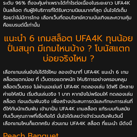
ระดับ 96% ถึงจะคุ้มค่าเพราะได้กำไรต่อเนื่องในระยะยาว UFA4K
ปั่นสล็อต กับผู้ให้บริการที่ได้รับความนิยมมากที่สุด มั่นใจได้เต็ม
ร้อยว่าไม่มีการโกง เลือกเว็บที่ตอบโจทย์ความบันเทิงและความคุ้ม
คือแบรนด์นี้เท่านั้น
แนะนำ 6 เกมสล็อต UFA4K ทุนน้อย
ปั่นสนุก มีเกมไหนบ้าง ? โบนัสแตก
บ่อยจริงไหม ?
เลือกเกมเล่นยังไม่ได้ใช่ไหม ลองเข้ามาที่ UFA4K แนะนำ 6 เกม
สล็อตแตกบ่อย ที่ เว็บตรงแตกหนัก ให้บริการอย่างครอบคลุม
สล็อตเว็บตรง ไม่ผ่านเอเย่นต์ UFA4K ทดลองเล่น ได้ฟรี มีหลาย
ค่ายให้สปิน เริ่มต้นเล่นจริง 1 บาท หากยังไม่พร้อมให้ ทดลองเล่น
สล็อต ก่อนเดิมพันจริง เพื่อสร้างประสบการณ์และทักษะการเล่นที่
ดีให้กับนักเดิมพัน เข้ามาปั่น UFA4K เกมสล็อต แท้ระบบทันสมัย
กับเว็บคุณภาพที่เชื่อถือได้ มั่นใจได้เลยว่าเข้าร่วมเดิมพันวันนี้
เลือกเกมไหนก็แตกครับ ส่วนเกม UFA4K สล็อต ที่แนะนำ มีดังนี้
Peach Banquet