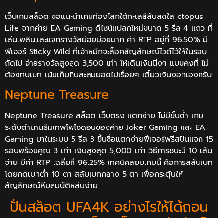
เว็บเกมสล็อต ขอแนะนำเกมท่องโลกใต้ทะเลสีสันสดใส ctopus
Life จากค่าย EA Gaming ดีไซน์แปลกใหม่ขนาด 5 รีล 4 แถว ที่
เล่นเพลินและแจกรางวัลย่อยบ่อยมาก ค่า RTP อยู่ที่ 96.50% มี
ฟีเจอร์ Sticky Wild ที่เจ้าหมึกจะล็อคสัญลักษณ์ไวด์ไว้ให้ในรอบ
ถัดไป จ่ายรางวัลสูงสุด 3,500 เท่า ให้เดินเงินนิ่งๆ แบบคงที่ ไม่
ต้องทบเบท เน้นเก็บกินสะสมยอดไปเรื่อยๆ เดี๋ยวเงินงอกเองครับ
Neptune Treasure
Neptune Treasure สล็อต เว็บตรง แตกง่าย ไม่มีขั้นต่ำ เกม
ระดับตำนานธีมเทพโพไซดอนของค่าย Joker Gaming และ EA
Gaming มาในระบบ 5 รีล 3 ขึ้นชื่อแตกง่ายฟีเจอร์ฟรีสปินแจก 15
รอบพร้อมคูณ 3 เท่า เงินสูงสุด 5,000 เท่า วิธีการชนะมี 10 เส้น
จ่าย มีค่า RTP เฉลี่ยที่ 96.25% เทคนิคสยบเกมนี้ คือการสลับเบท
โดยกดเบทต่ำ 10 ตา สลับเบทกลาง 5 ตา เพื่อกระตุ้นให้
สัญลักษณ์หีบสมบัติหล่นง่าย
ปั่นสล็อต UFA4K อย่างไรให้ได้ถอน