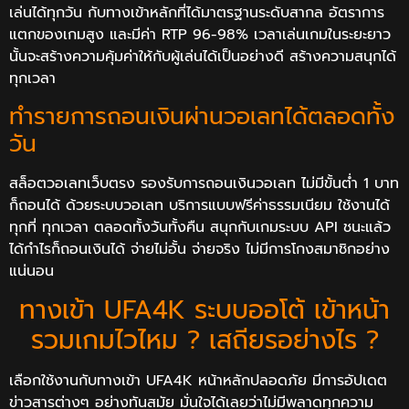
เล่นได้ทุกวัน กับทางเข้าหลักที่ได้มาตรฐานระดับสากล อัตราการ
แตกของเกมสูง และมีค่า RTP 96-98% เวลาเล่นเกมในระยะยาว
นั้นจะสร้างความคุ้มค่าให้กับผู้เล่นได้เป็นอย่างดี สร้างความสนุกได้
ทุกเวลา
ทำรายการถอนเงินผ่านวอเลทได้ตลอดทั้ง
วัน
สล็อตวอเลทเว็บตรง รองรับการถอนเงินวอเลท ไม่มีขั้นต่ำ 1 บาท
ก็ถอนได้ ด้วยระบบวอเลท บริการแบบฟรีค่าธรรมเนียม ใช้งานได้
ทุกที่ ทุกเวลา ตลอดทั้งวันทั้งคืน สนุกกับเกมระบบ API ชนะแล้ว
ได้กำไรก็ถอนเงินได้ จ่ายไม่อั้น จ่ายจริง ไม่มีการโกงสมาชิกอย่าง
แน่นอน
ทางเข้า UFA4K ระบบออโต้ เข้าหน้า
รวมเกมไวไหม ? เสถียรอย่างไร ?
เลือกใช้งานกับทางเข้า UFA4K หน้าหลักปลอดภัย มีการอัปเดต
ข่าวสารต่างๆ อย่างทันสมัย มั่นใจได้เลยว่าไม่มีพลาดทุกความ