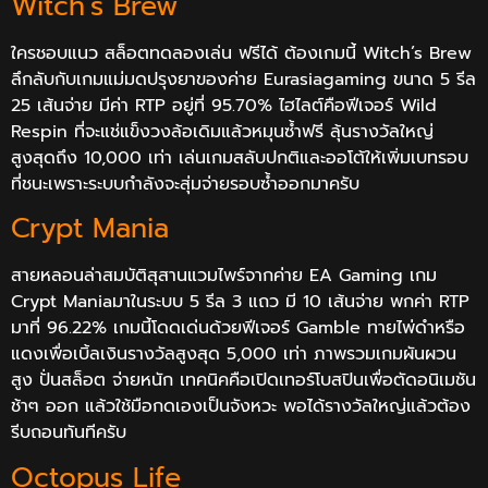
Witch’s Brew
ใครชอบแนว สล็อตทดลองเล่น ฟรีได้ ต้องเกมนี้ Witch’s Brew
ลึกลับกับเกมแม่มดปรุงยาของค่าย Eurasiagaming ขนาด 5 รีล
25 เส้นจ่าย มีค่า RTP อยู่ที่ 95.70% ไฮไลต์คือฟีเจอร์ Wild
Respin ที่จะแช่แข็งวงล้อเดิมแล้วหมุนซ้ำฟรี ลุ้นรางวัลใหญ่
สูงสุดถึง 10,000 เท่า เล่นเกมสลับปกติและออโต้ให้เพิ่มเบทรอบ
ที่ชนะเพราะระบบกำลังจะสุ่มจ่ายรอบซ้ำออกมาครับ
Crypt Mania
สายหลอนล่าสมบัติสุสานแวมไพร์จากค่าย EA Gaming เกม
Crypt Maniaมาในระบบ 5 รีล 3 แถว มี 10 เส้นจ่าย พกค่า RTP
มาที่ 96.22% เกมนี้โดดเด่นด้วยฟีเจอร์ Gamble ทายไพ่ดำหรือ
แดงเพื่อเบิ้ลเงินรางวัลสูงสุด 5,000 เท่า ภาพรวมเกมผันผวน
สูง ปั่นสล็อต จ่ายหนัก เทคนิคคือเปิดเทอร์โบสปินเพื่อตัดอนิเมชัน
ช้าๆ ออก แล้วใช้มือกดเองเป็นจังหวะ พอได้รางวัลใหญ่แล้วต้อง
รีบถอนทันทีครับ
Octopus Life