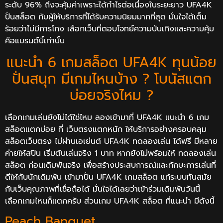
ระดับ 96% ถึงจะคุ้มค่าเพราะได้กำไรต่อเนื่องในระยะยาว UFA4K
ปั่นสล็อต กับผู้ให้บริการที่ได้รับความนิยมมากที่สุด มั่นใจได้เต็ม
ร้อยว่าไม่มีการโกง เลือกเว็บที่ตอบโจทย์ความบันเทิงและความคุ้ม
คือแบรนด์นี้เท่านั้น
แนะนำ 6 เกมสล็อต UFA4K ทุนน้อย
ปั่นสนุก มีเกมไหนบ้าง ? โบนัสแตก
บ่อยจริงไหม ?
เลือกเกมเล่นยังไม่ได้ใช่ไหม ลองเข้ามาที่ UFA4K แนะนำ 6 เกม
สล็อตแตกบ่อย ที่ เว็บตรงแตกหนัก ให้บริการอย่างครอบคลุม
สล็อตเว็บตรง ไม่ผ่านเอเย่นต์ UFA4K ทดลองเล่น ได้ฟรี มีหลาย
ค่ายให้สปิน เริ่มต้นเล่นจริง 1 บาท หากยังไม่พร้อมให้ ทดลองเล่น
สล็อต ก่อนเดิมพันจริง เพื่อสร้างประสบการณ์และทักษะการเล่นที่
ดีให้กับนักเดิมพัน เข้ามาปั่น UFA4K เกมสล็อต แท้ระบบทันสมัย
กับเว็บคุณภาพที่เชื่อถือได้ มั่นใจได้เลยว่าเข้าร่วมเดิมพันวันนี้
เลือกเกมไหนก็แตกครับ ส่วนเกม UFA4K สล็อต ที่แนะนำ มีดังนี้
Peach Banquet