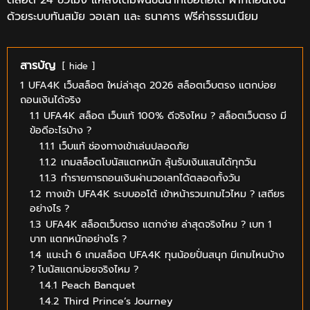
ด้วยระบบทันสมัย วอเลท และ ธนาคาร ฟรีค่าธรรมเนียม
สารบัญ
hide
1
UFA4K เว็บสล็อต ใหม่ล่าสุด 2026 สล็อตเว็บตรง แตกบ่อย
ถอนเงินได้จริง
1.1
UFA4K สล็อต เว็บแท้ 100% ดีจริงไหม ? สล็อตเว็บตรง มี
ข้อดีอะไรบ้าง ?
1.1.1
เว็บแท้ ช่องทางเข้าเล่นปลอดภัย
1.1.2
เกมสล็อตโบนัสแตกหนัก ลุ้นรับเงินแสนได้ทุกวัน
1.1.3
ทำรายการถอนเงินผ่านวอเลทได้ตลอดทั้งวัน
1.2
ทางเข้า UFA4K ระบบออโต้ เข้าหน้ารวมเกมไวไหม ? เสถียร
อย่างไร ?
1.3
UFA4K สล็อตเว็บตรง แตกง่าย ล่าสุดจริงไหม ? เบท 1
บาท แตกหนักอย่างไร ?
1.4
แนะนำ 6 เกมสล็อต UFA4K ทุนน้อยปั่นสนุก มีเกมไหนบ้าง
? โบนัสแตกบ่อยจริงไหม ?
1.4.1
Peach Banquet
1.4.2
Third Prince’s Journey