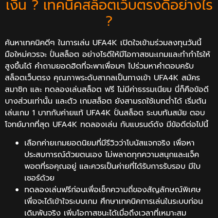
เงิน ? เทคนิคสล็อตเว็บตรงดีอย่างไร
?
ค้นหาเทคนิคดีๆ ในการเล่น UFA4K เปิดใจเข้ามร่วมลงทุนวันนี้
มือใหม่ควรจะ ปั่นสล็อต อย่างไรดีให้มีโอกาสชนะเกมและทำกำไรให้
สูงขึ้นได้ คำถามยอดฮิตที่จะพาเพื่อนๆ ไปร่วมหาคำตอบครับ
สล็อตเว็บตรง คุณภาพระดับสากลเป็นทางเข้า UFA4K สมัคร
สมาชิก และ ทดลองเล่นสล็อต ฟรี ไม่มีค่าธรรมเนียม นี่ก็คือข้อดี
บางส่วนเท่านั้น และตัว เกมสล็อต ยังสามรถใช้เบทต่ำได้ เริ่มต้น
เล่นเกม 1 บาทกับค่ายแท้ UFA4K ปั่นสล็อต ระบบทันสมัย ตอบ
โจทย์มากที่สุด UFA4K ทดลองเล่น กับแบรนด์ดัง มีข้อดีต่อไปนี้
เลือกค่ายเกมยอดนิยมที่มีรีวิวว่าโบนัสแจกจริง เพื่อหา
ประสบการณ์ด้วยตนเอง ไม่พลาดทุกความสนุกและแจ็ค
พอตที่รอคุณอยู่ และควรเป็นค่ายที่ได้รับการรับรอบ มีใบ
เซอร์ด้วย
ทดลองเล่นฟรีก่อนเพื่อเช็กความถี่ของสัญลักษณ์พิเศษ
เพื่อจะได้เข้าใจระบบเกม ศึกษาเทคนิคการเล่นในระบบก่อน
เดิมพันจริง เพิ่มโอกาสชนะได้เมื่อถึงเวลาที่เหมาะสม