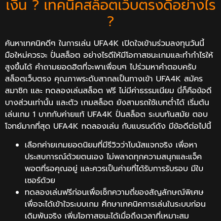
เงิน ? เทคนิคสล็อตเว็บตรงดีอย่างไร
?
ค้นหาเทคนิคดีๆ ในการเล่น UFA4K เปิดใจเข้ามร่วมลงทุนวันนี้
มือใหม่ควรจะ ปั่นสล็อต อย่างไรดีให้มีโอกาสชนะเกมและทำกำไรให้
สูงขึ้นได้ คำถามยอดฮิตที่จะพาเพื่อนๆ ไปร่วมหาคำตอบครับ
สล็อตเว็บตรง คุณภาพระดับสากลเป็นทางเข้า UFA4K สมัคร
สมาชิก และ ทดลองเล่นสล็อต ฟรี ไม่มีค่าธรรมเนียม นี่ก็คือข้อดี
บางส่วนเท่านั้น และตัว เกมสล็อต ยังสามรถใช้เบทต่ำได้ เริ่มต้น
เล่นเกม 1 บาทกับค่ายแท้ UFA4K ปั่นสล็อต ระบบทันสมัย ตอบ
โจทย์มากที่สุด UFA4K ทดลองเล่น กับแบรนด์ดัง มีข้อดีต่อไปนี้
เลือกค่ายเกมยอดนิยมที่มีรีวิวว่าโบนัสแจกจริง เพื่อหา
ประสบการณ์ด้วยตนเอง ไม่พลาดทุกความสนุกและแจ็ค
พอตที่รอคุณอยู่ และควรเป็นค่ายที่ได้รับการรับรอบ มีใบ
เซอร์ด้วย
ทดลองเล่นฟรีก่อนเพื่อเช็กความถี่ของสัญลักษณ์พิเศษ
เพื่อจะได้เข้าใจระบบเกม ศึกษาเทคนิคการเล่นในระบบก่อน
เดิมพันจริง เพิ่มโอกาสชนะได้เมื่อถึงเวลาที่เหมาะสม