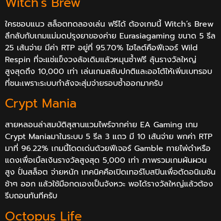
Witch’s Brew
ใครชอบแนว สล็อตทดลองเล่น ฟรีได้ ต้องเกมนี้ Witch’s Brew
ลึกลับกับเกมแม่มดปรุงยาของค่าย Eurasiagaming ขนาด 5 รีล
25 เส้นจ่าย มีค่า RTP อยู่ที่ 95.70% ไฮไลต์คือฟีเจอร์ Wild
Respin ที่จะแช่แข็งวงล้อเดิมแล้วหมุนซ้ำฟรี ลุ้นรางวัลใหญ่
สูงสุดถึง 10,000 เท่า เล่นเกมสลับปกติและออโต้ให้เพิ่มเบทรอบ
ที่ชนะเพราะระบบกำลังจะสุ่มจ่ายรอบซ้ำออกมาครับ
Crypt Mania
สายหลอนล่าสมบัติสุสานแวมไพร์จากค่าย EA Gaming เกม
Crypt Maniaมาในระบบ 5 รีล 3 แถว มี 10 เส้นจ่าย พกค่า RTP
มาที่ 96.22% เกมนี้โดดเด่นด้วยฟีเจอร์ Gamble ทายไพ่ดำหรือ
แดงเพื่อเบิ้ลเงินรางวัลสูงสุด 5,000 เท่า ภาพรวมเกมผันผวน
สูง ปั่นสล็อต จ่ายหนัก เทคนิคคือเปิดเทอร์โบสปินเพื่อตัดอนิเมชัน
ช้าๆ ออก แล้วใช้มือกดเองเป็นจังหวะ พอได้รางวัลใหญ่แล้วต้อง
รีบถอนทันทีครับ
Octopus Life