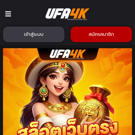
เข้าสู่ระบบ
สมัครสมาชิก