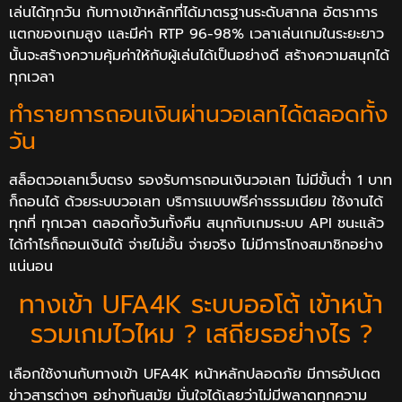
เล่นได้ทุกวัน กับทางเข้าหลักที่ได้มาตรฐานระดับสากล อัตราการ
แตกของเกมสูง และมีค่า RTP 96-98% เวลาเล่นเกมในระยะยาว
นั้นจะสร้างความคุ้มค่าให้กับผู้เล่นได้เป็นอย่างดี สร้างความสนุกได้
ทุกเวลา
ทำรายการถอนเงินผ่านวอเลทได้ตลอดทั้ง
วัน
สล็อตวอเลทเว็บตรง รองรับการถอนเงินวอเลท ไม่มีขั้นต่ำ 1 บาท
ก็ถอนได้ ด้วยระบบวอเลท บริการแบบฟรีค่าธรรมเนียม ใช้งานได้
ทุกที่ ทุกเวลา ตลอดทั้งวันทั้งคืน สนุกกับเกมระบบ API ชนะแล้ว
ได้กำไรก็ถอนเงินได้ จ่ายไม่อั้น จ่ายจริง ไม่มีการโกงสมาชิกอย่าง
แน่นอน
ทางเข้า UFA4K ระบบออโต้ เข้าหน้า
รวมเกมไวไหม ? เสถียรอย่างไร ?
เลือกใช้งานกับทางเข้า UFA4K หน้าหลักปลอดภัย มีการอัปเดต
ข่าวสารต่างๆ อย่างทันสมัย มั่นใจได้เลยว่าไม่มีพลาดทุกความ