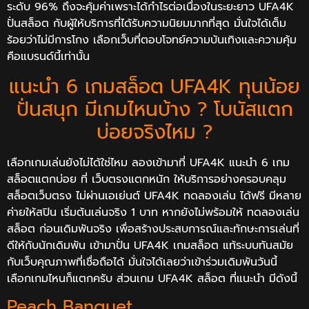
ระดับ 96% ถึงจะคุ้มค่าเพราะได้กำไรต่อเนื่องในระยะยาว UFA4K
ปั่นสล็อต กับผู้ให้บริการที่ได้รับความนิยมมากที่สุด มั่นใจได้เต็ม
ร้อยว่าไม่มีการโกง เลือกเว็บที่ตอบโจทย์ความบันเทิงและความคุ้ม
คือแบรนด์นี้เท่านั้น
แนะนำ 6 เกมสล็อต UFA4K ทุนน้อย
ปั่นสนุก มีเกมไหนบ้าง ? โบนัสแตก
บ่อยจริงไหม ?
เลือกเกมเล่นยังไม่ได้ใช่ไหม ลองเข้ามาที่ UFA4K แนะนำ 6 เกม
สล็อตแตกบ่อย ที่ เว็บตรงแตกหนัก ให้บริการอย่างครอบคลุม
สล็อตเว็บตรง ไม่ผ่านเอเย่นต์ UFA4K ทดลองเล่น ได้ฟรี มีหลาย
ค่ายให้สปิน เริ่มต้นเล่นจริง 1 บาท หากยังไม่พร้อมให้ ทดลองเล่น
สล็อต ก่อนเดิมพันจริง เพื่อสร้างประสบการณ์และทักษะการเล่นที่
ดีให้กับนักเดิมพัน เข้ามาปั่น UFA4K เกมสล็อต แท้ระบบทันสมัย
กับเว็บคุณภาพที่เชื่อถือได้ มั่นใจได้เลยว่าเข้าร่วมเดิมพันวันนี้
เลือกเกมไหนก็แตกครับ ส่วนเกม UFA4K สล็อต ที่แนะนำ มีดังนี้
Peach Banquet