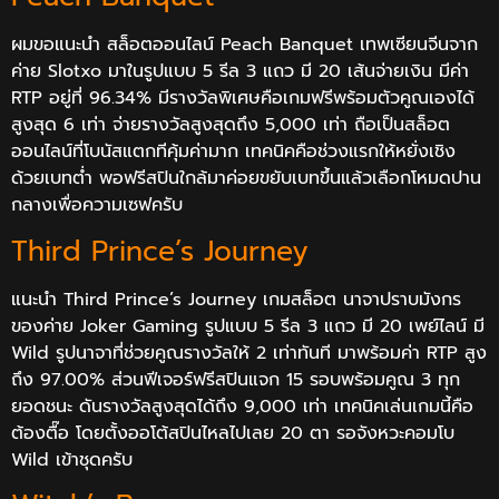
ผมขอแนะนำ สล็อตออนไลน์ Peach Banquet เทพเซียนจีนจาก
ค่าย Slotxo มาในรูปแบบ 5 รีล 3 แถว มี 20 เส้นจ่ายเงิน มีค่า
RTP อยู่ที่ 96.34% มีรางวัลพิเศษคือเกมฟรีพร้อมตัวคูณเองได้
สูงสุด 6 เท่า จ่ายรางวัลสูงสุดถึง 5,000 เท่า ถือเป็นสล็อต
ออนไลน์ที่โบนัสแตกทีคุ้มค่ามาก เทคนิคคือช่วงแรกให้หยั่งเชิง
ด้วยเบทต่ำ พอฟรีสปินใกล้มาค่อยขยับเบทขึ้นแล้วเลือกโหมดปาน
กลางเพื่อความเซฟครับ
Third Prince’s Journey
แนะนำ Third Prince’s Journey เกมสล็อต นาจาปราบมังกร
ของค่าย Joker Gaming รูปแบบ 5 รีล 3 แถว มี 20 เพย์ไลน์ มี
Wild รูปนาจาที่ช่วยคูณรางวัลให้ 2 เท่าทันที มาพร้อมค่า RTP สูง
ถึง 97.00% ส่วนฟีเจอร์ฟรีสปินแจก 15 รอบพร้อมคูณ 3 ทุก
ยอดชนะ ดันรางวัลสูงสุดได้ถึง 9,000 เท่า เทคนิคเล่นเกมนี้คือ
ต้องตื๊อ โดยตั้งออโต้สปินไหลไปเลย 20 ตา รอจังหวะคอมโบ
Wild เข้าชุดครับ