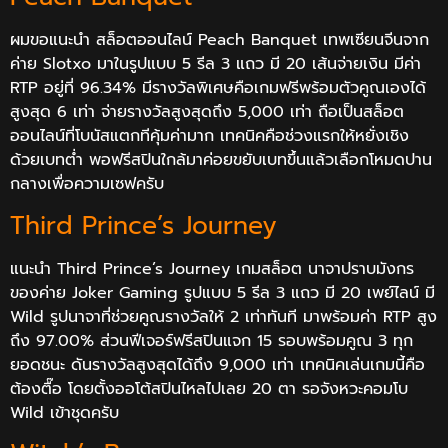
ผมขอแนะนำ สล็อตออนไลน์ Peach Banquet เทพเซียนจีนจาก
ค่าย Slotxo มาในรูปแบบ 5 รีล 3 แถว มี 20 เส้นจ่ายเงิน มีค่า
RTP อยู่ที่ 96.34% มีรางวัลพิเศษคือเกมฟรีพร้อมตัวคูณเองได้
สูงสุด 6 เท่า จ่ายรางวัลสูงสุดถึง 5,000 เท่า ถือเป็นสล็อต
ออนไลน์ที่โบนัสแตกทีคุ้มค่ามาก เทคนิคคือช่วงแรกให้หยั่งเชิง
ด้วยเบทต่ำ พอฟรีสปินใกล้มาค่อยขยับเบทขึ้นแล้วเลือกโหมดปาน
กลางเพื่อความเซฟครับ
Third Prince’s Journey
แนะนำ Third Prince’s Journey เกมสล็อต นาจาปราบมังกร
ของค่าย Joker Gaming รูปแบบ 5 รีล 3 แถว มี 20 เพย์ไลน์ มี
Wild รูปนาจาที่ช่วยคูณรางวัลให้ 2 เท่าทันที มาพร้อมค่า RTP สูง
ถึง 97.00% ส่วนฟีเจอร์ฟรีสปินแจก 15 รอบพร้อมคูณ 3 ทุก
ยอดชนะ ดันรางวัลสูงสุดได้ถึง 9,000 เท่า เทคนิคเล่นเกมนี้คือ
ต้องตื๊อ โดยตั้งออโต้สปินไหลไปเลย 20 ตา รอจังหวะคอมโบ
Wild เข้าชุดครับ