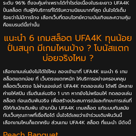
ระดับ 96% ถึงจะคุ้มค่าเพราะได้กำไรต่อเนื่องในระยะยาว UFA4K
ปั่นสล็อต กับผู้ให้บริการที่ได้รับความนิยมมากที่สุด มั่นใจได้เต็ม
ร้อยว่าไม่มีการโกง เลือกเว็บที่ตอบโจทย์ความบันเทิงและความคุ้ม
คือแบรนด์นี้เท่านั้น
แนะนำ 6 เกมสล็อต UFA4K ทุนน้อย
ปั่นสนุก มีเกมไหนบ้าง ? โบนัสแตก
บ่อยจริงไหม ?
เลือกเกมเล่นยังไม่ได้ใช่ไหม ลองเข้ามาที่ UFA4K แนะนำ 6 เกม
สล็อตแตกบ่อย ที่ เว็บตรงแตกหนัก ให้บริการอย่างครอบคลุม
สล็อตเว็บตรง ไม่ผ่านเอเย่นต์ UFA4K ทดลองเล่น ได้ฟรี มีหลาย
ค่ายให้สปิน เริ่มต้นเล่นจริง 1 บาท หากยังไม่พร้อมให้ ทดลองเล่น
สล็อต ก่อนเดิมพันจริง เพื่อสร้างประสบการณ์และทักษะการเล่นที่
ดีให้กับนักเดิมพัน เข้ามาปั่น UFA4K เกมสล็อต แท้ระบบทันสมัย
กับเว็บคุณภาพที่เชื่อถือได้ มั่นใจได้เลยว่าเข้าร่วมเดิมพันวันนี้
เลือกเกมไหนก็แตกครับ ส่วนเกม UFA4K สล็อต ที่แนะนำ มีดังนี้
Peach Banquet