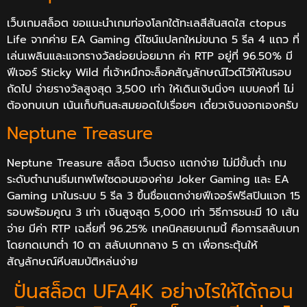
เว็บเกมสล็อต ขอแนะนำเกมท่องโลกใต้ทะเลสีสันสดใส ctopus
Life จากค่าย EA Gaming ดีไซน์แปลกใหม่ขนาด 5 รีล 4 แถว ที่
เล่นเพลินและแจกรางวัลย่อยบ่อยมาก ค่า RTP อยู่ที่ 96.50% มี
ฟีเจอร์ Sticky Wild ที่เจ้าหมึกจะล็อคสัญลักษณ์ไวด์ไว้ให้ในรอบ
ถัดไป จ่ายรางวัลสูงสุด 3,500 เท่า ให้เดินเงินนิ่งๆ แบบคงที่ ไม่
ต้องทบเบท เน้นเก็บกินสะสมยอดไปเรื่อยๆ เดี๋ยวเงินงอกเองครับ
Neptune Treasure
Neptune Treasure สล็อต เว็บตรง แตกง่าย ไม่มีขั้นต่ำ เกม
ระดับตำนานธีมเทพโพไซดอนของค่าย Joker Gaming และ EA
Gaming มาในระบบ 5 รีล 3 ขึ้นชื่อแตกง่ายฟีเจอร์ฟรีสปินแจก 15
รอบพร้อมคูณ 3 เท่า เงินสูงสุด 5,000 เท่า วิธีการชนะมี 10 เส้น
จ่าย มีค่า RTP เฉลี่ยที่ 96.25% เทคนิคสยบเกมนี้ คือการสลับเบท
โดยกดเบทต่ำ 10 ตา สลับเบทกลาง 5 ตา เพื่อกระตุ้นให้
สัญลักษณ์หีบสมบัติหล่นง่าย
ปั่นสล็อต UFA4K อย่างไรให้ได้ถอน