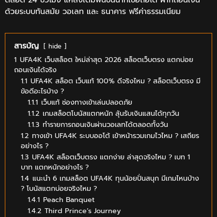
ด้วยระบบทันสมัย วอเลท และ ธนาคาร ฟรีค่าธรรมเนียม
สารบัญ
hide
1
UFA4K เว็บสล็อต ใหม่ล่าสุด 2026 สล็อตเว็บตรง แตกบ่อย
ถอนเงินได้จริง
1.1
UFA4K สล็อต เว็บแท้ 100% ดีจริงไหม ? สล็อตเว็บตรง มี
ข้อดีอะไรบ้าง ?
1.1.1
เว็บแท้ ช่องทางเข้าเล่นปลอดภัย
1.1.2
เกมสล็อตโบนัสแตกหนัก ลุ้นรับเงินแสนได้ทุกวัน
1.1.3
ทำรายการถอนเงินผ่านวอเลทได้ตลอดทั้งวัน
1.2
ทางเข้า UFA4K ระบบออโต้ เข้าหน้ารวมเกมไวไหม ? เสถียร
อย่างไร ?
1.3
UFA4K สล็อตเว็บตรง แตกง่าย ล่าสุดจริงไหม ? เบท 1
บาท แตกหนักอย่างไร ?
1.4
แนะนำ 6 เกมสล็อต UFA4K ทุนน้อยปั่นสนุก มีเกมไหนบ้าง
? โบนัสแตกบ่อยจริงไหม ?
1.4.1
Peach Banquet
1.4.2
Third Prince’s Journey