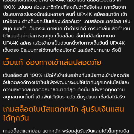
100% แน่นอน ส่วนสมาชิกใหม่ที่สงสัยว่าดีจริงไหม หากวัดจาก
ประสบการณ์ของนักเล่นหลายๆ คนที่ UFA4K สมัครสมาชิก เข้า
มาใช้งาน ต่างก็บอกเป็นเสียงเดียวกันว่า เกมสล็อตแตกบ่อย เล่น
สนุก เบทต่ำ เว็บตรงแตกหนัก ทำกำไรได้ดี การันตีเล่นแล้วทำเงิน
ได้แบบคุ้มค่าต่อการลงทุน เว็บสล็อต ชั้นนำมีข้อดีมากมาย
UFA4K สมัคร แล้วเข้ามาเป็นส่วนหนึ่งกับทางเว็บวันนี้ UFA4K
เว็บตรง มีระบบการใช้งานที่ตอบโจทย์ และข้อดีมากมาย ดังนี้
เว็บแท้ ช่องทางเข้าเล่นปลอดภัย
เว็บสล็อตแท้ 100% เปิดให้เข้าเล่นอย่างทันสมัยทางเข้าปลอดภัย
อัปเดตลิงก์ทางเข้าใหม่เพื่อพัฒนาระบบให้เข้ากับยุคเทคโนโลยีและ
ความสะดวกสบายต่อสมาชิกมากที่สุด ดังนั้น ไม่พลาดทุกความ
สนุกสนานเต็มที่ เดิมพันได้เงินรางวัลเต็มรูปแบบ เชื่อถือได้จริง
เกมสล็อตโบนัสแตกหนัก ลุ้นรับเงินแสน
ได้ทุกวัน
เกมสล็อตแตกบ่อย แตกหนัก พร้อมลุ้นรับเงินแสนได้เต็มทุกบบิล