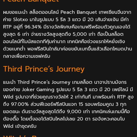
ผมขอแนะนำ สล็อตออนไลน์ Peach Banquet เทพเซียนจีนจาก
ค่าย Slotxo มาในรูปแบบ 5 รีล 3 แถว มี 20 เส้นจ่ายเงิน มีค่า
RTP อยู่ที่ 96.34% มีรางวัลพิเศษคือเกมฟรีพร้อมตัวคูณเองได้
สูงสุด 6 เท่า จ่ายรางวัลสูงสุดถึง 5,000 เท่า ถือเป็นสล็อต
ออนไลน์ที่โบนัสแตกทีคุ้มค่ามาก เทคนิคคือช่วงแรกให้หยั่งเชิง
ด้วยเบทต่ำ พอฟรีสปินใกล้มาค่อยขยับเบทขึ้นแล้วเลือกโหมดปาน
กลางเพื่อความเซฟครับ
Third Prince’s Journey
แนะนำ Third Prince’s Journey เกมสล็อต นาจาปราบมังกร
ของค่าย Joker Gaming รูปแบบ 5 รีล 3 แถว มี 20 เพย์ไลน์ มี
Wild รูปนาจาที่ช่วยคูณรางวัลให้ 2 เท่าทันที มาพร้อมค่า RTP สูง
ถึง 97.00% ส่วนฟีเจอร์ฟรีสปินแจก 15 รอบพร้อมคูณ 3 ทุก
ยอดชนะ ดันรางวัลสูงสุดได้ถึง 9,000 เท่า เทคนิคเล่นเกมนี้คือ
ต้องตื๊อ โดยตั้งออโต้สปินไหลไปเลย 20 ตา รอจังหวะคอมโบ
Wild เข้าชุดครับ