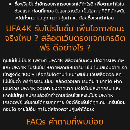
ซื้อฟรีสปินซ้ำอีกรอบหากรอบแรกได้กำไรดี เพื่อตามกำไรใน
ช่วงแรก ก่อนที่เกมจะไม่แจกรางวัล เป็นโอกาสที่ดีที่นักพนัน
จะได้ทั้งความสนุก ความคุ้มค่า แต่ต้องซื้อเรทต่ำก่อน
UFA4K รับโปรโมชั่น เพิ่มโอกาสชนะ
จริงไหม ? สล็อตเว็บตรงแจกเครดิต
ฟรี ดีอย่างไร ?
ทุนไม่มีไม่เป็นไร เพราะที่ UFA4K สล็อตเว็บตรง มีกิจกรรมพิเศษ
และ UFA4K โปรโมชั่น หลากหลายให้เข้ารับ เช่น โบนัสเงินฝากแรก
เข้าสูงถึง 100% เลือกรับได้ตามที่เหมาะสมใน เว็บสล็อตวอเลท
ไม่มีขั้นต่ำ ฟรีค่าธรรมเนียม สล็อตวอเลท เริ่มต้น 1 บาทได้ ฝาก
เงินด้วย UFA4K วอเลท ยิ่งฝากมาก ยิ่งได้โบนัสมากครับ และ
หากไม่มีทุน สมัครแล้วเข้าทำตามเงื่อนไขและรับโปร UFA4K
เครดิตฟรี เล่นเกมได้ครบทุกค่าย ข้อดีคือเล่นได้ทุกเกม เทิร์นน้อย
ถอนได้ จ่ายไม่อั้น การันตีสร้างความคุ้มค่าได้จริง
FAQs คำถามที่พบบ่อย