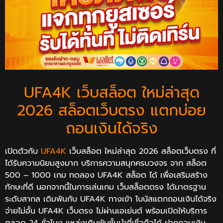
UFA4K เว็บสล็อต ใหม่ล่าสุด
2026 สล็อตเว็บตรง แตกบ่อย
ถอนเงินได้จริง
เปิดตัวกับ
UFA4K
เว็บสล็อต ใหม่ล่าสุด 2026 สล็อตเว็บตรง ที่
ได้รับความนิยมสูงมาก บริการความสนุกครบวงจร จาก สล็อต
500 – 1000 เกม ทดลอง UFA4K สล็อต ได้ เพื่อเสริมสร้าง
ทักษะที่ดี นอกจากนี้ในการเล่นเกม เว็บสล็อตตรง ได้มาตรฐาน
ระดับสากล เดิมพันกับ UFA4K ทางเข้า โบนัสแตกถอนเงินได้จริง
จ่ายไม่อั้น UFA4K เว็บตรง ไม่ผ่านเอเย่นต์ พร้อมเปิดให้บริการ
ตลอด 24 ชั่วโมง แหล่งเดิมพันชั้นนำที่เชื่อถือได้ ฝากถอนเงิน