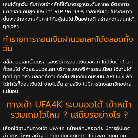
เล่นได้ทุกวัน กับทางเข้าหลักที่ได้มาตรฐานระดับสากล อัตราการ
แตกของเกมสูง และมีค่า RTP 96-98% เวลาเล่นเกมในระยะยาว
นั้นจะสร้างความคุ้มค่าให้กับผู้เล่นได้เป็นอย่างดี สร้างความสนุกได้
ทุกเวลา
ทำรายการถอนเงินผ่านวอเลทได้ตลอดทั้ง
วัน
สล็อตวอเลทเว็บตรง รองรับการถอนเงินวอเลท ไม่มีขั้นต่ำ 1 บาท
ก็ถอนได้ ด้วยระบบวอเลท บริการแบบฟรีค่าธรรมเนียม ใช้งานได้
ทุกที่ ทุกเวลา ตลอดทั้งวันทั้งคืน สนุกกับเกมระบบ API ชนะแล้ว
ได้กำไรก็ถอนเงินได้ จ่ายไม่อั้น จ่ายจริง ไม่มีการโกงสมาชิกอย่าง
แน่นอน
ทางเข้า UFA4K ระบบออโต้ เข้าหน้า
รวมเกมไวไหม ? เสถียรอย่างไร ?
เลือกใช้งานกับทางเข้า UFA4K หน้าหลักปลอดภัย มีการอัปเดต
ข่าวสารต่างๆ อย่างทันสมัย มั่นใจได้เลยว่าไม่มีพลาดทุกความ