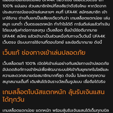
100% แน่นอน ส่วนสมาชิกใหม่ที่สงสัยว่าดีจริงไหม หากวัดจาก
ประสบการณ์ของนักเล่นหลายๆ คนที่ UFA4K สมัครสมาชิก เข้า
มาใช้งาน ต่างก็บอกเป็นเสียงเดียวกันว่า เกมสล็อตแตกบ่อย เล่น
สนุก เบทต่ำ เว็บตรงแตกหนัก ทำกำไรได้ดี การันตีเล่นแล้วทำเงิน
ได้แบบคุ้มค่าต่อการลงทุน เว็บสล็อต ชั้นนำมีข้อดีมากมาย
UFA4K สมัคร แล้วเข้ามาเป็นส่วนหนึ่งกับทางเว็บวันนี้ UFA4K
เว็บตรง มีระบบการใช้งานที่ตอบโจทย์ และข้อดีมากมาย ดังนี้
เว็บแท้ ช่องทางเข้าเล่นปลอดภัย
เว็บสล็อตแท้ 100% เปิดให้เข้าเล่นอย่างทันสมัยทางเข้าปลอดภัย
อัปเดตลิงก์ทางเข้าใหม่เพื่อพัฒนาระบบให้เข้ากับยุคเทคโนโลยีและ
ความสะดวกสบายต่อสมาชิกมากที่สุด ดังนั้น ไม่พลาดทุกความ
สนุกสนานเต็มที่ เดิมพันได้เงินรางวัลเต็มรูปแบบ เชื่อถือได้จริง
เกมสล็อตโบนัสแตกหนัก ลุ้นรับเงินแสน
ได้ทุกวัน
เกมสล็อตแตกบ่อย แตกหนัก พร้อมลุ้นรับเงินแสนได้เต็มทุกบบิล