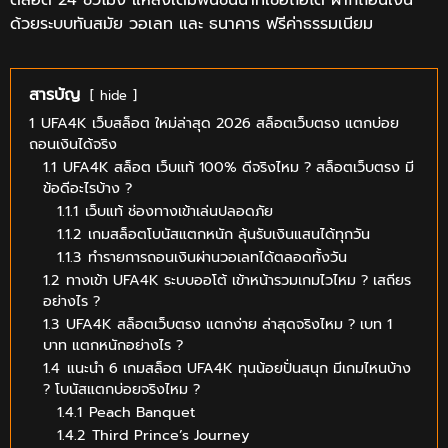
ด้วยระบบทันสมัย วอเลท และ ธนาคาร ฟรีค่าธรรมเนียม
สารบัญ
hide
1
UFA4K เว็บสล็อต ใหม่ล่าสุด 2026 สล็อตเว็บตรง แตกบ่อย
ถอนเงินได้จริง
1.1
UFA4K สล็อต เว็บแท้ 100% ดีจริงไหม ? สล็อตเว็บตรง มี
ข้อดีอะไรบ้าง ?
1.1.1
เว็บแท้ ช่องทางเข้าเล่นปลอดภัย
1.1.2
เกมสล็อตโบนัสแตกหนัก ลุ้นรับเงินแสนได้ทุกวัน
1.1.3
ทำรายการถอนเงินผ่านวอเลทได้ตลอดทั้งวัน
1.2
ทางเข้า UFA4K ระบบออโต้ เข้าหน้ารวมเกมไวไหม ? เสถียร
อย่างไร ?
1.3
UFA4K สล็อตเว็บตรง แตกง่าย ล่าสุดจริงไหม ? เบท 1
บาท แตกหนักอย่างไร ?
1.4
แนะนำ 6 เกมสล็อต UFA4K ทุนน้อยปั่นสนุก มีเกมไหนบ้าง
? โบนัสแตกบ่อยจริงไหม ?
1.4.1
Peach Banquet
1.4.2
Third Prince’s Journey