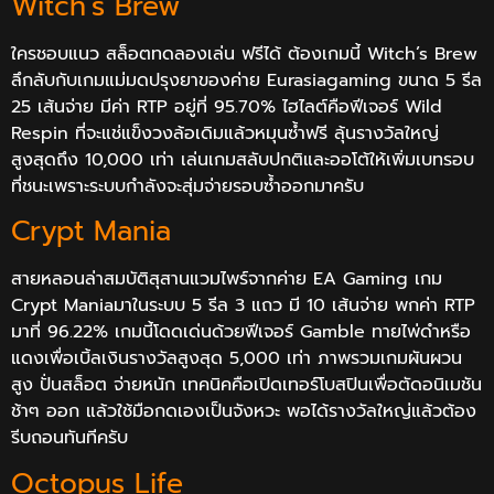
Witch’s Brew
ใครชอบแนว สล็อตทดลองเล่น ฟรีได้ ต้องเกมนี้ Witch’s Brew
ลึกลับกับเกมแม่มดปรุงยาของค่าย Eurasiagaming ขนาด 5 รีล
25 เส้นจ่าย มีค่า RTP อยู่ที่ 95.70% ไฮไลต์คือฟีเจอร์ Wild
Respin ที่จะแช่แข็งวงล้อเดิมแล้วหมุนซ้ำฟรี ลุ้นรางวัลใหญ่
สูงสุดถึง 10,000 เท่า เล่นเกมสลับปกติและออโต้ให้เพิ่มเบทรอบ
ที่ชนะเพราะระบบกำลังจะสุ่มจ่ายรอบซ้ำออกมาครับ
Crypt Mania
สายหลอนล่าสมบัติสุสานแวมไพร์จากค่าย EA Gaming เกม
Crypt Maniaมาในระบบ 5 รีล 3 แถว มี 10 เส้นจ่าย พกค่า RTP
มาที่ 96.22% เกมนี้โดดเด่นด้วยฟีเจอร์ Gamble ทายไพ่ดำหรือ
แดงเพื่อเบิ้ลเงินรางวัลสูงสุด 5,000 เท่า ภาพรวมเกมผันผวน
สูง ปั่นสล็อต จ่ายหนัก เทคนิคคือเปิดเทอร์โบสปินเพื่อตัดอนิเมชัน
ช้าๆ ออก แล้วใช้มือกดเองเป็นจังหวะ พอได้รางวัลใหญ่แล้วต้อง
รีบถอนทันทีครับ
Octopus Life