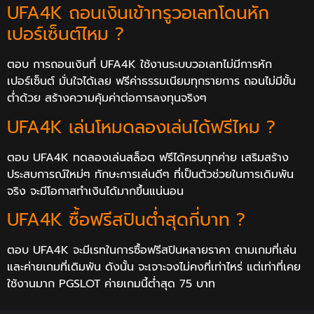
UFA4K ถอนเงินเข้าทรูวอเลทโดนหัก
เปอร์เซ็นต์ไหม ?
ตอบ การถอนเงินที่ UFA4K ใช้งานระบบวอเลทไม่มีการหัก
เปอร์เซ็นต์ มั่นใจได้เลย ฟรีค่าธรรมเนียมทุกรายการ ถอนไม่มีขั้น
ต่ำด้วย สร้างความคุ้มค่าต่อการลงทุนจริงๆ
UFA4K เล่นโหมดลองเล่นได้ฟรีไหม ?
ตอบ UFA4K ทดลองเล่นสล็อต ฟรีได้ครบทุกค่าย เสริมสร้าง
ประสบการณ์ใหม่ๆ ทักษะการเล่นดีๆ ที่เป็นตัวช่วยในการเดิมพัน
จริง จะมีโอกาสทำเงินได้มากขึ้นแน่นอน
UFA4K ซื้อฟรีสปินต่ำสุดกี่บาท ?
ตอบ UFA4K จะมีเรทในการซื้อฟรีสปินหลายราคา ตามเกมที่เล่น
และค่ายเกมที่เดิมพัน ดังนั้น จะเจาะจงไม่คงที่เท่าไหร่ แต่เท่าที่เคย
ใช้งานมาก PGSLOT ค่ายเกมนี้ต่ำสุด 75 บาท