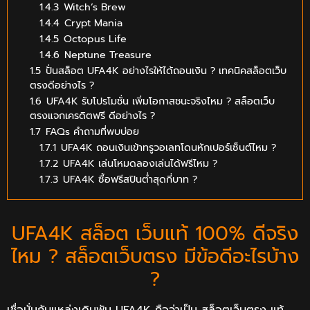
1.4.3
Witch’s Brew
1.4.4
Crypt Mania
1.4.5
Octopus Life
1.4.6
Neptune Treasure
1.5
ปั่นสล็อต UFA4K อย่างไรให้ได้ถอนเงิน ? เทคนิคสล็อตเว็บ
ตรงดีอย่างไร ?
1.6
UFA4K รับโปรโมชั่น เพิ่มโอกาสชนะจริงไหม ? สล็อตเว็บ
ตรงแจกเครดิตฟรี ดีอย่างไร ?
1.7
FAQs คำถามที่พบบ่อย
1.7.1
UFA4K ถอนเงินเข้าทรูวอเลทโดนหักเปอร์เซ็นต์ไหม ?
1.7.2
UFA4K เล่นโหมดลองเล่นได้ฟรีไหม ?
1.7.3
UFA4K ซื้อฟรีสปินต่ำสุดกี่บาท ?
UFA4K สล็อต เว็บแท้ 100% ดีจริง
ไหม ? สล็อตเว็บตรง มีข้อดีอะไรบ้าง
?
เชื่อมั่นกับแหล่งเดิมพัน UFA4K ถือว่าเป็น สล็อตเว็บตรง แท้