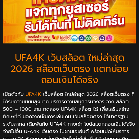
UFA4K เว็บสล็อต ใหม่ล่าสุด
2026 สล็อตเว็บตรง แตกบ่อย
ถอนเงินได้จริง
เปิดตัวกับ
UFA4K
เว็บสล็อต ใหม่ล่าสุด 2026 สล็อตเว็บตรง ที่
ได้รับความนิยมสูงมาก บริการความสนุกครบวงจร จาก สล็อต
500 – 1000 เกม ทดลอง UFA4K สล็อต ได้ เพื่อเสริมสร้าง
ทักษะที่ดี นอกจากนี้ในการเล่นเกม เว็บสล็อตตรง ได้มาตรฐาน
ระดับสากล เดิมพันกับ UFA4K ทางเข้า โบนัสแตกถอนเงินได้จริง
จ่ายไม่อั้น UFA4K เว็บตรง ไม่ผ่านเอเย่นต์ พร้อมเปิดให้บริการ
ตลอด 24 ชั่วโมง แหล่งเดิมพันชั้นนำที่เชื่อถือได้ ฝากถอนเงิน