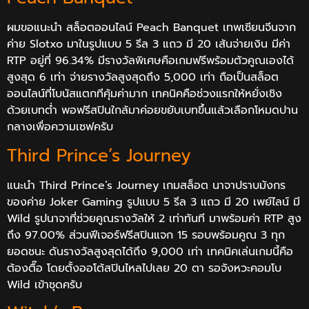
ผมขอแนะนำ สล็อตออนไลน์ Peach Banquet เทพเซียนจีนจาก
ค่าย Slotxo มาในรูปแบบ 5 รีล 3 แถว มี 20 เส้นจ่ายเงิน มีค่า
RTP อยู่ที่ 96.34% มีรางวัลพิเศษคือเกมฟรีพร้อมตัวคูณเองได้
สูงสุด 6 เท่า จ่ายรางวัลสูงสุดถึง 5,000 เท่า ถือเป็นสล็อต
ออนไลน์ที่โบนัสแตกทีคุ้มค่ามาก เทคนิคคือช่วงแรกให้หยั่งเชิง
ด้วยเบทต่ำ พอฟรีสปินใกล้มาค่อยขยับเบทขึ้นแล้วเลือกโหมดปาน
กลางเพื่อความเซฟครับ
Third Prince’s Journey
แนะนำ Third Prince’s Journey เกมสล็อต นาจาปราบมังกร
ของค่าย Joker Gaming รูปแบบ 5 รีล 3 แถว มี 20 เพย์ไลน์ มี
Wild รูปนาจาที่ช่วยคูณรางวัลให้ 2 เท่าทันที มาพร้อมค่า RTP สูง
ถึง 97.00% ส่วนฟีเจอร์ฟรีสปินแจก 15 รอบพร้อมคูณ 3 ทุก
ยอดชนะ ดันรางวัลสูงสุดได้ถึง 9,000 เท่า เทคนิคเล่นเกมนี้คือ
ต้องตื๊อ โดยตั้งออโต้สปินไหลไปเลย 20 ตา รอจังหวะคอมโบ
Wild เข้าชุดครับ