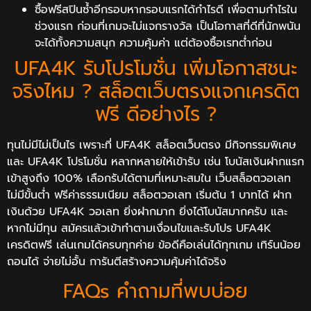
ซื้อฟรีสปินซ้ำอีกรอบหากรอบแรกได้กำไรดี เพื่อตามกำไรใน
ช่วงแรก ก่อนที่เกมจะไม่แจกรางวัล เป็นโอกาสที่ดีที่นักพนัน
จะได้ทั้งความสนุก ความคุ้มค่า แต่ต้องซื้อเรทต่ำก่อน
UFA4K รับโปรโมชั่น เพิ่มโอกาสชนะ
จริงไหม ? สล็อตเว็บตรงแจกเครดิต
ฟรี ดีอย่างไร ?
ทุนไม่มีไม่เป็นไร เพราะที่ UFA4K สล็อตเว็บตรง มีกิจกรรมพิเศษ
และ UFA4K โปรโมชั่น หลากหลายให้เข้ารับ เช่น โบนัสเงินฝากแรก
เข้าสูงถึง 100% เลือกรับได้ตามที่เหมาะสมใน เว็บสล็อตวอเลท
ไม่มีขั้นต่ำ ฟรีค่าธรรมเนียม สล็อตวอเลท เริ่มต้น 1 บาทได้ ฝาก
เงินด้วย UFA4K วอเลท ยิ่งฝากมาก ยิ่งได้โบนัสมากครับ และ
หากไม่มีทุน สมัครแล้วเข้าทำตามเงื่อนไขและรับโปร UFA4K
เครดิตฟรี เล่นเกมได้ครบทุกค่าย ข้อดีคือเล่นได้ทุกเกม เทิร์นน้อย
ถอนได้ จ่ายไม่อั้น การันตีสร้างความคุ้มค่าได้จริง
FAQs คำถามที่พบบ่อย