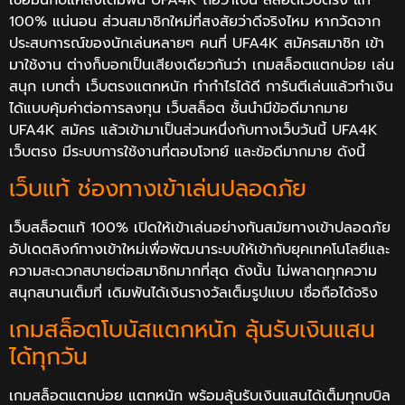
100% แน่นอน ส่วนสมาชิกใหม่ที่สงสัยว่าดีจริงไหม หากวัดจาก
ประสบการณ์ของนักเล่นหลายๆ คนที่ UFA4K สมัครสมาชิก เข้า
มาใช้งาน ต่างก็บอกเป็นเสียงเดียวกันว่า เกมสล็อตแตกบ่อย เล่น
สนุก เบทต่ำ เว็บตรงแตกหนัก ทำกำไรได้ดี การันตีเล่นแล้วทำเงิน
ได้แบบคุ้มค่าต่อการลงทุน เว็บสล็อต ชั้นนำมีข้อดีมากมาย
UFA4K สมัคร แล้วเข้ามาเป็นส่วนหนึ่งกับทางเว็บวันนี้ UFA4K
เว็บตรง มีระบบการใช้งานที่ตอบโจทย์ และข้อดีมากมาย ดังนี้
เว็บแท้ ช่องทางเข้าเล่นปลอดภัย
เว็บสล็อตแท้ 100% เปิดให้เข้าเล่นอย่างทันสมัยทางเข้าปลอดภัย
อัปเดตลิงก์ทางเข้าใหม่เพื่อพัฒนาระบบให้เข้ากับยุคเทคโนโลยีและ
ความสะดวกสบายต่อสมาชิกมากที่สุด ดังนั้น ไม่พลาดทุกความ
สนุกสนานเต็มที่ เดิมพันได้เงินรางวัลเต็มรูปแบบ เชื่อถือได้จริง
เกมสล็อตโบนัสแตกหนัก ลุ้นรับเงินแสน
ได้ทุกวัน
เกมสล็อตแตกบ่อย แตกหนัก พร้อมลุ้นรับเงินแสนได้เต็มทุกบบิล