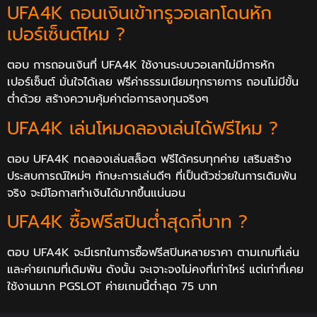
UFA4K ถอนเงินเข้าทรูวอเลทโดนหัก
เปอร์เซ็นต์ไหม ?
ตอบ การถอนเงินที่ UFA4K ใช้งานระบบวอเลทไม่มีการหัก
เปอร์เซ็นต์ มั่นใจได้เลย ฟรีค่าธรรมเนียมทุกรายการ ถอนไม่มีขั้น
ต่ำด้วย สร้างความคุ้มค่าต่อการลงทุนจริงๆ
UFA4K เล่นโหมดลองเล่นได้ฟรีไหม ?
ตอบ UFA4K ทดลองเล่นสล็อต ฟรีได้ครบทุกค่าย เสริมสร้าง
ประสบการณ์ใหม่ๆ ทักษะการเล่นดีๆ ที่เป็นตัวช่วยในการเดิมพัน
จริง จะมีโอกาสทำเงินได้มากขึ้นแน่นอน
UFA4K ซื้อฟรีสปินต่ำสุดกี่บาท ?
ตอบ UFA4K จะมีเรทในการซื้อฟรีสปินหลายราคา ตามเกมที่เล่น
และค่ายเกมที่เดิมพัน ดังนั้น จะเจาะจงไม่คงที่เท่าไหร่ แต่เท่าที่เคย
ใช้งานมาก PGSLOT ค่ายเกมนี้ต่ำสุด 75 บาท