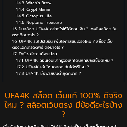
1.4.3
Witch’s Brew
1.4.4
Crypt Mania
1.4.5
Octopus Life
1.4.6
Neptune Treasure
1.5
ปั่นสล็อต UFA4K อย่างไรให้ได้ถอนเงิน ? เทคนิคสล็อตเว็บ
ตรงดีอย่างไร ?
1.6
UFA4K รับโปรโมชั่น เพิ่มโอกาสชนะจริงไหม ? สล็อตเว็บ
ตรงแจกเครดิตฟรี ดีอย่างไร ?
1.7
FAQs คำถามที่พบบ่อย
1.7.1
UFA4K ถอนเงินเข้าทรูวอเลทโดนหักเปอร์เซ็นต์ไหม ?
1.7.2
UFA4K เล่นโหมดลองเล่นได้ฟรีไหม ?
1.7.3
UFA4K ซื้อฟรีสปินต่ำสุดกี่บาท ?
UFA4K สล็อต เว็บแท้ 100% ดีจริง
ไหม ? สล็อตเว็บตรง มีข้อดีอะไรบ้าง
?
เชื่อมั่นกับแหล่งเดิมพัน UFA4K ถือว่าเป็น สล็อตเว็บตรง แท้