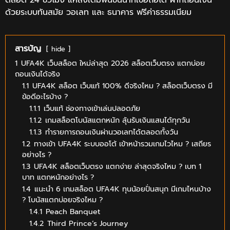
ด้วยระบบทันสมัย วอเลท และ ธนาคาร ฟรีค่าธรรมเนียม
สารบัญ
hide
1
UFA4K เว็บสล็อต ใหม่ล่าสุด 2026 สล็อตเว็บตรง แตกบ่อย
ถอนเงินได้จริง
1.1
UFA4K สล็อต เว็บแท้ 100% ดีจริงไหม ? สล็อตเว็บตรง มี
ข้อดีอะไรบ้าง ?
1.1.1
เว็บแท้ ช่องทางเข้าเล่นปลอดภัย
1.1.2
เกมสล็อตโบนัสแตกหนัก ลุ้นรับเงินแสนได้ทุกวัน
1.1.3
ทำรายการถอนเงินผ่านวอเลทได้ตลอดทั้งวัน
1.2
ทางเข้า UFA4K ระบบออโต้ เข้าหน้ารวมเกมไวไหม ? เสถียร
อย่างไร ?
1.3
UFA4K สล็อตเว็บตรง แตกง่าย ล่าสุดจริงไหม ? เบท 1
บาท แตกหนักอย่างไร ?
1.4
แนะนำ 6 เกมสล็อต UFA4K ทุนน้อยปั่นสนุก มีเกมไหนบ้าง
? โบนัสแตกบ่อยจริงไหม ?
1.4.1
Peach Banquet
1.4.2
Third Prince’s Journey