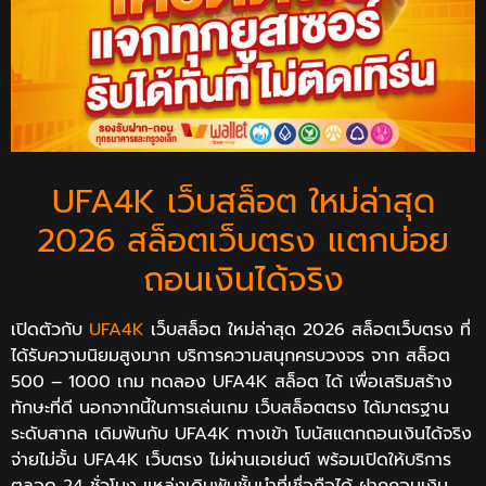
UFA4K เว็บสล็อต ใหม่ล่าสุด
2026 สล็อตเว็บตรง แตกบ่อย
ถอนเงินได้จริง
เปิดตัวกับ
UFA4K
เว็บสล็อต ใหม่ล่าสุด 2026 สล็อตเว็บตรง ที่
ได้รับความนิยมสูงมาก บริการความสนุกครบวงจร จาก สล็อต
500 – 1000 เกม ทดลอง UFA4K สล็อต ได้ เพื่อเสริมสร้าง
ทักษะที่ดี นอกจากนี้ในการเล่นเกม เว็บสล็อตตรง ได้มาตรฐาน
ระดับสากล เดิมพันกับ UFA4K ทางเข้า โบนัสแตกถอนเงินได้จริง
จ่ายไม่อั้น UFA4K เว็บตรง ไม่ผ่านเอเย่นต์ พร้อมเปิดให้บริการ
ตลอด 24 ชั่วโมง แหล่งเดิมพันชั้นนำที่เชื่อถือได้ ฝากถอนเงิน