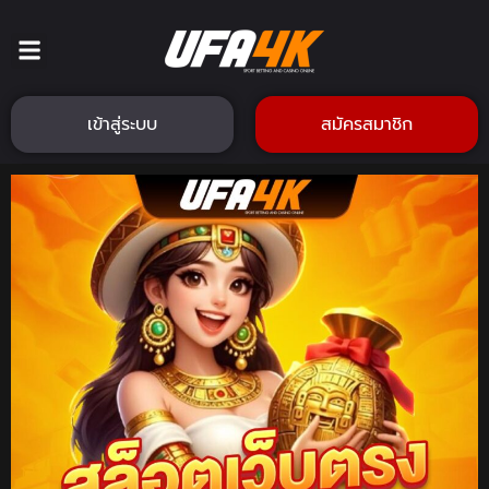
เข้าสู่ระบบ
สมัครสมาชิก