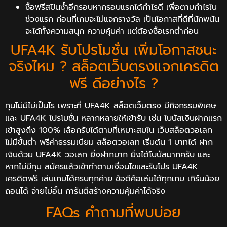
ซื้อฟรีสปินซ้ำอีกรอบหากรอบแรกได้กำไรดี เพื่อตามกำไรใน
ช่วงแรก ก่อนที่เกมจะไม่แจกรางวัล เป็นโอกาสที่ดีที่นักพนัน
จะได้ทั้งความสนุก ความคุ้มค่า แต่ต้องซื้อเรทต่ำก่อน
UFA4K รับโปรโมชั่น เพิ่มโอกาสชนะ
จริงไหม ? สล็อตเว็บตรงแจกเครดิต
ฟรี ดีอย่างไร ?
ทุนไม่มีไม่เป็นไร เพราะที่ UFA4K สล็อตเว็บตรง มีกิจกรรมพิเศษ
และ UFA4K โปรโมชั่น หลากหลายให้เข้ารับ เช่น โบนัสเงินฝากแรก
เข้าสูงถึง 100% เลือกรับได้ตามที่เหมาะสมใน เว็บสล็อตวอเลท
ไม่มีขั้นต่ำ ฟรีค่าธรรมเนียม สล็อตวอเลท เริ่มต้น 1 บาทได้ ฝาก
เงินด้วย UFA4K วอเลท ยิ่งฝากมาก ยิ่งได้โบนัสมากครับ และ
หากไม่มีทุน สมัครแล้วเข้าทำตามเงื่อนไขและรับโปร UFA4K
เครดิตฟรี เล่นเกมได้ครบทุกค่าย ข้อดีคือเล่นได้ทุกเกม เทิร์นน้อย
ถอนได้ จ่ายไม่อั้น การันตีสร้างความคุ้มค่าได้จริง
FAQs คำถามที่พบบ่อย