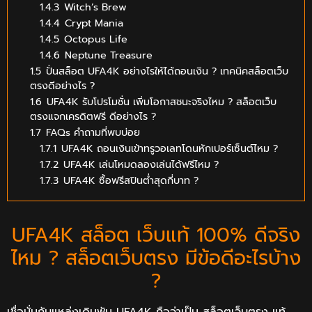
1.4.3
Witch’s Brew
1.4.4
Crypt Mania
1.4.5
Octopus Life
1.4.6
Neptune Treasure
1.5
ปั่นสล็อต UFA4K อย่างไรให้ได้ถอนเงิน ? เทคนิคสล็อตเว็บ
ตรงดีอย่างไร ?
1.6
UFA4K รับโปรโมชั่น เพิ่มโอกาสชนะจริงไหม ? สล็อตเว็บ
ตรงแจกเครดิตฟรี ดีอย่างไร ?
1.7
FAQs คำถามที่พบบ่อย
1.7.1
UFA4K ถอนเงินเข้าทรูวอเลทโดนหักเปอร์เซ็นต์ไหม ?
1.7.2
UFA4K เล่นโหมดลองเล่นได้ฟรีไหม ?
1.7.3
UFA4K ซื้อฟรีสปินต่ำสุดกี่บาท ?
UFA4K สล็อต เว็บแท้ 100% ดีจริง
ไหม ? สล็อตเว็บตรง มีข้อดีอะไรบ้าง
?
เชื่อมั่นกับแหล่งเดิมพัน UFA4K ถือว่าเป็น สล็อตเว็บตรง แท้