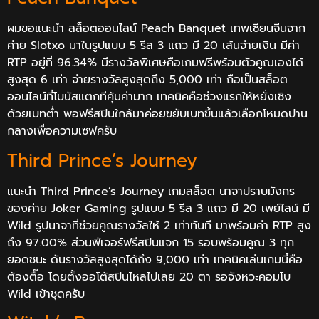
ผมขอแนะนำ สล็อตออนไลน์ Peach Banquet เทพเซียนจีนจาก
ค่าย Slotxo มาในรูปแบบ 5 รีล 3 แถว มี 20 เส้นจ่ายเงิน มีค่า
RTP อยู่ที่ 96.34% มีรางวัลพิเศษคือเกมฟรีพร้อมตัวคูณเองได้
สูงสุด 6 เท่า จ่ายรางวัลสูงสุดถึง 5,000 เท่า ถือเป็นสล็อต
ออนไลน์ที่โบนัสแตกทีคุ้มค่ามาก เทคนิคคือช่วงแรกให้หยั่งเชิง
ด้วยเบทต่ำ พอฟรีสปินใกล้มาค่อยขยับเบทขึ้นแล้วเลือกโหมดปาน
กลางเพื่อความเซฟครับ
Third Prince’s Journey
แนะนำ Third Prince’s Journey เกมสล็อต นาจาปราบมังกร
ของค่าย Joker Gaming รูปแบบ 5 รีล 3 แถว มี 20 เพย์ไลน์ มี
Wild รูปนาจาที่ช่วยคูณรางวัลให้ 2 เท่าทันที มาพร้อมค่า RTP สูง
ถึง 97.00% ส่วนฟีเจอร์ฟรีสปินแจก 15 รอบพร้อมคูณ 3 ทุก
ยอดชนะ ดันรางวัลสูงสุดได้ถึง 9,000 เท่า เทคนิคเล่นเกมนี้คือ
ต้องตื๊อ โดยตั้งออโต้สปินไหลไปเลย 20 ตา รอจังหวะคอมโบ
Wild เข้าชุดครับ