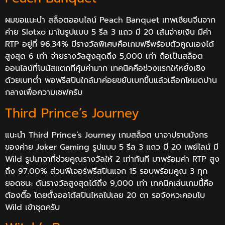
ผมขอแนะนำ สล็อตออนไลน์ Peach Banquet เทพเซียนจีนจาก
ค่าย Slotxo มาในรูปแบบ 5 รีล 3 แถว มี 20 เส้นจ่ายเงิน มีค่า
RTP อยู่ที่ 96.34% มีรางวัลพิเศษคือเกมฟรีพร้อมตัวคูณเองได้
สูงสุด 6 เท่า จ่ายรางวัลสูงสุดถึง 5,000 เท่า ถือเป็นสล็อต
ออนไลน์ที่โบนัสแตกทีคุ้มค่ามาก เทคนิคคือช่วงแรกให้หยั่งเชิง
ด้วยเบทต่ำ พอฟรีสปินใกล้มาค่อยขยับเบทขึ้นแล้วเลือกโหมดปาน
กลางเพื่อความเซฟครับ
Third Prince’s Journey
แนะนำ Third Prince’s Journey เกมสล็อต นาจาปราบมังกร
ของค่าย Joker Gaming รูปแบบ 5 รีล 3 แถว มี 20 เพย์ไลน์ มี
Wild รูปนาจาที่ช่วยคูณรางวัลให้ 2 เท่าทันที มาพร้อมค่า RTP สูง
ถึง 97.00% ส่วนฟีเจอร์ฟรีสปินแจก 15 รอบพร้อมคูณ 3 ทุก
ยอดชนะ ดันรางวัลสูงสุดได้ถึง 9,000 เท่า เทคนิคเล่นเกมนี้คือ
ต้องตื๊อ โดยตั้งออโต้สปินไหลไปเลย 20 ตา รอจังหวะคอมโบ
Wild เข้าชุดครับ