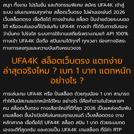
สนุก ทั้งเกม โปรโมชั่น และกิจกรรมพิเศษ สมัคร UFA4K เข้าสู่
ระบบ เล่นเกมครบทุกค่าย สล็อตเว็บตรง ไม่ผ่านเอเย่นต์ 2026
เว็บสล็อตตรง เชื่อถือได้ ทางเข้าเล่น สล็อต ปั่นง่ายด้วยระบบออ
โต้ หรือจะเล่นเองก็ได้เช่นกัน UFA4K ทางเข้า ที่ได้รับการรับรอง
ว่ามั่นคง โปร่งใส ระบบการใช้งานเสถียร์เพราะเกมแท้ API 100%
ทางเข้า UFA4K มือถือ สปินเกมได้ทุกที่ ทุกเวลา ช่องทางอิสระ
ทางการลงทุนและความบันเทิงครบวงจร
UFA4K สล็อตเว็บตรง แตกง่าย
ล่าสุดจริงไหม ? เบท 1 บาท แตกหนัก
อย่างไร ?
การเล่นเกม UFA4K หรือ ปั่นสล็อต ด้วยทุนน้อย 1 บาท สามารถ
ทำให้โบนัสเกมแตกหนักได้ไหม อย่างไร นี่คือคำถามในใจหลายๆ
คน สล็อตเว็บตรง ทางเลือกใหม่ที่ดีที่สุด 2026 เป็นแหล่งเดิมพัน
เกมสล็อต ชั้นนำเปิดให้เล่นครบทุกแบรนด์ เว็บสล็อตตรง ตาม
หลักสากล เชื่อถือได้ UFA4K สล็อต สปิน 1 บาท ด้วยระบบกด
เองจะดีที่สุดครับ และควรเป็น UFA4K เกมสล็อต ที่มีค่า RTP