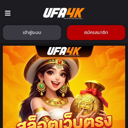
เข้าสู่ระบบ
สมัครสมาชิก