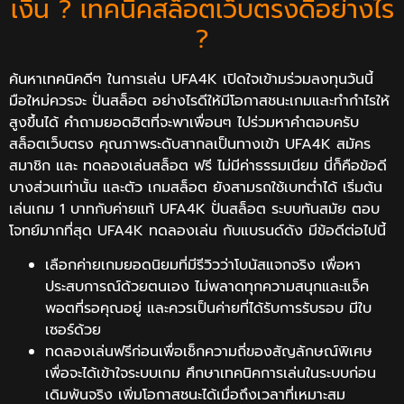
เงิน ? เทคนิคสล็อตเว็บตรงดีอย่างไร
?
ค้นหาเทคนิคดีๆ ในการเล่น UFA4K เปิดใจเข้ามร่วมลงทุนวันนี้
มือใหม่ควรจะ ปั่นสล็อต อย่างไรดีให้มีโอกาสชนะเกมและทำกำไรให้
สูงขึ้นได้ คำถามยอดฮิตที่จะพาเพื่อนๆ ไปร่วมหาคำตอบครับ
สล็อตเว็บตรง คุณภาพระดับสากลเป็นทางเข้า UFA4K สมัคร
สมาชิก และ ทดลองเล่นสล็อต ฟรี ไม่มีค่าธรรมเนียม นี่ก็คือข้อดี
บางส่วนเท่านั้น และตัว เกมสล็อต ยังสามรถใช้เบทต่ำได้ เริ่มต้น
เล่นเกม 1 บาทกับค่ายแท้ UFA4K ปั่นสล็อต ระบบทันสมัย ตอบ
โจทย์มากที่สุด UFA4K ทดลองเล่น กับแบรนด์ดัง มีข้อดีต่อไปนี้
เลือกค่ายเกมยอดนิยมที่มีรีวิวว่าโบนัสแจกจริง เพื่อหา
ประสบการณ์ด้วยตนเอง ไม่พลาดทุกความสนุกและแจ็ค
พอตที่รอคุณอยู่ และควรเป็นค่ายที่ได้รับการรับรอบ มีใบ
เซอร์ด้วย
ทดลองเล่นฟรีก่อนเพื่อเช็กความถี่ของสัญลักษณ์พิเศษ
เพื่อจะได้เข้าใจระบบเกม ศึกษาเทคนิคการเล่นในระบบก่อน
เดิมพันจริง เพิ่มโอกาสชนะได้เมื่อถึงเวลาที่เหมาะสม