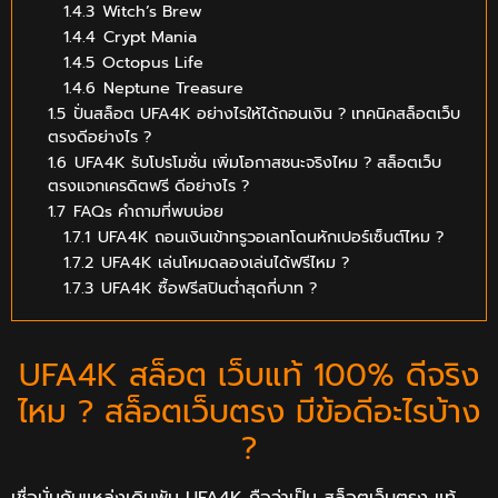
1.4.3
Witch’s Brew
1.4.4
Crypt Mania
1.4.5
Octopus Life
1.4.6
Neptune Treasure
1.5
ปั่นสล็อต UFA4K อย่างไรให้ได้ถอนเงิน ? เทคนิคสล็อตเว็บ
ตรงดีอย่างไร ?
1.6
UFA4K รับโปรโมชั่น เพิ่มโอกาสชนะจริงไหม ? สล็อตเว็บ
ตรงแจกเครดิตฟรี ดีอย่างไร ?
1.7
FAQs คำถามที่พบบ่อย
1.7.1
UFA4K ถอนเงินเข้าทรูวอเลทโดนหักเปอร์เซ็นต์ไหม ?
1.7.2
UFA4K เล่นโหมดลองเล่นได้ฟรีไหม ?
1.7.3
UFA4K ซื้อฟรีสปินต่ำสุดกี่บาท ?
UFA4K สล็อต เว็บแท้ 100% ดีจริง
ไหม ? สล็อตเว็บตรง มีข้อดีอะไรบ้าง
?
เชื่อมั่นกับแหล่งเดิมพัน UFA4K ถือว่าเป็น สล็อตเว็บตรง แท้