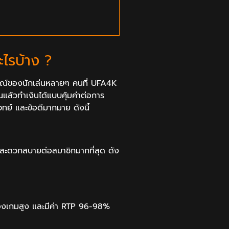
ไรบ้าง ?
การณ์ของนักเล่นหลายๆ คนที่ UFA4K
แล้วทำเงินได้แบบคุ้มค่าต่อการ
ทย์ และข้อดีมากมาย ดังนี้
ามสะดวกสบายต่อสมาชิกมากที่สุด ดัง
กของเกมสูง และมีค่า RTP 96-98%