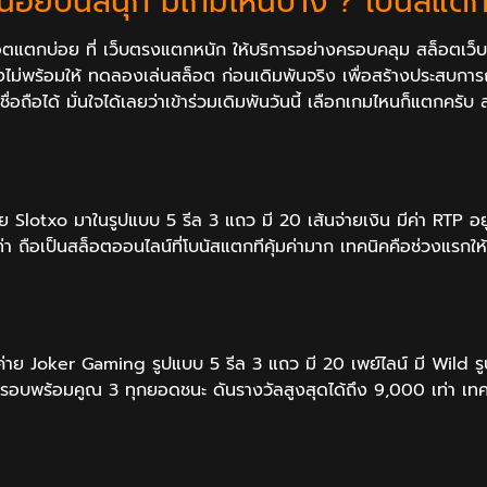
อยปั่นสนุก มีเกมไหนบ้าง ? โบนัสแตก
็อตแตกบ่อย ที่ เว็บตรงแตกหนัก ให้บริการอย่างครอบคลุม สล็อตเว็
งไม่พร้อมให้ ทดลองเล่นสล็อต ก่อนเดิมพันจริง เพื่อสร้างประสบการณ์
่อถือได้ มั่นใจได้เลยว่าเข้าร่วมเดิมพันวันนี้ เลือกเกมไหนก็แตกครั
txo มาในรูปแบบ 5 รีล 3 แถว มี 20 เส้นจ่ายเงิน มีค่า RTP อยู่
่า ถือเป็นสล็อตออนไลน์ที่โบนัสแตกทีคุ้มค่ามาก เทคนิคคือช่วงแรกให้
 Joker Gaming รูปแบบ 5 รีล 3 แถว มี 20 เพย์ไลน์ มี Wild รูปนา
รอบพร้อมคูณ 3 ทุกยอดชนะ ดันรางวัลสูงสุดได้ถึง 9,000 เท่า เทคนิ