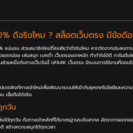
% ดีจริงไหม ? สล็อตเว็บตรง มีข้อดีอะ
100% แน่นอน ส่วนสมาชิกใหม่ที่สงสัยว่าดีจริงไหม หากวัดจากประสบ
อตแตกบ่อย เล่นสนุก เบทต่ำ เว็บตรงแตกหนัก ทำกำไรได้ดี การันตีเล่น
นส่วนหนึ่งกับทางเว็บวันนี้ UFA4K เว็บตรง มีระบบการใช้งานที่ตอบโจ
ัปเดตลิงก์ทางเข้าใหม่เพื่อพัฒนาระบบให้เข้ากับยุคเทคโนโลยีและคว
 เชื่อถือได้จริง
ุกวัน
ล่นได้ทุกวัน กับทางเข้าหลักที่ได้มาตรฐานระดับสากล อัตราการแต
างดี สร้างความสนุกได้ทุกเวลา