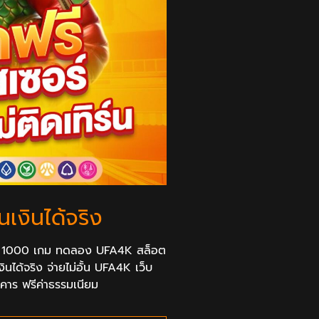
เงินได้จริง
0 – 1000 เกม ทดลอง UFA4K สล็อต
นได้จริง จ่ายไม่อั้น UFA4K เว็บ
าคาร ฟรีค่าธรรมเนียม