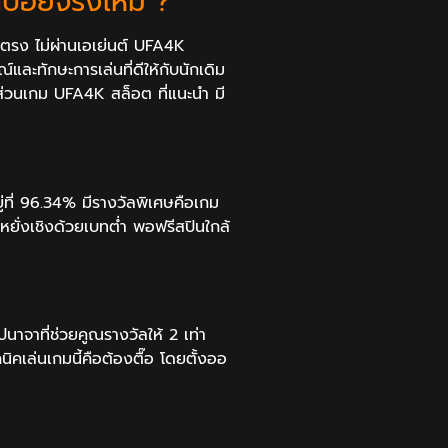
บ่อยจริงไหม ?
บตรง ไม่ผ่านเอเย่นต์ UFA4K
และทักษะการเล่นที่ดีให้กับนักเดิม
บ ส่วนเกม UFA4K สล็อต ที่แนะนำ มี
ที่ 96.34% มีรางวัลพิเศษคือเกม
หยั่งเชิงด้วยเบทต่ำ พอฟรีสปินใกล้
จาที่ช่วยคูณรางวัลให้ 2 เท่า
คเล่นเกมนี้คือต้องตื๊อ โดยตั้งออ