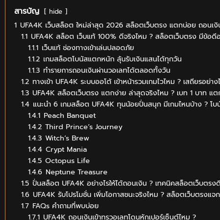
สารบัญ
hide
1
UFA4K เว็บสล็อต ใหม่ล่าสุด 2026 สล็อตเว็บตรง แตกบ่อย ถอนเงิน
1.1
UFA4K สล็อต เว็บแท้ 100% ดีจริงไหม ? สล็อตเว็บตรง มีข้อดีอ
1.1.1
เว็บแท้ ช่องทางเข้าเล่นปลอดภัย
1.1.2
เกมสล็อตโบนัสแตกหนัก ลุ้นรับเงินแสนได้ทุกวัน
1.1.3
ทำรายการถอนเงินผ่านวอเลทได้ตลอดทั้งวัน
1.2
ทางเข้า UFA4K ระบบออโต้ เข้าหน้ารวมเกมไวไหม ? เสถียรอย่าง
1.3
UFA4K สล็อตเว็บตรง แตกง่าย ล่าสุดจริงไหม ? เบท 1 บาท แต
1.4
แนะนำ 6 เกมสล็อต UFA4K ทุนน้อยปั่นสนุก มีเกมไหนบ้าง ? โบ
1.4.1
Peach Banquet
1.4.2
Third Prince’s Journey
1.4.3
Witch’s Brew
1.4.4
Crypt Mania
1.4.5
Octopus Life
1.4.6
Neptune Treasure
1.5
ปั่นสล็อต UFA4K อย่างไรให้ได้ถอนเงิน ? เทคนิคสล็อตเว็บตรงด
1.6
UFA4K รับโปรโมชั่น เพิ่มโอกาสชนะจริงไหม ? สล็อตเว็บตรงแจกเ
1.7
FAQs คำถามที่พบบ่อย
1.7.1
UFA4K ถอนเงินเข้าทรูวอเลทโดนหักเปอร์เซ็นต์ไหม ?