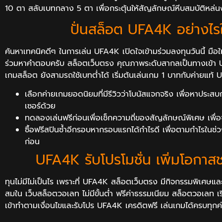
10 ตา สลับเบทกลาง 5 ตา เพื่อกระตุ้นให้สัญลักษณ์หีบสมบัติหล่น
ปั่นสล็อต UFA4K อย่างไรใ
ค้นหาเทคนิคดีๆ ในการเล่น UFA4K เปิดใจเข้ามร่วมลงทุนวันนี้ มือใ
ร่วมหาคำตอบครับ สล็อตเว็บตรง คุณภาพระดับสากลเป็นทางเข้า UFA4
เกมสล็อต ยังสามรถใช้เบทต่ำได้ เริ่มต้นเล่นเกม 1 บาทกับค่ายแท้
เลือกค่ายเกมยอดนิยมที่มีรีวิวว่าโบนัสแจกจริง เพื่อหาประ
เซอร์ด้วย
ทดลองเล่นฟรีก่อนเพื่อเช็กความถี่ของสัญลักษณ์พิเศษ เพื่อจ
ซื้อฟรีสปินซ้ำอีกรอบหากรอบแรกได้กำไรดี เพื่อตามกำไรในช่วงแ
ก่อน
UFA4K รับโปรโมชั่น เพิ่มโอกาส
ทุนไม่มีไม่เป็นไร เพราะที่ UFA4K สล็อตเว็บตรง มีกิจกรรมพิเศษแล
สมใน เว็บสล็อตวอเลท ไม่มีขั้นต่ำ ฟรีค่าธรรมเนียม สล็อตวอเลท เ
เข้าทำตามเงื่อนไขและรับโปร UFA4K เครดิตฟรี เล่นเกมได้ครบทุกค่าย 