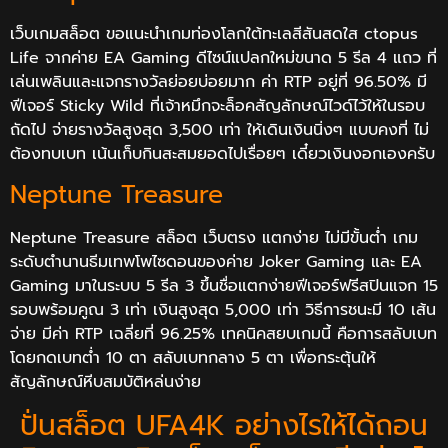
เว็บเกมสล็อต ขอแนะนำเกมท่องโลกใต้ทะเลสีสันสดใส ctopus
Life จากค่าย EA Gaming ดีไซน์แปลกใหม่ขนาด 5 รีล 4 แถว ที่
เล่นเพลินและแจกรางวัลย่อยบ่อยมาก ค่า RTP อยู่ที่ 96.50% มี
ฟีเจอร์ Sticky Wild ที่เจ้าหมึกจะล็อคสัญลักษณ์ไวด์ไว้ให้ในรอบ
ถัดไป จ่ายรางวัลสูงสุด 3,500 เท่า ให้เดินเงินนิ่งๆ แบบคงที่ ไม่
ต้องทบเบท เน้นเก็บกินสะสมยอดไปเรื่อยๆ เดี๋ยวเงินงอกเองครับ
Neptune Treasure
Neptune Treasure สล็อต เว็บตรง แตกง่าย ไม่มีขั้นต่ำ เกม
ระดับตำนานธีมเทพโพไซดอนของค่าย Joker Gaming และ EA
Gaming มาในระบบ 5 รีล 3 ขึ้นชื่อแตกง่ายฟีเจอร์ฟรีสปินแจก 15
รอบพร้อมคูณ 3 เท่า เงินสูงสุด 5,000 เท่า วิธีการชนะมี 10 เส้น
จ่าย มีค่า RTP เฉลี่ยที่ 96.25% เทคนิคสยบเกมนี้ คือการสลับเบท
โดยกดเบทต่ำ 10 ตา สลับเบทกลาง 5 ตา เพื่อกระตุ้นให้
สัญลักษณ์หีบสมบัติหล่นง่าย
ปั่นสล็อต UFA4K อย่างไรให้ได้ถอน