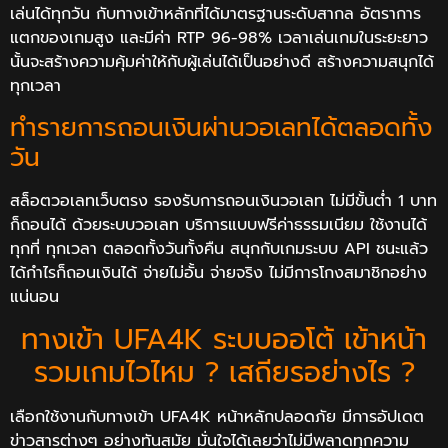
เล่นได้ทุกวัน กับทางเข้าหลักที่ได้มาตรฐานระดับสากล อัตราการ
แตกของเกมสูง และมีค่า RTP 96-98% เวลาเล่นเกมในระยะยาว
นั้นจะสร้างความคุ้มค่าให้กับผู้เล่นได้เป็นอย่างดี สร้างความสนุกได้
ทุกเวลา
ทำรายการถอนเงินผ่านวอเลทได้ตลอดทั้ง
วัน
สล็อตวอเลทเว็บตรง รองรับการถอนเงินวอเลท ไม่มีขั้นต่ำ 1 บาท
ก็ถอนได้ ด้วยระบบวอเลท บริการแบบฟรีค่าธรรมเนียม ใช้งานได้
ทุกที่ ทุกเวลา ตลอดทั้งวันทั้งคืน สนุกกับเกมระบบ API ชนะแล้ว
ได้กำไรก็ถอนเงินได้ จ่ายไม่อั้น จ่ายจริง ไม่มีการโกงสมาชิกอย่าง
แน่นอน
ทางเข้า UFA4K ระบบออโต้ เข้าหน้า
รวมเกมไวไหม ? เสถียรอย่างไร ?
เลือกใช้งานกับทางเข้า UFA4K หน้าหลักปลอดภัย มีการอัปเดต
ข่าวสารต่างๆ อย่างทันสมัย มั่นใจได้เลยว่าไม่มีพลาดทุกความ