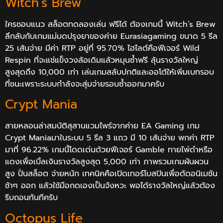
Witch’s Brew
ใครชอบแนว สล็อตทดลองเล่น ฟรีได้ ต้องเกมนี้ Witch’s Brew
ลึกลับกับเกมแม่มดปรุงยาของค่าย Eurasiagaming ขนาด 5 รีล
25 เส้นจ่าย มีค่า RTP อยู่ที่ 95.70% ไฮไลต์คือฟีเจอร์ Wild
Respin ที่จะแช่แข็งวงล้อเดิมแล้วหมุนซ้ำฟรี ลุ้นรางวัลใหญ่
สูงสุดถึง 10,000 เท่า เล่นเกมสลับปกติและออโต้ให้เพิ่มเบทรอบ
ที่ชนะเพราะระบบกำลังจะสุ่มจ่ายรอบซ้ำออกมาครับ
Crypt Mania
สายหลอนล่าสมบัติสุสานแวมไพร์จากค่าย EA Gaming เกม
Crypt Maniaมาในระบบ 5 รีล 3 แถว มี 10 เส้นจ่าย พกค่า RTP
มาที่ 96.22% เกมนี้โดดเด่นด้วยฟีเจอร์ Gamble ทายไพ่ดำหรือ
แดงเพื่อเบิ้ลเงินรางวัลสูงสุด 5,000 เท่า ภาพรวมเกมผันผวน
สูง ปั่นสล็อต จ่ายหนัก เทคนิคคือเปิดเทอร์โบสปินเพื่อตัดอนิเมชัน
ช้าๆ ออก แล้วใช้มือกดเองเป็นจังหวะ พอได้รางวัลใหญ่แล้วต้อง
รีบถอนทันทีครับ
Octopus Life