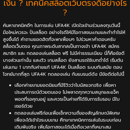
เงิน ? เทคนิคสล็อตเว็บตรงดีอย่างไร
?
ค้นหาเทคนิคดีๆ ในการเล่น UFA4K เปิดใจเข้ามร่วมลงทุนวันนี้
มือใหม่ควรจะ ปั่นสล็อต อย่างไรดีให้มีโอกาสชนะเกมและทำกำไรให้
สูงขึ้นได้ คำถามยอดฮิตที่จะพาเพื่อนๆ ไปร่วมหาคำตอบครับ
สล็อตเว็บตรง คุณภาพระดับสากลเป็นทางเข้า UFA4K สมัคร
สมาชิก และ ทดลองเล่นสล็อต ฟรี ไม่มีค่าธรรมเนียม นี่ก็คือข้อดี
บางส่วนเท่านั้น และตัว เกมสล็อต ยังสามรถใช้เบทต่ำได้ เริ่มต้น
เล่นเกม 1 บาทกับค่ายแท้ UFA4K ปั่นสล็อต ระบบทันสมัย ตอบ
โจทย์มากที่สุด UFA4K ทดลองเล่น กับแบรนด์ดัง มีข้อดีต่อไปนี้
เลือกค่ายเกมยอดนิยมที่มีรีวิวว่าโบนัสแจกจริง เพื่อหา
ประสบการณ์ด้วยตนเอง ไม่พลาดทุกความสนุกและแจ็ค
พอตที่รอคุณอยู่ และควรเป็นค่ายที่ได้รับการรับรอบ มีใบ
เซอร์ด้วย
ทดลองเล่นฟรีก่อนเพื่อเช็กความถี่ของสัญลักษณ์พิเศษ
เพื่อจะได้เข้าใจระบบเกม ศึกษาเทคนิคการเล่นในระบบก่อน
เดิมพันจริง เพิ่มโอกาสชนะได้เมื่อถึงเวลาที่เหมาะสม