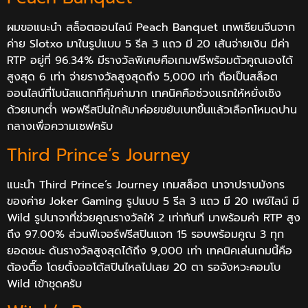
ผมขอแนะนำ สล็อตออนไลน์ Peach Banquet เทพเซียนจีนจาก
ค่าย Slotxo มาในรูปแบบ 5 รีล 3 แถว มี 20 เส้นจ่ายเงิน มีค่า
RTP อยู่ที่ 96.34% มีรางวัลพิเศษคือเกมฟรีพร้อมตัวคูณเองได้
สูงสุด 6 เท่า จ่ายรางวัลสูงสุดถึง 5,000 เท่า ถือเป็นสล็อต
ออนไลน์ที่โบนัสแตกทีคุ้มค่ามาก เทคนิคคือช่วงแรกให้หยั่งเชิง
ด้วยเบทต่ำ พอฟรีสปินใกล้มาค่อยขยับเบทขึ้นแล้วเลือกโหมดปาน
กลางเพื่อความเซฟครับ
Third Prince’s Journey
แนะนำ Third Prince’s Journey เกมสล็อต นาจาปราบมังกร
ของค่าย Joker Gaming รูปแบบ 5 รีล 3 แถว มี 20 เพย์ไลน์ มี
Wild รูปนาจาที่ช่วยคูณรางวัลให้ 2 เท่าทันที มาพร้อมค่า RTP สูง
ถึง 97.00% ส่วนฟีเจอร์ฟรีสปินแจก 15 รอบพร้อมคูณ 3 ทุก
ยอดชนะ ดันรางวัลสูงสุดได้ถึง 9,000 เท่า เทคนิคเล่นเกมนี้คือ
ต้องตื๊อ โดยตั้งออโต้สปินไหลไปเลย 20 ตา รอจังหวะคอมโบ
Wild เข้าชุดครับ