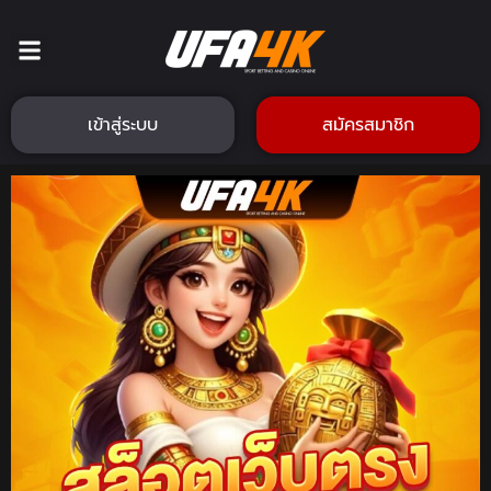
เข้าสู่ระบบ
สมัครสมาชิก