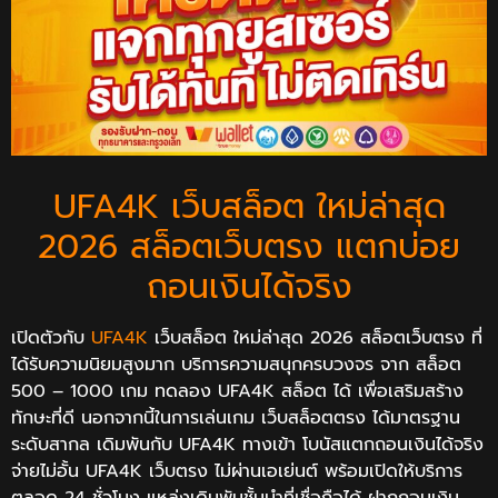
UFA4K เว็บสล็อต ใหม่ล่าสุด
2026 สล็อตเว็บตรง แตกบ่อย
ถอนเงินได้จริง
เปิดตัวกับ
UFA4K
เว็บสล็อต ใหม่ล่าสุด 2026 สล็อตเว็บตรง ที่
ได้รับความนิยมสูงมาก บริการความสนุกครบวงจร จาก สล็อต
500 – 1000 เกม ทดลอง UFA4K สล็อต ได้ เพื่อเสริมสร้าง
ทักษะที่ดี นอกจากนี้ในการเล่นเกม เว็บสล็อตตรง ได้มาตรฐาน
ระดับสากล เดิมพันกับ UFA4K ทางเข้า โบนัสแตกถอนเงินได้จริง
จ่ายไม่อั้น UFA4K เว็บตรง ไม่ผ่านเอเย่นต์ พร้อมเปิดให้บริการ
ตลอด 24 ชั่วโมง แหล่งเดิมพันชั้นนำที่เชื่อถือได้ ฝากถอนเงิน