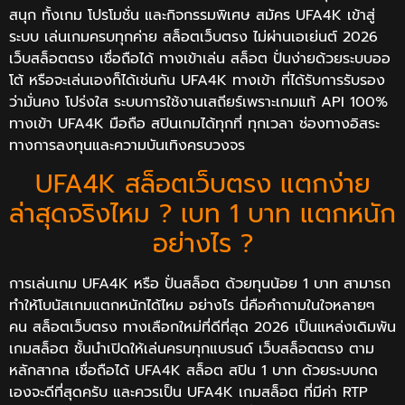
สนุก ทั้งเกม โปรโมชั่น และกิจกรรมพิเศษ สมัคร UFA4K เข้าสู่
ระบบ เล่นเกมครบทุกค่าย สล็อตเว็บตรง ไม่ผ่านเอเย่นต์ 2026
เว็บสล็อตตรง เชื่อถือได้ ทางเข้าเล่น สล็อต ปั่นง่ายด้วยระบบออ
โต้ หรือจะเล่นเองก็ได้เช่นกัน UFA4K ทางเข้า ที่ได้รับการรับรอง
ว่ามั่นคง โปร่งใส ระบบการใช้งานเสถียร์เพราะเกมแท้ API 100%
ทางเข้า UFA4K มือถือ สปินเกมได้ทุกที่ ทุกเวลา ช่องทางอิสระ
ทางการลงทุนและความบันเทิงครบวงจร
UFA4K สล็อตเว็บตรง แตกง่าย
ล่าสุดจริงไหม ? เบท 1 บาท แตกหนัก
อย่างไร ?
การเล่นเกม UFA4K หรือ ปั่นสล็อต ด้วยทุนน้อย 1 บาท สามารถ
ทำให้โบนัสเกมแตกหนักได้ไหม อย่างไร นี่คือคำถามในใจหลายๆ
คน สล็อตเว็บตรง ทางเลือกใหม่ที่ดีที่สุด 2026 เป็นแหล่งเดิมพัน
เกมสล็อต ชั้นนำเปิดให้เล่นครบทุกแบรนด์ เว็บสล็อตตรง ตาม
หลักสากล เชื่อถือได้ UFA4K สล็อต สปิน 1 บาท ด้วยระบบกด
เองจะดีที่สุดครับ และควรเป็น UFA4K เกมสล็อต ที่มีค่า RTP