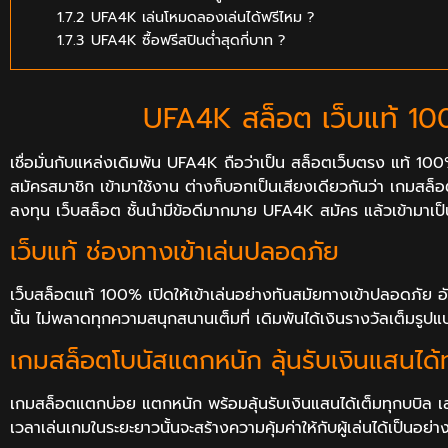
1.7.2
UFA4K เล่นโหมดลองเล่นได้ฟรีไหม ?
1.7.3
UFA4K ซื้อฟรีสปินต่ำสุดกี่บาท ?
UFA4K สล็อต เว็บแท้ 100
เชื่อมั่นกับแหล่งเดิมพัน UFA4K ถือว่าเป็น สล็อตเว็บตรง แท้ 
สมัครสมาชิก เข้ามาใช้งาน ต่างก็บอกเป็นเสียงเดียวกันว่า เกมสล็
ลงทุน เว็บสล็อต ชั้นนำมีข้อดีมากมาย UFA4K สมัคร แล้วเข้ามาเป็
เว็บแท้ ช่องทางเข้าเล่นปลอดภัย
เว็บสล็อตแท้ 100% เปิดให้เข้าเล่นอย่างทันสมัยทางเข้าปลอดภัย อ
นั้น ไม่พลาดทุกความสนุกสนานเต็มที่ เดิมพันได้เงินรางวัลเต็มรูปแบบ
เกมสล็อตโบนัสแตกหนัก ลุ้นรับเงินแสนได้ท
เกมสล็อตแตกบ่อย แตกหนัก พร้อมลุ้นรับเงินแสนได้เต็มทุกบบิล เ
เวลาเล่นเกมในระยะยาวนั้นจะสร้างความคุ้มค่าให้กับผู้เล่นได้เป็นอย่