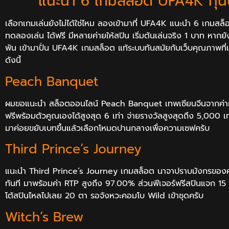
แนะนำ 6 เกมสล็อต UFA4K ทุนน้
เลือกเกมเล่นยังไม่ได้ใช่ไหม ลองเข้ามาที่ UFA4K แนะนำ 6 เกมสล
ทดลองเล่น ได้ฟรี มีหลายค่ายให้สปิน เริ่มต้นเล่นจริง 1 บาท หากยั
พัน เข้ามาปั่น UFA4K เกมสล็อต แท้ระบบทันสมัยกับเว็บคุณภาพที่เชื
ดังนี้
Peach Banquet
ผมขอแนะนำ สล็อตออนไลน์ Peach Banquet เทพเซียนจีนจากค่าย Slo
ฟรีพร้อมตัวคูณเองได้สูงสุด 6 เท่า จ่ายรางวัลสูงสุดถึง 5,000 เท
มาค่อยขยับเบทขึ้นแล้วเลือกโหมดปานกลางเพื่อความเซฟครับ
Third Prince’s Journey
แนะนำ Third Prince’s Journey เกมสล็อต นาจาปราบมังกรของค่าย
ทันที มาพร้อมค่า RTP สูงถึง 97.00% ส่วนฟีเจอร์ฟรีสปินแจก 15 
โต้สปินไหลไปเลย 20 ตา รอจังหวะคอมโบ Wild เข้าชุดครับ
Witch’s Brew