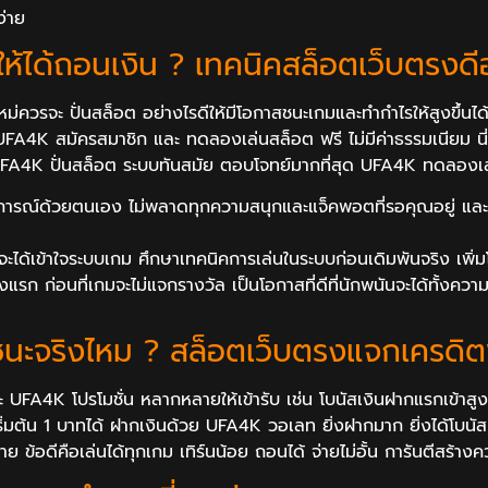
ง่าย
ห้ได้ถอนเงิน ? เทคนิคสล็อตเว็บตรงดี
หม่ควรจะ ปั่นสล็อต อย่างไรดีให้มีโอกาสชนะเกมและทำกำไรให้สูงขึ้นไ
K สมัครสมาชิก และ ทดลองเล่นสล็อต ฟรี ไม่มีค่าธรรมเนียม นี่ก็ค
 UFA4K ปั่นสล็อต ระบบทันสมัย ตอบโจทย์มากที่สุด UFA4K ทดลองเล่น
สบการณ์ด้วยตนเอง ไม่พลาดทุกความสนุกและแจ็คพอตที่รอคุณอยู่ และคว
ะได้เข้าใจระบบเกม ศึกษาเทคนิคการเล่นในระบบก่อนเดิมพันจริง เพิ่มโ
รก ก่อนที่เกมจะไม่แจกรางวัล เป็นโอกาสที่ดีที่นักพนันจะได้ทั้งความ
ชนะจริงไหม ? สล็อตเว็บตรงแจกเครดิตฟ
ะ UFA4K โปรโมชั่น หลากหลายให้เข้ารับ เช่น โบนัสเงินฝากแรกเข้าสู
ริ่มต้น 1 บาทได้ ฝากเงินด้วย UFA4K วอเลท ยิ่งฝากมาก ยิ่งได้โบนั
ข้อดีคือเล่นได้ทุกเกม เทิร์นน้อย ถอนได้ จ่ายไม่อั้น การันตีสร้างคว