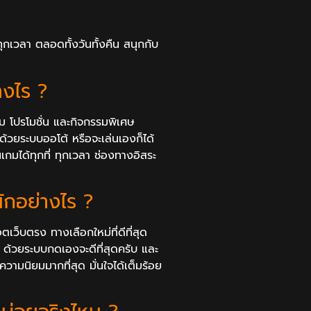
กเวลา ตลอดทั้งวันทั้งคืน สนุกกับ
างไร ?
ม โปรโมชั่น และกิจกรรมพิเศษ
ด้วยระบบออโต้ หรือจะเล่นเองก็ได้
กมได้ทุกที่ ทุกเวลา ช่องทางอิสระ
ักอย่างไร ?
ว็บตรง ทางเลือกใหม่ที่ดีที่สุด
 ด้วยระบบกดเองจะดีที่สุดครับ และ
ความนิยมมากที่สุด มั่นใจได้เต็มร้อย