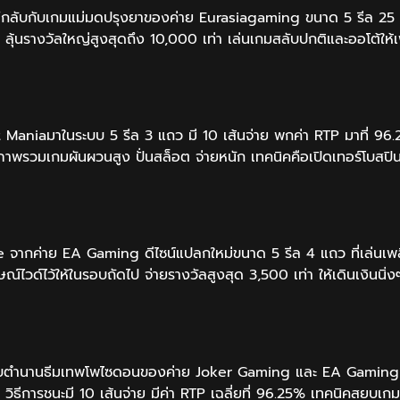
กลับกับเกมแม่มดปรุงยาของค่าย Eurasiagaming ขนาด 5 รีล 25 เส้
รี ลุ้นรางวัลใหญ่สูงสุดถึง 10,000 เท่า เล่นเกมสลับปกติและออโต้ให้
niaมาในระบบ 5 รีล 3 แถว มี 10 เส้นจ่าย พกค่า RTP มาที่ 96.22
าพรวมเกมผันผวนสูง ปั่นสล็อต จ่ายหนัก เทคนิคคือเปิดเทอร์โบสปินเ
 จากค่าย EA Gaming ดีไซน์แปลกใหม่ขนาด 5 รีล 4 แถว ที่เล่นเพ
ษณ์ไวด์ไว้ให้ในรอบถัดไป จ่ายรางวัลสูงสุด 3,500 เท่า ให้เดินเงินนิ่
ดับตำนานธีมเทพโพไซดอนของค่าย Joker Gaming และ EA Gaming มา
 วิธีการชนะมี 10 เส้นจ่าย มีค่า RTP เฉลี่ยที่ 96.25% เทคนิคสยบเก