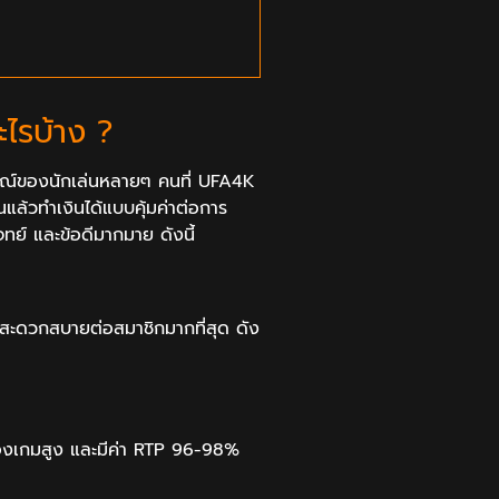
ไรบ้าง ?
การณ์ของนักเล่นหลายๆ คนที่ UFA4K
แล้วทำเงินได้แบบคุ้มค่าต่อการ
ทย์ และข้อดีมากมาย ดังนี้
ามสะดวกสบายต่อสมาชิกมากที่สุด ดัง
กของเกมสูง และมีค่า RTP 96-98%