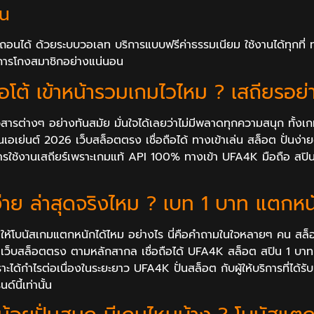
ัน
อนได้ ด้วยระบบวอเลท บริการแบบฟรีค่าธรรมเนียม ใช้งานได้ทุกที่ ทุ
่มีการโกงสมาชิกอย่างแน่นอน
ต้ เข้าหน้ารวมเกมไวไหม ? เสถียรอย่
ารต่างๆ อย่างทันสมัย มั่นใจได้เลยว่าไม่มีพลาดทุกความสนุก ทั้งเก
เอเย่นต์ 2026 เว็บสล็อตตรง เชื่อถือได้ ทางเข้าเล่น สล็อต ปั่นง่าย
บการใช้งานเสถียร์เพราะเกมแท้ API 100% ทางเข้า UFA4K มือถือ สปินเ
ย ล่าสุดจริงไหม ? เบท 1 บาท แตกหน
้โบนัสเกมแตกหนักได้ไหม อย่างไร นี่คือคำถามในใจหลายๆ คน สล็อตเ
์ เว็บสล็อตตรง ตามหลักสากล เชื่อถือได้ UFA4K สล็อต สปิน 1 บาท
ด้กำไรต่อเนื่องในระยะยาว UFA4K ปั่นสล็อต กับผู้ให้บริการที่ได้รับ
์นี้เท่านั้น