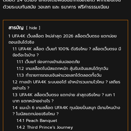
ด้วยระบบทันสมัย วอเลท และ ธนาคาร ฟรีค่าธรรมเนียม
สารบัญ
hide
1
UFA4K เว็บสล็อต ใหม่ล่าสุด 2026 สล็อตเว็บตรง แตกบ่อย
ถอนเงินได้จริง
1.1
UFA4K สล็อต เว็บแท้ 100% ดีจริงไหม ? สล็อตเว็บตรง มี
ข้อดีอะไรบ้าง ?
1.1.1
เว็บแท้ ช่องทางเข้าเล่นปลอดภัย
1.1.2
เกมสล็อตโบนัสแตกหนัก ลุ้นรับเงินแสนได้ทุกวัน
1.1.3
ทำรายการถอนเงินผ่านวอเลทได้ตลอดทั้งวัน
1.2
ทางเข้า UFA4K ระบบออโต้ เข้าหน้ารวมเกมไวไหม ? เสถียร
อย่างไร ?
1.3
UFA4K สล็อตเว็บตรง แตกง่าย ล่าสุดจริงไหม ? เบท 1
บาท แตกหนักอย่างไร ?
1.4
แนะนำ 6 เกมสล็อต UFA4K ทุนน้อยปั่นสนุก มีเกมไหนบ้าง
? โบนัสแตกบ่อยจริงไหม ?
1.4.1
Peach Banquet
1.4.2
Third Prince’s Journey