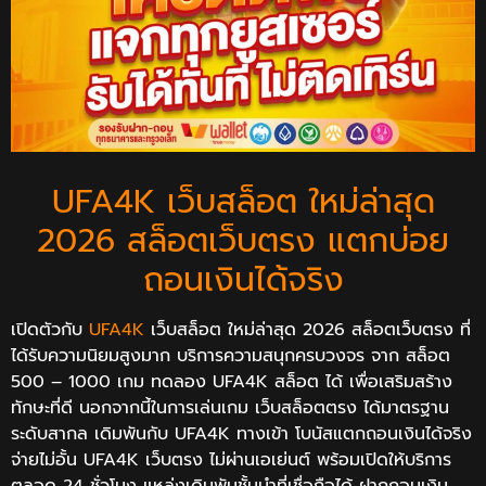
UFA4K เว็บสล็อต ใหม่ล่าสุด
2026 สล็อตเว็บตรง แตกบ่อย
ถอนเงินได้จริง
เปิดตัวกับ
UFA4K
เว็บสล็อต ใหม่ล่าสุด 2026 สล็อตเว็บตรง ที่
ได้รับความนิยมสูงมาก บริการความสนุกครบวงจร จาก สล็อต
500 – 1000 เกม ทดลอง UFA4K สล็อต ได้ เพื่อเสริมสร้าง
ทักษะที่ดี นอกจากนี้ในการเล่นเกม เว็บสล็อตตรง ได้มาตรฐาน
ระดับสากล เดิมพันกับ UFA4K ทางเข้า โบนัสแตกถอนเงินได้จริง
จ่ายไม่อั้น UFA4K เว็บตรง ไม่ผ่านเอเย่นต์ พร้อมเปิดให้บริการ
ตลอด 24 ชั่วโมง แหล่งเดิมพันชั้นนำที่เชื่อถือได้ ฝากถอนเงิน