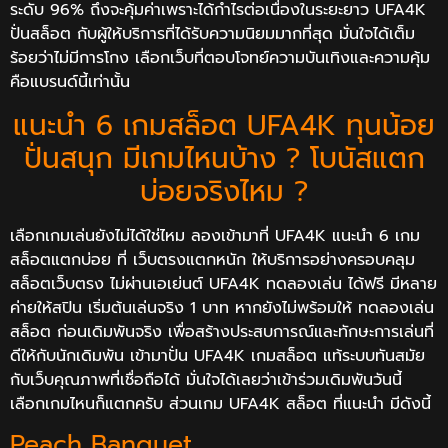
ระดับ 96% ถึงจะคุ้มค่าเพราะได้กำไรต่อเนื่องในระยะยาว UFA4K
ปั่นสล็อต กับผู้ให้บริการที่ได้รับความนิยมมากที่สุด มั่นใจได้เต็ม
ร้อยว่าไม่มีการโกง เลือกเว็บที่ตอบโจทย์ความบันเทิงและความคุ้ม
คือแบรนด์นี้เท่านั้น
แนะนำ 6 เกมสล็อต UFA4K ทุนน้อย
ปั่นสนุก มีเกมไหนบ้าง ? โบนัสแตก
บ่อยจริงไหม ?
เลือกเกมเล่นยังไม่ได้ใช่ไหม ลองเข้ามาที่ UFA4K แนะนำ 6 เกม
สล็อตแตกบ่อย ที่ เว็บตรงแตกหนัก ให้บริการอย่างครอบคลุม
สล็อตเว็บตรง ไม่ผ่านเอเย่นต์ UFA4K ทดลองเล่น ได้ฟรี มีหลาย
ค่ายให้สปิน เริ่มต้นเล่นจริง 1 บาท หากยังไม่พร้อมให้ ทดลองเล่น
สล็อต ก่อนเดิมพันจริง เพื่อสร้างประสบการณ์และทักษะการเล่นที่
ดีให้กับนักเดิมพัน เข้ามาปั่น UFA4K เกมสล็อต แท้ระบบทันสมัย
กับเว็บคุณภาพที่เชื่อถือได้ มั่นใจได้เลยว่าเข้าร่วมเดิมพันวันนี้
เลือกเกมไหนก็แตกครับ ส่วนเกม UFA4K สล็อต ที่แนะนำ มีดังนี้
Peach Banquet