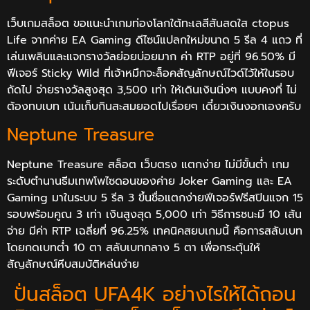
เว็บเกมสล็อต ขอแนะนำเกมท่องโลกใต้ทะเลสีสันสดใส ctopus
Life จากค่าย EA Gaming ดีไซน์แปลกใหม่ขนาด 5 รีล 4 แถว ที่
เล่นเพลินและแจกรางวัลย่อยบ่อยมาก ค่า RTP อยู่ที่ 96.50% มี
ฟีเจอร์ Sticky Wild ที่เจ้าหมึกจะล็อคสัญลักษณ์ไวด์ไว้ให้ในรอบ
ถัดไป จ่ายรางวัลสูงสุด 3,500 เท่า ให้เดินเงินนิ่งๆ แบบคงที่ ไม่
ต้องทบเบท เน้นเก็บกินสะสมยอดไปเรื่อยๆ เดี๋ยวเงินงอกเองครับ
Neptune Treasure
Neptune Treasure สล็อต เว็บตรง แตกง่าย ไม่มีขั้นต่ำ เกม
ระดับตำนานธีมเทพโพไซดอนของค่าย Joker Gaming และ EA
Gaming มาในระบบ 5 รีล 3 ขึ้นชื่อแตกง่ายฟีเจอร์ฟรีสปินแจก 15
รอบพร้อมคูณ 3 เท่า เงินสูงสุด 5,000 เท่า วิธีการชนะมี 10 เส้น
จ่าย มีค่า RTP เฉลี่ยที่ 96.25% เทคนิคสยบเกมนี้ คือการสลับเบท
โดยกดเบทต่ำ 10 ตา สลับเบทกลาง 5 ตา เพื่อกระตุ้นให้
สัญลักษณ์หีบสมบัติหล่นง่าย
ปั่นสล็อต UFA4K อย่างไรให้ได้ถอน