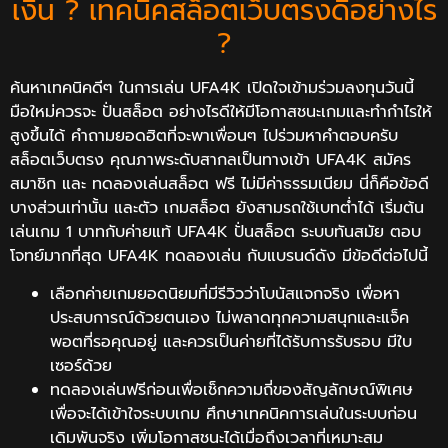
เงิน ? เทคนิคสล็อตเว็บตรงดีอย่างไร
?
ค้นหาเทคนิคดีๆ ในการเล่น UFA4K เปิดใจเข้ามร่วมลงทุนวันนี้
มือใหม่ควรจะ ปั่นสล็อต อย่างไรดีให้มีโอกาสชนะเกมและทำกำไรให้
สูงขึ้นได้ คำถามยอดฮิตที่จะพาเพื่อนๆ ไปร่วมหาคำตอบครับ
สล็อตเว็บตรง คุณภาพระดับสากลเป็นทางเข้า UFA4K สมัคร
สมาชิก และ ทดลองเล่นสล็อต ฟรี ไม่มีค่าธรรมเนียม นี่ก็คือข้อดี
บางส่วนเท่านั้น และตัว เกมสล็อต ยังสามรถใช้เบทต่ำได้ เริ่มต้น
เล่นเกม 1 บาทกับค่ายแท้ UFA4K ปั่นสล็อต ระบบทันสมัย ตอบ
โจทย์มากที่สุด UFA4K ทดลองเล่น กับแบรนด์ดัง มีข้อดีต่อไปนี้
เลือกค่ายเกมยอดนิยมที่มีรีวิวว่าโบนัสแจกจริง เพื่อหา
ประสบการณ์ด้วยตนเอง ไม่พลาดทุกความสนุกและแจ็ค
พอตที่รอคุณอยู่ และควรเป็นค่ายที่ได้รับการรับรอบ มีใบ
เซอร์ด้วย
ทดลองเล่นฟรีก่อนเพื่อเช็กความถี่ของสัญลักษณ์พิเศษ
เพื่อจะได้เข้าใจระบบเกม ศึกษาเทคนิคการเล่นในระบบก่อน
เดิมพันจริง เพิ่มโอกาสชนะได้เมื่อถึงเวลาที่เหมาะสม