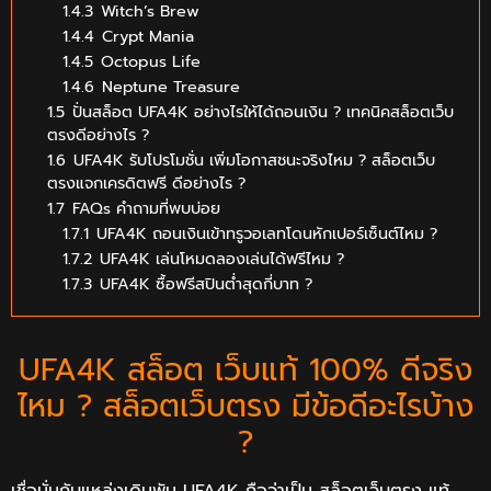
1.4.3
Witch’s Brew
1.4.4
Crypt Mania
1.4.5
Octopus Life
1.4.6
Neptune Treasure
1.5
ปั่นสล็อต UFA4K อย่างไรให้ได้ถอนเงิน ? เทคนิคสล็อตเว็บ
ตรงดีอย่างไร ?
1.6
UFA4K รับโปรโมชั่น เพิ่มโอกาสชนะจริงไหม ? สล็อตเว็บ
ตรงแจกเครดิตฟรี ดีอย่างไร ?
1.7
FAQs คำถามที่พบบ่อย
1.7.1
UFA4K ถอนเงินเข้าทรูวอเลทโดนหักเปอร์เซ็นต์ไหม ?
1.7.2
UFA4K เล่นโหมดลองเล่นได้ฟรีไหม ?
1.7.3
UFA4K ซื้อฟรีสปินต่ำสุดกี่บาท ?
UFA4K สล็อต เว็บแท้ 100% ดีจริง
ไหม ? สล็อตเว็บตรง มีข้อดีอะไรบ้าง
?
เชื่อมั่นกับแหล่งเดิมพัน UFA4K ถือว่าเป็น สล็อตเว็บตรง แท้