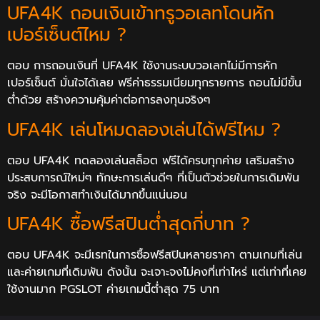
UFA4K ถอนเงินเข้าทรูวอเลทโดนหัก
เปอร์เซ็นต์ไหม ?
ตอบ การถอนเงินที่ UFA4K ใช้งานระบบวอเลทไม่มีการหัก
เปอร์เซ็นต์ มั่นใจได้เลย ฟรีค่าธรรมเนียมทุกรายการ ถอนไม่มีขั้น
ต่ำด้วย สร้างความคุ้มค่าต่อการลงทุนจริงๆ
UFA4K เล่นโหมดลองเล่นได้ฟรีไหม ?
ตอบ UFA4K ทดลองเล่นสล็อต ฟรีได้ครบทุกค่าย เสริมสร้าง
ประสบการณ์ใหม่ๆ ทักษะการเล่นดีๆ ที่เป็นตัวช่วยในการเดิมพัน
จริง จะมีโอกาสทำเงินได้มากขึ้นแน่นอน
UFA4K ซื้อฟรีสปินต่ำสุดกี่บาท ?
ตอบ UFA4K จะมีเรทในการซื้อฟรีสปินหลายราคา ตามเกมที่เล่น
และค่ายเกมที่เดิมพัน ดังนั้น จะเจาะจงไม่คงที่เท่าไหร่ แต่เท่าที่เคย
ใช้งานมาก PGSLOT ค่ายเกมนี้ต่ำสุด 75 บาท