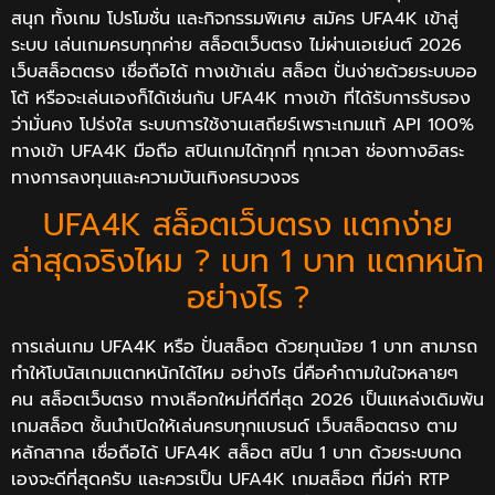
สนุก ทั้งเกม โปรโมชั่น และกิจกรรมพิเศษ สมัคร UFA4K เข้าสู่
ระบบ เล่นเกมครบทุกค่าย สล็อตเว็บตรง ไม่ผ่านเอเย่นต์ 2026
เว็บสล็อตตรง เชื่อถือได้ ทางเข้าเล่น สล็อต ปั่นง่ายด้วยระบบออ
โต้ หรือจะเล่นเองก็ได้เช่นกัน UFA4K ทางเข้า ที่ได้รับการรับรอง
ว่ามั่นคง โปร่งใส ระบบการใช้งานเสถียร์เพราะเกมแท้ API 100%
ทางเข้า UFA4K มือถือ สปินเกมได้ทุกที่ ทุกเวลา ช่องทางอิสระ
ทางการลงทุนและความบันเทิงครบวงจร
UFA4K สล็อตเว็บตรง แตกง่าย
ล่าสุดจริงไหม ? เบท 1 บาท แตกหนัก
อย่างไร ?
การเล่นเกม UFA4K หรือ ปั่นสล็อต ด้วยทุนน้อย 1 บาท สามารถ
ทำให้โบนัสเกมแตกหนักได้ไหม อย่างไร นี่คือคำถามในใจหลายๆ
คน สล็อตเว็บตรง ทางเลือกใหม่ที่ดีที่สุด 2026 เป็นแหล่งเดิมพัน
เกมสล็อต ชั้นนำเปิดให้เล่นครบทุกแบรนด์ เว็บสล็อตตรง ตาม
หลักสากล เชื่อถือได้ UFA4K สล็อต สปิน 1 บาท ด้วยระบบกด
เองจะดีที่สุดครับ และควรเป็น UFA4K เกมสล็อต ที่มีค่า RTP