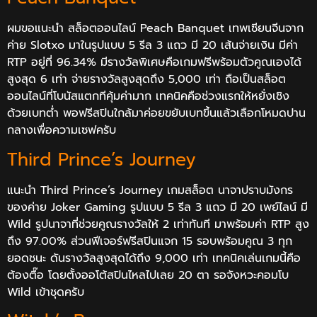
ผมขอแนะนำ สล็อตออนไลน์ Peach Banquet เทพเซียนจีนจาก
ค่าย Slotxo มาในรูปแบบ 5 รีล 3 แถว มี 20 เส้นจ่ายเงิน มีค่า
RTP อยู่ที่ 96.34% มีรางวัลพิเศษคือเกมฟรีพร้อมตัวคูณเองได้
สูงสุด 6 เท่า จ่ายรางวัลสูงสุดถึง 5,000 เท่า ถือเป็นสล็อต
ออนไลน์ที่โบนัสแตกทีคุ้มค่ามาก เทคนิคคือช่วงแรกให้หยั่งเชิง
ด้วยเบทต่ำ พอฟรีสปินใกล้มาค่อยขยับเบทขึ้นแล้วเลือกโหมดปาน
กลางเพื่อความเซฟครับ
Third Prince’s Journey
แนะนำ Third Prince’s Journey เกมสล็อต นาจาปราบมังกร
ของค่าย Joker Gaming รูปแบบ 5 รีล 3 แถว มี 20 เพย์ไลน์ มี
Wild รูปนาจาที่ช่วยคูณรางวัลให้ 2 เท่าทันที มาพร้อมค่า RTP สูง
ถึง 97.00% ส่วนฟีเจอร์ฟรีสปินแจก 15 รอบพร้อมคูณ 3 ทุก
ยอดชนะ ดันรางวัลสูงสุดได้ถึง 9,000 เท่า เทคนิคเล่นเกมนี้คือ
ต้องตื๊อ โดยตั้งออโต้สปินไหลไปเลย 20 ตา รอจังหวะคอมโบ
Wild เข้าชุดครับ