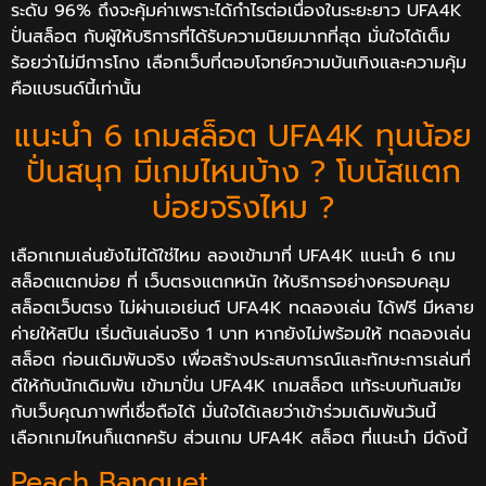
ระดับ 96% ถึงจะคุ้มค่าเพราะได้กำไรต่อเนื่องในระยะยาว UFA4K
ปั่นสล็อต กับผู้ให้บริการที่ได้รับความนิยมมากที่สุด มั่นใจได้เต็ม
ร้อยว่าไม่มีการโกง เลือกเว็บที่ตอบโจทย์ความบันเทิงและความคุ้ม
คือแบรนด์นี้เท่านั้น
แนะนำ 6 เกมสล็อต UFA4K ทุนน้อย
ปั่นสนุก มีเกมไหนบ้าง ? โบนัสแตก
บ่อยจริงไหม ?
เลือกเกมเล่นยังไม่ได้ใช่ไหม ลองเข้ามาที่ UFA4K แนะนำ 6 เกม
สล็อตแตกบ่อย ที่ เว็บตรงแตกหนัก ให้บริการอย่างครอบคลุม
สล็อตเว็บตรง ไม่ผ่านเอเย่นต์ UFA4K ทดลองเล่น ได้ฟรี มีหลาย
ค่ายให้สปิน เริ่มต้นเล่นจริง 1 บาท หากยังไม่พร้อมให้ ทดลองเล่น
สล็อต ก่อนเดิมพันจริง เพื่อสร้างประสบการณ์และทักษะการเล่นที่
ดีให้กับนักเดิมพัน เข้ามาปั่น UFA4K เกมสล็อต แท้ระบบทันสมัย
กับเว็บคุณภาพที่เชื่อถือได้ มั่นใจได้เลยว่าเข้าร่วมเดิมพันวันนี้
เลือกเกมไหนก็แตกครับ ส่วนเกม UFA4K สล็อต ที่แนะนำ มีดังนี้
Peach Banquet