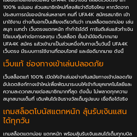
100% แน่นอน ส่วนสมาชิกใหม่ที่สงสัยว่าดีจริงไหม หากวัดจาก
ประสบการณ์ของนักเล่นหลายๆ คนที่ UFA4K สมัครสมาชิก เข้า
มาใช้งาน ต่างก็บอกเป็นเสียงเดียวกันว่า เกมสล็อตแตกบ่อย เล่น
สนุก เบทต่ำ เว็บตรงแตกหนัก ทำกำไรได้ดี การันตีเล่นแล้วทำเงิน
ได้แบบคุ้มค่าต่อการลงทุน เว็บสล็อต ชั้นนำมีข้อดีมากมาย
UFA4K สมัคร แล้วเข้ามาเป็นส่วนหนึ่งกับทางเว็บวันนี้ UFA4K
เว็บตรง มีระบบการใช้งานที่ตอบโจทย์ และข้อดีมากมาย ดังนี้
เว็บแท้ ช่องทางเข้าเล่นปลอดภัย
เว็บสล็อตแท้ 100% เปิดให้เข้าเล่นอย่างทันสมัยทางเข้าปลอดภัย
อัปเดตลิงก์ทางเข้าใหม่เพื่อพัฒนาระบบให้เข้ากับยุคเทคโนโลยีและ
ความสะดวกสบายต่อสมาชิกมากที่สุด ดังนั้น ไม่พลาดทุกความ
สนุกสนานเต็มที่ เดิมพันได้เงินรางวัลเต็มรูปแบบ เชื่อถือได้จริง
เกมสล็อตโบนัสแตกหนัก ลุ้นรับเงินแสน
ได้ทุกวัน
เกมสล็อตแตกบ่อย แตกหนัก พร้อมลุ้นรับเงินแสนได้เต็มทุกบบิล