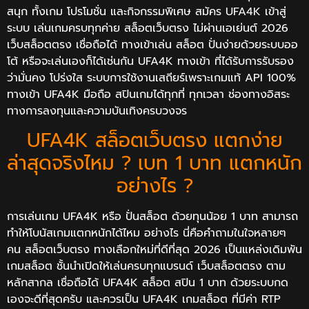
สนุก ทั้งเกม โปรโมชั่น และกิจกรรมพิเศษ สมัคร UFA4K เข้าสู่
ระบบ เล่นเกมครบทุกค่าย สล็อตเว็บตรง ไม่ผ่านเอเย่นต์ 2026
เว็บสล็อตตรง เชื่อถือได้ ทางเข้าเล่น สล็อต ปั่นง่ายด้วยระบบออ
โต้ หรือจะเล่นเองก็ได้เช่นกัน UFA4K ทางเข้า ที่ได้รับการรับรอง
ว่ามั่นคง โปร่งใส ระบบการใช้งานเสถียร์เพราะเกมแท้ API 100%
ทางเข้า UFA4K มือถือ สปินเกมได้ทุกที่ ทุกเวลา ช่องทางอิสระ
ทางการลงทุนและความบันเทิงครบวงจร
UFA4K สล็อตเว็บตรง แตกง่าย
ล่าสุดจริงไหม ? เบท 1 บาท แตกหนัก
อย่างไร ?
การเล่นเกม UFA4K หรือ ปั่นสล็อต ด้วยทุนน้อย 1 บาท สามารถ
ทำให้โบนัสเกมแตกหนักได้ไหม อย่างไร นี่คือคำถามในใจหลายๆ
คน สล็อตเว็บตรง ทางเลือกใหม่ที่ดีที่สุด 2026 เป็นแหล่งเดิมพัน
เกมสล็อต ชั้นนำเปิดให้เล่นครบทุกแบรนด์ เว็บสล็อตตรง ตาม
หลักสากล เชื่อถือได้ UFA4K สล็อต สปิน 1 บาท ด้วยระบบกด
เองจะดีที่สุดครับ และควรเป็น UFA4K เกมสล็อต ที่มีค่า RTP