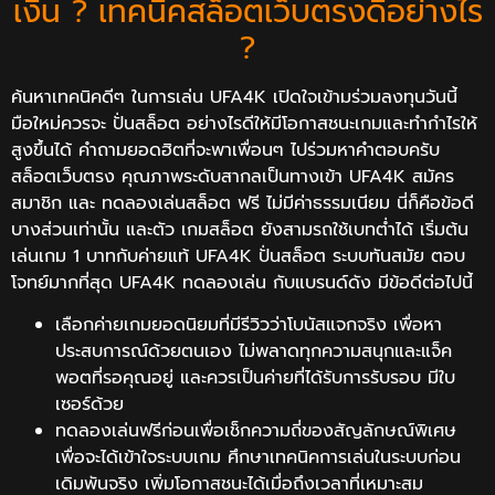
เงิน ? เทคนิคสล็อตเว็บตรงดีอย่างไร
?
ค้นหาเทคนิคดีๆ ในการเล่น UFA4K เปิดใจเข้ามร่วมลงทุนวันนี้
มือใหม่ควรจะ ปั่นสล็อต อย่างไรดีให้มีโอกาสชนะเกมและทำกำไรให้
สูงขึ้นได้ คำถามยอดฮิตที่จะพาเพื่อนๆ ไปร่วมหาคำตอบครับ
สล็อตเว็บตรง คุณภาพระดับสากลเป็นทางเข้า UFA4K สมัคร
สมาชิก และ ทดลองเล่นสล็อต ฟรี ไม่มีค่าธรรมเนียม นี่ก็คือข้อดี
บางส่วนเท่านั้น และตัว เกมสล็อต ยังสามรถใช้เบทต่ำได้ เริ่มต้น
เล่นเกม 1 บาทกับค่ายแท้ UFA4K ปั่นสล็อต ระบบทันสมัย ตอบ
โจทย์มากที่สุด UFA4K ทดลองเล่น กับแบรนด์ดัง มีข้อดีต่อไปนี้
เลือกค่ายเกมยอดนิยมที่มีรีวิวว่าโบนัสแจกจริง เพื่อหา
ประสบการณ์ด้วยตนเอง ไม่พลาดทุกความสนุกและแจ็ค
พอตที่รอคุณอยู่ และควรเป็นค่ายที่ได้รับการรับรอบ มีใบ
เซอร์ด้วย
ทดลองเล่นฟรีก่อนเพื่อเช็กความถี่ของสัญลักษณ์พิเศษ
เพื่อจะได้เข้าใจระบบเกม ศึกษาเทคนิคการเล่นในระบบก่อน
เดิมพันจริง เพิ่มโอกาสชนะได้เมื่อถึงเวลาที่เหมาะสม