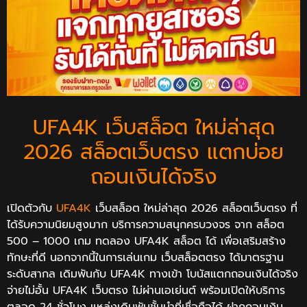
UFA4K เว็บสล็อต ใหม่ล่าสุด
2026 สล็อตเว็บตรง แตกบ่อย
ถอนเงินได้จริง
เปิดตัวกับ
UFA4K
เว็บสล็อต ใหม่ล่าสุด 2026 สล็อตเว็บตรง ที่
ได้รับความนิยมสูงมาก บริการความสนุกครบวงจร จาก สล็อต
500 – 1000 เกม ทดลอง UFA4K สล็อต ได้ เพื่อเสริมสร้าง
ทักษะที่ดี นอกจากนี้ในการเล่นเกม เว็บสล็อตตรง ได้มาตรฐาน
ระดับสากล เดิมพันกับ UFA4K ทางเข้า โบนัสแตกถอนเงินได้จริง
จ่ายไม่อั้น UFA4K เว็บตรง ไม่ผ่านเอเย่นต์ พร้อมเปิดให้บริการ
ตลอด 24 ชั่วโมง แหล่งเดิมพันชั้นนำที่เชื่อถือได้ ฝากถอนเงิน