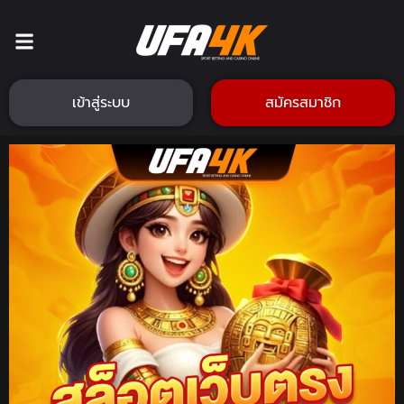
เข้าสู่ระบบ
สมัครสมาชิก