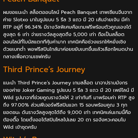
ผมขอแนะนำ สล็อตออนไลน์ Peach Banquet เทพเซียนจีนจาก
ค่าย Slotxo มาในรูปแบบ 5 รีล 3 แถว มี 20 เส้นจ่ายเงิน มีค่า
RTP อยู่ที่ 96.34% มีรางวัลพิเศษคือเกมฟรีพร้อมตัวคูณเองได้
สูงสุด 6 เท่า จ่ายรางวัลสูงสุดถึง 5,000 เท่า ถือเป็นสล็อต
ออนไลน์ที่โบนัสแตกทีคุ้มค่ามาก เทคนิคคือช่วงแรกให้หยั่งเชิง
ด้วยเบทต่ำ พอฟรีสปินใกล้มาค่อยขยับเบทขึ้นแล้วเลือกโหมดปาน
กลางเพื่อความเซฟครับ
Third Prince’s Journey
แนะนำ Third Prince’s Journey เกมสล็อต นาจาปราบมังกร
ของค่าย Joker Gaming รูปแบบ 5 รีล 3 แถว มี 20 เพย์ไลน์ มี
Wild รูปนาจาที่ช่วยคูณรางวัลให้ 2 เท่าทันที มาพร้อมค่า RTP สูง
ถึง 97.00% ส่วนฟีเจอร์ฟรีสปินแจก 15 รอบพร้อมคูณ 3 ทุก
ยอดชนะ ดันรางวัลสูงสุดได้ถึง 9,000 เท่า เทคนิคเล่นเกมนี้คือ
ต้องตื๊อ โดยตั้งออโต้สปินไหลไปเลย 20 ตา รอจังหวะคอมโบ
Wild เข้าชุดครับ