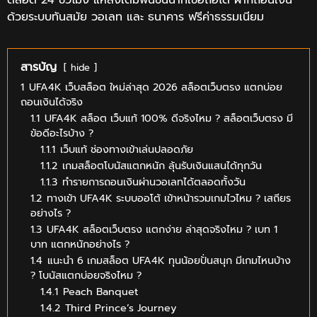
ด้วยระบบทันสมัย วอเลท และ ธนาคาร ฟรีค่าธรรมเนียม
สารบัญ
hide
1
UFA4K เว็บสล็อต ใหม่ล่าสุด 2026 สล็อตเว็บตรง แตกบ่อย
ถอนเงินได้จริง
1.1
UFA4K สล็อต เว็บแท้ 100% ดีจริงไหม ? สล็อตเว็บตรง มี
ข้อดีอะไรบ้าง ?
1.1.1
เว็บแท้ ช่องทางเข้าเล่นปลอดภัย
1.1.2
เกมสล็อตโบนัสแตกหนัก ลุ้นรับเงินแสนได้ทุกวัน
1.1.3
ทำรายการถอนเงินผ่านวอเลทได้ตลอดทั้งวัน
1.2
ทางเข้า UFA4K ระบบออโต้ เข้าหน้ารวมเกมไวไหม ? เสถียร
อย่างไร ?
1.3
UFA4K สล็อตเว็บตรง แตกง่าย ล่าสุดจริงไหม ? เบท 1
บาท แตกหนักอย่างไร ?
1.4
แนะนำ 6 เกมสล็อต UFA4K ทุนน้อยปั่นสนุก มีเกมไหนบ้าง
? โบนัสแตกบ่อยจริงไหม ?
1.4.1
Peach Banquet
1.4.2
Third Prince’s Journey