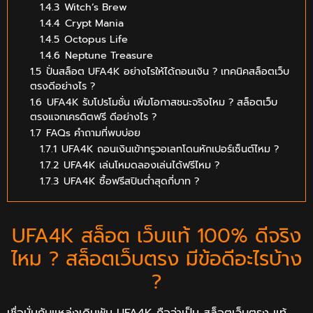
1.4.3
Witch’s Brew
1.4.4
Crypt Mania
1.4.5
Octopus Life
1.4.6
Neptune Treasure
1.5
ปั่นสล็อต UFA4K อย่างไรให้ได้ถอนเงิน ? เทคนิคสล็อตเว็บ
ตรงดีอย่างไร ?
1.6
UFA4K รับโปรโมชั่น เพิ่มโอกาสชนะจริงไหม ? สล็อตเว็บ
ตรงแจกเครดิตฟรี ดีอย่างไร ?
1.7
FAQs คำถามที่พบบ่อย
1.7.1
UFA4K ถอนเงินเข้าทรูวอเลทโดนหักเปอร์เซ็นต์ไหม ?
1.7.2
UFA4K เล่นโหมดลองเล่นได้ฟรีไหม ?
1.7.3
UFA4K ซื้อฟรีสปินต่ำสุดกี่บาท ?
UFA4K สล็อต เว็บแท้ 100% ดีจริง
ไหม ? สล็อตเว็บตรง มีข้อดีอะไรบ้าง
?
เชื่อมั่นกับแหล่งเดิมพัน UFA4K ถือว่าเป็น สล็อตเว็บตรง แท้