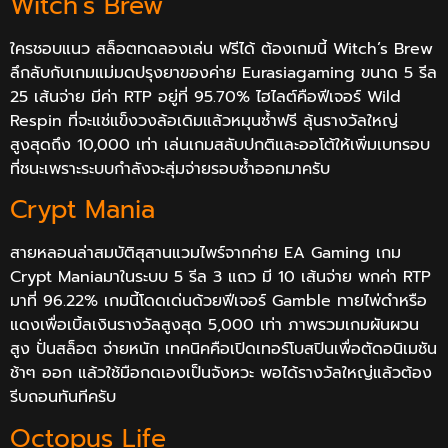
Witch’s Brew
ใครชอบแนว สล็อตทดลองเล่น ฟรีได้ ต้องเกมนี้ Witch’s Brew
ลึกลับกับเกมแม่มดปรุงยาของค่าย Eurasiagaming ขนาด 5 รีล
25 เส้นจ่าย มีค่า RTP อยู่ที่ 95.70% ไฮไลต์คือฟีเจอร์ Wild
Respin ที่จะแช่แข็งวงล้อเดิมแล้วหมุนซ้ำฟรี ลุ้นรางวัลใหญ่
สูงสุดถึง 10,000 เท่า เล่นเกมสลับปกติและออโต้ให้เพิ่มเบทรอบ
ที่ชนะเพราะระบบกำลังจะสุ่มจ่ายรอบซ้ำออกมาครับ
Crypt Mania
สายหลอนล่าสมบัติสุสานแวมไพร์จากค่าย EA Gaming เกม
Crypt Maniaมาในระบบ 5 รีล 3 แถว มี 10 เส้นจ่าย พกค่า RTP
มาที่ 96.22% เกมนี้โดดเด่นด้วยฟีเจอร์ Gamble ทายไพ่ดำหรือ
แดงเพื่อเบิ้ลเงินรางวัลสูงสุด 5,000 เท่า ภาพรวมเกมผันผวน
สูง ปั่นสล็อต จ่ายหนัก เทคนิคคือเปิดเทอร์โบสปินเพื่อตัดอนิเมชัน
ช้าๆ ออก แล้วใช้มือกดเองเป็นจังหวะ พอได้รางวัลใหญ่แล้วต้อง
รีบถอนทันทีครับ
Octopus Life