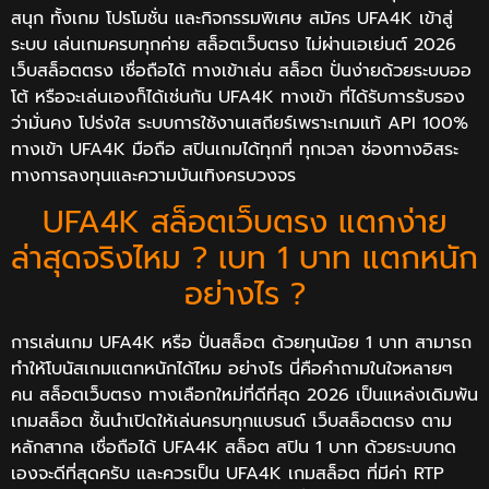
สนุก ทั้งเกม โปรโมชั่น และกิจกรรมพิเศษ สมัคร UFA4K เข้าสู่
ระบบ เล่นเกมครบทุกค่าย สล็อตเว็บตรง ไม่ผ่านเอเย่นต์ 2026
เว็บสล็อตตรง เชื่อถือได้ ทางเข้าเล่น สล็อต ปั่นง่ายด้วยระบบออ
โต้ หรือจะเล่นเองก็ได้เช่นกัน UFA4K ทางเข้า ที่ได้รับการรับรอง
ว่ามั่นคง โปร่งใส ระบบการใช้งานเสถียร์เพราะเกมแท้ API 100%
ทางเข้า UFA4K มือถือ สปินเกมได้ทุกที่ ทุกเวลา ช่องทางอิสระ
ทางการลงทุนและความบันเทิงครบวงจร
UFA4K สล็อตเว็บตรง แตกง่าย
ล่าสุดจริงไหม ? เบท 1 บาท แตกหนัก
อย่างไร ?
การเล่นเกม UFA4K หรือ ปั่นสล็อต ด้วยทุนน้อย 1 บาท สามารถ
ทำให้โบนัสเกมแตกหนักได้ไหม อย่างไร นี่คือคำถามในใจหลายๆ
คน สล็อตเว็บตรง ทางเลือกใหม่ที่ดีที่สุด 2026 เป็นแหล่งเดิมพัน
เกมสล็อต ชั้นนำเปิดให้เล่นครบทุกแบรนด์ เว็บสล็อตตรง ตาม
หลักสากล เชื่อถือได้ UFA4K สล็อต สปิน 1 บาท ด้วยระบบกด
เองจะดีที่สุดครับ และควรเป็น UFA4K เกมสล็อต ที่มีค่า RTP