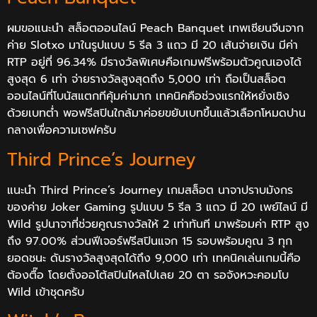
ผมขอแนะนำ สล็อตออนไลน์ Peach Banquet เทพเซียนจีนจาก
ค่าย Slotxo มาในรูปแบบ 5 รีล 3 แถว มี 20 เส้นจ่ายเงิน มีค่า
RTP อยู่ที่ 96.34% มีรางวัลพิเศษคือเกมฟรีพร้อมตัวคูณเองได้
สูงสุด 6 เท่า จ่ายรางวัลสูงสุดถึง 5,000 เท่า ถือเป็นสล็อต
ออนไลน์ที่โบนัสแตกทีคุ้มค่ามาก เทคนิคคือช่วงแรกให้หยั่งเชิง
ด้วยเบทต่ำ พอฟรีสปินใกล้มาค่อยขยับเบทขึ้นแล้วเลือกโหมดปาน
กลางเพื่อความเซฟครับ
Third Prince’s Journey
แนะนำ Third Prince’s Journey เกมสล็อต นาจาปราบมังกร
ของค่าย Joker Gaming รูปแบบ 5 รีล 3 แถว มี 20 เพย์ไลน์ มี
Wild รูปนาจาที่ช่วยคูณรางวัลให้ 2 เท่าทันที มาพร้อมค่า RTP สูง
ถึง 97.00% ส่วนฟีเจอร์ฟรีสปินแจก 15 รอบพร้อมคูณ 3 ทุก
ยอดชนะ ดันรางวัลสูงสุดได้ถึง 9,000 เท่า เทคนิคเล่นเกมนี้คือ
ต้องตื๊อ โดยตั้งออโต้สปินไหลไปเลย 20 ตา รอจังหวะคอมโบ
Wild เข้าชุดครับ