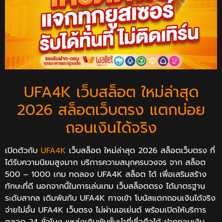
UFA4K เว็บสล็อต ใหม่ล่าสุด
2026 สล็อตเว็บตรง แตกบ่อย
ถอนเงินได้จริง
เปิดตัวกับ
UFA4K
เว็บสล็อต ใหม่ล่าสุด 2026 สล็อตเว็บตรง ที่
ได้รับความนิยมสูงมาก บริการความสนุกครบวงจร จาก สล็อต
500 – 1000 เกม ทดลอง UFA4K สล็อต ได้ เพื่อเสริมสร้าง
ทักษะที่ดี นอกจากนี้ในการเล่นเกม เว็บสล็อตตรง ได้มาตรฐาน
ระดับสากล เดิมพันกับ UFA4K ทางเข้า โบนัสแตกถอนเงินได้จริง
จ่ายไม่อั้น UFA4K เว็บตรง ไม่ผ่านเอเย่นต์ พร้อมเปิดให้บริการ
ตลอด 24 ชั่วโมง แหล่งเดิมพันชั้นนำที่เชื่อถือได้ ฝากถอนเงิน