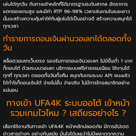
เล่นได้ทุกวัน กับทางเข้าหลักที่ได้มาตรฐานระดับสากล อัตราการ
แตกของเกมสูง และมีค่า RTP 96-98% เวลาเล่นเกมในระยะยาว
นั้นจะสร้างความคุ้มค่าให้กับผู้เล่นได้เป็นอย่างดี สร้างความสนุกได้
ทุกเวลา
ทำรายการถอนเงินผ่านวอเลทได้ตลอดทั้ง
วัน
สล็อตวอเลทเว็บตรง รองรับการถอนเงินวอเลท ไม่มีขั้นต่ำ 1 บาท
ก็ถอนได้ ด้วยระบบวอเลท บริการแบบฟรีค่าธรรมเนียม ใช้งานได้
ทุกที่ ทุกเวลา ตลอดทั้งวันทั้งคืน สนุกกับเกมระบบ API ชนะแล้ว
ได้กำไรก็ถอนเงินได้ จ่ายไม่อั้น จ่ายจริง ไม่มีการโกงสมาชิกอย่าง
แน่นอน
ทางเข้า UFA4K ระบบออโต้ เข้าหน้า
รวมเกมไวไหม ? เสถียรอย่างไร ?
เลือกใช้งานกับทางเข้า UFA4K หน้าหลักปลอดภัย มีการอัปเดต
ข่าวสารต่างๆ อย่างทันสมัย มั่นใจได้เลยว่าไม่มีพลาดทุกความ