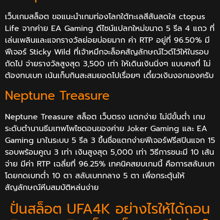
เว็บเกมสล็อต ขอแนะนำเกมท่องโลกใต้ทะเลสีสันสดใส ctopus
Life จากค่าย EA Gaming ดีไซน์แปลกใหม่ขนาด 5 รีล 4 แถว ที่
เล่นเพลินและแจกรางวัลย่อยบ่อยมาก ค่า RTP อยู่ที่ 96.50% มี
ฟีเจอร์ Sticky Wild ที่เจ้าหมึกจะล็อคสัญลักษณ์ไวด์ไว้ให้ในรอบ
ถัดไป จ่ายรางวัลสูงสุด 3,500 เท่า ให้เดินเงินนิ่งๆ แบบคงที่ ไม่
ต้องทบเบท เน้นเก็บกินสะสมยอดไปเรื่อยๆ เดี๋ยวเงินงอกเองครับ
Neptune Treasure
Neptune Treasure สล็อต เว็บตรง แตกง่าย ไม่มีขั้นต่ำ เกม
ระดับตำนานธีมเทพโพไซดอนของค่าย Joker Gaming และ EA
Gaming มาในระบบ 5 รีล 3 ขึ้นชื่อแตกง่ายฟีเจอร์ฟรีสปินแจก 15
รอบพร้อมคูณ 3 เท่า เงินสูงสุด 5,000 เท่า วิธีการชนะมี 10 เส้น
จ่าย มีค่า RTP เฉลี่ยที่ 96.25% เทคนิคสยบเกมนี้ คือการสลับเบท
โดยกดเบทต่ำ 10 ตา สลับเบทกลาง 5 ตา เพื่อกระตุ้นให้
สัญลักษณ์หีบสมบัติหล่นง่าย
ปั่นสล็อต UFA4K อย่างไรให้ได้ถอน