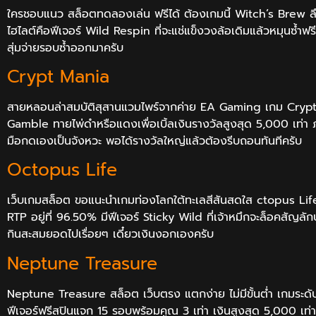
ใครชอบแนว สล็อตทดลองเล่น ฟรีได้ ต้องเกมนี้ Witch’s Brew ลึ
ไฮไลต์คือฟีเจอร์ Wild Respin ที่จะแช่แข็งวงล้อเดิมแล้วหมุนซ้ำฟ
สุ่มจ่ายรอบซ้ำออกมาครับ
Crypt Mania
สายหลอนล่าสมบัติสุสานแวมไพร์จากค่าย EA Gaming เกม Crypt Ma
Gamble ทายไพ่ดำหรือแดงเพื่อเบิ้ลเงินรางวัลสูงสุด 5,000 เท่า ภ
มือกดเองเป็นจังหวะ พอได้รางวัลใหญ่แล้วต้องรีบถอนทันทีครับ
Octopus Life
เว็บเกมสล็อต ขอแนะนำเกมท่องโลกใต้ทะเลสีสันสดใส ctopus Life
RTP อยู่ที่ 96.50% มีฟีเจอร์ Sticky Wild ที่เจ้าหมึกจะล็อคสัญลัก
กินสะสมยอดไปเรื่อยๆ เดี๋ยวเงินงอกเองครับ
Neptune Treasure
Neptune Treasure สล็อต เว็บตรง แตกง่าย ไม่มีขั้นต่ำ เกมระ
ฟีเจอร์ฟรีสปินแจก 15 รอบพร้อมคูณ 3 เท่า เงินสูงสุด 5,000 เท่า