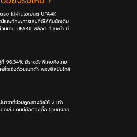
บ่อยจริงไหม ?
บตรง ไม่ผ่านเอเย่นต์ UFA4K
และทักษะการเล่นที่ดีให้กับนักเดิม
บ ส่วนเกม UFA4K สล็อต ที่แนะนำ มี
ที่ 96.34% มีรางวัลพิเศษคือเกม
หยั่งเชิงด้วยเบทต่ำ พอฟรีสปินใกล้
จาที่ช่วยคูณรางวัลให้ 2 เท่า
คเล่นเกมนี้คือต้องตื๊อ โดยตั้งออ