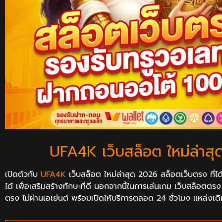
UFA4K เว็บสล็อต ใหม่ล่าส
เปิดตัวกับ
UFA4K
เว็บสล็อต ใหม่ล่าสุด 2026 สล็อตเว็บตรง ท
ได้ เพื่อเสริมสร้างทักษะที่ดี นอกจากนี้ในการเล่นเกม เว็บสล็อต
ตรง ไม่ผ่านเอเย่นต์ พร้อมเปิดให้บริการตลอด 24 ชั่วโมง แหล่งเดิ