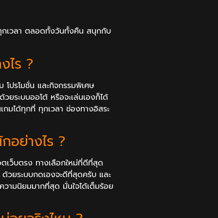
กเวลา ตลอดทั้งวันทั้งคืน สนุกกับ
างไร ?
ม โปรโมชั่น และกิจกรรมพิเศษ
ด้วยระบบออโต้ หรือจะเล่นเองก็ได้
กมได้ทุกที่ ทุกเวลา ช่องทางอิสระ
ักอย่างไร ?
ว็บตรง ทางเลือกใหม่ที่ดีที่สุด
 ด้วยระบบกดเองจะดีที่สุดครับ และ
ความนิยมมากที่สุด มั่นใจได้เต็มร้อย