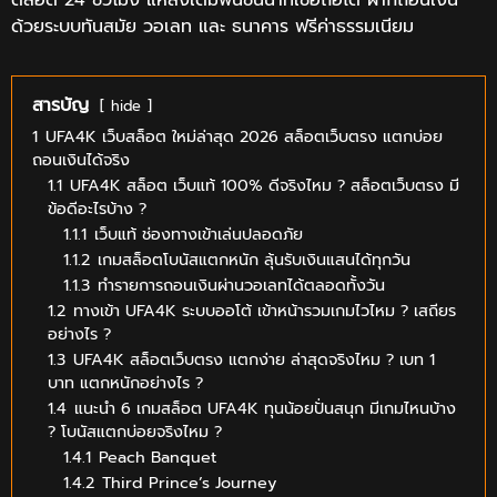
ด้วยระบบทันสมัย วอเลท และ ธนาคาร ฟรีค่าธรรมเนียม
สารบัญ
hide
1
UFA4K เว็บสล็อต ใหม่ล่าสุด 2026 สล็อตเว็บตรง แตกบ่อย
ถอนเงินได้จริง
1.1
UFA4K สล็อต เว็บแท้ 100% ดีจริงไหม ? สล็อตเว็บตรง มี
ข้อดีอะไรบ้าง ?
1.1.1
เว็บแท้ ช่องทางเข้าเล่นปลอดภัย
1.1.2
เกมสล็อตโบนัสแตกหนัก ลุ้นรับเงินแสนได้ทุกวัน
1.1.3
ทำรายการถอนเงินผ่านวอเลทได้ตลอดทั้งวัน
1.2
ทางเข้า UFA4K ระบบออโต้ เข้าหน้ารวมเกมไวไหม ? เสถียร
อย่างไร ?
1.3
UFA4K สล็อตเว็บตรง แตกง่าย ล่าสุดจริงไหม ? เบท 1
บาท แตกหนักอย่างไร ?
1.4
แนะนำ 6 เกมสล็อต UFA4K ทุนน้อยปั่นสนุก มีเกมไหนบ้าง
? โบนัสแตกบ่อยจริงไหม ?
1.4.1
Peach Banquet
1.4.2
Third Prince’s Journey