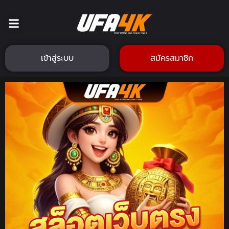
เข้าสู่ระบบ
สมัครสมาชิก