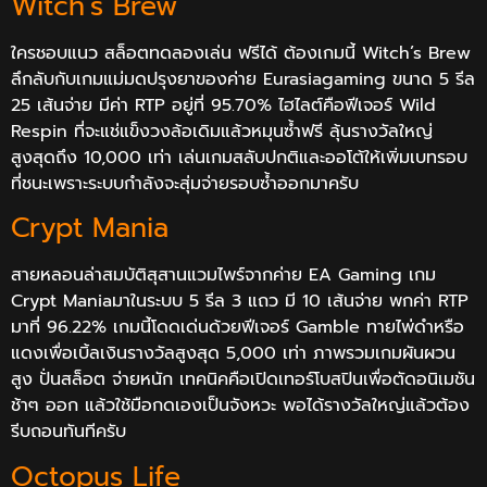
Witch’s Brew
ใครชอบแนว สล็อตทดลองเล่น ฟรีได้ ต้องเกมนี้ Witch’s Brew
ลึกลับกับเกมแม่มดปรุงยาของค่าย Eurasiagaming ขนาด 5 รีล
25 เส้นจ่าย มีค่า RTP อยู่ที่ 95.70% ไฮไลต์คือฟีเจอร์ Wild
Respin ที่จะแช่แข็งวงล้อเดิมแล้วหมุนซ้ำฟรี ลุ้นรางวัลใหญ่
สูงสุดถึง 10,000 เท่า เล่นเกมสลับปกติและออโต้ให้เพิ่มเบทรอบ
ที่ชนะเพราะระบบกำลังจะสุ่มจ่ายรอบซ้ำออกมาครับ
Crypt Mania
สายหลอนล่าสมบัติสุสานแวมไพร์จากค่าย EA Gaming เกม
Crypt Maniaมาในระบบ 5 รีล 3 แถว มี 10 เส้นจ่าย พกค่า RTP
มาที่ 96.22% เกมนี้โดดเด่นด้วยฟีเจอร์ Gamble ทายไพ่ดำหรือ
แดงเพื่อเบิ้ลเงินรางวัลสูงสุด 5,000 เท่า ภาพรวมเกมผันผวน
สูง ปั่นสล็อต จ่ายหนัก เทคนิคคือเปิดเทอร์โบสปินเพื่อตัดอนิเมชัน
ช้าๆ ออก แล้วใช้มือกดเองเป็นจังหวะ พอได้รางวัลใหญ่แล้วต้อง
รีบถอนทันทีครับ
Octopus Life