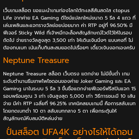
เว็บเกมสล็อต ขอแนะนำเกมท่องโลกใต้ทะเลสีสันสดใส ctopus
Life จากค่าย EA Gaming ดีไซน์แปลกใหม่ขนาด 5 รีล 4 แถว ที่
เล่นเพลินและแจกรางวัลย่อยบ่อยมาก ค่า RTP อยู่ที่ 96.50% มี
ฟีเจอร์ Sticky Wild ที่เจ้าหมึกจะล็อคสัญลักษณ์ไวด์ไว้ให้ในรอบ
ถัดไป จ่ายรางวัลสูงสุด 3,500 เท่า ให้เดินเงินนิ่งๆ แบบคงที่ ไม่
ต้องทบเบท เน้นเก็บกินสะสมยอดไปเรื่อยๆ เดี๋ยวเงินงอกเองครับ
Neptune Treasure
Neptune Treasure สล็อต เว็บตรง แตกง่าย ไม่มีขั้นต่ำ เกม
ระดับตำนานธีมเทพโพไซดอนของค่าย Joker Gaming และ EA
Gaming มาในระบบ 5 รีล 3 ขึ้นชื่อแตกง่ายฟีเจอร์ฟรีสปินแจก 15
รอบพร้อมคูณ 3 เท่า เงินสูงสุด 5,000 เท่า วิธีการชนะมี 10 เส้น
จ่าย มีค่า RTP เฉลี่ยที่ 96.25% เทคนิคสยบเกมนี้ คือการสลับเบท
โดยกดเบทต่ำ 10 ตา สลับเบทกลาง 5 ตา เพื่อกระตุ้นให้
สัญลักษณ์หีบสมบัติหล่นง่าย
ปั่นสล็อต UFA4K อย่างไรให้ได้ถอน