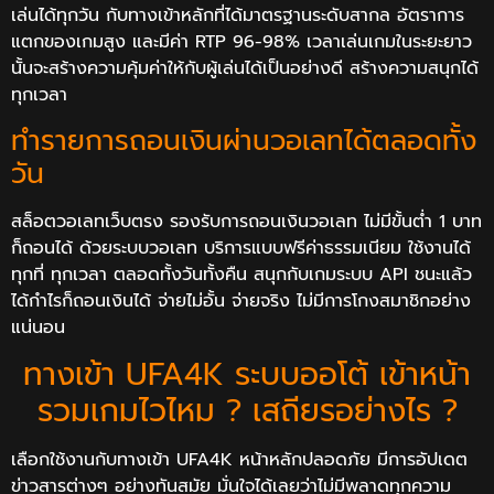
เล่นได้ทุกวัน กับทางเข้าหลักที่ได้มาตรฐานระดับสากล อัตราการ
แตกของเกมสูง และมีค่า RTP 96-98% เวลาเล่นเกมในระยะยาว
นั้นจะสร้างความคุ้มค่าให้กับผู้เล่นได้เป็นอย่างดี สร้างความสนุกได้
ทุกเวลา
ทำรายการถอนเงินผ่านวอเลทได้ตลอดทั้ง
วัน
สล็อตวอเลทเว็บตรง รองรับการถอนเงินวอเลท ไม่มีขั้นต่ำ 1 บาท
ก็ถอนได้ ด้วยระบบวอเลท บริการแบบฟรีค่าธรรมเนียม ใช้งานได้
ทุกที่ ทุกเวลา ตลอดทั้งวันทั้งคืน สนุกกับเกมระบบ API ชนะแล้ว
ได้กำไรก็ถอนเงินได้ จ่ายไม่อั้น จ่ายจริง ไม่มีการโกงสมาชิกอย่าง
แน่นอน
ทางเข้า UFA4K ระบบออโต้ เข้าหน้า
รวมเกมไวไหม ? เสถียรอย่างไร ?
เลือกใช้งานกับทางเข้า UFA4K หน้าหลักปลอดภัย มีการอัปเดต
ข่าวสารต่างๆ อย่างทันสมัย มั่นใจได้เลยว่าไม่มีพลาดทุกความ