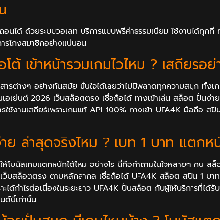
ัน
อนได้ ด้วยระบบวอเลท บริการแบบฟรีค่าธรรมเนียม ใช้งานได้ทุกที่ ทุ
่มีการโกงสมาชิกอย่างแน่นอน
ต้ เข้าหน้ารวมเกมไวไหม ? เสถียรอย่
ารต่างๆ อย่างทันสมัย มั่นใจได้เลยว่าไม่มีพลาดทุกความสนุก ทั้งเก
เอเย่นต์ 2026 เว็บสล็อตตรง เชื่อถือได้ ทางเข้าเล่น สล็อต ปั่นง่าย
บการใช้งานเสถียร์เพราะเกมแท้ API 100% ทางเข้า UFA4K มือถือ สปินเ
ย ล่าสุดจริงไหม ? เบท 1 บาท แตกหน
้โบนัสเกมแตกหนักได้ไหม อย่างไร นี่คือคำถามในใจหลายๆ คน สล็อตเ
์ เว็บสล็อตตรง ตามหลักสากล เชื่อถือได้ UFA4K สล็อต สปิน 1 บาท
ด้กำไรต่อเนื่องในระยะยาว UFA4K ปั่นสล็อต กับผู้ให้บริการที่ได้รับ
์นี้เท่านั้น