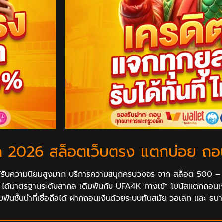
ุด 2026 สล็อตเว็บตรง แตกบ่อย ถอน
ี่ได้รับความนิยมสูงมาก บริการความสนุกครบวงจร จาก สล็อต 50
ตรง ได้มาตรฐานระดับสากล เดิมพันกับ UFA4K ทางเข้า โบนัสแตกถอนเงิ
มพันชั้นนำที่เชื่อถือได้ ฝากถอนเงินด้วยระบบทันสมัย วอเลท และ ธน