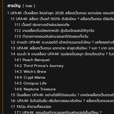
สารบัญ
hide
1
UFA4K เว็บสล็อต ใหม่ล่าสุด 2026 สล็อตเว็บตรง แตกบ่อย ถอนเงิน
1.1
UFA4K สล็อต เว็บแท้ 100% ดีจริงไหม ? สล็อตเว็บตรง มีข้อดีอ
1.1.1
เว็บแท้ ช่องทางเข้าเล่นปลอดภัย
1.1.2
เกมสล็อตโบนัสแตกหนัก ลุ้นรับเงินแสนได้ทุกวัน
1.1.3
ทำรายการถอนเงินผ่านวอเลทได้ตลอดทั้งวัน
1.2
ทางเข้า UFA4K ระบบออโต้ เข้าหน้ารวมเกมไวไหม ? เสถียรอย่าง
1.3
UFA4K สล็อตเว็บตรง แตกง่าย ล่าสุดจริงไหม ? เบท 1 บาท แต
1.4
แนะนำ 6 เกมสล็อต UFA4K ทุนน้อยปั่นสนุก มีเกมไหนบ้าง ? โบ
1.4.1
Peach Banquet
1.4.2
Third Prince’s Journey
1.4.3
Witch’s Brew
1.4.4
Crypt Mania
1.4.5
Octopus Life
1.4.6
Neptune Treasure
1.5
ปั่นสล็อต UFA4K อย่างไรให้ได้ถอนเงิน ? เทคนิคสล็อตเว็บตรงด
1.6
UFA4K รับโปรโมชั่น เพิ่มโอกาสชนะจริงไหม ? สล็อตเว็บตรงแจกเ
1.7
FAQs คำถามที่พบบ่อย
1.7.1
UFA4K ถอนเงินเข้าทรูวอเลทโดนหักเปอร์เซ็นต์ไหม ?