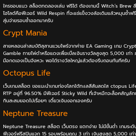
ใครชอบแนว สล็อตทดลองเล่น ฟรีได้ ต้องเกมนี้ Witch’s Brew ลึ
ไฮไลต์คือฟีเจอร์ Wild Respin ที่จะแช่แข็งวงล้อเดิมแล้วหมุนซ้ำฟ
สุ่มจ่ายรอบซ้ำออกมาครับ
Crypt Mania
สายหลอนล่าสมบัติสุสานแวมไพร์จากค่าย EA Gaming เกม Crypt Ma
Gamble ทายไพ่ดำหรือแดงเพื่อเบิ้ลเงินรางวัลสูงสุด 5,000 เท่า ภ
มือกดเองเป็นจังหวะ พอได้รางวัลใหญ่แล้วต้องรีบถอนทันทีครับ
Octopus Life
เว็บเกมสล็อต ขอแนะนำเกมท่องโลกใต้ทะเลสีสันสดใส ctopus Life
RTP อยู่ที่ 96.50% มีฟีเจอร์ Sticky Wild ที่เจ้าหมึกจะล็อคสัญลัก
กินสะสมยอดไปเรื่อยๆ เดี๋ยวเงินงอกเองครับ
Neptune Treasure
Neptune Treasure สล็อต เว็บตรง แตกง่าย ไม่มีขั้นต่ำ เกมระ
ฟีเจอร์ฟรีสปินแจก 15 รอบพร้อมคูณ 3 เท่า เงินสูงสุด 5,000 เท่า