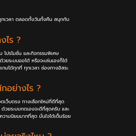
กเวลา ตลอดทั้งวันทั้งคืน สนุกกับ
างไร ?
ม โปรโมชั่น และกิจกรรมพิเศษ
ด้วยระบบออโต้ หรือจะเล่นเองก็ได้
กมได้ทุกที่ ทุกเวลา ช่องทางอิสระ
ักอย่างไร ?
ว็บตรง ทางเลือกใหม่ที่ดีที่สุด
 ด้วยระบบกดเองจะดีที่สุดครับ และ
ความนิยมมากที่สุด มั่นใจได้เต็มร้อย