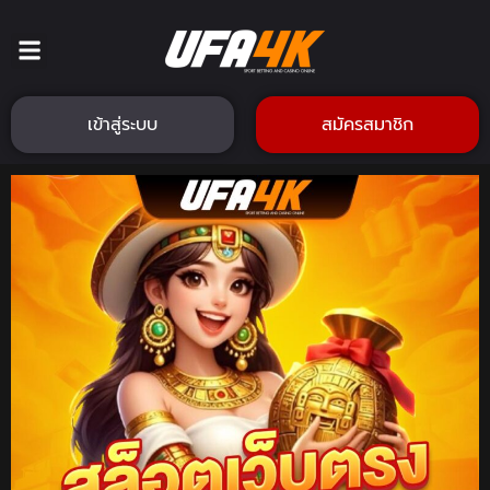
เข้าสู่ระบบ
สมัครสมาชิก