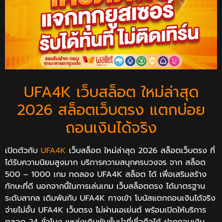
UFA4K เว็บสล็อต ใหม่ล่าสุด
2026 สล็อตเว็บตรง แตกบ่อย
ถอนเงินได้จริง
เปิดตัวกับ
UFA4K
เว็บสล็อต ใหม่ล่าสุด 2026 สล็อตเว็บตรง ที่
ได้รับความนิยมสูงมาก บริการความสนุกครบวงจร จาก สล็อต
500 – 1000 เกม ทดลอง UFA4K สล็อต ได้ เพื่อเสริมสร้าง
ทักษะที่ดี นอกจากนี้ในการเล่นเกม เว็บสล็อตตรง ได้มาตรฐาน
ระดับสากล เดิมพันกับ UFA4K ทางเข้า โบนัสแตกถอนเงินได้จริง
จ่ายไม่อั้น UFA4K เว็บตรง ไม่ผ่านเอเย่นต์ พร้อมเปิดให้บริการ
ตลอด 24 ชั่วโมง แหล่งเดิมพันชั้นนำที่เชื่อถือได้ ฝากถอนเงิน