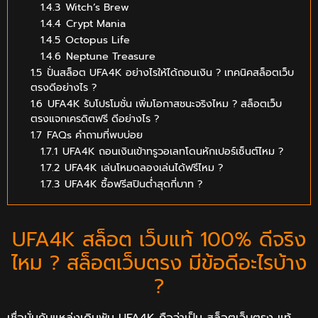
1.4.3
Witch’s Brew
1.4.4
Crypt Mania
1.4.5
Octopus Life
1.4.6
Neptune Treasure
1.5
ปั่นสล็อต UFA4K อย่างไรให้ได้ถอนเงิน ? เทคนิคสล็อตเว็บ
ตรงดีอย่างไร ?
1.6
UFA4K รับโปรโมชั่น เพิ่มโอกาสชนะจริงไหม ? สล็อตเว็บ
ตรงแจกเครดิตฟรี ดีอย่างไร ?
1.7
FAQs คำถามที่พบบ่อย
1.7.1
UFA4K ถอนเงินเข้าทรูวอเลทโดนหักเปอร์เซ็นต์ไหม ?
1.7.2
UFA4K เล่นโหมดลองเล่นได้ฟรีไหม ?
1.7.3
UFA4K ซื้อฟรีสปินต่ำสุดกี่บาท ?
UFA4K สล็อต เว็บแท้ 100% ดีจริง
ไหม ? สล็อตเว็บตรง มีข้อดีอะไรบ้าง
?
เชื่อมั่นกับแหล่งเดิมพัน UFA4K ถือว่าเป็น สล็อตเว็บตรง แท้