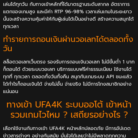
เล่นได้ทุกวัน กับทางเข้าหลักที่ได้มาตรฐานระดับสากล อัตราการ
แตกของเกมสูง และมีค่า RTP 96-98% เวลาเล่นเกมในระยะยาว
นั้นจะสร้างความคุ้มค่าให้กับผู้เล่นได้เป็นอย่างดี สร้างความสนุกได้
ทุกเวลา
ทำรายการถอนเงินผ่านวอเลทได้ตลอดทั้ง
วัน
สล็อตวอเลทเว็บตรง รองรับการถอนเงินวอเลท ไม่มีขั้นต่ำ 1 บาท
ก็ถอนได้ ด้วยระบบวอเลท บริการแบบฟรีค่าธรรมเนียม ใช้งานได้
ทุกที่ ทุกเวลา ตลอดทั้งวันทั้งคืน สนุกกับเกมระบบ API ชนะแล้ว
ได้กำไรก็ถอนเงินได้ จ่ายไม่อั้น จ่ายจริง ไม่มีการโกงสมาชิกอย่าง
แน่นอน
ทางเข้า UFA4K ระบบออโต้ เข้าหน้า
รวมเกมไวไหม ? เสถียรอย่างไร ?
เลือกใช้งานกับทางเข้า UFA4K หน้าหลักปลอดภัย มีการอัปเดต
ข่าวสารต่างๆ อย่างทันสมัย มั่นใจได้เลยว่าไม่มีพลาดทุกความ