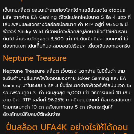
เว็บเกมสล็อต ขอแนะนำเกมท่องโลกใต้ทะเลสีสันสดใส ctopus
Life จากค่าย EA Gaming ดีไซน์แปลกใหม่ขนาด 5 รีล 4 แถว ที่
เล่นเพลินและแจกรางวัลย่อยบ่อยมาก ค่า RTP อยู่ที่ 96.50% มี
ฟีเจอร์ Sticky Wild ที่เจ้าหมึกจะล็อคสัญลักษณ์ไวด์ไว้ให้ในรอบ
ถัดไป จ่ายรางวัลสูงสุด 3,500 เท่า ให้เดินเงินนิ่งๆ แบบคงที่ ไม่
ต้องทบเบท เน้นเก็บกินสะสมยอดไปเรื่อยๆ เดี๋ยวเงินงอกเองครับ
Neptune Treasure
Neptune Treasure สล็อต เว็บตรง แตกง่าย ไม่มีขั้นต่ำ เกม
ระดับตำนานธีมเทพโพไซดอนของค่าย Joker Gaming และ EA
Gaming มาในระบบ 5 รีล 3 ขึ้นชื่อแตกง่ายฟีเจอร์ฟรีสปินแจก 15
รอบพร้อมคูณ 3 เท่า เงินสูงสุด 5,000 เท่า วิธีการชนะมี 10 เส้น
จ่าย มีค่า RTP เฉลี่ยที่ 96.25% เทคนิคสยบเกมนี้ คือการสลับเบท
โดยกดเบทต่ำ 10 ตา สลับเบทกลาง 5 ตา เพื่อกระตุ้นให้
สัญลักษณ์หีบสมบัติหล่นง่าย
ปั่นสล็อต UFA4K อย่างไรให้ได้ถอน