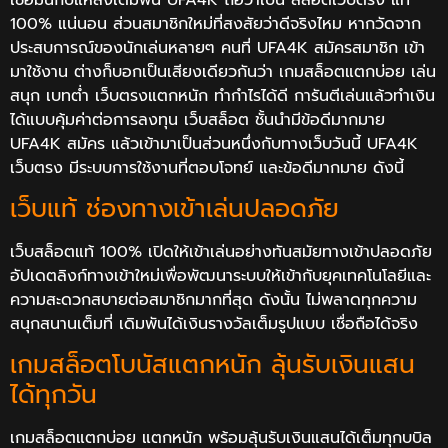
100% แน่นอน ส่วนสมาชิกใหม่ที่สงสัยว่าดีจริงไหม หากวัดจาก
ประสบการณ์ของนักเล่นหลายๆ คนที่ UFA4K สมัครสมาชิก เข้า
มาใช้งาน ต่างก็บอกเป็นเสียงเดียวกันว่า เกมสล็อตแตกบ่อย เล่น
สนุก เบทต่ำ เว็บตรงแตกหนัก ทำกำไรได้ดี การันตีเล่นแล้วทำเงิน
ได้แบบคุ้มค่าต่อการลงทุน เว็บสล็อต ชั้นนำมีข้อดีมากมาย
UFA4K สมัคร แล้วเข้ามาเป็นส่วนหนึ่งกับทางเว็บวันนี้ UFA4K
เว็บตรง มีระบบการใช้งานที่ตอบโจทย์ และข้อดีมากมาย ดังนี้
เว็บแท้ ช่องทางเข้าเล่นปลอดภัย
เว็บสล็อตแท้ 100% เปิดให้เข้าเล่นอย่างทันสมัยทางเข้าปลอดภัย
อัปเดตลิงก์ทางเข้าใหม่เพื่อพัฒนาระบบให้เข้ากับยุคเทคโนโลยีและ
ความสะดวกสบายต่อสมาชิกมากที่สุด ดังนั้น ไม่พลาดทุกความ
สนุกสนานเต็มที่ เดิมพันได้เงินรางวัลเต็มรูปแบบ เชื่อถือได้จริง
เกมสล็อตโบนัสแตกหนัก ลุ้นรับเงินแสน
ได้ทุกวัน
เกมสล็อตแตกบ่อย แตกหนัก พร้อมลุ้นรับเงินแสนได้เต็มทุกบบิล