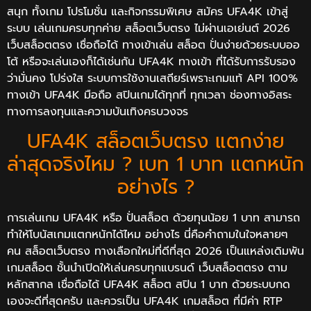
สนุก ทั้งเกม โปรโมชั่น และกิจกรรมพิเศษ สมัคร UFA4K เข้าสู่
ระบบ เล่นเกมครบทุกค่าย สล็อตเว็บตรง ไม่ผ่านเอเย่นต์ 2026
เว็บสล็อตตรง เชื่อถือได้ ทางเข้าเล่น สล็อต ปั่นง่ายด้วยระบบออ
โต้ หรือจะเล่นเองก็ได้เช่นกัน UFA4K ทางเข้า ที่ได้รับการรับรอง
ว่ามั่นคง โปร่งใส ระบบการใช้งานเสถียร์เพราะเกมแท้ API 100%
ทางเข้า UFA4K มือถือ สปินเกมได้ทุกที่ ทุกเวลา ช่องทางอิสระ
ทางการลงทุนและความบันเทิงครบวงจร
UFA4K สล็อตเว็บตรง แตกง่าย
ล่าสุดจริงไหม ? เบท 1 บาท แตกหนัก
อย่างไร ?
การเล่นเกม UFA4K หรือ ปั่นสล็อต ด้วยทุนน้อย 1 บาท สามารถ
ทำให้โบนัสเกมแตกหนักได้ไหม อย่างไร นี่คือคำถามในใจหลายๆ
คน สล็อตเว็บตรง ทางเลือกใหม่ที่ดีที่สุด 2026 เป็นแหล่งเดิมพัน
เกมสล็อต ชั้นนำเปิดให้เล่นครบทุกแบรนด์ เว็บสล็อตตรง ตาม
หลักสากล เชื่อถือได้ UFA4K สล็อต สปิน 1 บาท ด้วยระบบกด
เองจะดีที่สุดครับ และควรเป็น UFA4K เกมสล็อต ที่มีค่า RTP