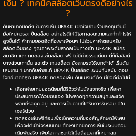
เงิน ? เทคนิคสล็อตเว็บตรงดีอย่างไร
?
ค้นหาเทคนิคดีๆ ในการเล่น UFA4K เปิดใจเข้ามร่วมลงทุนวันนี้
มือใหม่ควรจะ ปั่นสล็อต อย่างไรดีให้มีโอกาสชนะเกมและทำกำไรให้
สูงขึ้นได้ คำถามยอดฮิตที่จะพาเพื่อนๆ ไปร่วมหาคำตอบครับ
สล็อตเว็บตรง คุณภาพระดับสากลเป็นทางเข้า UFA4K สมัคร
สมาชิก และ ทดลองเล่นสล็อต ฟรี ไม่มีค่าธรรมเนียม นี่ก็คือข้อดี
บางส่วนเท่านั้น และตัว เกมสล็อต ยังสามรถใช้เบทต่ำได้ เริ่มต้น
เล่นเกม 1 บาทกับค่ายแท้ UFA4K ปั่นสล็อต ระบบทันสมัย ตอบ
โจทย์มากที่สุด UFA4K ทดลองเล่น กับแบรนด์ดัง มีข้อดีต่อไปนี้
เลือกค่ายเกมยอดนิยมที่มีรีวิวว่าโบนัสแจกจริง เพื่อหา
ประสบการณ์ด้วยตนเอง ไม่พลาดทุกความสนุกและแจ็ค
พอตที่รอคุณอยู่ และควรเป็นค่ายที่ได้รับการรับรอบ มีใบ
เซอร์ด้วย
ทดลองเล่นฟรีก่อนเพื่อเช็กความถี่ของสัญลักษณ์พิเศษ
เพื่อจะได้เข้าใจระบบเกม ศึกษาเทคนิคการเล่นในระบบก่อน
เดิมพันจริง เพิ่มโอกาสชนะได้เมื่อถึงเวลาที่เหมาะสม