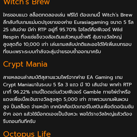
Witch’s Brew
ใครชอบแนว สล็อตทดลองเล่น ฟรีได้ ต้องเกมนี้ Witch’s Brew
ลึกลับกับเกมแม่มดปรุงยาของค่าย Eurasiagaming ขนาด 5 รีล
25 เส้นจ่าย มีค่า RTP อยู่ที่ 95.70% ไฮไลต์คือฟีเจอร์ Wild
Respin ที่จะแช่แข็งวงล้อเดิมแล้วหมุนซ้ำฟรี ลุ้นรางวัลใหญ่
สูงสุดถึง 10,000 เท่า เล่นเกมสลับปกติและออโต้ให้เพิ่มเบทรอบ
ที่ชนะเพราะระบบกำลังจะสุ่มจ่ายรอบซ้ำออกมาครับ
Crypt Mania
สายหลอนล่าสมบัติสุสานแวมไพร์จากค่าย EA Gaming เกม
Crypt Maniaมาในระบบ 5 รีล 3 แถว มี 10 เส้นจ่าย พกค่า RTP
มาที่ 96.22% เกมนี้โดดเด่นด้วยฟีเจอร์ Gamble ทายไพ่ดำหรือ
แดงเพื่อเบิ้ลเงินรางวัลสูงสุด 5,000 เท่า ภาพรวมเกมผันผวน
สูง ปั่นสล็อต จ่ายหนัก เทคนิคคือเปิดเทอร์โบสปินเพื่อตัดอนิเมชัน
ช้าๆ ออก แล้วใช้มือกดเองเป็นจังหวะ พอได้รางวัลใหญ่แล้วต้อง
รีบถอนทันทีครับ
Octopus Life