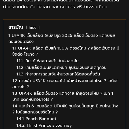
ด้วยระบบทันสมัย วอเลท และ ธนาคาร ฟรีค่าธรรมเนียม
สารบัญ
hide
1
UFA4K เว็บสล็อต ใหม่ล่าสุด 2026 สล็อตเว็บตรง แตกบ่อย
ถอนเงินได้จริง
1.1
UFA4K สล็อต เว็บแท้ 100% ดีจริงไหม ? สล็อตเว็บตรง มี
ข้อดีอะไรบ้าง ?
1.1.1
เว็บแท้ ช่องทางเข้าเล่นปลอดภัย
1.1.2
เกมสล็อตโบนัสแตกหนัก ลุ้นรับเงินแสนได้ทุกวัน
1.1.3
ทำรายการถอนเงินผ่านวอเลทได้ตลอดทั้งวัน
1.2
ทางเข้า UFA4K ระบบออโต้ เข้าหน้ารวมเกมไวไหม ? เสถียร
อย่างไร ?
1.3
UFA4K สล็อตเว็บตรง แตกง่าย ล่าสุดจริงไหม ? เบท 1
บาท แตกหนักอย่างไร ?
1.4
แนะนำ 6 เกมสล็อต UFA4K ทุนน้อยปั่นสนุก มีเกมไหนบ้าง
? โบนัสแตกบ่อยจริงไหม ?
1.4.1
Peach Banquet
1.4.2
Third Prince’s Journey