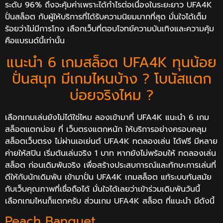
ระดับ 96% ถึงจะคุ้มค่าเพราะได้กำไรต่อเนื่องในระยะยาว UFA4K
ปั่นสล็อต กับผู้ให้บริการที่ได้รับความนิยมมากที่สุด มั่นใจได้เต็ม
ร้อยว่าไม่มีการโกง เลือกเว็บที่ตอบโจทย์ความบันเทิงและความคุ้ม
คือแบรนด์นี้เท่านั้น
แนะนำ 6 เกมสล็อต UFA4K ทุนน้อย
ปั่นสนุก มีเกมไหนบ้าง ? โบนัสแตก
บ่อยจริงไหม ?
เลือกเกมเล่นยังไม่ได้ใช่ไหม ลองเข้ามาที่ UFA4K แนะนำ 6 เกม
สล็อตแตกบ่อย ที่ เว็บตรงแตกหนัก ให้บริการอย่างครอบคลุม
สล็อตเว็บตรง ไม่ผ่านเอเย่นต์ UFA4K ทดลองเล่น ได้ฟรี มีหลาย
ค่ายให้สปิน เริ่มต้นเล่นจริง 1 บาท หากยังไม่พร้อมให้ ทดลองเล่น
สล็อต ก่อนเดิมพันจริง เพื่อสร้างประสบการณ์และทักษะการเล่นที่
ดีให้กับนักเดิมพัน เข้ามาปั่น UFA4K เกมสล็อต แท้ระบบทันสมัย
กับเว็บคุณภาพที่เชื่อถือได้ มั่นใจได้เลยว่าเข้าร่วมเดิมพันวันนี้
เลือกเกมไหนก็แตกครับ ส่วนเกม UFA4K สล็อต ที่แนะนำ มีดังนี้
Peach Banquet