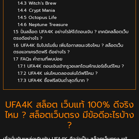
1.4.3
Witch’s Brew
1.4.4
Crypt Mania
1.4.5
Octopus Life
1.4.6
Neptune Treasure
1.5
ปั่นสล็อต UFA4K อย่างไรให้ได้ถอนเงิน ? เทคนิคสล็อตเว็บ
ตรงดีอย่างไร ?
1.6
UFA4K รับโปรโมชั่น เพิ่มโอกาสชนะจริงไหม ? สล็อตเว็บ
ตรงแจกเครดิตฟรี ดีอย่างไร ?
1.7
FAQs คำถามที่พบบ่อย
1.7.1
UFA4K ถอนเงินเข้าทรูวอเลทโดนหักเปอร์เซ็นต์ไหม ?
1.7.2
UFA4K เล่นโหมดลองเล่นได้ฟรีไหม ?
1.7.3
UFA4K ซื้อฟรีสปินต่ำสุดกี่บาท ?
UFA4K สล็อต เว็บแท้ 100% ดีจริง
ไหม ? สล็อตเว็บตรง มีข้อดีอะไรบ้าง
?
เชื่อมั่นกับแหล่งเดิมพัน UFA4K ถือว่าเป็น สล็อตเว็บตรง แท้