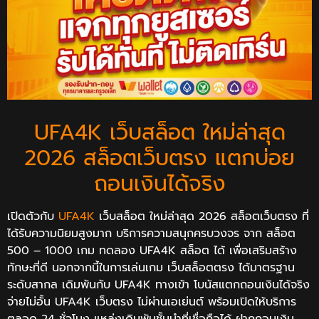
UFA4K เว็บสล็อต ใหม่ล่าสุด
2026 สล็อตเว็บตรง แตกบ่อย
ถอนเงินได้จริง
เปิดตัวกับ
UFA4K
เว็บสล็อต ใหม่ล่าสุด 2026 สล็อตเว็บตรง ที่
ได้รับความนิยมสูงมาก บริการความสนุกครบวงจร จาก สล็อต
500 – 1000 เกม ทดลอง UFA4K สล็อต ได้ เพื่อเสริมสร้าง
ทักษะที่ดี นอกจากนี้ในการเล่นเกม เว็บสล็อตตรง ได้มาตรฐาน
ระดับสากล เดิมพันกับ UFA4K ทางเข้า โบนัสแตกถอนเงินได้จริง
จ่ายไม่อั้น UFA4K เว็บตรง ไม่ผ่านเอเย่นต์ พร้อมเปิดให้บริการ
ตลอด 24 ชั่วโมง แหล่งเดิมพันชั้นนำที่เชื่อถือได้ ฝากถอนเงิน