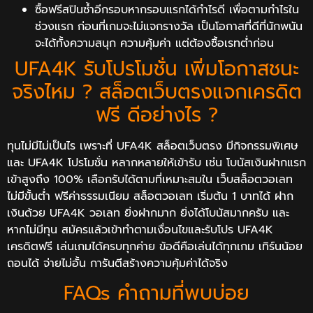
ซื้อฟรีสปินซ้ำอีกรอบหากรอบแรกได้กำไรดี เพื่อตามกำไรใน
ช่วงแรก ก่อนที่เกมจะไม่แจกรางวัล เป็นโอกาสที่ดีที่นักพนัน
จะได้ทั้งความสนุก ความคุ้มค่า แต่ต้องซื้อเรทต่ำก่อน
UFA4K รับโปรโมชั่น เพิ่มโอกาสชนะ
จริงไหม ? สล็อตเว็บตรงแจกเครดิต
ฟรี ดีอย่างไร ?
ทุนไม่มีไม่เป็นไร เพราะที่ UFA4K สล็อตเว็บตรง มีกิจกรรมพิเศษ
และ UFA4K โปรโมชั่น หลากหลายให้เข้ารับ เช่น โบนัสเงินฝากแรก
เข้าสูงถึง 100% เลือกรับได้ตามที่เหมาะสมใน เว็บสล็อตวอเลท
ไม่มีขั้นต่ำ ฟรีค่าธรรมเนียม สล็อตวอเลท เริ่มต้น 1 บาทได้ ฝาก
เงินด้วย UFA4K วอเลท ยิ่งฝากมาก ยิ่งได้โบนัสมากครับ และ
หากไม่มีทุน สมัครแล้วเข้าทำตามเงื่อนไขและรับโปร UFA4K
เครดิตฟรี เล่นเกมได้ครบทุกค่าย ข้อดีคือเล่นได้ทุกเกม เทิร์นน้อย
ถอนได้ จ่ายไม่อั้น การันตีสร้างความคุ้มค่าได้จริง
FAQs คำถามที่พบบ่อย