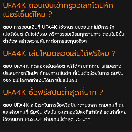
UFA4K ถอนเงินเข้าทรูวอเลทโดนหัก
เปอร์เซ็นต์ไหม ?
ตอบ การถอนเงินที่ UFA4K ใช้งานระบบวอเลทไม่มีการหัก
เปอร์เซ็นต์ มั่นใจได้เลย ฟรีค่าธรรมเนียมทุกรายการ ถอนไม่มีขั้น
ต่ำด้วย สร้างความคุ้มค่าต่อการลงทุนจริงๆ
UFA4K เล่นโหมดลองเล่นได้ฟรีไหม ?
ตอบ UFA4K ทดลองเล่นสล็อต ฟรีได้ครบทุกค่าย เสริมสร้าง
ประสบการณ์ใหม่ๆ ทักษะการเล่นดีๆ ที่เป็นตัวช่วยในการเดิมพัน
จริง จะมีโอกาสทำเงินได้มากขึ้นแน่นอน
UFA4K ซื้อฟรีสปินต่ำสุดกี่บาท ?
ตอบ UFA4K จะมีเรทในการซื้อฟรีสปินหลายราคา ตามเกมที่เล่น
และค่ายเกมที่เดิมพัน ดังนั้น จะเจาะจงไม่คงที่เท่าไหร่ แต่เท่าที่เคย
ใช้งานมาก PGSLOT ค่ายเกมนี้ต่ำสุด 75 บาท