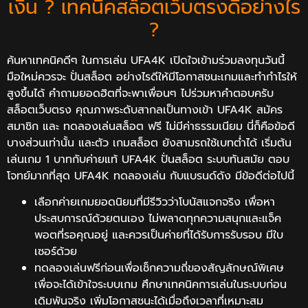
เงิน ? เทคนิคสล็อตเว็บตรงดีอย่างไร
?
ค้นหาเทคนิคดีๆ ในการเล่น UFA4K เปิดใจเข้ามร่วมลงทุนวันนี้
มือใหม่ควรจะ ปั่นสล็อต อย่างไรดีให้มีโอกาสชนะเกมและทำกำไรให้
สูงขึ้นได้ คำถามยอดฮิตที่จะพาเพื่อนๆ ไปร่วมหาคำตอบครับ
สล็อตเว็บตรง คุณภาพระดับสากลเป็นทางเข้า UFA4K สมัคร
สมาชิก และ ทดลองเล่นสล็อต ฟรี ไม่มีค่าธรรมเนียม นี่ก็คือข้อดี
บางส่วนเท่านั้น และตัว เกมสล็อต ยังสามรถใช้เบทต่ำได้ เริ่มต้น
เล่นเกม 1 บาทกับค่ายแท้ UFA4K ปั่นสล็อต ระบบทันสมัย ตอบ
โจทย์มากที่สุด UFA4K ทดลองเล่น กับแบรนด์ดัง มีข้อดีต่อไปนี้
เลือกค่ายเกมยอดนิยมที่มีรีวิวว่าโบนัสแจกจริง เพื่อหา
ประสบการณ์ด้วยตนเอง ไม่พลาดทุกความสนุกและแจ็ค
พอตที่รอคุณอยู่ และควรเป็นค่ายที่ได้รับการรับรอบ มีใบ
เซอร์ด้วย
ทดลองเล่นฟรีก่อนเพื่อเช็กความถี่ของสัญลักษณ์พิเศษ
เพื่อจะได้เข้าใจระบบเกม ศึกษาเทคนิคการเล่นในระบบก่อน
เดิมพันจริง เพิ่มโอกาสชนะได้เมื่อถึงเวลาที่เหมาะสม