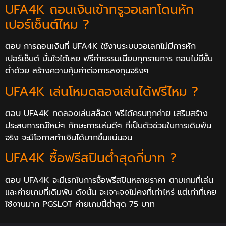
UFA4K ถอนเงินเข้าทรูวอเลทโดนหัก
เปอร์เซ็นต์ไหม ?
ตอบ การถอนเงินที่ UFA4K ใช้งานระบบวอเลทไม่มีการหัก
เปอร์เซ็นต์ มั่นใจได้เลย ฟรีค่าธรรมเนียมทุกรายการ ถอนไม่มีขั้น
ต่ำด้วย สร้างความคุ้มค่าต่อการลงทุนจริงๆ
UFA4K เล่นโหมดลองเล่นได้ฟรีไหม ?
ตอบ UFA4K ทดลองเล่นสล็อต ฟรีได้ครบทุกค่าย เสริมสร้าง
ประสบการณ์ใหม่ๆ ทักษะการเล่นดีๆ ที่เป็นตัวช่วยในการเดิมพัน
จริง จะมีโอกาสทำเงินได้มากขึ้นแน่นอน
UFA4K ซื้อฟรีสปินต่ำสุดกี่บาท ?
ตอบ UFA4K จะมีเรทในการซื้อฟรีสปินหลายราคา ตามเกมที่เล่น
และค่ายเกมที่เดิมพัน ดังนั้น จะเจาะจงไม่คงที่เท่าไหร่ แต่เท่าที่เคย
ใช้งานมาก PGSLOT ค่ายเกมนี้ต่ำสุด 75 บาท