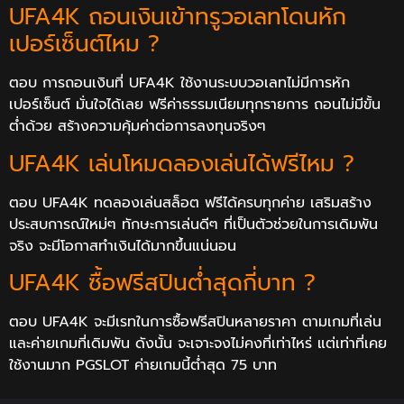
UFA4K ถอนเงินเข้าทรูวอเลทโดนหัก
เปอร์เซ็นต์ไหม ?
ตอบ การถอนเงินที่ UFA4K ใช้งานระบบวอเลทไม่มีการหัก
เปอร์เซ็นต์ มั่นใจได้เลย ฟรีค่าธรรมเนียมทุกรายการ ถอนไม่มีขั้น
ต่ำด้วย สร้างความคุ้มค่าต่อการลงทุนจริงๆ
UFA4K เล่นโหมดลองเล่นได้ฟรีไหม ?
ตอบ UFA4K ทดลองเล่นสล็อต ฟรีได้ครบทุกค่าย เสริมสร้าง
ประสบการณ์ใหม่ๆ ทักษะการเล่นดีๆ ที่เป็นตัวช่วยในการเดิมพัน
จริง จะมีโอกาสทำเงินได้มากขึ้นแน่นอน
UFA4K ซื้อฟรีสปินต่ำสุดกี่บาท ?
ตอบ UFA4K จะมีเรทในการซื้อฟรีสปินหลายราคา ตามเกมที่เล่น
และค่ายเกมที่เดิมพัน ดังนั้น จะเจาะจงไม่คงที่เท่าไหร่ แต่เท่าที่เคย
ใช้งานมาก PGSLOT ค่ายเกมนี้ต่ำสุด 75 บาท