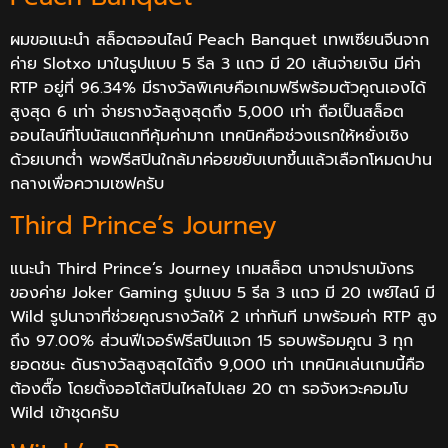
ผมขอแนะนำ สล็อตออนไลน์ Peach Banquet เทพเซียนจีนจาก
ค่าย Slotxo มาในรูปแบบ 5 รีล 3 แถว มี 20 เส้นจ่ายเงิน มีค่า
RTP อยู่ที่ 96.34% มีรางวัลพิเศษคือเกมฟรีพร้อมตัวคูณเองได้
สูงสุด 6 เท่า จ่ายรางวัลสูงสุดถึง 5,000 เท่า ถือเป็นสล็อต
ออนไลน์ที่โบนัสแตกทีคุ้มค่ามาก เทคนิคคือช่วงแรกให้หยั่งเชิง
ด้วยเบทต่ำ พอฟรีสปินใกล้มาค่อยขยับเบทขึ้นแล้วเลือกโหมดปาน
กลางเพื่อความเซฟครับ
Third Prince’s Journey
แนะนำ Third Prince’s Journey เกมสล็อต นาจาปราบมังกร
ของค่าย Joker Gaming รูปแบบ 5 รีล 3 แถว มี 20 เพย์ไลน์ มี
Wild รูปนาจาที่ช่วยคูณรางวัลให้ 2 เท่าทันที มาพร้อมค่า RTP สูง
ถึง 97.00% ส่วนฟีเจอร์ฟรีสปินแจก 15 รอบพร้อมคูณ 3 ทุก
ยอดชนะ ดันรางวัลสูงสุดได้ถึง 9,000 เท่า เทคนิคเล่นเกมนี้คือ
ต้องตื๊อ โดยตั้งออโต้สปินไหลไปเลย 20 ตา รอจังหวะคอมโบ
Wild เข้าชุดครับ