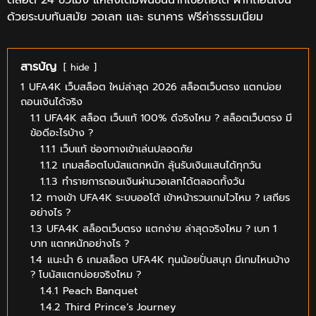
ด้วยระบบทันสมัย วอเลท และ ธนาคาร ฟรีค่าธรรมเนียม
สารบัญ
hide
1
UFA4K เว็บสล็อต ใหม่ล่าสุด 2026 สล็อตเว็บตรง แตกบ่อย
ถอนเงินได้จริง
1.1
UFA4K สล็อต เว็บแท้ 100% ดีจริงไหม ? สล็อตเว็บตรง มี
ข้อดีอะไรบ้าง ?
1.1.1
เว็บแท้ ช่องทางเข้าเล่นปลอดภัย
1.1.2
เกมสล็อตโบนัสแตกหนัก ลุ้นรับเงินแสนได้ทุกวัน
1.1.3
ทำรายการถอนเงินผ่านวอเลทได้ตลอดทั้งวัน
1.2
ทางเข้า UFA4K ระบบออโต้ เข้าหน้ารวมเกมไวไหม ? เสถียร
อย่างไร ?
1.3
UFA4K สล็อตเว็บตรง แตกง่าย ล่าสุดจริงไหม ? เบท 1
บาท แตกหนักอย่างไร ?
1.4
แนะนำ 6 เกมสล็อต UFA4K ทุนน้อยปั่นสนุก มีเกมไหนบ้าง
? โบนัสแตกบ่อยจริงไหม ?
1.4.1
Peach Banquet
1.4.2
Third Prince’s Journey