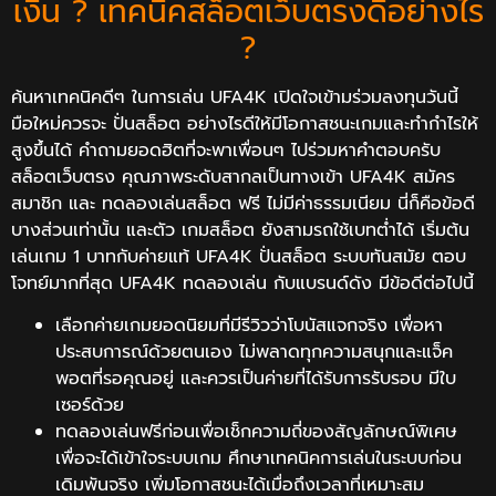
เงิน ? เทคนิคสล็อตเว็บตรงดีอย่างไร
?
ค้นหาเทคนิคดีๆ ในการเล่น UFA4K เปิดใจเข้ามร่วมลงทุนวันนี้
มือใหม่ควรจะ ปั่นสล็อต อย่างไรดีให้มีโอกาสชนะเกมและทำกำไรให้
สูงขึ้นได้ คำถามยอดฮิตที่จะพาเพื่อนๆ ไปร่วมหาคำตอบครับ
สล็อตเว็บตรง คุณภาพระดับสากลเป็นทางเข้า UFA4K สมัคร
สมาชิก และ ทดลองเล่นสล็อต ฟรี ไม่มีค่าธรรมเนียม นี่ก็คือข้อดี
บางส่วนเท่านั้น และตัว เกมสล็อต ยังสามรถใช้เบทต่ำได้ เริ่มต้น
เล่นเกม 1 บาทกับค่ายแท้ UFA4K ปั่นสล็อต ระบบทันสมัย ตอบ
โจทย์มากที่สุด UFA4K ทดลองเล่น กับแบรนด์ดัง มีข้อดีต่อไปนี้
เลือกค่ายเกมยอดนิยมที่มีรีวิวว่าโบนัสแจกจริง เพื่อหา
ประสบการณ์ด้วยตนเอง ไม่พลาดทุกความสนุกและแจ็ค
พอตที่รอคุณอยู่ และควรเป็นค่ายที่ได้รับการรับรอบ มีใบ
เซอร์ด้วย
ทดลองเล่นฟรีก่อนเพื่อเช็กความถี่ของสัญลักษณ์พิเศษ
เพื่อจะได้เข้าใจระบบเกม ศึกษาเทคนิคการเล่นในระบบก่อน
เดิมพันจริง เพิ่มโอกาสชนะได้เมื่อถึงเวลาที่เหมาะสม