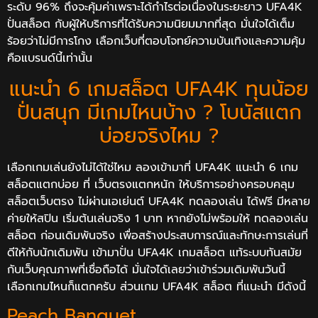
ระดับ 96% ถึงจะคุ้มค่าเพราะได้กำไรต่อเนื่องในระยะยาว UFA4K
ปั่นสล็อต กับผู้ให้บริการที่ได้รับความนิยมมากที่สุด มั่นใจได้เต็ม
ร้อยว่าไม่มีการโกง เลือกเว็บที่ตอบโจทย์ความบันเทิงและความคุ้ม
คือแบรนด์นี้เท่านั้น
แนะนำ 6 เกมสล็อต UFA4K ทุนน้อย
ปั่นสนุก มีเกมไหนบ้าง ? โบนัสแตก
บ่อยจริงไหม ?
เลือกเกมเล่นยังไม่ได้ใช่ไหม ลองเข้ามาที่ UFA4K แนะนำ 6 เกม
สล็อตแตกบ่อย ที่ เว็บตรงแตกหนัก ให้บริการอย่างครอบคลุม
สล็อตเว็บตรง ไม่ผ่านเอเย่นต์ UFA4K ทดลองเล่น ได้ฟรี มีหลาย
ค่ายให้สปิน เริ่มต้นเล่นจริง 1 บาท หากยังไม่พร้อมให้ ทดลองเล่น
สล็อต ก่อนเดิมพันจริง เพื่อสร้างประสบการณ์และทักษะการเล่นที่
ดีให้กับนักเดิมพัน เข้ามาปั่น UFA4K เกมสล็อต แท้ระบบทันสมัย
กับเว็บคุณภาพที่เชื่อถือได้ มั่นใจได้เลยว่าเข้าร่วมเดิมพันวันนี้
เลือกเกมไหนก็แตกครับ ส่วนเกม UFA4K สล็อต ที่แนะนำ มีดังนี้
Peach Banquet