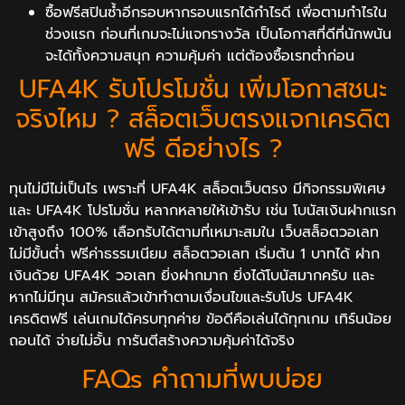
ซื้อฟรีสปินซ้ำอีกรอบหากรอบแรกได้กำไรดี เพื่อตามกำไรใน
ช่วงแรก ก่อนที่เกมจะไม่แจกรางวัล เป็นโอกาสที่ดีที่นักพนัน
จะได้ทั้งความสนุก ความคุ้มค่า แต่ต้องซื้อเรทต่ำก่อน
UFA4K รับโปรโมชั่น เพิ่มโอกาสชนะ
จริงไหม ? สล็อตเว็บตรงแจกเครดิต
ฟรี ดีอย่างไร ?
ทุนไม่มีไม่เป็นไร เพราะที่ UFA4K สล็อตเว็บตรง มีกิจกรรมพิเศษ
และ UFA4K โปรโมชั่น หลากหลายให้เข้ารับ เช่น โบนัสเงินฝากแรก
เข้าสูงถึง 100% เลือกรับได้ตามที่เหมาะสมใน เว็บสล็อตวอเลท
ไม่มีขั้นต่ำ ฟรีค่าธรรมเนียม สล็อตวอเลท เริ่มต้น 1 บาทได้ ฝาก
เงินด้วย UFA4K วอเลท ยิ่งฝากมาก ยิ่งได้โบนัสมากครับ และ
หากไม่มีทุน สมัครแล้วเข้าทำตามเงื่อนไขและรับโปร UFA4K
เครดิตฟรี เล่นเกมได้ครบทุกค่าย ข้อดีคือเล่นได้ทุกเกม เทิร์นน้อย
ถอนได้ จ่ายไม่อั้น การันตีสร้างความคุ้มค่าได้จริง
FAQs คำถามที่พบบ่อย