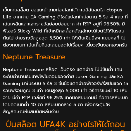
เว็บเกมสล็อต ขอแนะนำเกมท่องโลกใต้ทะเลสีสันสดใส ctopus
Life จากค่าย EA Gaming ดีไซน์แปลกใหม่ขนาด 5 รีล 4 แถว ที่
เล่นเพลินและแจกรางวัลย่อยบ่อยมาก ค่า RTP อยู่ที่ 96.50% มี
ฟีเจอร์ Sticky Wild ที่เจ้าหมึกจะล็อคสัญลักษณ์ไวด์ไว้ให้ในรอบ
ถัดไป จ่ายรางวัลสูงสุด 3,500 เท่า ให้เดินเงินนิ่งๆ แบบคงที่ ไม่
ต้องทบเบท เน้นเก็บกินสะสมยอดไปเรื่อยๆ เดี๋ยวเงินงอกเองครับ
Neptune Treasure
Neptune Treasure สล็อต เว็บตรง แตกง่าย ไม่มีขั้นต่ำ เกม
ระดับตำนานธีมเทพโพไซดอนของค่าย Joker Gaming และ EA
Gaming มาในระบบ 5 รีล 3 ขึ้นชื่อแตกง่ายฟีเจอร์ฟรีสปินแจก 15
รอบพร้อมคูณ 3 เท่า เงินสูงสุด 5,000 เท่า วิธีการชนะมี 10 เส้น
จ่าย มีค่า RTP เฉลี่ยที่ 96.25% เทคนิคสยบเกมนี้ คือการสลับเบท
โดยกดเบทต่ำ 10 ตา สลับเบทกลาง 5 ตา เพื่อกระตุ้นให้
สัญลักษณ์หีบสมบัติหล่นง่าย
ปั่นสล็อต UFA4K อย่างไรให้ได้ถอน