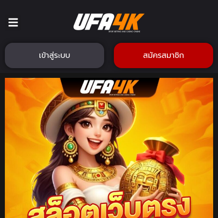
เข้าสู่ระบบ
สมัครสมาชิก