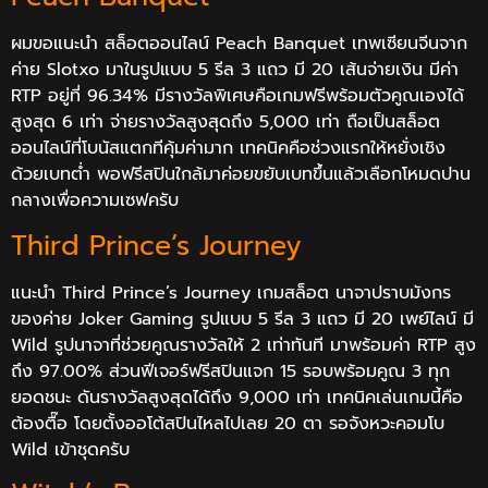
ผมขอแนะนำ สล็อตออนไลน์ Peach Banquet เทพเซียนจีนจาก
ค่าย Slotxo มาในรูปแบบ 5 รีล 3 แถว มี 20 เส้นจ่ายเงิน มีค่า
RTP อยู่ที่ 96.34% มีรางวัลพิเศษคือเกมฟรีพร้อมตัวคูณเองได้
สูงสุด 6 เท่า จ่ายรางวัลสูงสุดถึง 5,000 เท่า ถือเป็นสล็อต
ออนไลน์ที่โบนัสแตกทีคุ้มค่ามาก เทคนิคคือช่วงแรกให้หยั่งเชิง
ด้วยเบทต่ำ พอฟรีสปินใกล้มาค่อยขยับเบทขึ้นแล้วเลือกโหมดปาน
กลางเพื่อความเซฟครับ
Third Prince’s Journey
แนะนำ Third Prince’s Journey เกมสล็อต นาจาปราบมังกร
ของค่าย Joker Gaming รูปแบบ 5 รีล 3 แถว มี 20 เพย์ไลน์ มี
Wild รูปนาจาที่ช่วยคูณรางวัลให้ 2 เท่าทันที มาพร้อมค่า RTP สูง
ถึง 97.00% ส่วนฟีเจอร์ฟรีสปินแจก 15 รอบพร้อมคูณ 3 ทุก
ยอดชนะ ดันรางวัลสูงสุดได้ถึง 9,000 เท่า เทคนิคเล่นเกมนี้คือ
ต้องตื๊อ โดยตั้งออโต้สปินไหลไปเลย 20 ตา รอจังหวะคอมโบ
Wild เข้าชุดครับ