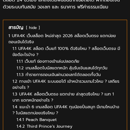
ด้วยระบบทันสมัย วอเลท และ ธนาคาร ฟรีค่าธรรมเนียม
สารบัญ
hide
1
UFA4K เว็บสล็อต ใหม่ล่าสุด 2026 สล็อตเว็บตรง แตกบ่อย
ถอนเงินได้จริง
1.1
UFA4K สล็อต เว็บแท้ 100% ดีจริงไหม ? สล็อตเว็บตรง มี
ข้อดีอะไรบ้าง ?
1.1.1
เว็บแท้ ช่องทางเข้าเล่นปลอดภัย
1.1.2
เกมสล็อตโบนัสแตกหนัก ลุ้นรับเงินแสนได้ทุกวัน
1.1.3
ทำรายการถอนเงินผ่านวอเลทได้ตลอดทั้งวัน
1.2
ทางเข้า UFA4K ระบบออโต้ เข้าหน้ารวมเกมไวไหม ? เสถียร
อย่างไร ?
1.3
UFA4K สล็อตเว็บตรง แตกง่าย ล่าสุดจริงไหม ? เบท 1
บาท แตกหนักอย่างไร ?
1.4
แนะนำ 6 เกมสล็อต UFA4K ทุนน้อยปั่นสนุก มีเกมไหนบ้าง
? โบนัสแตกบ่อยจริงไหม ?
1.4.1
Peach Banquet
1.4.2
Third Prince’s Journey