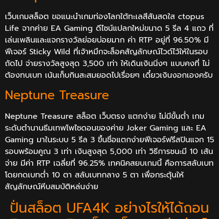
เว็บเกมสล็อต ขอแนะนำเกมท่องโลกใต้ทะเลสีสันสดใส ctopus
Life จากค่าย EA Gaming ดีไซน์แปลกใหม่ขนาด 5 รีล 4 แถว ที่
เล่นเพลินและแจกรางวัลย่อยบ่อยมาก ค่า RTP อยู่ที่ 96.50% มี
ฟีเจอร์ Sticky Wild ที่เจ้าหมึกจะล็อคสัญลักษณ์ไวด์ไว้ให้ในรอบ
ถัดไป จ่ายรางวัลสูงสุด 3,500 เท่า ให้เดินเงินนิ่งๆ แบบคงที่ ไม่
ต้องทบเบท เน้นเก็บกินสะสมยอดไปเรื่อยๆ เดี๋ยวเงินงอกเองครับ
Neptune Treasure
Neptune Treasure สล็อต เว็บตรง แตกง่าย ไม่มีขั้นต่ำ เกม
ระดับตำนานธีมเทพโพไซดอนของค่าย Joker Gaming และ EA
Gaming มาในระบบ 5 รีล 3 ขึ้นชื่อแตกง่ายฟีเจอร์ฟรีสปินแจก 15
รอบพร้อมคูณ 3 เท่า เงินสูงสุด 5,000 เท่า วิธีการชนะมี 10 เส้น
จ่าย มีค่า RTP เฉลี่ยที่ 96.25% เทคนิคสยบเกมนี้ คือการสลับเบท
โดยกดเบทต่ำ 10 ตา สลับเบทกลาง 5 ตา เพื่อกระตุ้นให้
สัญลักษณ์หีบสมบัติหล่นง่าย
ปั่นสล็อต UFA4K อย่างไรให้ได้ถอน