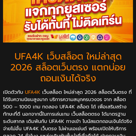
UFA4K เว็บสล็อต ใหม่ล่าสุด
2026 สล็อตเว็บตรง แตกบ่อย
ถอนเงินได้จริง
เปิดตัวกับ
UFA4K
เว็บสล็อต ใหม่ล่าสุด 2026 สล็อตเว็บตรง ที่
ได้รับความนิยมสูงมาก บริการความสนุกครบวงจร จาก สล็อต
500 – 1000 เกม ทดลอง UFA4K สล็อต ได้ เพื่อเสริมสร้าง
ทักษะที่ดี นอกจากนี้ในการเล่นเกม เว็บสล็อตตรง ได้มาตรฐาน
ระดับสากล เดิมพันกับ UFA4K ทางเข้า โบนัสแตกถอนเงินได้จริง
จ่ายไม่อั้น UFA4K เว็บตรง ไม่ผ่านเอเย่นต์ พร้อมเปิดให้บริการ
ตลอด 24 ชั่วโมง แหล่งเดิมพันชั้นนำที่เชื่อถือได้ ฝากถอนเงิน