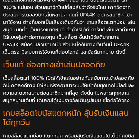
100% แน่นอน ส่วนสมาชิกใหม่ที่สงสัยว่าดีจริงไหม หากวัดจาก
ประสบการณ์ของนักเล่นหลายๆ คนที่ UFA4K สมัครสมาชิก เข้า
มาใช้งาน ต่างก็บอกเป็นเสียงเดียวกันว่า เกมสล็อตแตกบ่อย เล่น
สนุก เบทต่ำ เว็บตรงแตกหนัก ทำกำไรได้ดี การันตีเล่นแล้วทำเงิน
ได้แบบคุ้มค่าต่อการลงทุน เว็บสล็อต ชั้นนำมีข้อดีมากมาย
UFA4K สมัคร แล้วเข้ามาเป็นส่วนหนึ่งกับทางเว็บวันนี้ UFA4K
เว็บตรง มีระบบการใช้งานที่ตอบโจทย์ และข้อดีมากมาย ดังนี้
เว็บแท้ ช่องทางเข้าเล่นปลอดภัย
เว็บสล็อตแท้ 100% เปิดให้เข้าเล่นอย่างทันสมัยทางเข้าปลอดภัย
อัปเดตลิงก์ทางเข้าใหม่เพื่อพัฒนาระบบให้เข้ากับยุคเทคโนโลยีและ
ความสะดวกสบายต่อสมาชิกมากที่สุด ดังนั้น ไม่พลาดทุกความ
สนุกสนานเต็มที่ เดิมพันได้เงินรางวัลเต็มรูปแบบ เชื่อถือได้จริง
เกมสล็อตโบนัสแตกหนัก ลุ้นรับเงินแสน
ได้ทุกวัน
เกมสล็อตแตกบ่อย แตกหนัก พร้อมลุ้นรับเงินแสนได้เต็มทุกบบิล