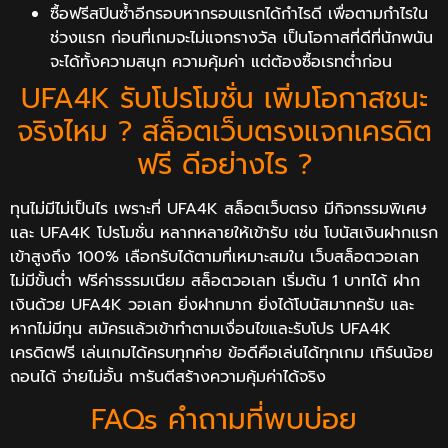
ซื้อฟรีสปินซ้ำอีกรอบหากรอบแรกได้กำไรดี เพื่อตามกำไรใน
ช่วงแรก ก่อนที่เกมจะไม่แจกรางวัล เป็นโอกาสที่ดีที่นักพนัน
จะได้ทั้งความสนุก ความคุ้มค่า แต่ต้องซื้อเรทต่ำก่อน
UFA4K รับโปรโมชั่น เพิ่มโอกาสชนะ
จริงไหม ? สล็อตเว็บตรงแจกเครดิต
ฟรี ดีอย่างไร ?
ทุนไม่มีไม่เป็นไร เพราะที่ UFA4K สล็อตเว็บตรง มีกิจกรรมพิเศษ
และ UFA4K โปรโมชั่น หลากหลายให้เข้ารับ เช่น โบนัสเงินฝากแรก
เข้าสูงถึง 100% เลือกรับได้ตามที่เหมาะสมใน เว็บสล็อตวอเลท
ไม่มีขั้นต่ำ ฟรีค่าธรรมเนียม สล็อตวอเลท เริ่มต้น 1 บาทได้ ฝาก
เงินด้วย UFA4K วอเลท ยิ่งฝากมาก ยิ่งได้โบนัสมากครับ และ
หากไม่มีทุน สมัครแล้วเข้าทำตามเงื่อนไขและรับโปร UFA4K
เครดิตฟรี เล่นเกมได้ครบทุกค่าย ข้อดีคือเล่นได้ทุกเกม เทิร์นน้อย
ถอนได้ จ่ายไม่อั้น การันตีสร้างความคุ้มค่าได้จริง
FAQs คำถามที่พบบ่อย