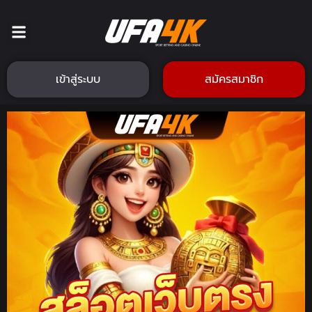
เข้าสู่ระบบ
สมัครสมาชิก