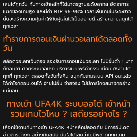
เล่นได้ทุกวัน กับทางเข้าหลักที่ได้มาตรฐานระดับสากล อัตราการ
แตกของเกมสูง และมีค่า RTP 96-98% เวลาเล่นเกมในระยะยาว
นั้นจะสร้างความคุ้มค่าให้กับผู้เล่นได้เป็นอย่างดี สร้างความสนุกได้
ทุกเวลา
ทำรายการถอนเงินผ่านวอเลทได้ตลอดทั้ง
วัน
สล็อตวอเลทเว็บตรง รองรับการถอนเงินวอเลท ไม่มีขั้นต่ำ 1 บาท
ก็ถอนได้ ด้วยระบบวอเลท บริการแบบฟรีค่าธรรมเนียม ใช้งานได้
ทุกที่ ทุกเวลา ตลอดทั้งวันทั้งคืน สนุกกับเกมระบบ API ชนะแล้ว
ได้กำไรก็ถอนเงินได้ จ่ายไม่อั้น จ่ายจริง ไม่มีการโกงสมาชิกอย่าง
แน่นอน
ทางเข้า UFA4K ระบบออโต้ เข้าหน้า
รวมเกมไวไหม ? เสถียรอย่างไร ?
เลือกใช้งานกับทางเข้า UFA4K หน้าหลักปลอดภัย มีการอัปเดต
ข่าวสารต่างๆ อย่างทันสมัย มั่นใจได้เลยว่าไม่มีพลาดทุกความ