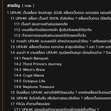
สารบัญ
hide
1
UFA4K เว็บสล็อต ใหม่ล่าสุด 2026 สล็อตเว็บตรง แตกบ่อย ถอนเงิน
1.1
UFA4K สล็อต เว็บแท้ 100% ดีจริงไหม ? สล็อตเว็บตรง มีข้อดีอ
1.1.1
เว็บแท้ ช่องทางเข้าเล่นปลอดภัย
1.1.2
เกมสล็อตโบนัสแตกหนัก ลุ้นรับเงินแสนได้ทุกวัน
1.1.3
ทำรายการถอนเงินผ่านวอเลทได้ตลอดทั้งวัน
1.2
ทางเข้า UFA4K ระบบออโต้ เข้าหน้ารวมเกมไวไหม ? เสถียรอย่าง
1.3
UFA4K สล็อตเว็บตรง แตกง่าย ล่าสุดจริงไหม ? เบท 1 บาท แต
1.4
แนะนำ 6 เกมสล็อต UFA4K ทุนน้อยปั่นสนุก มีเกมไหนบ้าง ? โบ
1.4.1
Peach Banquet
1.4.2
Third Prince’s Journey
1.4.3
Witch’s Brew
1.4.4
Crypt Mania
1.4.5
Octopus Life
1.4.6
Neptune Treasure
1.5
ปั่นสล็อต UFA4K อย่างไรให้ได้ถอนเงิน ? เทคนิคสล็อตเว็บตรงด
1.6
UFA4K รับโปรโมชั่น เพิ่มโอกาสชนะจริงไหม ? สล็อตเว็บตรงแจกเ
1.7
FAQs คำถามที่พบบ่อย
1.7.1
UFA4K ถอนเงินเข้าทรูวอเลทโดนหักเปอร์เซ็นต์ไหม ?