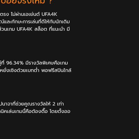
บ่อยจริงไหม ?
บตรง ไม่ผ่านเอเย่นต์ UFA4K
และทักษะการเล่นที่ดีให้กับนักเดิม
บ ส่วนเกม UFA4K สล็อต ที่แนะนำ มี
ที่ 96.34% มีรางวัลพิเศษคือเกม
หยั่งเชิงด้วยเบทต่ำ พอฟรีสปินใกล้
จาที่ช่วยคูณรางวัลให้ 2 เท่า
คเล่นเกมนี้คือต้องตื๊อ โดยตั้งออ