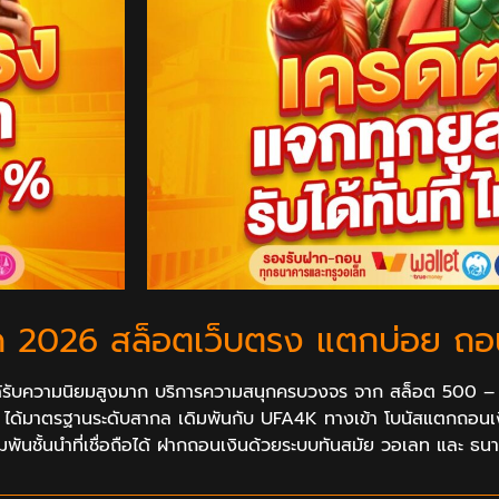
ุด 2026 สล็อตเว็บตรง แตกบ่อย ถอน
ี่ได้รับความนิยมสูงมาก บริการความสนุกครบวงจร จาก สล็อต 50
ตรง ได้มาตรฐานระดับสากล เดิมพันกับ UFA4K ทางเข้า โบนัสแตกถอนเงิ
มพันชั้นนำที่เชื่อถือได้ ฝากถอนเงินด้วยระบบทันสมัย วอเลท และ ธน