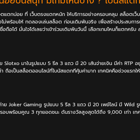
อยปั่นสนุก มีเกมไหนบ้าง ? โบนัสแตก
็อตแตกบ่อย ที่ เว็บตรงแตกหนัก ให้บริการอย่างครอบคลุม สล็อตเว็
งไม่พร้อมให้ ทดลองเล่นสล็อต ก่อนเดิมพันจริง เพื่อสร้างประสบการณ์
่อถือได้ มั่นใจได้เลยว่าเข้าร่วมเดิมพันวันนี้ เลือกเกมไหนก็แตกครั
txo มาในรูปแบบ 5 รีล 3 แถว มี 20 เส้นจ่ายเงิน มีค่า RTP อยู่
่า ถือเป็นสล็อตออนไลน์ที่โบนัสแตกทีคุ้มค่ามาก เทคนิคคือช่วงแรกให้
 Joker Gaming รูปแบบ 5 รีล 3 แถว มี 20 เพย์ไลน์ มี Wild รูปนา
รอบพร้อมคูณ 3 ทุกยอดชนะ ดันรางวัลสูงสุดได้ถึง 9,000 เท่า เทคนิ