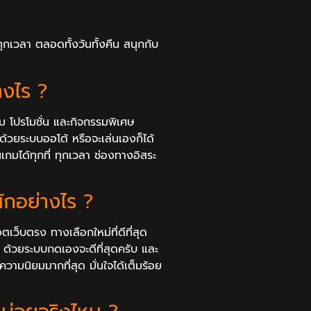
กเวลา ตลอดทั้งวันทั้งคืน สนุกกับ
างไร ?
ม โปรโมชั่น และกิจกรรมพิเศษ
ด้วยระบบออโต้ หรือจะเล่นเองก็ได้
กมได้ทุกที่ ทุกเวลา ช่องทางอิสระ
ักอย่างไร ?
ว็บตรง ทางเลือกใหม่ที่ดีที่สุด
 ด้วยระบบกดเองจะดีที่สุดครับ และ
ความนิยมมากที่สุด มั่นใจได้เต็มร้อย