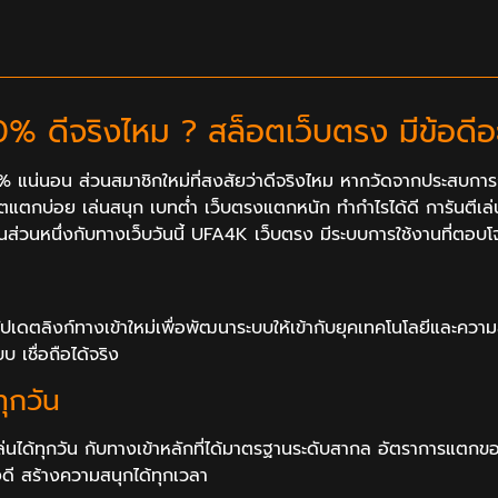
% ดีจริงไหม ? สล็อตเว็บตรง มีข้อดีอะ
100% แน่นอน ส่วนสมาชิกใหม่ที่สงสัยว่าดีจริงไหม หากวัดจากประสบ
อตแตกบ่อย เล่นสนุก เบทต่ำ เว็บตรงแตกหนัก ทำกำไรได้ดี การันตีเล่น
นส่วนหนึ่งกับทางเว็บวันนี้ UFA4K เว็บตรง มีระบบการใช้งานที่ตอบโจ
ัปเดตลิงก์ทางเข้าใหม่เพื่อพัฒนาระบบให้เข้ากับยุคเทคโนโลยีและคว
 เชื่อถือได้จริง
ุกวัน
ล่นได้ทุกวัน กับทางเข้าหลักที่ได้มาตรฐานระดับสากล อัตราการแต
างดี สร้างความสนุกได้ทุกเวลา