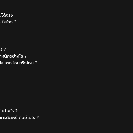
ได้จริง
ะไรบ้าง ?
ไร ?
กหนักอย่างไร ?
นัสแตกบ่อยจริงไหม ?
ีอย่างไร ?
ครดิตฟรี ดีอย่างไร ?