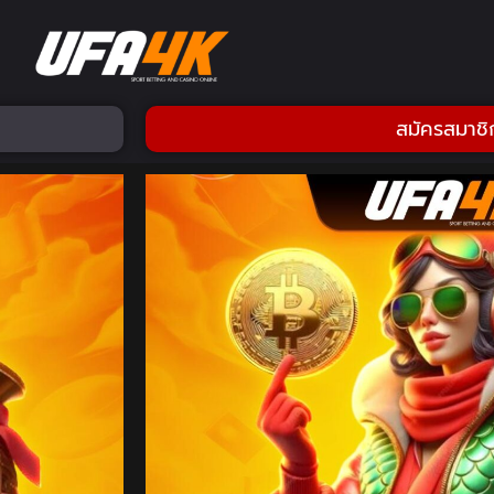
สมัครสมาชิ