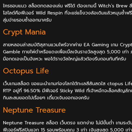
ใครชอบแนว สล็อตทดลองเล่น ฟรีได้ ต้องเกมนี้ Witch’s Brew ลึ
ไฮไลต์คือฟีเจอร์ Wild Respin ที่จะแช่แข็งวงล้อเดิมแล้วหมุนซ้ำฟ
สุ่มจ่ายรอบซ้ำออกมาครับ
Crypt Mania
สายหลอนล่าสมบัติสุสานแวมไพร์จากค่าย EA Gaming เกม Crypt Ma
Gamble ทายไพ่ดำหรือแดงเพื่อเบิ้ลเงินรางวัลสูงสุด 5,000 เท่า ภ
มือกดเองเป็นจังหวะ พอได้รางวัลใหญ่แล้วต้องรีบถอนทันทีครับ
Octopus Life
เว็บเกมสล็อต ขอแนะนำเกมท่องโลกใต้ทะเลสีสันสดใส ctopus Life
RTP อยู่ที่ 96.50% มีฟีเจอร์ Sticky Wild ที่เจ้าหมึกจะล็อคสัญลัก
กินสะสมยอดไปเรื่อยๆ เดี๋ยวเงินงอกเองครับ
Neptune Treasure
Neptune Treasure สล็อต เว็บตรง แตกง่าย ไม่มีขั้นต่ำ เกมระ
ฟีเจอร์ฟรีสปินแจก 15 รอบพร้อมคูณ 3 เท่า เงินสูงสุด 5,000 เท่า