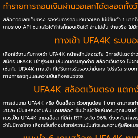
ทำรายการถอนเงินผ่านวอเลทได้ตลอดทั้งว
สล็อตวอเลทเว็บตรง รองรับการถอนเงินวอเลท ไม่มีขั้นต่ำ 1 บาทก็ถ
เกมระบบ API ชนะแล้วได้กำไรก็ถอนเงินได้ จ่ายไม่อั้น จ่ายจริง ไม
ทางเข้า UFA4K ระบบออโ
เลือกใช้งานกับทางเข้า UFA4K หน้าหลักปลอดภัย มีการอัปเดตข่าวส
สมัคร UFA4K เข้าสู่ระบบ เล่นเกมครบทุกค่าย สล็อตเว็บตรง ไม่ผ่าน
เช่นกัน UFA4K ทางเข้า ที่ได้รับการรับรองว่ามั่นคง โปร่งใส ระบ
ทางการลงทุนและความบันเทิงครบวงจร
UFA4K สล็อตเว็บตรง แตกง่า
การเล่นเกม UFA4K หรือ ปั่นสล็อต ด้วยทุนน้อย 1 บาท สามารถทำให
2026 เป็นแหล่งเดิมพัน เกมสล็อต ชั้นนำเปิดให้เล่นครบทุกแบรนด
ควรเป็น UFA4K เกมสล็อต ที่มีค่า RTP ระดับ 96% ถึงจะคุ้มค่าเพราะไ
ว่าไม่มีการโกง เลือกเว็บที่ตอบโจทย์ความบันเทิงและความคุ้มคือแบรนด