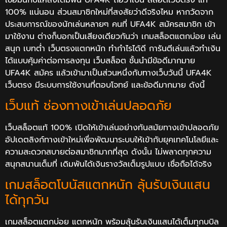
100% แน่นอน ส่วนสมาชิกใหม่ที่สงสัยว่าดีจริงไหม หากวัดจาก
ประสบการณ์ของนักเล่นหลายๆ คนที่ UFA4K สมัครสมาชิก เข้า
มาใช้งาน ต่างก็บอกเป็นเสียงเดียวกันว่า เกมสล็อตแตกบ่อย เล่น
สนุก เบทต่ำ เว็บตรงแตกหนัก ทำกำไรได้ดี การันตีเล่นแล้วทำเงิน
ได้แบบคุ้มค่าต่อการลงทุน เว็บสล็อต ชั้นนำมีข้อดีมากมาย
UFA4K สมัคร แล้วเข้ามาเป็นส่วนหนึ่งกับทางเว็บวันนี้ UFA4K
เว็บตรง มีระบบการใช้งานที่ตอบโจทย์ และข้อดีมากมาย ดังนี้
เว็บแท้ ช่องทางเข้าเล่นปลอดภัย
เว็บสล็อตแท้ 100% เปิดให้เข้าเล่นอย่างทันสมัยทางเข้าปลอดภัย
อัปเดตลิงก์ทางเข้าใหม่เพื่อพัฒนาระบบให้เข้ากับยุคเทคโนโลยีและ
ความสะดวกสบายต่อสมาชิกมากที่สุด ดังนั้น ไม่พลาดทุกความ
สนุกสนานเต็มที่ เดิมพันได้เงินรางวัลเต็มรูปแบบ เชื่อถือได้จริง
เกมสล็อตโบนัสแตกหนัก ลุ้นรับเงินแสน
ได้ทุกวัน
เกมสล็อตแตกบ่อย แตกหนัก พร้อมลุ้นรับเงินแสนได้เต็มทุกบบิล