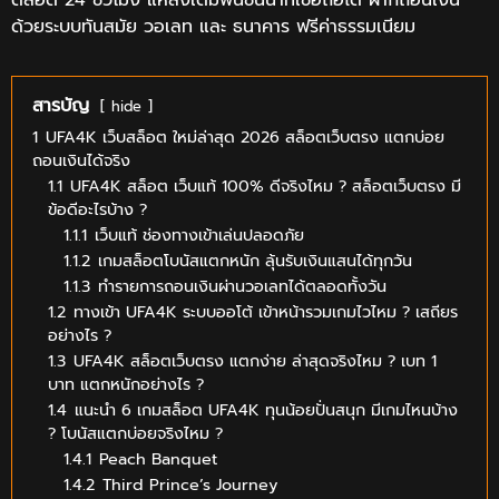
ด้วยระบบทันสมัย วอเลท และ ธนาคาร ฟรีค่าธรรมเนียม
สารบัญ
hide
1
UFA4K เว็บสล็อต ใหม่ล่าสุด 2026 สล็อตเว็บตรง แตกบ่อย
ถอนเงินได้จริง
1.1
UFA4K สล็อต เว็บแท้ 100% ดีจริงไหม ? สล็อตเว็บตรง มี
ข้อดีอะไรบ้าง ?
1.1.1
เว็บแท้ ช่องทางเข้าเล่นปลอดภัย
1.1.2
เกมสล็อตโบนัสแตกหนัก ลุ้นรับเงินแสนได้ทุกวัน
1.1.3
ทำรายการถอนเงินผ่านวอเลทได้ตลอดทั้งวัน
1.2
ทางเข้า UFA4K ระบบออโต้ เข้าหน้ารวมเกมไวไหม ? เสถียร
อย่างไร ?
1.3
UFA4K สล็อตเว็บตรง แตกง่าย ล่าสุดจริงไหม ? เบท 1
บาท แตกหนักอย่างไร ?
1.4
แนะนำ 6 เกมสล็อต UFA4K ทุนน้อยปั่นสนุก มีเกมไหนบ้าง
? โบนัสแตกบ่อยจริงไหม ?
1.4.1
Peach Banquet
1.4.2
Third Prince’s Journey