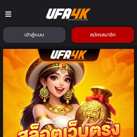
เข้าสู่ระบบ
สมัครสมาชิก