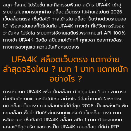
สนุก ทั้งเกม โปรโมชั่น และกิจกรรมพิเศษ สมัคร UFA4K เข้าสู่
ระบบ เล่นเกมครบทุกค่าย สล็อตเว็บตรง ไม่ผ่านเอเย่นต์ 2026
เว็บสล็อตตรง เชื่อถือได้ ทางเข้าเล่น สล็อต ปั่นง่ายด้วยระบบออ
โต้ หรือจะเล่นเองก็ได้เช่นกัน UFA4K ทางเข้า ที่ได้รับการรับรอง
ว่ามั่นคง โปร่งใส ระบบการใช้งานเสถียร์เพราะเกมแท้ API 100%
ทางเข้า UFA4K มือถือ สปินเกมได้ทุกที่ ทุกเวลา ช่องทางอิสระ
ทางการลงทุนและความบันเทิงครบวงจร
UFA4K สล็อตเว็บตรง แตกง่าย
ล่าสุดจริงไหม ? เบท 1 บาท แตกหนัก
อย่างไร ?
การเล่นเกม UFA4K หรือ ปั่นสล็อต ด้วยทุนน้อย 1 บาท สามารถ
ทำให้โบนัสเกมแตกหนักได้ไหม อย่างไร นี่คือคำถามในใจหลายๆ
คน สล็อตเว็บตรง ทางเลือกใหม่ที่ดีที่สุด 2026 เป็นแหล่งเดิมพัน
เกมสล็อต ชั้นนำเปิดให้เล่นครบทุกแบรนด์ เว็บสล็อตตรง ตาม
หลักสากล เชื่อถือได้ UFA4K สล็อต สปิน 1 บาท ด้วยระบบกด
เองจะดีที่สุดครับ และควรเป็น UFA4K เกมสล็อต ที่มีค่า RTP