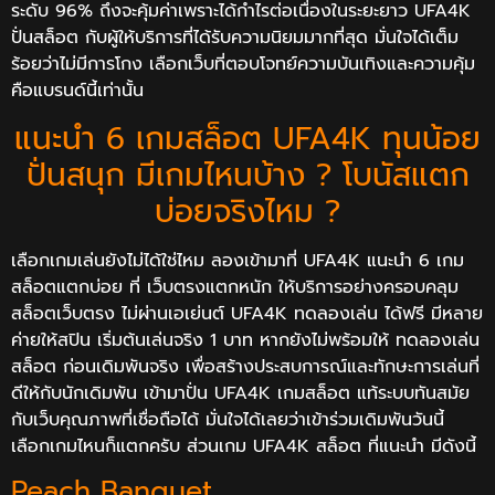
ระดับ 96% ถึงจะคุ้มค่าเพราะได้กำไรต่อเนื่องในระยะยาว UFA4K
ปั่นสล็อต กับผู้ให้บริการที่ได้รับความนิยมมากที่สุด มั่นใจได้เต็ม
ร้อยว่าไม่มีการโกง เลือกเว็บที่ตอบโจทย์ความบันเทิงและความคุ้ม
คือแบรนด์นี้เท่านั้น
แนะนำ 6 เกมสล็อต UFA4K ทุนน้อย
ปั่นสนุก มีเกมไหนบ้าง ? โบนัสแตก
บ่อยจริงไหม ?
เลือกเกมเล่นยังไม่ได้ใช่ไหม ลองเข้ามาที่ UFA4K แนะนำ 6 เกม
สล็อตแตกบ่อย ที่ เว็บตรงแตกหนัก ให้บริการอย่างครอบคลุม
สล็อตเว็บตรง ไม่ผ่านเอเย่นต์ UFA4K ทดลองเล่น ได้ฟรี มีหลาย
ค่ายให้สปิน เริ่มต้นเล่นจริง 1 บาท หากยังไม่พร้อมให้ ทดลองเล่น
สล็อต ก่อนเดิมพันจริง เพื่อสร้างประสบการณ์และทักษะการเล่นที่
ดีให้กับนักเดิมพัน เข้ามาปั่น UFA4K เกมสล็อต แท้ระบบทันสมัย
กับเว็บคุณภาพที่เชื่อถือได้ มั่นใจได้เลยว่าเข้าร่วมเดิมพันวันนี้
เลือกเกมไหนก็แตกครับ ส่วนเกม UFA4K สล็อต ที่แนะนำ มีดังนี้
Peach Banquet