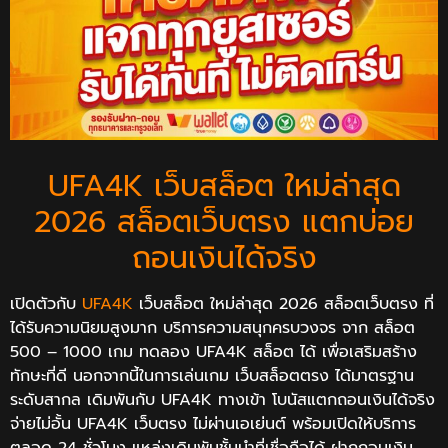
UFA4K เว็บสล็อต ใหม่ล่าสุด
2026 สล็อตเว็บตรง แตกบ่อย
ถอนเงินได้จริง
เปิดตัวกับ
UFA4K
เว็บสล็อต ใหม่ล่าสุด 2026 สล็อตเว็บตรง ที่
ได้รับความนิยมสูงมาก บริการความสนุกครบวงจร จาก สล็อต
500 – 1000 เกม ทดลอง UFA4K สล็อต ได้ เพื่อเสริมสร้าง
ทักษะที่ดี นอกจากนี้ในการเล่นเกม เว็บสล็อตตรง ได้มาตรฐาน
ระดับสากล เดิมพันกับ UFA4K ทางเข้า โบนัสแตกถอนเงินได้จริง
จ่ายไม่อั้น UFA4K เว็บตรง ไม่ผ่านเอเย่นต์ พร้อมเปิดให้บริการ
ตลอด 24 ชั่วโมง แหล่งเดิมพันชั้นนำที่เชื่อถือได้ ฝากถอนเงิน