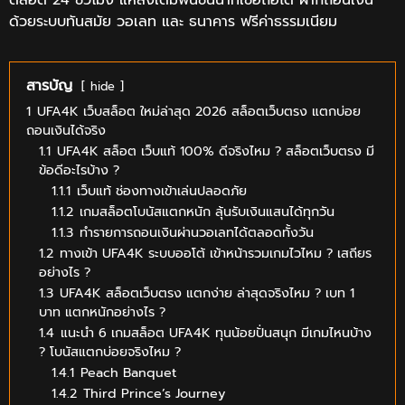
ด้วยระบบทันสมัย วอเลท และ ธนาคาร ฟรีค่าธรรมเนียม
สารบัญ
hide
1
UFA4K เว็บสล็อต ใหม่ล่าสุด 2026 สล็อตเว็บตรง แตกบ่อย
ถอนเงินได้จริง
1.1
UFA4K สล็อต เว็บแท้ 100% ดีจริงไหม ? สล็อตเว็บตรง มี
ข้อดีอะไรบ้าง ?
1.1.1
เว็บแท้ ช่องทางเข้าเล่นปลอดภัย
1.1.2
เกมสล็อตโบนัสแตกหนัก ลุ้นรับเงินแสนได้ทุกวัน
1.1.3
ทำรายการถอนเงินผ่านวอเลทได้ตลอดทั้งวัน
1.2
ทางเข้า UFA4K ระบบออโต้ เข้าหน้ารวมเกมไวไหม ? เสถียร
อย่างไร ?
1.3
UFA4K สล็อตเว็บตรง แตกง่าย ล่าสุดจริงไหม ? เบท 1
บาท แตกหนักอย่างไร ?
1.4
แนะนำ 6 เกมสล็อต UFA4K ทุนน้อยปั่นสนุก มีเกมไหนบ้าง
? โบนัสแตกบ่อยจริงไหม ?
1.4.1
Peach Banquet
1.4.2
Third Prince’s Journey