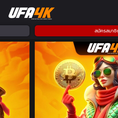
สมัครสมาชิ