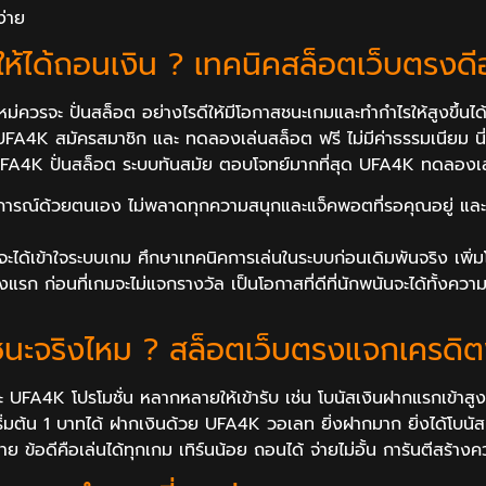
ง่าย
ห้ได้ถอนเงิน ? เทคนิคสล็อตเว็บตรงดี
หม่ควรจะ ปั่นสล็อต อย่างไรดีให้มีโอกาสชนะเกมและทำกำไรให้สูงขึ้นไ
K สมัครสมาชิก และ ทดลองเล่นสล็อต ฟรี ไม่มีค่าธรรมเนียม นี่ก็ค
 UFA4K ปั่นสล็อต ระบบทันสมัย ตอบโจทย์มากที่สุด UFA4K ทดลองเล่น
สบการณ์ด้วยตนเอง ไม่พลาดทุกความสนุกและแจ็คพอตที่รอคุณอยู่ และคว
ะได้เข้าใจระบบเกม ศึกษาเทคนิคการเล่นในระบบก่อนเดิมพันจริง เพิ่มโ
รก ก่อนที่เกมจะไม่แจกรางวัล เป็นโอกาสที่ดีที่นักพนันจะได้ทั้งความ
ชนะจริงไหม ? สล็อตเว็บตรงแจกเครดิตฟ
ะ UFA4K โปรโมชั่น หลากหลายให้เข้ารับ เช่น โบนัสเงินฝากแรกเข้าสู
ริ่มต้น 1 บาทได้ ฝากเงินด้วย UFA4K วอเลท ยิ่งฝากมาก ยิ่งได้โบนั
ข้อดีคือเล่นได้ทุกเกม เทิร์นน้อย ถอนได้ จ่ายไม่อั้น การันตีสร้างคว