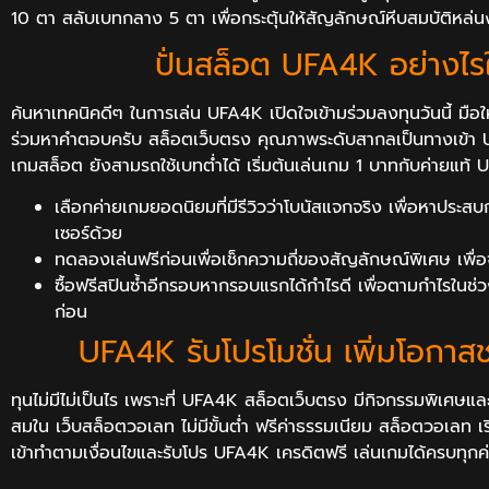
10 ตา สลับเบทกลาง 5 ตา เพื่อกระตุ้นให้สัญลักษณ์หีบสมบัติหล่น
ปั่นสล็อต UFA4K อย่างไรใ
ค้นหาเทคนิคดีๆ ในการเล่น UFA4K เปิดใจเข้ามร่วมลงทุนวันนี้ มือใ
ร่วมหาคำตอบครับ สล็อตเว็บตรง คุณภาพระดับสากลเป็นทางเข้า UFA4
เกมสล็อต ยังสามรถใช้เบทต่ำได้ เริ่มต้นเล่นเกม 1 บาทกับค่ายแท้
เลือกค่ายเกมยอดนิยมที่มีรีวิวว่าโบนัสแจกจริง เพื่อหาประ
เซอร์ด้วย
ทดลองเล่นฟรีก่อนเพื่อเช็กความถี่ของสัญลักษณ์พิเศษ เพื่อจ
ซื้อฟรีสปินซ้ำอีกรอบหากรอบแรกได้กำไรดี เพื่อตามกำไรในช่วงแ
ก่อน
UFA4K รับโปรโมชั่น เพิ่มโอกาส
ทุนไม่มีไม่เป็นไร เพราะที่ UFA4K สล็อตเว็บตรง มีกิจกรรมพิเศษแล
สมใน เว็บสล็อตวอเลท ไม่มีขั้นต่ำ ฟรีค่าธรรมเนียม สล็อตวอเลท เ
เข้าทำตามเงื่อนไขและรับโปร UFA4K เครดิตฟรี เล่นเกมได้ครบทุกค่าย 