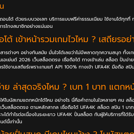
ัน
อนได้ ด้วยระบบวอเลท บริการแบบฟรีค่าธรรมเนียม ใช้งานได้ทุกที่ ทุ
่มีการโกงสมาชิกอย่างแน่นอน
ต้ เข้าหน้ารวมเกมไวไหม ? เสถียรอย่
ารต่างๆ อย่างทันสมัย มั่นใจได้เลยว่าไม่มีพลาดทุกความสนุก ทั้งเก
เอเย่นต์ 2026 เว็บสล็อตตรง เชื่อถือได้ ทางเข้าเล่น สล็อต ปั่นง่าย
บการใช้งานเสถียร์เพราะเกมแท้ API 100% ทางเข้า UFA4K มือถือ สปินเ
ย ล่าสุดจริงไหม ? เบท 1 บาท แตกหน
้โบนัสเกมแตกหนักได้ไหม อย่างไร นี่คือคำถามในใจหลายๆ คน สล็อตเ
์ เว็บสล็อตตรง ตามหลักสากล เชื่อถือได้ UFA4K สล็อต สปิน 1 บาท
ด้กำไรต่อเนื่องในระยะยาว UFA4K ปั่นสล็อต กับผู้ให้บริการที่ได้รับ
์นี้เท่านั้น