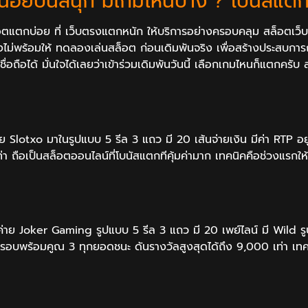
อยปั่นสนุก มีเกมไหนบ้าง ? โบนัสแตก
็อตแตกบ่อย ที่ เว็บตรงแตกหนัก ให้บริการอย่างครอบคลุม สล็อตเว็
งไม่พร้อมให้ ทดลองเล่นสล็อต ก่อนเดิมพันจริง เพื่อสร้างประสบการณ์
่อถือได้ มั่นใจได้เลยว่าเข้าร่วมเดิมพันวันนี้ เลือกเกมไหนก็แตกครั
txo มาในรูปแบบ 5 รีล 3 แถว มี 20 เส้นจ่ายเงิน มีค่า RTP อยู่
่า ถือเป็นสล็อตออนไลน์ที่โบนัสแตกทีคุ้มค่ามาก เทคนิคคือช่วงแรกให้
 Joker Gaming รูปแบบ 5 รีล 3 แถว มี 20 เพย์ไลน์ มี Wild รูปนา
รอบพร้อมคูณ 3 ทุกยอดชนะ ดันรางวัลสูงสุดได้ถึง 9,000 เท่า เทคนิ