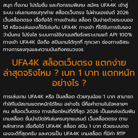
สนุก ทั้งเกม โปรโมชั่น และกิจกรรมพิเศษ สมัคร UFA4K เข้าสู่
ระบบ เล่นเกมครบทุกค่าย สล็อตเว็บตรง ไม่ผ่านเอเย่นต์ 2026
เว็บสล็อตตรง เชื่อถือได้ ทางเข้าเล่น สล็อต ปั่นง่ายด้วยระบบออ
โต้ หรือจะเล่นเองก็ได้เช่นกัน UFA4K ทางเข้า ที่ได้รับการรับรอง
ว่ามั่นคง โปร่งใส ระบบการใช้งานเสถียร์เพราะเกมแท้ API 100%
ทางเข้า UFA4K มือถือ สปินเกมได้ทุกที่ ทุกเวลา ช่องทางอิสระ
ทางการลงทุนและความบันเทิงครบวงจร
UFA4K สล็อตเว็บตรง แตกง่าย
ล่าสุดจริงไหม ? เบท 1 บาท แตกหนัก
อย่างไร ?
การเล่นเกม UFA4K หรือ ปั่นสล็อต ด้วยทุนน้อย 1 บาท สามารถ
ทำให้โบนัสเกมแตกหนักได้ไหม อย่างไร นี่คือคำถามในใจหลายๆ
คน สล็อตเว็บตรง ทางเลือกใหม่ที่ดีที่สุด 2026 เป็นแหล่งเดิมพัน
เกมสล็อต ชั้นนำเปิดให้เล่นครบทุกแบรนด์ เว็บสล็อตตรง ตาม
หลักสากล เชื่อถือได้ UFA4K สล็อต สปิน 1 บาท ด้วยระบบกด
เองจะดีที่สุดครับ และควรเป็น UFA4K เกมสล็อต ที่มีค่า RTP