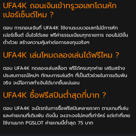
UFA4K ถอนเงินเข้าทรูวอเลทโดนหัก
เปอร์เซ็นต์ไหม ?
ตอบ การถอนเงินที่ UFA4K ใช้งานระบบวอเลทไม่มีการหัก
เปอร์เซ็นต์ มั่นใจได้เลย ฟรีค่าธรรมเนียมทุกรายการ ถอนไม่มีขั้น
ต่ำด้วย สร้างความคุ้มค่าต่อการลงทุนจริงๆ
UFA4K เล่นโหมดลองเล่นได้ฟรีไหม ?
ตอบ UFA4K ทดลองเล่นสล็อต ฟรีได้ครบทุกค่าย เสริมสร้าง
ประสบการณ์ใหม่ๆ ทักษะการเล่นดีๆ ที่เป็นตัวช่วยในการเดิมพัน
จริง จะมีโอกาสทำเงินได้มากขึ้นแน่นอน
UFA4K ซื้อฟรีสปินต่ำสุดกี่บาท ?
ตอบ UFA4K จะมีเรทในการซื้อฟรีสปินหลายราคา ตามเกมที่เล่น
และค่ายเกมที่เดิมพัน ดังนั้น จะเจาะจงไม่คงที่เท่าไหร่ แต่เท่าที่เคย
ใช้งานมาก PGSLOT ค่ายเกมนี้ต่ำสุด 75 บาท