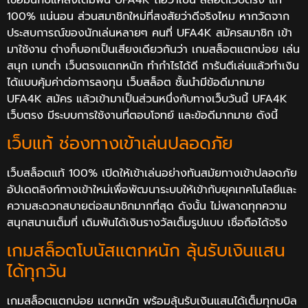
100% แน่นอน ส่วนสมาชิกใหม่ที่สงสัยว่าดีจริงไหม หากวัดจาก
ประสบการณ์ของนักเล่นหลายๆ คนที่ UFA4K สมัครสมาชิก เข้า
มาใช้งาน ต่างก็บอกเป็นเสียงเดียวกันว่า เกมสล็อตแตกบ่อย เล่น
สนุก เบทต่ำ เว็บตรงแตกหนัก ทำกำไรได้ดี การันตีเล่นแล้วทำเงิน
ได้แบบคุ้มค่าต่อการลงทุน เว็บสล็อต ชั้นนำมีข้อดีมากมาย
UFA4K สมัคร แล้วเข้ามาเป็นส่วนหนึ่งกับทางเว็บวันนี้ UFA4K
เว็บตรง มีระบบการใช้งานที่ตอบโจทย์ และข้อดีมากมาย ดังนี้
เว็บแท้ ช่องทางเข้าเล่นปลอดภัย
เว็บสล็อตแท้ 100% เปิดให้เข้าเล่นอย่างทันสมัยทางเข้าปลอดภัย
อัปเดตลิงก์ทางเข้าใหม่เพื่อพัฒนาระบบให้เข้ากับยุคเทคโนโลยีและ
ความสะดวกสบายต่อสมาชิกมากที่สุด ดังนั้น ไม่พลาดทุกความ
สนุกสนานเต็มที่ เดิมพันได้เงินรางวัลเต็มรูปแบบ เชื่อถือได้จริง
เกมสล็อตโบนัสแตกหนัก ลุ้นรับเงินแสน
ได้ทุกวัน
เกมสล็อตแตกบ่อย แตกหนัก พร้อมลุ้นรับเงินแสนได้เต็มทุกบบิล