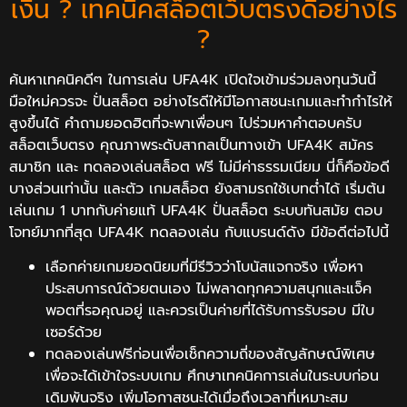
เงิน ? เทคนิคสล็อตเว็บตรงดีอย่างไร
?
ค้นหาเทคนิคดีๆ ในการเล่น UFA4K เปิดใจเข้ามร่วมลงทุนวันนี้
มือใหม่ควรจะ ปั่นสล็อต อย่างไรดีให้มีโอกาสชนะเกมและทำกำไรให้
สูงขึ้นได้ คำถามยอดฮิตที่จะพาเพื่อนๆ ไปร่วมหาคำตอบครับ
สล็อตเว็บตรง คุณภาพระดับสากลเป็นทางเข้า UFA4K สมัคร
สมาชิก และ ทดลองเล่นสล็อต ฟรี ไม่มีค่าธรรมเนียม นี่ก็คือข้อดี
บางส่วนเท่านั้น และตัว เกมสล็อต ยังสามรถใช้เบทต่ำได้ เริ่มต้น
เล่นเกม 1 บาทกับค่ายแท้ UFA4K ปั่นสล็อต ระบบทันสมัย ตอบ
โจทย์มากที่สุด UFA4K ทดลองเล่น กับแบรนด์ดัง มีข้อดีต่อไปนี้
เลือกค่ายเกมยอดนิยมที่มีรีวิวว่าโบนัสแจกจริง เพื่อหา
ประสบการณ์ด้วยตนเอง ไม่พลาดทุกความสนุกและแจ็ค
พอตที่รอคุณอยู่ และควรเป็นค่ายที่ได้รับการรับรอบ มีใบ
เซอร์ด้วย
ทดลองเล่นฟรีก่อนเพื่อเช็กความถี่ของสัญลักษณ์พิเศษ
เพื่อจะได้เข้าใจระบบเกม ศึกษาเทคนิคการเล่นในระบบก่อน
เดิมพันจริง เพิ่มโอกาสชนะได้เมื่อถึงเวลาที่เหมาะสม