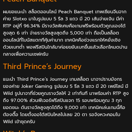
ผมขอแนะนำ สล็อตออนไลน์ Peach Banquet เทพเซียนจีนจาก
ค่าย Slotxo มาในรูปแบบ 5 รีล 3 แถว มี 20 เส้นจ่ายเงิน มีค่า
RTP อยู่ที่ 96.34% มีรางวัลพิเศษคือเกมฟรีพร้อมตัวคูณเองได้
สูงสุด 6 เท่า จ่ายรางวัลสูงสุดถึง 5,000 เท่า ถือเป็นสล็อต
ออนไลน์ที่โบนัสแตกทีคุ้มค่ามาก เทคนิคคือช่วงแรกให้หยั่งเชิง
ด้วยเบทต่ำ พอฟรีสปินใกล้มาค่อยขยับเบทขึ้นแล้วเลือกโหมดปาน
กลางเพื่อความเซฟครับ
Third Prince’s Journey
แนะนำ Third Prince’s Journey เกมสล็อต นาจาปราบมังกร
ของค่าย Joker Gaming รูปแบบ 5 รีล 3 แถว มี 20 เพย์ไลน์ มี
Wild รูปนาจาที่ช่วยคูณรางวัลให้ 2 เท่าทันที มาพร้อมค่า RTP สูง
ถึง 97.00% ส่วนฟีเจอร์ฟรีสปินแจก 15 รอบพร้อมคูณ 3 ทุก
ยอดชนะ ดันรางวัลสูงสุดได้ถึง 9,000 เท่า เทคนิคเล่นเกมนี้คือ
ต้องตื๊อ โดยตั้งออโต้สปินไหลไปเลย 20 ตา รอจังหวะคอมโบ
Wild เข้าชุดครับ