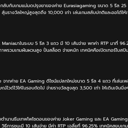
กลับกับเกมแม่มดปรุงยาของค่าย Eurasiagaming ขนาด 5 รีล 25 เส้
รี ลุ้นรางวัลใหญ่สูงสุดถึง 10,000 เท่า เล่นเกมสลับปกติและออโต้ให้
niaมาในระบบ 5 รีล 3 แถว มี 10 เส้นจ่าย พกค่า RTP มาที่ 96.22
าพรวมเกมผันผวนสูง ปั่นสล็อต จ่ายหนัก เทคนิคคือเปิดเทอร์โบสปินเ
 จากค่าย EA Gaming ดีไซน์แปลกใหม่ขนาด 5 รีล 4 แถว ที่เล่นเพ
ษณ์ไวด์ไว้ให้ในรอบถัดไป จ่ายรางวัลสูงสุด 3,500 เท่า ให้เดินเงินนิ่
ดับตำนานธีมเทพโพไซดอนของค่าย Joker Gaming และ EA Gaming มา
 วิธีการชนะมี 10 เส้นจ่าย มีค่า RTP เฉลี่ยที่ 96.25% เทคนิคสยบเก