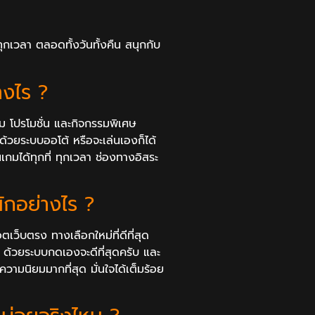
กเวลา ตลอดทั้งวันทั้งคืน สนุกกับ
างไร ?
ม โปรโมชั่น และกิจกรรมพิเศษ
ด้วยระบบออโต้ หรือจะเล่นเองก็ได้
กมได้ทุกที่ ทุกเวลา ช่องทางอิสระ
ักอย่างไร ?
ว็บตรง ทางเลือกใหม่ที่ดีที่สุด
 ด้วยระบบกดเองจะดีที่สุดครับ และ
ความนิยมมากที่สุด มั่นใจได้เต็มร้อย