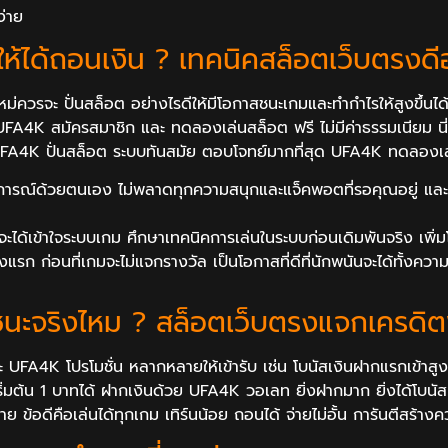
ง่าย
ห้ได้ถอนเงิน ? เทคนิคสล็อตเว็บตรงดี
หม่ควรจะ ปั่นสล็อต อย่างไรดีให้มีโอกาสชนะเกมและทำกำไรให้สูงขึ้นไ
K สมัครสมาชิก และ ทดลองเล่นสล็อต ฟรี ไม่มีค่าธรรมเนียม นี่ก็ค
 UFA4K ปั่นสล็อต ระบบทันสมัย ตอบโจทย์มากที่สุด UFA4K ทดลองเล่น
สบการณ์ด้วยตนเอง ไม่พลาดทุกความสนุกและแจ็คพอตที่รอคุณอยู่ และคว
ะได้เข้าใจระบบเกม ศึกษาเทคนิคการเล่นในระบบก่อนเดิมพันจริง เพิ่มโ
รก ก่อนที่เกมจะไม่แจกรางวัล เป็นโอกาสที่ดีที่นักพนันจะได้ทั้งความ
ชนะจริงไหม ? สล็อตเว็บตรงแจกเครดิตฟ
ะ UFA4K โปรโมชั่น หลากหลายให้เข้ารับ เช่น โบนัสเงินฝากแรกเข้าสู
ริ่มต้น 1 บาทได้ ฝากเงินด้วย UFA4K วอเลท ยิ่งฝากมาก ยิ่งได้โบนั
ข้อดีคือเล่นได้ทุกเกม เทิร์นน้อย ถอนได้ จ่ายไม่อั้น การันตีสร้างคว