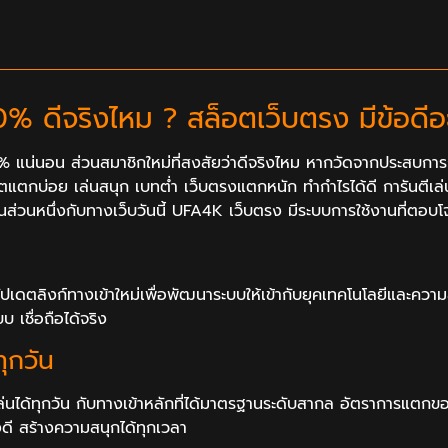
% ดีจริงไหม ? สล็อตเว็บตรง มีข้อดีอะ
100% แน่นอน ส่วนสมาชิกใหม่ที่สงสัยว่าดีจริงไหม หากวัดจากประสบ
อตแตกบ่อย เล่นสนุก เบทต่ำ เว็บตรงแตกหนัก ทำกำไรได้ดี การันตีเล่น
นส่วนหนึ่งกับทางเว็บวันนี้ UFA4K เว็บตรง มีระบบการใช้งานที่ตอบโจ
ัปเดตลิงก์ทางเข้าใหม่เพื่อพัฒนาระบบให้เข้ากับยุคเทคโนโลยีและคว
 เชื่อถือได้จริง
ุกวัน
ล่นได้ทุกวัน กับทางเข้าหลักที่ได้มาตรฐานระดับสากล อัตราการแต
างดี สร้างความสนุกได้ทุกเวลา