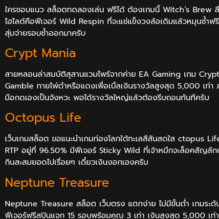
ใครชอบแนว สล็อตทดลองเล่น ฟรีได้ ต้องเกมนี้ Witch’s Brew ลึ
ไฮไลต์คือฟีเจอร์ Wild Respin ที่จะแช่แข็งวงล้อเดิมแล้วหมุนซ้ำฟ
สุ่มจ่ายรอบซ้ำออกมาครับ
Crypt Mania
สายหลอนล่าสมบัติสุสานแวมไพร์จากค่าย EA Gaming เกม Crypt Ma
Gamble ทายไพ่ดำหรือแดงเพื่อเบิ้ลเงินรางวัลสูงสุด 5,000 เท่า ภ
มือกดเองเป็นจังหวะ พอได้รางวัลใหญ่แล้วต้องรีบถอนทันทีครับ
Octopus Life
เว็บเกมสล็อต ขอแนะนำเกมท่องโลกใต้ทะเลสีสันสดใส ctopus Life
RTP อยู่ที่ 96.50% มีฟีเจอร์ Sticky Wild ที่เจ้าหมึกจะล็อคสัญลัก
กินสะสมยอดไปเรื่อยๆ เดี๋ยวเงินงอกเองครับ
Neptune Treasure
Neptune Treasure สล็อต เว็บตรง แตกง่าย ไม่มีขั้นต่ำ เกมระ
ฟีเจอร์ฟรีสปินแจก 15 รอบพร้อมคูณ 3 เท่า เงินสูงสุด 5,000 เท่า