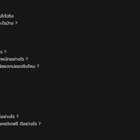
ได้จริง
ะไรบ้าง ?
ไร ?
กหนักอย่างไร ?
นัสแตกบ่อยจริงไหม ?
ีอย่างไร ?
ครดิตฟรี ดีอย่างไร ?