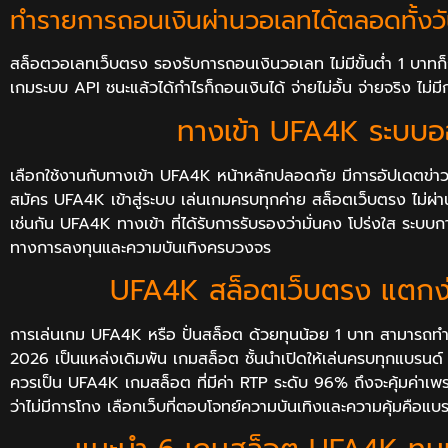
ทำรายการถอนเงินผ่านวอเลทได้ตลอดทั้งว
สล็อตวอเลทเว็บตรง รองรับการถอนเงินวอเลท ไม่มีขั้นต่ำ 1 บาทก็ถ
เกมระบบ API ชนะแล้วได้กำไรก็ถอนเงินได้ จ่ายไม่อั้น จ่ายจริง ไม
ทางเข้า UFA4K ระบบออโ
เลือกใช้งานกับทางเข้า UFA4K หน้าหลักปลอดภัย มีการอัปเดตข่าวส
สมัคร UFA4K เข้าสู่ระบบ เล่นเกมครบทุกค่าย สล็อตเว็บตรง ไม่ผ่าน
เช่นกัน UFA4K ทางเข้า ที่ได้รับการรับรองว่ามั่นคง โปร่งใส ระบ
ทางการลงทุนและความบันเทิงครบวงจร
UFA4K สล็อตเว็บตรง แตกง่า
การเล่นเกม UFA4K หรือ ปั่นสล็อต ด้วยทุนน้อย 1 บาท สามารถทำให
2026 เป็นแหล่งเดิมพัน เกมสล็อต ชั้นนำเปิดให้เล่นครบทุกแบรนด
ควรเป็น UFA4K เกมสล็อต ที่มีค่า RTP ระดับ 96% ถึงจะคุ้มค่าเพราะไ
ว่าไม่มีการโกง เลือกเว็บที่ตอบโจทย์ความบันเทิงและความคุ้มคือแบรนด