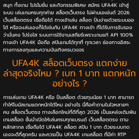
สนุก ทั้งเกม โปรโมชั่น และกิจกรรมพิเศษ สมัคร UFA4K เข้าสู่
ระบบ เล่นเกมครบทุกค่าย สล็อตเว็บตรง ไม่ผ่านเอเย่นต์ 2026
เว็บสล็อตตรง เชื่อถือได้ ทางเข้าเล่น สล็อต ปั่นง่ายด้วยระบบออ
โต้ หรือจะเล่นเองก็ได้เช่นกัน UFA4K ทางเข้า ที่ได้รับการรับรอง
ว่ามั่นคง โปร่งใส ระบบการใช้งานเสถียร์เพราะเกมแท้ API 100%
ทางเข้า UFA4K มือถือ สปินเกมได้ทุกที่ ทุกเวลา ช่องทางอิสระ
ทางการลงทุนและความบันเทิงครบวงจร
UFA4K สล็อตเว็บตรง แตกง่าย
ล่าสุดจริงไหม ? เบท 1 บาท แตกหนัก
อย่างไร ?
การเล่นเกม UFA4K หรือ ปั่นสล็อต ด้วยทุนน้อย 1 บาท สามารถ
ทำให้โบนัสเกมแตกหนักได้ไหม อย่างไร นี่คือคำถามในใจหลายๆ
คน สล็อตเว็บตรง ทางเลือกใหม่ที่ดีที่สุด 2026 เป็นแหล่งเดิมพัน
เกมสล็อต ชั้นนำเปิดให้เล่นครบทุกแบรนด์ เว็บสล็อตตรง ตาม
หลักสากล เชื่อถือได้ UFA4K สล็อต สปิน 1 บาท ด้วยระบบกด
เองจะดีที่สุดครับ และควรเป็น UFA4K เกมสล็อต ที่มีค่า RTP