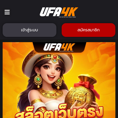
เข้าสู่ระบบ
สมัครสมาชิก