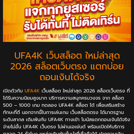
UFA4K เว็บสล็อต ใหม่ล่าสุด
2026 สล็อตเว็บตรง แตกบ่อย
ถอนเงินได้จริง
เปิดตัวกับ
UFA4K
เว็บสล็อต ใหม่ล่าสุด 2026 สล็อตเว็บตรง ที่
ได้รับความนิยมสูงมาก บริการความสนุกครบวงจร จาก สล็อต
500 – 1000 เกม ทดลอง UFA4K สล็อต ได้ เพื่อเสริมสร้าง
ทักษะที่ดี นอกจากนี้ในการเล่นเกม เว็บสล็อตตรง ได้มาตรฐาน
ระดับสากล เดิมพันกับ UFA4K ทางเข้า โบนัสแตกถอนเงินได้จริง
จ่ายไม่อั้น UFA4K เว็บตรง ไม่ผ่านเอเย่นต์ พร้อมเปิดให้บริการ
ตลอด 24 ชั่วโมง แหล่งเดิมพันชั้นนำที่เชื่อถือได้ ฝากถอนเงิน