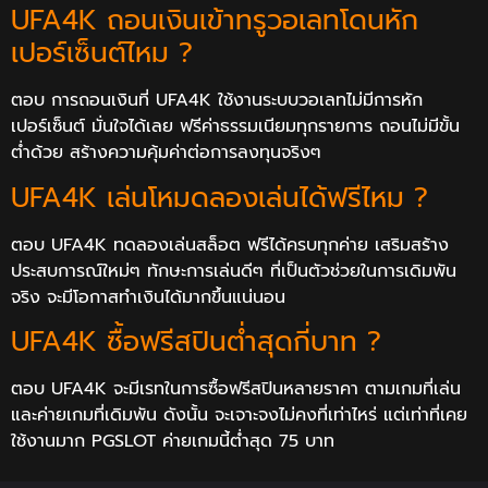
UFA4K ถอนเงินเข้าทรูวอเลทโดนหัก
เปอร์เซ็นต์ไหม ?
ตอบ การถอนเงินที่ UFA4K ใช้งานระบบวอเลทไม่มีการหัก
เปอร์เซ็นต์ มั่นใจได้เลย ฟรีค่าธรรมเนียมทุกรายการ ถอนไม่มีขั้น
ต่ำด้วย สร้างความคุ้มค่าต่อการลงทุนจริงๆ
UFA4K เล่นโหมดลองเล่นได้ฟรีไหม ?
ตอบ UFA4K ทดลองเล่นสล็อต ฟรีได้ครบทุกค่าย เสริมสร้าง
ประสบการณ์ใหม่ๆ ทักษะการเล่นดีๆ ที่เป็นตัวช่วยในการเดิมพัน
จริง จะมีโอกาสทำเงินได้มากขึ้นแน่นอน
UFA4K ซื้อฟรีสปินต่ำสุดกี่บาท ?
ตอบ UFA4K จะมีเรทในการซื้อฟรีสปินหลายราคา ตามเกมที่เล่น
และค่ายเกมที่เดิมพัน ดังนั้น จะเจาะจงไม่คงที่เท่าไหร่ แต่เท่าที่เคย
ใช้งานมาก PGSLOT ค่ายเกมนี้ต่ำสุด 75 บาท