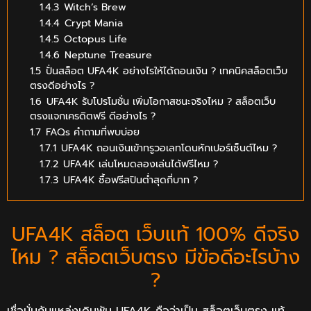
1.4.3
Witch’s Brew
1.4.4
Crypt Mania
1.4.5
Octopus Life
1.4.6
Neptune Treasure
1.5
ปั่นสล็อต UFA4K อย่างไรให้ได้ถอนเงิน ? เทคนิคสล็อตเว็บ
ตรงดีอย่างไร ?
1.6
UFA4K รับโปรโมชั่น เพิ่มโอกาสชนะจริงไหม ? สล็อตเว็บ
ตรงแจกเครดิตฟรี ดีอย่างไร ?
1.7
FAQs คำถามที่พบบ่อย
1.7.1
UFA4K ถอนเงินเข้าทรูวอเลทโดนหักเปอร์เซ็นต์ไหม ?
1.7.2
UFA4K เล่นโหมดลองเล่นได้ฟรีไหม ?
1.7.3
UFA4K ซื้อฟรีสปินต่ำสุดกี่บาท ?
UFA4K สล็อต เว็บแท้ 100% ดีจริง
ไหม ? สล็อตเว็บตรง มีข้อดีอะไรบ้าง
?
เชื่อมั่นกับแหล่งเดิมพัน UFA4K ถือว่าเป็น สล็อตเว็บตรง แท้