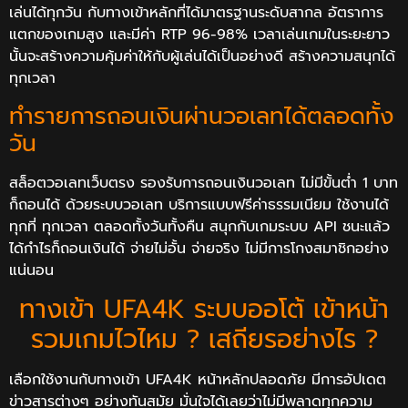
เล่นได้ทุกวัน กับทางเข้าหลักที่ได้มาตรฐานระดับสากล อัตราการ
แตกของเกมสูง และมีค่า RTP 96-98% เวลาเล่นเกมในระยะยาว
นั้นจะสร้างความคุ้มค่าให้กับผู้เล่นได้เป็นอย่างดี สร้างความสนุกได้
ทุกเวลา
ทำรายการถอนเงินผ่านวอเลทได้ตลอดทั้ง
วัน
สล็อตวอเลทเว็บตรง รองรับการถอนเงินวอเลท ไม่มีขั้นต่ำ 1 บาท
ก็ถอนได้ ด้วยระบบวอเลท บริการแบบฟรีค่าธรรมเนียม ใช้งานได้
ทุกที่ ทุกเวลา ตลอดทั้งวันทั้งคืน สนุกกับเกมระบบ API ชนะแล้ว
ได้กำไรก็ถอนเงินได้ จ่ายไม่อั้น จ่ายจริง ไม่มีการโกงสมาชิกอย่าง
แน่นอน
ทางเข้า UFA4K ระบบออโต้ เข้าหน้า
รวมเกมไวไหม ? เสถียรอย่างไร ?
เลือกใช้งานกับทางเข้า UFA4K หน้าหลักปลอดภัย มีการอัปเดต
ข่าวสารต่างๆ อย่างทันสมัย มั่นใจได้เลยว่าไม่มีพลาดทุกความ