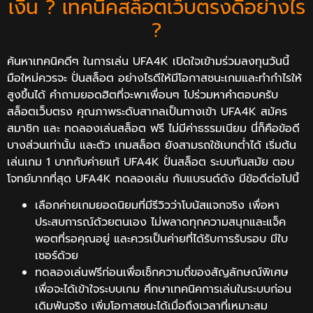
เงิน ? เทคนิคสล็อตเว็บตรงดีอย่างไร
?
ค้นหาเทคนิคดีๆ ในการเล่น UFA4K เปิดใจเข้ามร่วมลงทุนวันนี้
มือใหม่ควรจะ ปั่นสล็อต อย่างไรดีให้มีโอกาสชนะเกมและทำกำไรให้
สูงขึ้นได้ คำถามยอดฮิตที่จะพาเพื่อนๆ ไปร่วมหาคำตอบครับ
สล็อตเว็บตรง คุณภาพระดับสากลเป็นทางเข้า UFA4K สมัคร
สมาชิก และ ทดลองเล่นสล็อต ฟรี ไม่มีค่าธรรมเนียม นี่ก็คือข้อดี
บางส่วนเท่านั้น และตัว เกมสล็อต ยังสามรถใช้เบทต่ำได้ เริ่มต้น
เล่นเกม 1 บาทกับค่ายแท้ UFA4K ปั่นสล็อต ระบบทันสมัย ตอบ
โจทย์มากที่สุด UFA4K ทดลองเล่น กับแบรนด์ดัง มีข้อดีต่อไปนี้
เลือกค่ายเกมยอดนิยมที่มีรีวิวว่าโบนัสแจกจริง เพื่อหา
ประสบการณ์ด้วยตนเอง ไม่พลาดทุกความสนุกและแจ็ค
พอตที่รอคุณอยู่ และควรเป็นค่ายที่ได้รับการรับรอบ มีใบ
เซอร์ด้วย
ทดลองเล่นฟรีก่อนเพื่อเช็กความถี่ของสัญลักษณ์พิเศษ
เพื่อจะได้เข้าใจระบบเกม ศึกษาเทคนิคการเล่นในระบบก่อน
เดิมพันจริง เพิ่มโอกาสชนะได้เมื่อถึงเวลาที่เหมาะสม