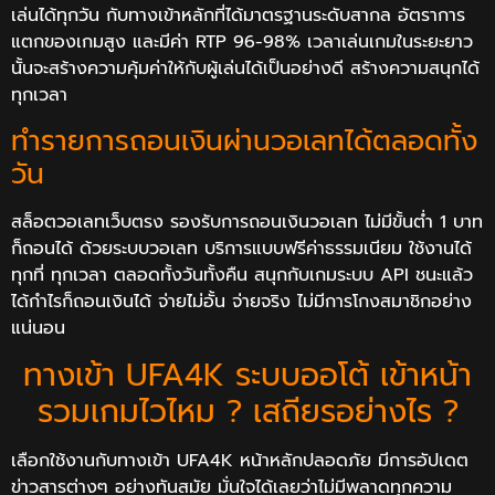
เล่นได้ทุกวัน กับทางเข้าหลักที่ได้มาตรฐานระดับสากล อัตราการ
แตกของเกมสูง และมีค่า RTP 96-98% เวลาเล่นเกมในระยะยาว
นั้นจะสร้างความคุ้มค่าให้กับผู้เล่นได้เป็นอย่างดี สร้างความสนุกได้
ทุกเวลา
ทำรายการถอนเงินผ่านวอเลทได้ตลอดทั้ง
วัน
สล็อตวอเลทเว็บตรง รองรับการถอนเงินวอเลท ไม่มีขั้นต่ำ 1 บาท
ก็ถอนได้ ด้วยระบบวอเลท บริการแบบฟรีค่าธรรมเนียม ใช้งานได้
ทุกที่ ทุกเวลา ตลอดทั้งวันทั้งคืน สนุกกับเกมระบบ API ชนะแล้ว
ได้กำไรก็ถอนเงินได้ จ่ายไม่อั้น จ่ายจริง ไม่มีการโกงสมาชิกอย่าง
แน่นอน
ทางเข้า UFA4K ระบบออโต้ เข้าหน้า
รวมเกมไวไหม ? เสถียรอย่างไร ?
เลือกใช้งานกับทางเข้า UFA4K หน้าหลักปลอดภัย มีการอัปเดต
ข่าวสารต่างๆ อย่างทันสมัย มั่นใจได้เลยว่าไม่มีพลาดทุกความ