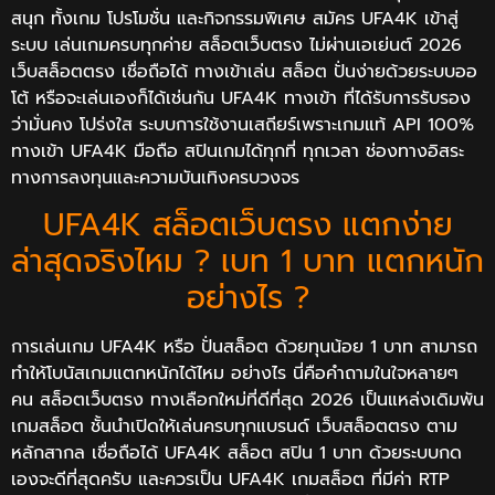
สนุก ทั้งเกม โปรโมชั่น และกิจกรรมพิเศษ สมัคร UFA4K เข้าสู่
ระบบ เล่นเกมครบทุกค่าย สล็อตเว็บตรง ไม่ผ่านเอเย่นต์ 2026
เว็บสล็อตตรง เชื่อถือได้ ทางเข้าเล่น สล็อต ปั่นง่ายด้วยระบบออ
โต้ หรือจะเล่นเองก็ได้เช่นกัน UFA4K ทางเข้า ที่ได้รับการรับรอง
ว่ามั่นคง โปร่งใส ระบบการใช้งานเสถียร์เพราะเกมแท้ API 100%
ทางเข้า UFA4K มือถือ สปินเกมได้ทุกที่ ทุกเวลา ช่องทางอิสระ
ทางการลงทุนและความบันเทิงครบวงจร
UFA4K สล็อตเว็บตรง แตกง่าย
ล่าสุดจริงไหม ? เบท 1 บาท แตกหนัก
อย่างไร ?
การเล่นเกม UFA4K หรือ ปั่นสล็อต ด้วยทุนน้อย 1 บาท สามารถ
ทำให้โบนัสเกมแตกหนักได้ไหม อย่างไร นี่คือคำถามในใจหลายๆ
คน สล็อตเว็บตรง ทางเลือกใหม่ที่ดีที่สุด 2026 เป็นแหล่งเดิมพัน
เกมสล็อต ชั้นนำเปิดให้เล่นครบทุกแบรนด์ เว็บสล็อตตรง ตาม
หลักสากล เชื่อถือได้ UFA4K สล็อต สปิน 1 บาท ด้วยระบบกด
เองจะดีที่สุดครับ และควรเป็น UFA4K เกมสล็อต ที่มีค่า RTP