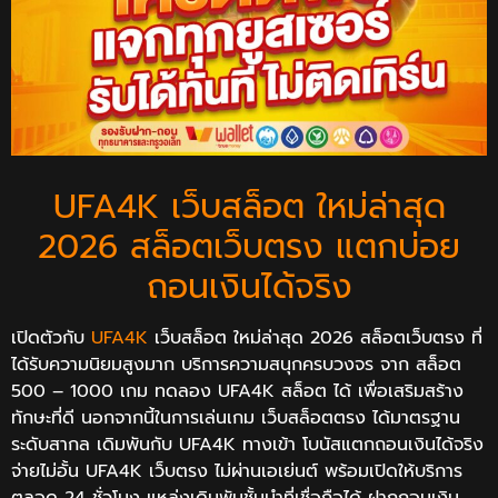
UFA4K เว็บสล็อต ใหม่ล่าสุด
2026 สล็อตเว็บตรง แตกบ่อย
ถอนเงินได้จริง
เปิดตัวกับ
UFA4K
เว็บสล็อต ใหม่ล่าสุด 2026 สล็อตเว็บตรง ที่
ได้รับความนิยมสูงมาก บริการความสนุกครบวงจร จาก สล็อต
500 – 1000 เกม ทดลอง UFA4K สล็อต ได้ เพื่อเสริมสร้าง
ทักษะที่ดี นอกจากนี้ในการเล่นเกม เว็บสล็อตตรง ได้มาตรฐาน
ระดับสากล เดิมพันกับ UFA4K ทางเข้า โบนัสแตกถอนเงินได้จริง
จ่ายไม่อั้น UFA4K เว็บตรง ไม่ผ่านเอเย่นต์ พร้อมเปิดให้บริการ
ตลอด 24 ชั่วโมง แหล่งเดิมพันชั้นนำที่เชื่อถือได้ ฝากถอนเงิน