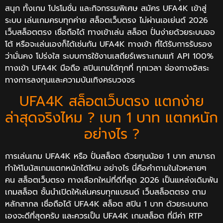
สนุก ทั้งเกม โปรโมชั่น และกิจกรรมพิเศษ สมัคร UFA4K เข้าสู่
ระบบ เล่นเกมครบทุกค่าย สล็อตเว็บตรง ไม่ผ่านเอเย่นต์ 2026
เว็บสล็อตตรง เชื่อถือได้ ทางเข้าเล่น สล็อต ปั่นง่ายด้วยระบบออ
โต้ หรือจะเล่นเองก็ได้เช่นกัน UFA4K ทางเข้า ที่ได้รับการรับรอง
ว่ามั่นคง โปร่งใส ระบบการใช้งานเสถียร์เพราะเกมแท้ API 100%
ทางเข้า UFA4K มือถือ สปินเกมได้ทุกที่ ทุกเวลา ช่องทางอิสระ
ทางการลงทุนและความบันเทิงครบวงจร
UFA4K สล็อตเว็บตรง แตกง่าย
ล่าสุดจริงไหม ? เบท 1 บาท แตกหนัก
อย่างไร ?
การเล่นเกม UFA4K หรือ ปั่นสล็อต ด้วยทุนน้อย 1 บาท สามารถ
ทำให้โบนัสเกมแตกหนักได้ไหม อย่างไร นี่คือคำถามในใจหลายๆ
คน สล็อตเว็บตรง ทางเลือกใหม่ที่ดีที่สุด 2026 เป็นแหล่งเดิมพัน
เกมสล็อต ชั้นนำเปิดให้เล่นครบทุกแบรนด์ เว็บสล็อตตรง ตาม
หลักสากล เชื่อถือได้ UFA4K สล็อต สปิน 1 บาท ด้วยระบบกด
เองจะดีที่สุดครับ และควรเป็น UFA4K เกมสล็อต ที่มีค่า RTP