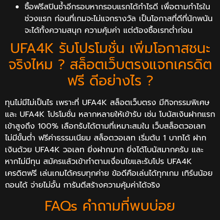
ซื้อฟรีสปินซ้ำอีกรอบหากรอบแรกได้กำไรดี เพื่อตามกำไรใน
ช่วงแรก ก่อนที่เกมจะไม่แจกรางวัล เป็นโอกาสที่ดีที่นักพนัน
จะได้ทั้งความสนุก ความคุ้มค่า แต่ต้องซื้อเรทต่ำก่อน
UFA4K รับโปรโมชั่น เพิ่มโอกาสชนะ
จริงไหม ? สล็อตเว็บตรงแจกเครดิต
ฟรี ดีอย่างไร ?
ทุนไม่มีไม่เป็นไร เพราะที่ UFA4K สล็อตเว็บตรง มีกิจกรรมพิเศษ
และ UFA4K โปรโมชั่น หลากหลายให้เข้ารับ เช่น โบนัสเงินฝากแรก
เข้าสูงถึง 100% เลือกรับได้ตามที่เหมาะสมใน เว็บสล็อตวอเลท
ไม่มีขั้นต่ำ ฟรีค่าธรรมเนียม สล็อตวอเลท เริ่มต้น 1 บาทได้ ฝาก
เงินด้วย UFA4K วอเลท ยิ่งฝากมาก ยิ่งได้โบนัสมากครับ และ
หากไม่มีทุน สมัครแล้วเข้าทำตามเงื่อนไขและรับโปร UFA4K
เครดิตฟรี เล่นเกมได้ครบทุกค่าย ข้อดีคือเล่นได้ทุกเกม เทิร์นน้อย
ถอนได้ จ่ายไม่อั้น การันตีสร้างความคุ้มค่าได้จริง
FAQs คำถามที่พบบ่อย