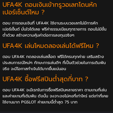
UFA4K ถอนเงินเข้าทรูวอเลทโดนหัก
เปอร์เซ็นต์ไหม ?
ตอบ การถอนเงินที่ UFA4K ใช้งานระบบวอเลทไม่มีการหัก
เปอร์เซ็นต์ มั่นใจได้เลย ฟรีค่าธรรมเนียมทุกรายการ ถอนไม่มีขั้น
ต่ำด้วย สร้างความคุ้มค่าต่อการลงทุนจริงๆ
UFA4K เล่นโหมดลองเล่นได้ฟรีไหม ?
ตอบ UFA4K ทดลองเล่นสล็อต ฟรีได้ครบทุกค่าย เสริมสร้าง
ประสบการณ์ใหม่ๆ ทักษะการเล่นดีๆ ที่เป็นตัวช่วยในการเดิมพัน
จริง จะมีโอกาสทำเงินได้มากขึ้นแน่นอน
UFA4K ซื้อฟรีสปินต่ำสุดกี่บาท ?
ตอบ UFA4K จะมีเรทในการซื้อฟรีสปินหลายราคา ตามเกมที่เล่น
และค่ายเกมที่เดิมพัน ดังนั้น จะเจาะจงไม่คงที่เท่าไหร่ แต่เท่าที่เคย
ใช้งานมาก PGSLOT ค่ายเกมนี้ต่ำสุด 75 บาท