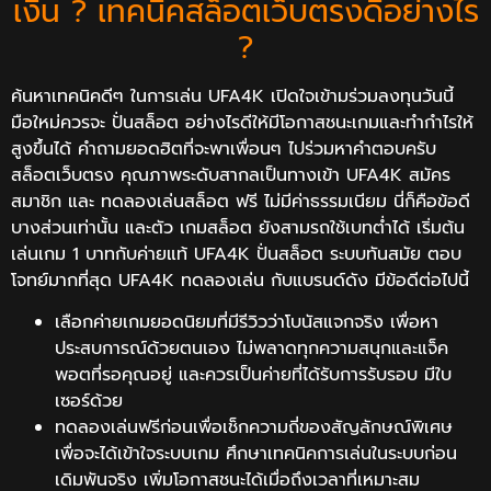
เงิน ? เทคนิคสล็อตเว็บตรงดีอย่างไร
?
ค้นหาเทคนิคดีๆ ในการเล่น UFA4K เปิดใจเข้ามร่วมลงทุนวันนี้
มือใหม่ควรจะ ปั่นสล็อต อย่างไรดีให้มีโอกาสชนะเกมและทำกำไรให้
สูงขึ้นได้ คำถามยอดฮิตที่จะพาเพื่อนๆ ไปร่วมหาคำตอบครับ
สล็อตเว็บตรง คุณภาพระดับสากลเป็นทางเข้า UFA4K สมัคร
สมาชิก และ ทดลองเล่นสล็อต ฟรี ไม่มีค่าธรรมเนียม นี่ก็คือข้อดี
บางส่วนเท่านั้น และตัว เกมสล็อต ยังสามรถใช้เบทต่ำได้ เริ่มต้น
เล่นเกม 1 บาทกับค่ายแท้ UFA4K ปั่นสล็อต ระบบทันสมัย ตอบ
โจทย์มากที่สุด UFA4K ทดลองเล่น กับแบรนด์ดัง มีข้อดีต่อไปนี้
เลือกค่ายเกมยอดนิยมที่มีรีวิวว่าโบนัสแจกจริง เพื่อหา
ประสบการณ์ด้วยตนเอง ไม่พลาดทุกความสนุกและแจ็ค
พอตที่รอคุณอยู่ และควรเป็นค่ายที่ได้รับการรับรอบ มีใบ
เซอร์ด้วย
ทดลองเล่นฟรีก่อนเพื่อเช็กความถี่ของสัญลักษณ์พิเศษ
เพื่อจะได้เข้าใจระบบเกม ศึกษาเทคนิคการเล่นในระบบก่อน
เดิมพันจริง เพิ่มโอกาสชนะได้เมื่อถึงเวลาที่เหมาะสม