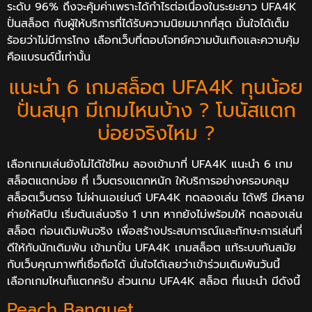
ระดับ 96% ถึงจะคุ้มค่าเพราะได้กำไรต่อเนื่องในระยะยาว UFA4K
ปั่นสล็อต กับผู้ให้บริการที่ได้รับความนิยมมากที่สุด มั่นใจได้เต็ม
ร้อยว่าไม่มีการโกง เลือกเว็บที่ตอบโจทย์ความบันเทิงและความคุ้ม
คือแบรนด์นี้เท่านั้น
แนะนำ 6 เกมสล็อต UFA4K ทุนน้อย
ปั่นสนุก มีเกมไหนบ้าง ? โบนัสแตก
บ่อยจริงไหม ?
เลือกเกมเล่นยังไม่ได้ใช่ไหม ลองเข้ามาที่ UFA4K แนะนำ 6 เกม
สล็อตแตกบ่อย ที่ เว็บตรงแตกหนัก ให้บริการอย่างครอบคลุม
สล็อตเว็บตรง ไม่ผ่านเอเย่นต์ UFA4K ทดลองเล่น ได้ฟรี มีหลาย
ค่ายให้สปิน เริ่มต้นเล่นจริง 1 บาท หากยังไม่พร้อมให้ ทดลองเล่น
สล็อต ก่อนเดิมพันจริง เพื่อสร้างประสบการณ์และทักษะการเล่นที่
ดีให้กับนักเดิมพัน เข้ามาปั่น UFA4K เกมสล็อต แท้ระบบทันสมัย
กับเว็บคุณภาพที่เชื่อถือได้ มั่นใจได้เลยว่าเข้าร่วมเดิมพันวันนี้
เลือกเกมไหนก็แตกครับ ส่วนเกม UFA4K สล็อต ที่แนะนำ มีดังนี้
Peach Banquet