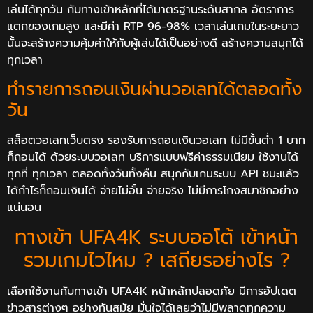
เล่นได้ทุกวัน กับทางเข้าหลักที่ได้มาตรฐานระดับสากล อัตราการ
แตกของเกมสูง และมีค่า RTP 96-98% เวลาเล่นเกมในระยะยาว
นั้นจะสร้างความคุ้มค่าให้กับผู้เล่นได้เป็นอย่างดี สร้างความสนุกได้
ทุกเวลา
ทำรายการถอนเงินผ่านวอเลทได้ตลอดทั้ง
วัน
สล็อตวอเลทเว็บตรง รองรับการถอนเงินวอเลท ไม่มีขั้นต่ำ 1 บาท
ก็ถอนได้ ด้วยระบบวอเลท บริการแบบฟรีค่าธรรมเนียม ใช้งานได้
ทุกที่ ทุกเวลา ตลอดทั้งวันทั้งคืน สนุกกับเกมระบบ API ชนะแล้ว
ได้กำไรก็ถอนเงินได้ จ่ายไม่อั้น จ่ายจริง ไม่มีการโกงสมาชิกอย่าง
แน่นอน
ทางเข้า UFA4K ระบบออโต้ เข้าหน้า
รวมเกมไวไหม ? เสถียรอย่างไร ?
เลือกใช้งานกับทางเข้า UFA4K หน้าหลักปลอดภัย มีการอัปเดต
ข่าวสารต่างๆ อย่างทันสมัย มั่นใจได้เลยว่าไม่มีพลาดทุกความ