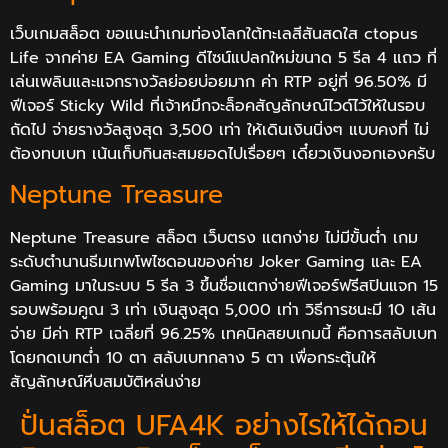
เว็บเกมสล็อต ขอแนะนำเกมท่องโลกใต้ทะเลสีสันสดใส ctopus
Life จากค่าย EA Gaming ดีไซน์แปลกใหม่ขนาด 5 รีล 4 แถว ที่
เล่นเพลินและแจกรางวัลย่อยบ่อยมาก ค่า RTP อยู่ที่ 96.50% มี
ฟีเจอร์ Sticky Wild ที่เจ้าหมึกจะล็อคสัญลักษณ์ไวด์ไว้ให้ในรอบ
ถัดไป จ่ายรางวัลสูงสุด 3,500 เท่า ให้เดินเงินนิ่งๆ แบบคงที่ ไม่
ต้องทบเบท เน้นเก็บกินสะสมยอดไปเรื่อยๆ เดี๋ยวเงินงอกเองครับ
Neptune Treasure
Neptune Treasure สล็อต เว็บตรง แตกง่าย ไม่มีขั้นต่ำ เกม
ระดับตำนานธีมเทพโพไซดอนของค่าย Joker Gaming และ EA
Gaming มาในระบบ 5 รีล 3 ขึ้นชื่อแตกง่ายฟีเจอร์ฟรีสปินแจก 15
รอบพร้อมคูณ 3 เท่า เงินสูงสุด 5,000 เท่า วิธีการชนะมี 10 เส้น
จ่าย มีค่า RTP เฉลี่ยที่ 96.25% เทคนิคสยบเกมนี้ คือการสลับเบท
โดยกดเบทต่ำ 10 ตา สลับเบทกลาง 5 ตา เพื่อกระตุ้นให้
สัญลักษณ์หีบสมบัติหล่นง่าย
ปั่นสล็อต UFA4K อย่างไรให้ได้ถอน