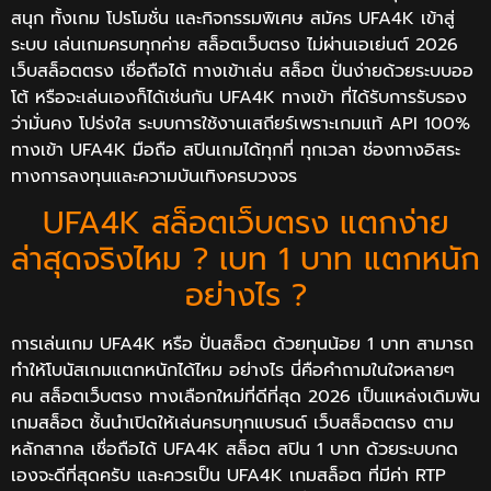
สนุก ทั้งเกม โปรโมชั่น และกิจกรรมพิเศษ สมัคร UFA4K เข้าสู่
ระบบ เล่นเกมครบทุกค่าย สล็อตเว็บตรง ไม่ผ่านเอเย่นต์ 2026
เว็บสล็อตตรง เชื่อถือได้ ทางเข้าเล่น สล็อต ปั่นง่ายด้วยระบบออ
โต้ หรือจะเล่นเองก็ได้เช่นกัน UFA4K ทางเข้า ที่ได้รับการรับรอง
ว่ามั่นคง โปร่งใส ระบบการใช้งานเสถียร์เพราะเกมแท้ API 100%
ทางเข้า UFA4K มือถือ สปินเกมได้ทุกที่ ทุกเวลา ช่องทางอิสระ
ทางการลงทุนและความบันเทิงครบวงจร
UFA4K สล็อตเว็บตรง แตกง่าย
ล่าสุดจริงไหม ? เบท 1 บาท แตกหนัก
อย่างไร ?
การเล่นเกม UFA4K หรือ ปั่นสล็อต ด้วยทุนน้อย 1 บาท สามารถ
ทำให้โบนัสเกมแตกหนักได้ไหม อย่างไร นี่คือคำถามในใจหลายๆ
คน สล็อตเว็บตรง ทางเลือกใหม่ที่ดีที่สุด 2026 เป็นแหล่งเดิมพัน
เกมสล็อต ชั้นนำเปิดให้เล่นครบทุกแบรนด์ เว็บสล็อตตรง ตาม
หลักสากล เชื่อถือได้ UFA4K สล็อต สปิน 1 บาท ด้วยระบบกด
เองจะดีที่สุดครับ และควรเป็น UFA4K เกมสล็อต ที่มีค่า RTP