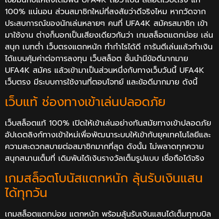
100% แน่นอน ส่วนสมาชิกใหม่ที่สงสัยว่าดีจริงไหม หากวัดจาก
ประสบการณ์ของนักเล่นหลายๆ คนที่ UFA4K สมัครสมาชิก เข้า
มาใช้งาน ต่างก็บอกเป็นเสียงเดียวกันว่า เกมสล็อตแตกบ่อย เล่น
สนุก เบทต่ำ เว็บตรงแตกหนัก ทำกำไรได้ดี การันตีเล่นแล้วทำเงิน
ได้แบบคุ้มค่าต่อการลงทุน เว็บสล็อต ชั้นนำมีข้อดีมากมาย
UFA4K สมัคร แล้วเข้ามาเป็นส่วนหนึ่งกับทางเว็บวันนี้ UFA4K
เว็บตรง มีระบบการใช้งานที่ตอบโจทย์ และข้อดีมากมาย ดังนี้
เว็บแท้ ช่องทางเข้าเล่นปลอดภัย
เว็บสล็อตแท้ 100% เปิดให้เข้าเล่นอย่างทันสมัยทางเข้าปลอดภัย
อัปเดตลิงก์ทางเข้าใหม่เพื่อพัฒนาระบบให้เข้ากับยุคเทคโนโลยีและ
ความสะดวกสบายต่อสมาชิกมากที่สุด ดังนั้น ไม่พลาดทุกความ
สนุกสนานเต็มที่ เดิมพันได้เงินรางวัลเต็มรูปแบบ เชื่อถือได้จริง
เกมสล็อตโบนัสแตกหนัก ลุ้นรับเงินแสน
ได้ทุกวัน
เกมสล็อตแตกบ่อย แตกหนัก พร้อมลุ้นรับเงินแสนได้เต็มทุกบบิล