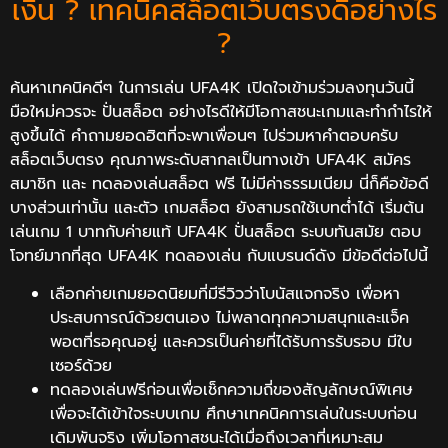
เงิน ? เทคนิคสล็อตเว็บตรงดีอย่างไร
?
ค้นหาเทคนิคดีๆ ในการเล่น UFA4K เปิดใจเข้ามร่วมลงทุนวันนี้
มือใหม่ควรจะ ปั่นสล็อต อย่างไรดีให้มีโอกาสชนะเกมและทำกำไรให้
สูงขึ้นได้ คำถามยอดฮิตที่จะพาเพื่อนๆ ไปร่วมหาคำตอบครับ
สล็อตเว็บตรง คุณภาพระดับสากลเป็นทางเข้า UFA4K สมัคร
สมาชิก และ ทดลองเล่นสล็อต ฟรี ไม่มีค่าธรรมเนียม นี่ก็คือข้อดี
บางส่วนเท่านั้น และตัว เกมสล็อต ยังสามรถใช้เบทต่ำได้ เริ่มต้น
เล่นเกม 1 บาทกับค่ายแท้ UFA4K ปั่นสล็อต ระบบทันสมัย ตอบ
โจทย์มากที่สุด UFA4K ทดลองเล่น กับแบรนด์ดัง มีข้อดีต่อไปนี้
เลือกค่ายเกมยอดนิยมที่มีรีวิวว่าโบนัสแจกจริง เพื่อหา
ประสบการณ์ด้วยตนเอง ไม่พลาดทุกความสนุกและแจ็ค
พอตที่รอคุณอยู่ และควรเป็นค่ายที่ได้รับการรับรอบ มีใบ
เซอร์ด้วย
ทดลองเล่นฟรีก่อนเพื่อเช็กความถี่ของสัญลักษณ์พิเศษ
เพื่อจะได้เข้าใจระบบเกม ศึกษาเทคนิคการเล่นในระบบก่อน
เดิมพันจริง เพิ่มโอกาสชนะได้เมื่อถึงเวลาที่เหมาะสม