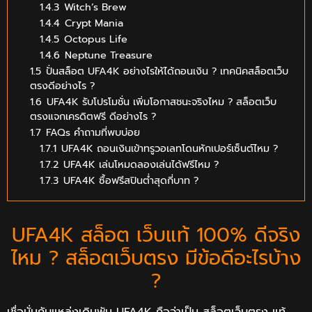
1.4.3
Witch’s Brew
1.4.4
Crypt Mania
1.4.5
Octopus Life
1.4.6
Neptune Treasure
1.5
ปั่นสล็อต UFA4K อย่างไรให้ได้ถอนเงิน ? เทคนิคสล็อตเว็บ
ตรงดีอย่างไร ?
1.6
UFA4K รับโปรโมชั่น เพิ่มโอกาสชนะจริงไหม ? สล็อตเว็บ
ตรงแจกเครดิตฟรี ดีอย่างไร ?
1.7
FAQs คำถามที่พบบ่อย
1.7.1
UFA4K ถอนเงินเข้าทรูวอเลทโดนหักเปอร์เซ็นต์ไหม ?
1.7.2
UFA4K เล่นโหมดลองเล่นได้ฟรีไหม ?
1.7.3
UFA4K ซื้อฟรีสปินต่ำสุดกี่บาท ?
UFA4K สล็อต เว็บแท้ 100% ดีจริง
ไหม ? สล็อตเว็บตรง มีข้อดีอะไรบ้าง
?
เชื่อมั่นกับแหล่งเดิมพัน UFA4K ถือว่าเป็น สล็อตเว็บตรง แท้