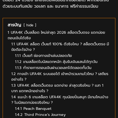
ด้วยระบบทันสมัย วอเลท และ ธนาคาร ฟรีค่าธรรมเนียม
สารบัญ
hide
1
UFA4K เว็บสล็อต ใหม่ล่าสุด 2026 สล็อตเว็บตรง แตกบ่อย
ถอนเงินได้จริง
1.1
UFA4K สล็อต เว็บแท้ 100% ดีจริงไหม ? สล็อตเว็บตรง มี
ข้อดีอะไรบ้าง ?
1.1.1
เว็บแท้ ช่องทางเข้าเล่นปลอดภัย
1.1.2
เกมสล็อตโบนัสแตกหนัก ลุ้นรับเงินแสนได้ทุกวัน
1.1.3
ทำรายการถอนเงินผ่านวอเลทได้ตลอดทั้งวัน
1.2
ทางเข้า UFA4K ระบบออโต้ เข้าหน้ารวมเกมไวไหม ? เสถียร
อย่างไร ?
1.3
UFA4K สล็อตเว็บตรง แตกง่าย ล่าสุดจริงไหม ? เบท 1
บาท แตกหนักอย่างไร ?
1.4
แนะนำ 6 เกมสล็อต UFA4K ทุนน้อยปั่นสนุก มีเกมไหนบ้าง
? โบนัสแตกบ่อยจริงไหม ?
1.4.1
Peach Banquet
1.4.2
Third Prince’s Journey