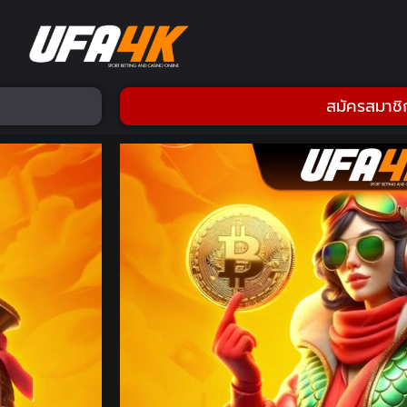
สมัครสมาชิ