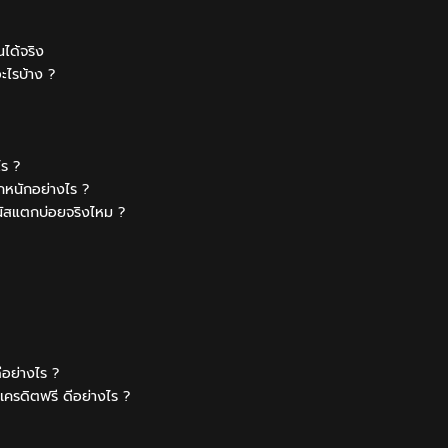
ได้จริง
ะไรบ้าง ?
ไร ?
กหนักอย่างไร ?
นัสแตกบ่อยจริงไหม ?
ีอย่างไร ?
ครดิตฟรี ดีอย่างไร ?