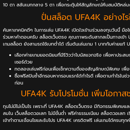
10 ตา สลับเบทกลาง 5 ตา เพื่อกระตุ้นให้สัญลักษณ์หีบสมบัติหล่น
ปั่นสล็อต UFA4K อย่างไรใ
ค้นหาเทคนิคดีๆ ในการเล่น UFA4K เปิดใจเข้ามร่วมลงทุนวันนี้ มือใ
ร่วมหาคำตอบครับ สล็อตเว็บตรง คุณภาพระดับสากลเป็นทางเข้า UFA4
เกมสล็อต ยังสามรถใช้เบทต่ำได้ เริ่มต้นเล่นเกม 1 บาทกับค่ายแท้
เลือกค่ายเกมยอดนิยมที่มีรีวิวว่าโบนัสแจกจริง เพื่อหาประ
เซอร์ด้วย
ทดลองเล่นฟรีก่อนเพื่อเช็กความถี่ของสัญลักษณ์พิเศษ เพื่อจ
ซื้อฟรีสปินซ้ำอีกรอบหากรอบแรกได้กำไรดี เพื่อตามกำไรในช่วงแ
ก่อน
UFA4K รับโปรโมชั่น เพิ่มโอกาส
ทุนไม่มีไม่เป็นไร เพราะที่ UFA4K สล็อตเว็บตรง มีกิจกรรมพิเศษแล
สมใน เว็บสล็อตวอเลท ไม่มีขั้นต่ำ ฟรีค่าธรรมเนียม สล็อตวอเลท เ
เข้าทำตามเงื่อนไขและรับโปร UFA4K เครดิตฟรี เล่นเกมได้ครบทุกค่าย 