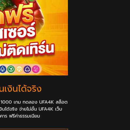
เงินได้จริง
0 – 1000 เกม ทดลอง UFA4K สล็อต
นได้จริง จ่ายไม่อั้น UFA4K เว็บ
าคาร ฟรีค่าธรรมเนียม