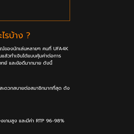
ไรบ้าง ?
การณ์ของนักเล่นหลายๆ คนที่ UFA4K
แล้วทำเงินได้แบบคุ้มค่าต่อการ
ทย์ และข้อดีมากมาย ดังนี้
ามสะดวกสบายต่อสมาชิกมากที่สุด ดัง
กของเกมสูง และมีค่า RTP 96-98%