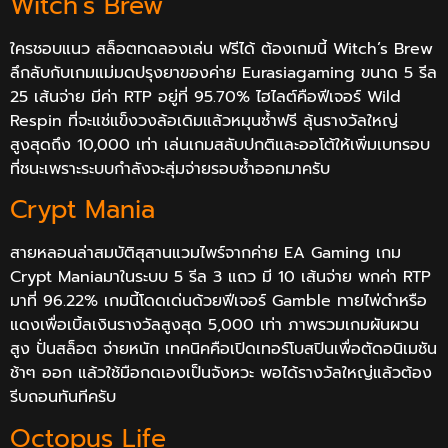
Witch’s Brew
ใครชอบแนว สล็อตทดลองเล่น ฟรีได้ ต้องเกมนี้ Witch’s Brew
ลึกลับกับเกมแม่มดปรุงยาของค่าย Eurasiagaming ขนาด 5 รีล
25 เส้นจ่าย มีค่า RTP อยู่ที่ 95.70% ไฮไลต์คือฟีเจอร์ Wild
Respin ที่จะแช่แข็งวงล้อเดิมแล้วหมุนซ้ำฟรี ลุ้นรางวัลใหญ่
สูงสุดถึง 10,000 เท่า เล่นเกมสลับปกติและออโต้ให้เพิ่มเบทรอบ
ที่ชนะเพราะระบบกำลังจะสุ่มจ่ายรอบซ้ำออกมาครับ
Crypt Mania
สายหลอนล่าสมบัติสุสานแวมไพร์จากค่าย EA Gaming เกม
Crypt Maniaมาในระบบ 5 รีล 3 แถว มี 10 เส้นจ่าย พกค่า RTP
มาที่ 96.22% เกมนี้โดดเด่นด้วยฟีเจอร์ Gamble ทายไพ่ดำหรือ
แดงเพื่อเบิ้ลเงินรางวัลสูงสุด 5,000 เท่า ภาพรวมเกมผันผวน
สูง ปั่นสล็อต จ่ายหนัก เทคนิคคือเปิดเทอร์โบสปินเพื่อตัดอนิเมชัน
ช้าๆ ออก แล้วใช้มือกดเองเป็นจังหวะ พอได้รางวัลใหญ่แล้วต้อง
รีบถอนทันทีครับ
Octopus Life