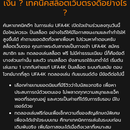
เงิน ? เทคนิคสล็อตเว็บตรงดีอย่างไร
?
ค้นหาเทคนิคดีๆ ในการเล่น UFA4K เปิดใจเข้ามร่วมลงทุนวันนี้
มือใหม่ควรจะ ปั่นสล็อต อย่างไรดีให้มีโอกาสชนะเกมและทำกำไรให้
สูงขึ้นได้ คำถามยอดฮิตที่จะพาเพื่อนๆ ไปร่วมหาคำตอบครับ
สล็อตเว็บตรง คุณภาพระดับสากลเป็นทางเข้า UFA4K สมัคร
สมาชิก และ ทดลองเล่นสล็อต ฟรี ไม่มีค่าธรรมเนียม นี่ก็คือข้อดี
บางส่วนเท่านั้น และตัว เกมสล็อต ยังสามรถใช้เบทต่ำได้ เริ่มต้น
เล่นเกม 1 บาทกับค่ายแท้ UFA4K ปั่นสล็อต ระบบทันสมัย ตอบ
โจทย์มากที่สุด UFA4K ทดลองเล่น กับแบรนด์ดัง มีข้อดีต่อไปนี้
เลือกค่ายเกมยอดนิยมที่มีรีวิวว่าโบนัสแจกจริง เพื่อหา
ประสบการณ์ด้วยตนเอง ไม่พลาดทุกความสนุกและแจ็ค
พอตที่รอคุณอยู่ และควรเป็นค่ายที่ได้รับการรับรอบ มีใบ
เซอร์ด้วย
ทดลองเล่นฟรีก่อนเพื่อเช็กความถี่ของสัญลักษณ์พิเศษ
เพื่อจะได้เข้าใจระบบเกม ศึกษาเทคนิคการเล่นในระบบก่อน
เดิมพันจริง เพิ่มโอกาสชนะได้เมื่อถึงเวลาที่เหมาะสม