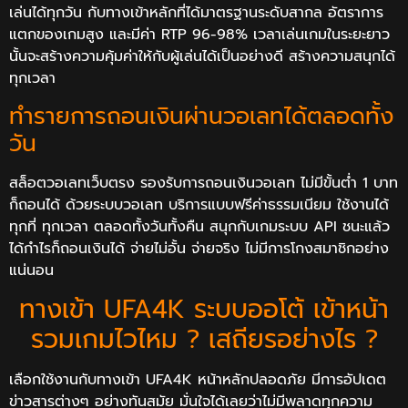
เล่นได้ทุกวัน กับทางเข้าหลักที่ได้มาตรฐานระดับสากล อัตราการ
แตกของเกมสูง และมีค่า RTP 96-98% เวลาเล่นเกมในระยะยาว
นั้นจะสร้างความคุ้มค่าให้กับผู้เล่นได้เป็นอย่างดี สร้างความสนุกได้
ทุกเวลา
ทำรายการถอนเงินผ่านวอเลทได้ตลอดทั้ง
วัน
สล็อตวอเลทเว็บตรง รองรับการถอนเงินวอเลท ไม่มีขั้นต่ำ 1 บาท
ก็ถอนได้ ด้วยระบบวอเลท บริการแบบฟรีค่าธรรมเนียม ใช้งานได้
ทุกที่ ทุกเวลา ตลอดทั้งวันทั้งคืน สนุกกับเกมระบบ API ชนะแล้ว
ได้กำไรก็ถอนเงินได้ จ่ายไม่อั้น จ่ายจริง ไม่มีการโกงสมาชิกอย่าง
แน่นอน
ทางเข้า UFA4K ระบบออโต้ เข้าหน้า
รวมเกมไวไหม ? เสถียรอย่างไร ?
เลือกใช้งานกับทางเข้า UFA4K หน้าหลักปลอดภัย มีการอัปเดต
ข่าวสารต่างๆ อย่างทันสมัย มั่นใจได้เลยว่าไม่มีพลาดทุกความ