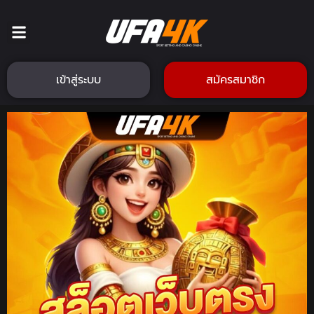
เข้าสู่ระบบ
สมัครสมาชิก