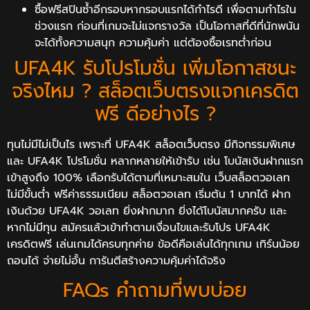
ซื้อฟรีสปินซ้ำอีกรอบหากรอบแรกได้กำไรดี เพื่อตามกำไรใน
ช่วงแรก ก่อนที่เกมจะไม่แจกรางวัล เป็นโอกาสที่ดีที่นักพนัน
จะได้ทั้งความสนุก ความคุ้มค่า แต่ต้องซื้อเรทต่ำก่อน
UFA4K รับโปรโมชั่น เพิ่มโอกาสชนะ
จริงไหม ? สล็อตเว็บตรงแจกเครดิต
ฟรี ดีอย่างไร ?
ทุนไม่มีไม่เป็นไร เพราะที่ UFA4K สล็อตเว็บตรง มีกิจกรรมพิเศษ
และ UFA4K โปรโมชั่น หลากหลายให้เข้ารับ เช่น โบนัสเงินฝากแรก
เข้าสูงถึง 100% เลือกรับได้ตามที่เหมาะสมใน เว็บสล็อตวอเลท
ไม่มีขั้นต่ำ ฟรีค่าธรรมเนียม สล็อตวอเลท เริ่มต้น 1 บาทได้ ฝาก
เงินด้วย UFA4K วอเลท ยิ่งฝากมาก ยิ่งได้โบนัสมากครับ และ
หากไม่มีทุน สมัครแล้วเข้าทำตามเงื่อนไขและรับโปร UFA4K
เครดิตฟรี เล่นเกมได้ครบทุกค่าย ข้อดีคือเล่นได้ทุกเกม เทิร์นน้อย
ถอนได้ จ่ายไม่อั้น การันตีสร้างความคุ้มค่าได้จริง
FAQs คำถามที่พบบ่อย