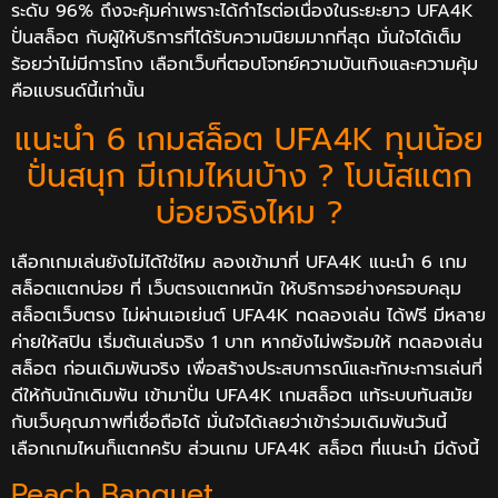
ระดับ 96% ถึงจะคุ้มค่าเพราะได้กำไรต่อเนื่องในระยะยาว UFA4K
ปั่นสล็อต กับผู้ให้บริการที่ได้รับความนิยมมากที่สุด มั่นใจได้เต็ม
ร้อยว่าไม่มีการโกง เลือกเว็บที่ตอบโจทย์ความบันเทิงและความคุ้ม
คือแบรนด์นี้เท่านั้น
แนะนำ 6 เกมสล็อต UFA4K ทุนน้อย
ปั่นสนุก มีเกมไหนบ้าง ? โบนัสแตก
บ่อยจริงไหม ?
เลือกเกมเล่นยังไม่ได้ใช่ไหม ลองเข้ามาที่ UFA4K แนะนำ 6 เกม
สล็อตแตกบ่อย ที่ เว็บตรงแตกหนัก ให้บริการอย่างครอบคลุม
สล็อตเว็บตรง ไม่ผ่านเอเย่นต์ UFA4K ทดลองเล่น ได้ฟรี มีหลาย
ค่ายให้สปิน เริ่มต้นเล่นจริง 1 บาท หากยังไม่พร้อมให้ ทดลองเล่น
สล็อต ก่อนเดิมพันจริง เพื่อสร้างประสบการณ์และทักษะการเล่นที่
ดีให้กับนักเดิมพัน เข้ามาปั่น UFA4K เกมสล็อต แท้ระบบทันสมัย
กับเว็บคุณภาพที่เชื่อถือได้ มั่นใจได้เลยว่าเข้าร่วมเดิมพันวันนี้
เลือกเกมไหนก็แตกครับ ส่วนเกม UFA4K สล็อต ที่แนะนำ มีดังนี้
Peach Banquet