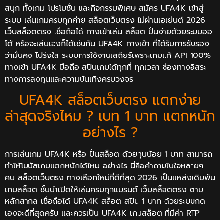
สนุก ทั้งเกม โปรโมชั่น และกิจกรรมพิเศษ สมัคร UFA4K เข้าสู่
ระบบ เล่นเกมครบทุกค่าย สล็อตเว็บตรง ไม่ผ่านเอเย่นต์ 2026
เว็บสล็อตตรง เชื่อถือได้ ทางเข้าเล่น สล็อต ปั่นง่ายด้วยระบบออ
โต้ หรือจะเล่นเองก็ได้เช่นกัน UFA4K ทางเข้า ที่ได้รับการรับรอง
ว่ามั่นคง โปร่งใส ระบบการใช้งานเสถียร์เพราะเกมแท้ API 100%
ทางเข้า UFA4K มือถือ สปินเกมได้ทุกที่ ทุกเวลา ช่องทางอิสระ
ทางการลงทุนและความบันเทิงครบวงจร
UFA4K สล็อตเว็บตรง แตกง่าย
ล่าสุดจริงไหม ? เบท 1 บาท แตกหนัก
อย่างไร ?
การเล่นเกม UFA4K หรือ ปั่นสล็อต ด้วยทุนน้อย 1 บาท สามารถ
ทำให้โบนัสเกมแตกหนักได้ไหม อย่างไร นี่คือคำถามในใจหลายๆ
คน สล็อตเว็บตรง ทางเลือกใหม่ที่ดีที่สุด 2026 เป็นแหล่งเดิมพัน
เกมสล็อต ชั้นนำเปิดให้เล่นครบทุกแบรนด์ เว็บสล็อตตรง ตาม
หลักสากล เชื่อถือได้ UFA4K สล็อต สปิน 1 บาท ด้วยระบบกด
เองจะดีที่สุดครับ และควรเป็น UFA4K เกมสล็อต ที่มีค่า RTP