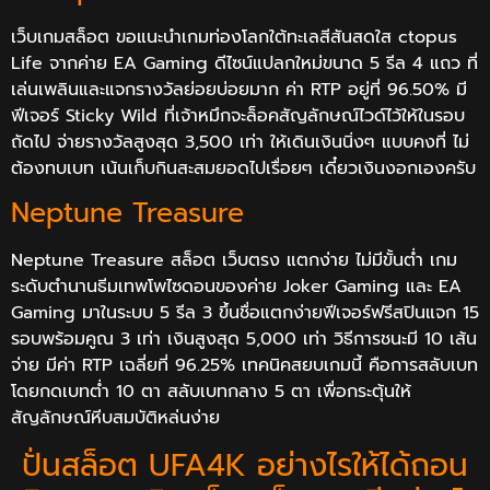
เว็บเกมสล็อต ขอแนะนำเกมท่องโลกใต้ทะเลสีสันสดใส ctopus
Life จากค่าย EA Gaming ดีไซน์แปลกใหม่ขนาด 5 รีล 4 แถว ที่
เล่นเพลินและแจกรางวัลย่อยบ่อยมาก ค่า RTP อยู่ที่ 96.50% มี
ฟีเจอร์ Sticky Wild ที่เจ้าหมึกจะล็อคสัญลักษณ์ไวด์ไว้ให้ในรอบ
ถัดไป จ่ายรางวัลสูงสุด 3,500 เท่า ให้เดินเงินนิ่งๆ แบบคงที่ ไม่
ต้องทบเบท เน้นเก็บกินสะสมยอดไปเรื่อยๆ เดี๋ยวเงินงอกเองครับ
Neptune Treasure
Neptune Treasure สล็อต เว็บตรง แตกง่าย ไม่มีขั้นต่ำ เกม
ระดับตำนานธีมเทพโพไซดอนของค่าย Joker Gaming และ EA
Gaming มาในระบบ 5 รีล 3 ขึ้นชื่อแตกง่ายฟีเจอร์ฟรีสปินแจก 15
รอบพร้อมคูณ 3 เท่า เงินสูงสุด 5,000 เท่า วิธีการชนะมี 10 เส้น
จ่าย มีค่า RTP เฉลี่ยที่ 96.25% เทคนิคสยบเกมนี้ คือการสลับเบท
โดยกดเบทต่ำ 10 ตา สลับเบทกลาง 5 ตา เพื่อกระตุ้นให้
สัญลักษณ์หีบสมบัติหล่นง่าย
ปั่นสล็อต UFA4K อย่างไรให้ได้ถอน