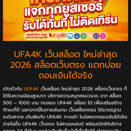
UFA4K เว็บสล็อต ใหม่ล่าสุด
2026 สล็อตเว็บตรง แตกบ่อย
ถอนเงินได้จริง
เปิดตัวกับ
UFA4K
เว็บสล็อต ใหม่ล่าสุด 2026 สล็อตเว็บตรง ที่
ได้รับความนิยมสูงมาก บริการความสนุกครบวงจร จาก สล็อต
500 – 1000 เกม ทดลอง UFA4K สล็อต ได้ เพื่อเสริมสร้าง
ทักษะที่ดี นอกจากนี้ในการเล่นเกม เว็บสล็อตตรง ได้มาตรฐาน
ระดับสากล เดิมพันกับ UFA4K ทางเข้า โบนัสแตกถอนเงินได้จริง
จ่ายไม่อั้น UFA4K เว็บตรง ไม่ผ่านเอเย่นต์ พร้อมเปิดให้บริการ
ตลอด 24 ชั่วโมง แหล่งเดิมพันชั้นนำที่เชื่อถือได้ ฝากถอนเงิน