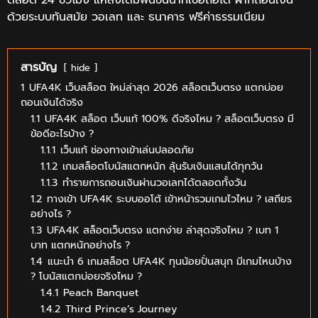
ด้วยระบบทันสมัย วอเลท และ ธนาคาร ฟรีค่าธรรมเนียม
สารบัญ
hide
1
UFA4K เว็บสล็อต ใหม่ล่าสุด 2026 สล็อตเว็บตรง แตกบ่อย
ถอนเงินได้จริง
1.1
UFA4K สล็อต เว็บแท้ 100% ดีจริงไหม ? สล็อตเว็บตรง มี
ข้อดีอะไรบ้าง ?
1.1.1
เว็บแท้ ช่องทางเข้าเล่นปลอดภัย
1.1.2
เกมสล็อตโบนัสแตกหนัก ลุ้นรับเงินแสนได้ทุกวัน
1.1.3
ทำรายการถอนเงินผ่านวอเลทได้ตลอดทั้งวัน
1.2
ทางเข้า UFA4K ระบบออโต้ เข้าหน้ารวมเกมไวไหม ? เสถียร
อย่างไร ?
1.3
UFA4K สล็อตเว็บตรง แตกง่าย ล่าสุดจริงไหม ? เบท 1
บาท แตกหนักอย่างไร ?
1.4
แนะนำ 6 เกมสล็อต UFA4K ทุนน้อยปั่นสนุก มีเกมไหนบ้าง
? โบนัสแตกบ่อยจริงไหม ?
1.4.1
Peach Banquet
1.4.2
Third Prince’s Journey